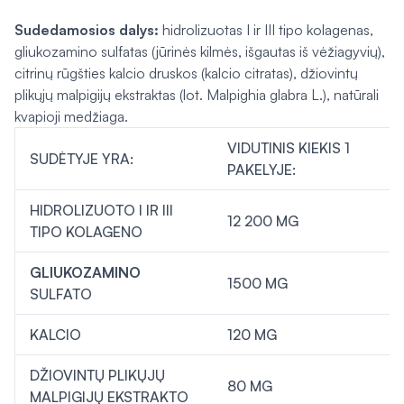
Sudedamosios dalys:
hidrolizuotas I ir III tipo kolagenas,
gliukozamino sulfatas (jūrinės kilmės, išgautas iš vėžiagyvių),
citrinų rūgšties kalcio druskos (kalcio citratas), džiovintų
plikųjų malpigijų ekstraktas (
lot. Malpighia glabra L.
), natūrali
kvapioji medžiaga.
VIDUTINIS KIEKIS 1
SUDĖTYJE YRA:
PAKELYJE:
HIDROLIZUOTO I IR III
12 200 MG
TIPO KOLAGENO
GLIUKOZAMINO
1500 MG
SULFATO
KALCIO
120 MG
DŽIOVINTŲ PLIKŲJŲ
80 MG
MALPIGIJŲ EKSTRAKTO