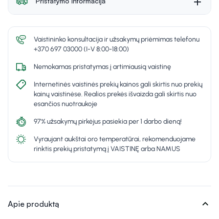
Pristatymo informacija
Vaistininko konsultacija ir užsakymų priėmimas telefonu
+370 697 03000 (I-V 8:00-18:00)
Nemokamas pristatymas į artimiausią vaistinę
Internetinės vaistinės prekių kainos gali skirtis nuo prekių
kainų vaistinėse. Realios prekės išvaizda gali skirtis nuo
esančios nuotraukoje
97% užsakymų pirkėjus pasiekia per 1 darbo dieną!
Vyraujant aukštai oro temperatūrai, rekomenduojame
rinktis prekių pristatymą į VAISTINĘ arba NAMUS
expand_more
Apie produktą