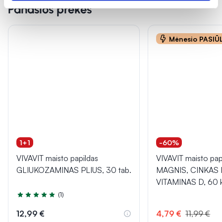
Panašios prekės
Mėnesio PASI
1+1
-60%
VIVAVIT maisto papildas
VIVAVIT maisto pap
GLIUKOZAMINAS PLIUS, 30 tab.
MAGNIS, CINKAS 
VITAMINAS D, 60 k
(1)
Įvertinimas 5.0 iš 5
12,99 €
4,79 €
11,99 €