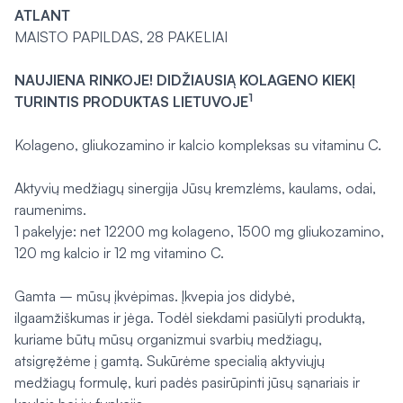
ATLANT
MAISTO PAPILDAS, 28 PAKELIAI
NAUJIENA RINKOJE! DIDŽIAUSIĄ KOLAGENO KIEKĮ
1
TURINTIS PRODUKTAS LIETUVOJE
Kolageno, gliukozamino ir kalcio kompleksas su vitaminu C.
Aktyvių medžiagų sinergija Jūsų kremzlėms, kaulams, odai,
raumenims.
1 pakelyje: net 12200 mg kolageno, 1500 mg gliukozamino,
120 mg kalcio ir 12 mg vitamino C.
Gamta – mūsų įkvėpimas. Įkvepia jos didybė,
ilgaamžiškumas ir jėga. Todėl siekdami pasiūlyti produktą,
kuriame būtų mūsų organizmui svarbių medžiagų,
atsigręžėme į gamtą. Sukūrėme specialią aktyviųjų
medžiagų formulę, kuri padės pasirūpinti jūsų sąnariais ir