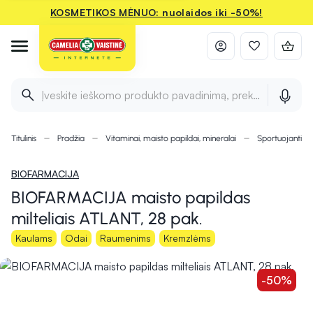
KOSMETIKOS MĖNUO: nuolaidos iki -50%!
Įveskite ieškomo produkto pavadinimą, prekės ženklą ir 
Titulinis
Pradžia
Vitaminai, maisto papildai, mineralai
Sportuojantie
BIOFARMACIJA
BIOFARMACIJA maisto papildas
milteliais ATLANT, 28 pak.
Kaulams
Odai
Raumenims
Kremzlėms
-50%