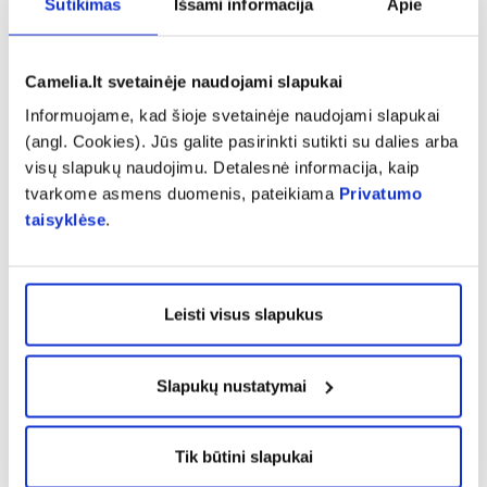
Sutikimas
Išsami informacija
Apie
Platintojas:
UAB „Biofarmacija“, Taikos pr.4A, Klaipėda, tel.
+37068778417,
info@biofarmacija.lt
Camelia.lt svetainėje naudojami slapukai
Pranešti apie klaidą prekės aprašyme
Informuojame, kad šioje svetainėje naudojami slapukai
(angl. Cookies). Jūs galite pasirinkti sutikti su dalies arba
visų slapukų naudojimu. Detalesnė informacija, kaip
expand_more
Charakteristika
tvarkome asmens duomenis, pateikiama
Privatumo
taisyklėse
.
expand_more
Vartojimas
Leisti visus slapukus
expand_more
Atsiliepimai (28)
Slapukų nustatymai
Tik būtini slapukai