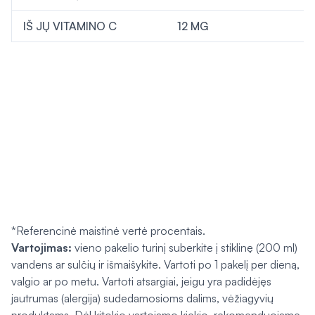
IŠ JŲ VITAMINO C
12 MG
*Referencinė maistinė vertė procentais.
Vartojimas:
vieno pakelio turinį suberkite į stiklinę (200 ml)
vandens ar sulčių ir išmaišykite. Vartoti po 1 pakelį per dieną,
valgio ar po metu. Vartoti atsargiai, jeigu yra padidėjęs
jautrumas (alergija) sudedamosioms dalims, vėžiagyvių