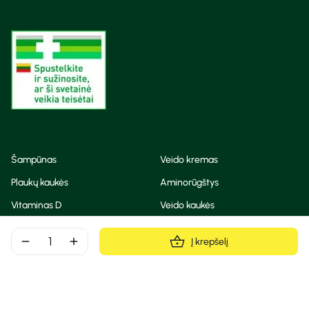
Šampūnas
Veido kremas
Plaukų kaukės
Aminorūgštys
Vitaminas D
Veido kaukės
Korėjietiška kosmetika
Eteriniai aliejai
remove
add
Į krepšelį
Dezodorantas
BB ir CC kremas
Visos teisės saugomos