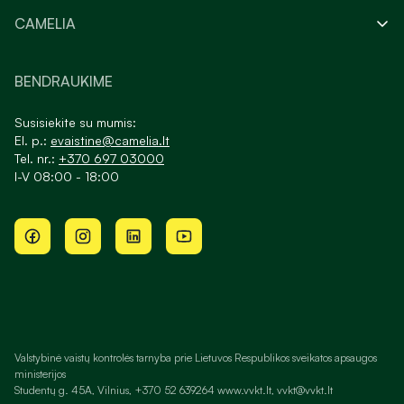
CAMELIA
BENDRAUKIME
Susisiekite su mumis:
El. p.:
evaistine@camelia.lt
Tel. nr.:
+370 697 03000
I-V 08:00 - 18:00
Valstybinė vaistų kontrolės tarnyba prie Lietuvos Respublikos sveikatos apsaugos
ministerijos
Studentų g. 45A, Vilnius, +370 52 639264 www.vvkt.lt, vvkt@vvkt.lt