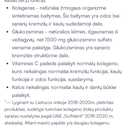
kaulais bei jų funkcija.
Kolagenas - natūraliai žmogaus organizme
sintetinamas baltymas. Šis baltymas yra odos bei
sąnarių kremzlių ir kaulų sudedamoji dalis.
Gliukozaminas - natūralios kilmės, išgaunamas iš
vėžiagyvių, net 1500 mg gliukozamino sulfato
viename pakelyje. Gliukozaminas yra sąnario
kremzlės struktūrinė dalis.
Vitaminas C padeda palaikyti normalų kolageno,
kuris reikalingas normaliai kremzlių funkcijai, kaulų
funkcijai ir odos funkcijai, susidarymą.
Kalcis reikalingas normaliai kaulų ir dantų būklei
palaikyti.
1
– Lyginant su Lietuvos rinkoje 2018-2020m. platintais
produktais, sudėtyje turinčiais kolageno (tokių produktų
sąrašas nustatytas pagal UAB „Softdent“ 2018-2020 m.
ataskaitą), Atlant maisto papilde yra daugiau kolageno.