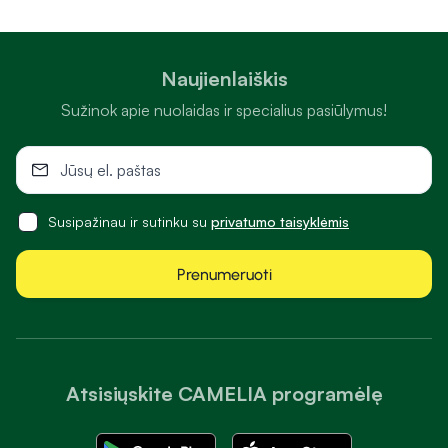
Naujienlaiškis
Sužinok apie nuolaidas ir specialius pasiūlymus!
Susipažinau ir sutinku su
privatumo taisyklėmis
Prenumeruoti
Atsisiųskite CAMELIA programėlę