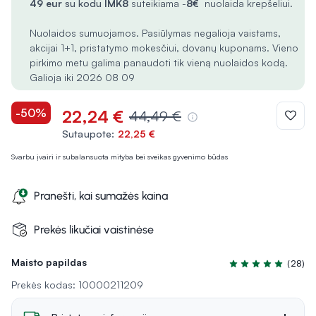
49 eur
su kodu
IMK8
suteikiama -
8€
nuolaida krepšeliui.
Nuolaidos sumuojamos. Pasiūlymas negalioja vaistams,
akcijai 1+1, pristatymo mokesčiui, dovanų kuponams. Vieno
pirkimo metu galima panaudoti tik vieną nuolaidos kodą.
Galioja iki 2026 08 09
-50%
22,24 €
44,49 €
Sutaupote:
22,25 €
Svarbu įvairi ir subalansuota mityba bei sveikas gyvenimo būdas
Pranešti, kai sumažės kaina
Prekės likučiai vaistinėse
Maisto papildas
(28)
Įvertinimas 4.9 iš 
Prekės kodas: 10000211209