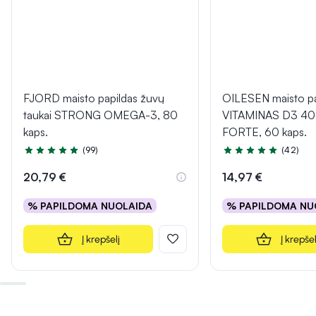
FJORD maisto papildas žuvų
OILESEN maisto pa
taukai STRONG OMEGA-3, 80
VITAMINAS D3 40
kaps.
FORTE, 60 kaps.
(99)
(42)
Įvertinimas 4.9 iš 5
Įvertinimas 5.0 iš 5
20,79 €
14,97 €
% PAPILDOMA NUOLAIDA
% PAPILDOMA NU
Į krepšelį
Į krepšel