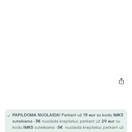
✓
PAPILDOMA NUOLAIDA!
Perkant už
19 eur
su kodu
IMK3
suteikiama -
3€
nuolaida krepšeliui; perkant už
29 eur
su
kodu
IMK5
suteikiama -
5€
nuolaida krepšeliui; perkant už