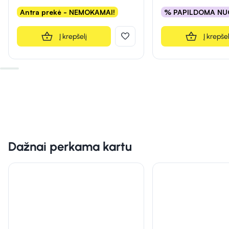
Antra prekė - NEMOKAMAI!
% PAPILDOMA NU
Į krepšelį
Į krepšel
Dažnai perkama kartu