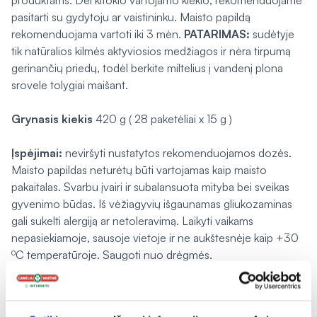
produktams. Dėl kitokio vartojamo kiekio, rekomenduojame
pasitarti su gydytoju ar vaistininku. Maisto papildą
rekomenduojama vartoti iki 3 mėn.
PATARIMAS:
sudėtyje
tik natūralios kilmės aktyviosios medžiagos ir nėra tirpumą
gerinančių priedų, todėl berkite miltelius į vandenį plona
srovele tolygiai maišant.
Grynasis kiekis
420 g ( 28 paketėliai x 15 g )
Įspėjimai:
neviršyti nustatytos rekomenduojamos dozės.
Maisto papildas neturėtų būti vartojamas kaip maisto
pakaitalas. Svarbu įvairi ir subalansuota mityba bei sveikas
gyvenimo būdas. Iš vėžiagyvių išgaunamas gliukozaminas
gali sukelti alergiją ar netoleravimą. Laikyti vaikams
nepasiekiamoje, sausoje vietoje ir ne aukštesnėje kaip +30
⁰C temperatūroje. Saugoti nuo drėgmės.
Gamintojas:
„Gadot Biochemical Ind. Ltd.“, P.O.B. 10636,
Haifa, Izraelis