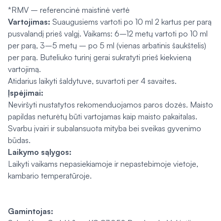
*RMV – referencinė maistinė vertė
Vartojimas:
Suaugusiems vartoti po 10 ml 2 kartus per parą
pusvalandį prieš valgį. Vaikams: 6–12 metų vartoti po 10 ml
per parą, 3–5 metų – po 5 ml (vienas arbatinis šaukštelis)
per parą. Buteliuko turinį gerai sukratyti prieš kiekvieną
vartojimą.
Atidarius laikyti šaldytuve, suvartoti per 4 savaites.
Įspėjimai:
Neviršyti nustatytos rekomenduojamos paros dozės. Maisto
papildas neturėtų būti vartojamas kaip maisto pakaitalas.
Svarbu įvairi ir subalansuota mityba bei sveikas gyvenimo
būdas.
Laikymo sąlygos:
Laikyti vaikams nepasiekiamoje ir nepastebimoje vietoje,
kambario temperatūroje.
Gamintojas: