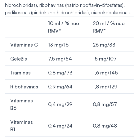
hidrochloridas), riboflavinas (natrio riboflavin-5fosfatas),
pridikosinas (piridoksino hidrochloridas), cianokobalaminas.
10 ml / % nuo
20 ml / % nuo
RMV*
RMV*
Vitaminas C
13 mg/16
26 mg/33
Geležis
7,5 mg/54
15 mg/107
Tiaminas
0,8 mg/73
1,6 mg/145
Riboflavinas
0,9 mg/64
1,8 mg/129
Vitaminas
0,4 mg/29
0,8 mg/57
B6
Vitaminas
0,4 mg/24
0,8 mg/48
B1