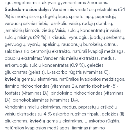
ligų, vegetarams ir aktyviai gyvenantiems žmonėms.
Sudedamosios dalys:
Vandeninis vaistažolių ekstraktas (54
%) iš morkų šaknų, dilgėlių lapų, špinatų lapų, paprastųjų
varpučių šakniastiebių, pankolių vaisių, rudųjų dumblių,
jamaikinių kinrožių žiedų; Vaisių sulčių koncentratų ir vaisių
sulčių mišinys (29 %) iš kriaušių, vynuogių, juodųjų serbentų,
gervuogių, vyšnių, apelsinų, raudonųjų burokėlių, citrinų,
saldžiavaisio ceratonijų ekstrakto, natūrali kvapioji medžiaga,
obuolių ekstraktas; Vandeninis mielių ekstraktas, medus,
erškėtuogių sulčių koncentratas (0,9 %), geležies
gliukonatas (geležis), L-askorbo rūgštis (vitaminas C),
kviečių
gemalų ekstraktas, natūralios kvapiosios medžiagos,
tiamino hidrochloridas (vitaminas B₁), natrio riboflavin-5'-
fosfatas (vitaminas B₂), piridoksino hidrochloridas (vitaminas
B₆), cianokobalaminas (vitaminas B₁₂).
Vandeninis mielių ekstraktas, medus, paprastųjų erškėčių
vaisių ekstraktas su 4 % askorbo rųgšties tirpalu, geležies (II)
gliukonatas,
kviečių
gemalų ekstraktas, L-askorbo rūgštis,
natūralios kvapiosios medžiagos, tiaminas (tiamino