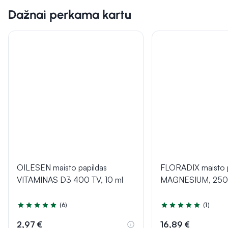
Dažnai perkama kartu
OILESEN maisto papildas
FLORADIX maisto p
VITAMINAS D3 400 TV, 10 ml
MAGNESIUM, 250
(6)
(1)
Įvertinimas 4.8 iš 5
Įvertinimas 5.0 iš 5
2,97 €
16,89 €