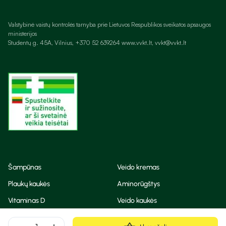
Valstybinė vaistų kontrolės tarnyba prie Lietuvos Respublikos sveikatos apsaugos
ministerijos
Studentų g. 45A, Vilnius, +370 52 639264 www.vvkt.lt, vvkt@vvkt.lt
Šampūnas
Veido kremas
Plaukų kaukės
Aminorūgštys
Vitaminas D
Veido kaukės
Korėjietiška kosmetika
Eteriniai aliejai