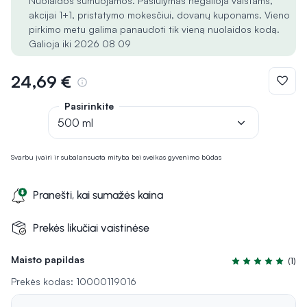
Nuolaidos sumuojamos. Pasiūlymas negalioja vaistams,
akcijai 1+1, pristatymo mokesčiui, dovanų kuponams. Vieno
pirkimo metu galima panaudoti tik vieną nuolaidos kodą.
Galioja iki 2026 08 09
24,69 €
Pasirinkite
500 ml
Svarbu įvairi ir subalansuota mityba bei sveikas gyvenimo būdas
Pranešti, kai sumažės kaina
Prekės likučiai vaistinėse
Maisto papildas
(1)
Įvertinimas 5.0 i
Prekės kodas: 10000119016