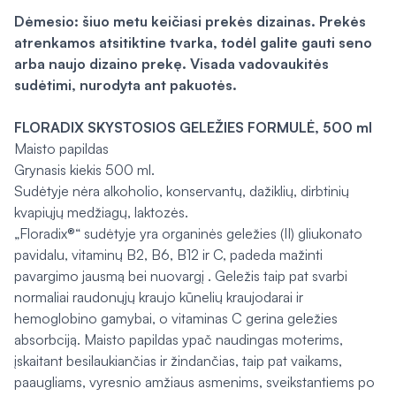
Dėmesio: šiuo metu keičiasi prekės dizainas. Prekės
atrenkamos atsitiktine tvarka, todėl galite gauti seno
arba naujo dizaino prekę. Visada vadovaukitės
sudėtimi, nurodyta ant pakuotės.
FLORADIX SKYSTOSIOS GELEŽIES FORMULĖ, 500 ml
Maisto papildas
Grynasis kiekis 500 ml.
Sudėtyje nėra alkoholio, konservantų, dažiklių, dirbtinių
kvapiųjų medžiagų, laktozės.
„Floradix®“ sudėtyje yra organinės geležies (II) gliukonato
pavidalu, vitaminų B2, B6, B12 ir C, padeda mažinti
pavargimo jausmą bei nuovargį . Geležis taip pat svarbi
normaliai raudonųjų kraujo kūnelių kraujodarai ir
hemoglobino gamybai, o vitaminas C gerina geležies
absorbciją. Maisto papildas ypač naudingas moterims,
įskaitant besilaukiančias ir žindančias, taip pat vaikams,
paaugliams, vyresnio amžiaus asmenims, sveikstantiems po