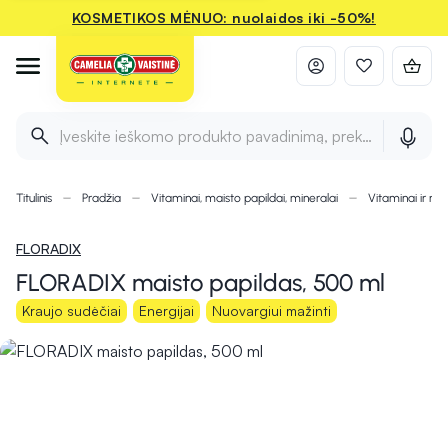
KOSMETIKOS MĖNUO: nuolaidos iki -50%!
Įveskite ieškomo produkto pavadinimą, prekės ženklą ir 
Titulinis
Pradžia
Vitaminai, maisto papildai, mineralai
Vitaminai ir min
FLORADIX
FLORADIX maisto papildas, 500 ml
Kraujo sudėčiai
Energijai
Nuovargiui mažinti