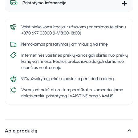
Pristatymo informacija
Vaistininko konsultacija ir užsakymų priėmimas telefonu
+370 697 03000 (I-V 8:00-18:00)
Nemokamas pristatymas į artimiausią vaistinę
Internetinės vaistinės prekių kainos gali skirtis nuo prekių
kainų vaistinėse. Realios prekės išvaizda gali skirtis nuo
esančios nuotraukoje
97% užsakymų pirkėjus pasiekia per 1 darbo dieną!
Vyraujant aukštai oro temperatūrai, rekomenduojame
rinktis prekių pristatymą į VAISTINĘ arba NAMUS
expand_more
Apie produktą