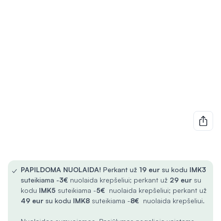
✓
PAPILDOMA NUOLAIDA!
Perkant už
19 eur
su kodu
IMK3
suteikiama -
3€
nuolaida krepšeliui; perkant už
29 eur
su
kodu
IMK5
suteikiama -
5€
nuolaida krepšeliui; perkant už
49 eur
su kodu
IMK8
suteikiama -
8€
nuolaida krepšeliui.