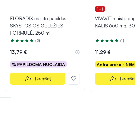
1+1
FLORADIX maisto papildas
VIVAVIT maisto papi
SKYSTOSIOS GELEŽIES
KALIS 650 mg, 30
FORMULĖ, 250 ml
(2)
(1)
Įvertinimas 5.0 iš 5
Įvertinimas 5.0 iš 5
13,79 €
11,29 €
% PAPILDOMA NUOLAIDA
Antra prekė - NE
Į krepšelį
Į krepšel