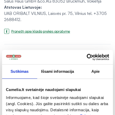
Salus Haus GmbH &co.KG 83052 Bruckmuh, Vokietija
Atstovas Lietuvoje:
UAB ORIBALT VILNIUS, Laisvės pr. 75, Vilnius tel. +3705
2688412.
Pranešti apie klaidą prekės aprašyme
expand_more
Charakteristika
Sutikimas
Išsami informacija
Apie
expand_more
Sudedamosios dalys
Camelia.lt svetainėje naudojami slapukai
expand_more
Vartojimas
Informuojame, kad šioje svetainėje naudojami slapukai
(angl. Cookies). Jūs galite pasirinkti sutikti su dalies arba
expand_more
Instrukcijos ir informacija
visų slapukų naudojimu. Detalesnė informacija, kaip