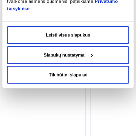
tvarkome asmens duomenis, pateikiama
Privatumo
taisyklėse
.
expand_more
Atsiliepimai (1)
Leisti visus slapukus
Slapukų nustatymai
Panašios prekės
Tik būtini slapukai