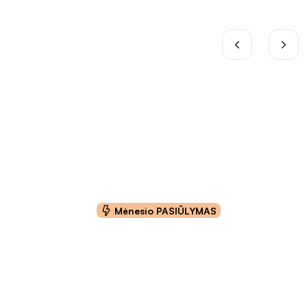
Mėnesio PASIŪLYMAS