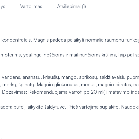
lys
Vartojimas
Atsiliepimai (1)
čių koncentratais. Magnis padeda palaikyti normalią raumenų funkc
erims, ypatingai nėščioms ir maitinančioms krūtimi, taip pat
 vandens, ananasų, kriaušių, mango, abrikosų, saldžiavaisių pupme
ės, morkų, špinatų. Magnio gliukonatas, medus, magnio citratas, 
. Dozavimas: Rekomenduojama vartoti po 20 ml( 1 matavimo indelis) 
dėtą butelį laikykite šaldytuve. Prieš vartojimą suplakite. Naudokit
.