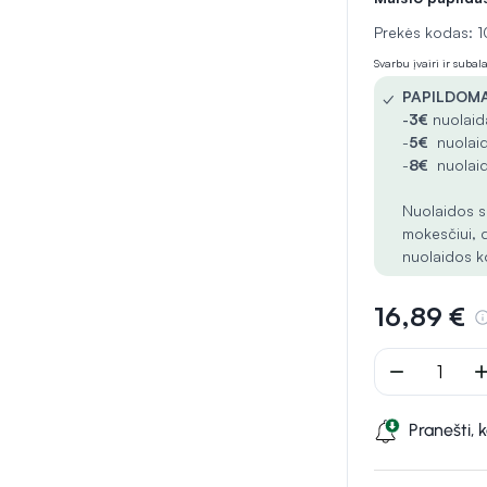
Prekės kodas:
Svarbu įvairi ir suba
✓
PAPILDOMA
-
3€
nuolaida
-
5€
nuolaid
-
8€
nuolaid
Nuolaidos s
mokesčiui, 
nuolaidos k
16,89 €
remove
ad
Pranešti, 