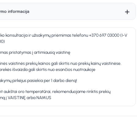
ymo informacija
nko konsultacija ir užsakymų priėmimas telefonu +370 697 03000 (I-V
00)
as pristatymas į artimiausią vaistinę
inės vaistinės prekių kainos gali skirtis nuo prekių kainų vaistinėse.
prekės išvaizda gali skirtis nuo esančios nuotraukoje
kymų pirkėjus pasiekia per 1 darbo dieną!
t aukštai oro temperatūrai, rekomenduojame rinktis prekių
ymą į VAISTINĘ arba NAMUS