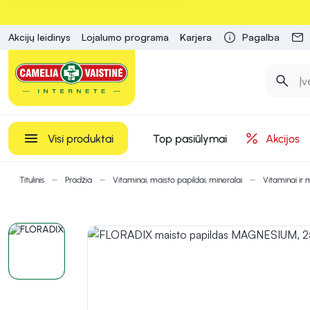
Akcijų leidinys
Lojalumo programa
Karjera
Pagalba
Visi produktai
Top pasiūlymai
Akcijos
Titulinis
Pradžia
Vitaminai, maisto papildai, mineralai
Vitaminai ir 