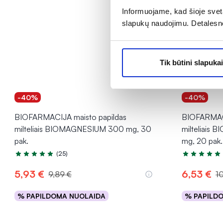
Informuojame, kad šioje sveta
slapukų naudojimu. Detalesn
Tik būtini slapukai
-40%
-40%
BIOFARMACIJA maisto papildas
BIOFARMACI
milteliais BIOMAGNESIUM 300 mg, 30
milteliai
pak.
mg, 20 pak.
(25)
Įvertinimas 4.8 iš 5
Įvertinimas 5
5,93 €
6,53 €
9,89 €
1
% PAPILDOMA NUOLAIDA
% PAPILD
Į krepšelį