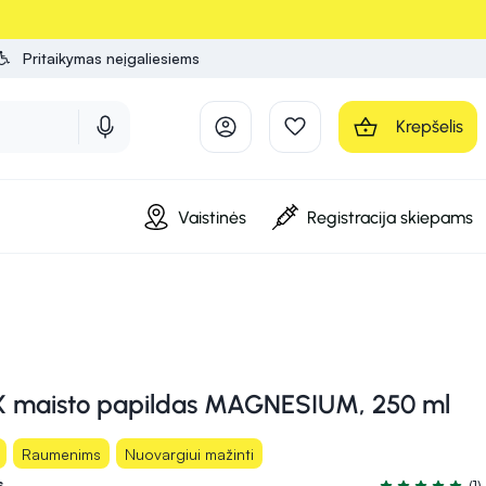
Pritaikymas neįgaliesiems
Krepšelis
Vaistinės
Registracija skiepams
 maisto papildas MAGNESIUM, 250 ml
Raumenims
Nuovargiui mažinti
s
(1)