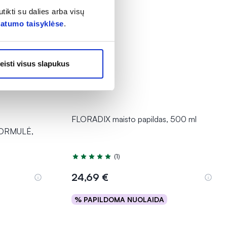
tikti su dalies arba visų
vatumo taisyklėse
.
eisti visus slapukus
FLORADIX maisto papildas, 500 ml
FORMULĖ,
(1)
Įvertinimas 5.0 iš 5
24,69 €
% PAPILDOMA NUOLAIDA
Į krepšelį