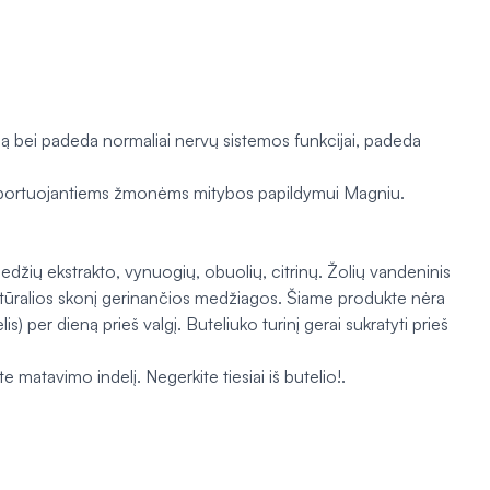
iją bei padeda normaliai nervų sistemos funkcijai, padeda
 sportuojantiems žmonėms mitybos papildymui Magniu.
džių ekstrakto, vynuogių, obuolių, citrinų. Žolių vandeninis
natūralios skonį gerinančios medžiagos. Šiame produkte nėra
per dieną prieš valgį. Buteliuko turinį gerai sukratyti prieš
e matavimo indelį. Negerkite tiesiai iš butelio!.