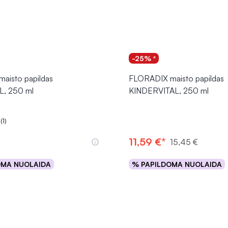
-25% *
aisto papildas
FLORADIX maisto papildas
, 250 ml
KINDERVITAL, 250 ml
(1)
.0 iš 5
11,59 €*
15,45 €
OMA NUOLAIDA
% PAPILDOMA NUOLAIDA
Į krepšelį
Į krepšelį