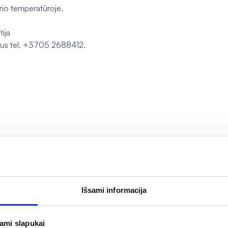
rio temperatūroje.
ija
nius tel. +3705 2688412.
Išsami informacija
jami slapukai