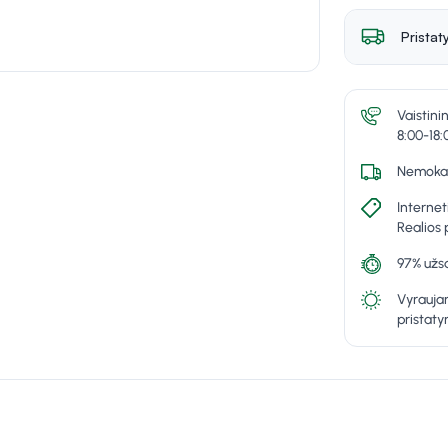
Pristat
Vaistini
8:00-18:
Nemokam
Internet
Realios 
97% užsa
Vyraujan
pristat