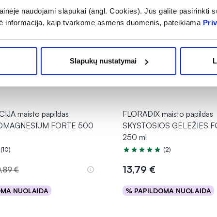
inėje naudojami slapukai (angl. Cookies). Jūs galite pasirinkti su
ė informacija, kaip tvarkome asmens duomenis, pateikiama
Pri
Slapukų nustatymai
L
JA maisto papildas
FLORADIX maisto papildas
s BIOMAGNESIUM FORTE 500
SKYSTOSIOS GELEŽIES 
250 ml
(10)
(2)
.0 iš 5
Įvertinimas 5.0 iš 5
13,79 €
0,89 €
OMA NUOLAIDA
% PAPILDOMA NUOLAIDA
Į krepšelį
Į krepšelį