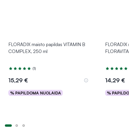
FLORADIX maisto papildas VITAMIN B
FLORADIX m
COMPLEX, 250 ml
FLORAVITAL
(1)
Įvertinimas 5.0 iš 5
Įvertinimas 5
15,29 €
14,29 €
% PAPILDOMA NUOLAIDA
% PAPILD
Į krepšelį