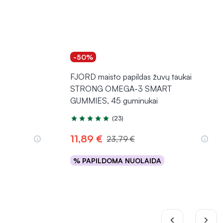
-50%
FJORD maisto papildas žuvų taukai
STRONG OMEGA-3 SMART
GUMMIES, 45 guminukai
(23)
Įvertinimas 5.0 iš 5
11,89 €
23,79 €
% PAPILDOMA NUOLAIDA
Į krepšelį