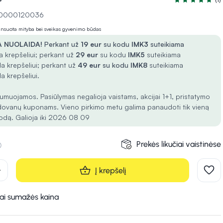
Įvertinimas 5.0
 10000120036
lansuota mityba bei sveikas gyvenimo būdas
 NUOLAIDA!
Perkant už
19 eur
su kodu
IMK3
suteikiama
 krepšeliui; perkant už
29 eur
su kodu
IMK5
suteikiama
a krepšeliui; perkant už
49 eur
su kodu
IMK8
suteikiama
a krepšeliui.
umuojamos. Pasiūlymas negalioja vaistams, akcijai 1+1, pristatymo
dovanų kuponams. Vieno pirkimo metu galima panaudoti tik vieną
odą. Galioja iki 2026 08 09
Prekės likučiai vaistinėse
d
Į krepšelį
kai sumažės kaina