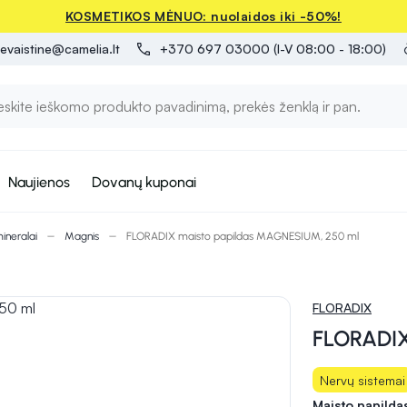
KOSMETIKOS MĖNUO: nuolaidos iki -50%!
evaistine@camelia.lt
+370 697 03000 (I-V 08:00 - 18:00)
Naujienos
Dovanų kuponai
mineralai
Magnis
FLORADIX maisto papildas MAGNESIUM, 250 ml
FLORADIX
FLORADIX
Nervų sistemai
Maisto papilda