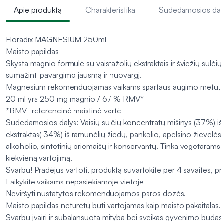
Apie produktą
Charakteristika
Sudedamosios da
Floradix MAGNESIUM 250ml
Maisto papildas
Skysta magnio formulė su vaistažolių ekstraktais ir šviežių sul
sumažinti pavargimo jausmą ir nuovargį.
Magnesium rekomenduojamas vaikams spartaus augimo metu, mot
20 ml yra 250 mg magnio / 67 % RMV*
*RMV- referencinė maistinė vertė
Sudedamosios dalys: Vaisių sulčių koncentratų mišinys (37%) iš
ekstraktas( 34%) iš ramunėlių žiedų, pankolio, apelsino žievel
alkoholio, sintetinių priemaišų ir konservantų. Tinka vegetarams
kiekvieną vartojimą.
Svarbu! Pradėjus vartoti, produktą suvartokite per 4 savaites, pra
Laikykite vaikams nepasiekiamoje vietoje.
Neviršyti nustatytos rekomenduojamos paros dozės.
Maisto papildas neturėtų būti vartojamas kaip maisto pakaitalas.
Svarbu įvairi ir subalansuota mityba bei sveikas gyvenimo būdas