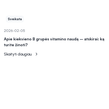
Sveikata
2026-02-05
Apie kiekvieno B grupės vitamino naudą – atskirai: ką
turite žinoti?
Skaityti daugiau