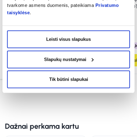
tvarkome asmens duomenis, pateikiama
Privatumo
20 mg, 30 tab.
BIOAKTYVUS BIO
taisyklėse
.
mcg, 90 kaps.
(3)
Įvertinimas 5.0 iš 5
7,79 €
19,29 €
Leisti visus slapukus
Antra prekė - NEMOKAMAI!
% PAPILDOMA NU
Slapukų nustatymai
Į krepšelį
Į krepšel
Tik būtini slapukai
Dažnai perkama kartu