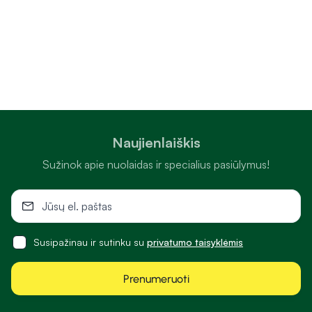
Naujienlaiškis
Sužinok apie nuolaidas ir specialius pasiūlymus!
Susipažinau ir sutinku su
privatumo taisyklėmis
Prenumeruoti