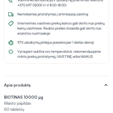
Vaistininko konsultacija ir užsakymų priėmimas telefonu
+370 697 03000 (I-V 8:00-18:00)
Nemokamas pristatymas į artimiausią vaistinę
Internetinės vaistinės prekių kainos gali skirtis nuo prekių
kainų vaistinėse. Realios prekės išvaizda gali skirtis nuo
esančios nuotraukoje
97% užsakymų pirkėjus pasiekia per 1 darbo dieną!
Vyraujant aukštai oro temperatūrai, rekomenduojame
rinktis prekių pristatymą į VAISTINĘ arba NAMUS
expand_more
Apie produktą
BIOTINAS 10000 µg
Maisto papildas
60 tablečių