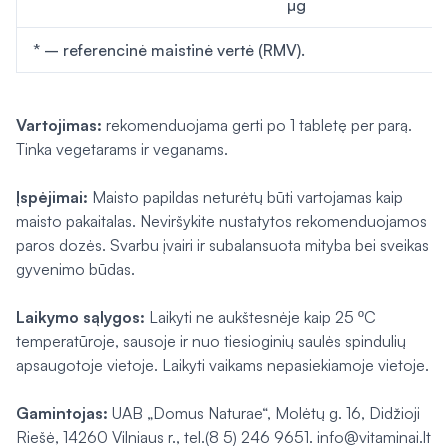
µg
* – referencinė maistinė vertė (RMV).
Vartojimas:
rekomenduojama gerti po 1 tabletę per parą.
Tinka vegetarams ir veganams.
Įspėjimai:
Maisto papildas neturėtų būti vartojamas kaip
maisto pakaitalas. Neviršykite nustatytos rekomenduojamos
paros dozės. Svarbu įvairi ir subalansuota mityba bei sveikas
gyvenimo būdas.
Laikymo sąlygos:
Laikyti
ne aukštesnėje kaip 25 ºC
temperatūroje, sausoje ir nuo tiesioginių saulės spindulių
apsaugotoje vietoje. Laikyti vaikams nepasiekiamoje vietoje.
Gamintojas:
UAB „Domus Naturae“, Molėtų g. 16, Didžioji
Riešė, 14260 Vilniaus r., tel.(8 5) 246 9651. info@vitaminai.lt