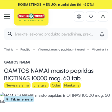
KOSMETIKOS MĖNUO: nuolaidos iki -50%!
Įveskite ieškomo produkto pavadinimą, prekės ženklą ir 
Titulinis
Pradžia
Vitaminai, maisto papildai, mineralai
Vitaminai ir min
GAMTOS NAMAI
GAMTOS NAMAI maisto papildas
BIOTINAS 10000 mcg, 60 tab.
Nervų sistemai
Energijai
Odai
Plaukams
Tik internete