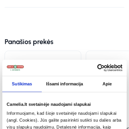
Panašios prekės
Sutikimas
Išsami informacija
Apie
Camelia.lt svetainėje naudojami slapukai
Informuojame, kad šioje svetainėje naudojami slapukai
1+1
(angl. Cookies). Jūs galite pasirinkti sutikti su dalies arba
visų slapukų naudojimu. Detalesnė informacija, kaip
VIVAVIT maisto papildas CINKAS
ECOSH maisto pap