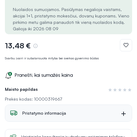
Nuolaidos sumuojamos. Pasiūlymas negalioja vaistams,
akcijai 1+1, pristatymo mokesčiui, dovanų kuponams. Vieno
pirkimo metu galima panaudoti tik vieną nuolaidos kodą.
Galioja iki 2026 08 09
13,48 €
Svarbu įvairi ir subalansuota mityba bei sveikas gyvenimo būdas
Pranešti, kai sumažės kaina
Maisto papildas
Įvertinimas 0 i
Prekės kodas: 10000319667
Pristatymo informacija