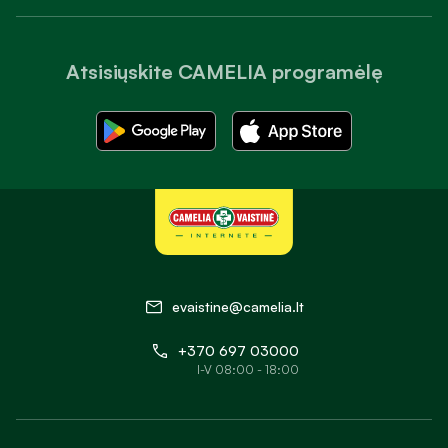
Atsisiųskite CAMELIA programėlę
evaistine@camelia.lt
+370 697 03000
I-V 08:00 - 18:00