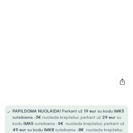
✓
PAPILDOMA NUOLAIDA!
Perkant už
19 eur
su kodu
IMK3
suteikiama -
3€
nuolaida krepšeliui; perkant už
29 eur
su
kodu
IMK5
suteikiama -
5€
nuolaida krepšeliui; perkant už
49 eur
su kodu
IMK8
suteikiama -
8€
nuolaida krepšeliui.