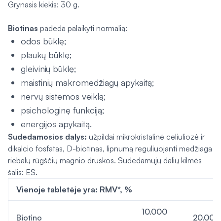
Grynasis kiekis: 30 g.
Biotinas
padeda palaikyti normalią:
odos būklę;
plaukų būklę;
gleivinių būklę;
maistinių makromedžiagų apykaitą;
nervų sistemos veiklą;
psichologinę funkciją;
energijos apykaitą.
Sudedamosios dalys:
užpildai mikrokristalinė celiuliozė ir
dikalcio fosfatas, D-biotinas, lipnumą reguliuojanti medžiaga
riebalų rūgščių magnio druskos. Sudedamųjų dalių kilmės
šalis: ES.
Vienoje tabletėje yra: RMV*, %
10.000
Biotino
20.000