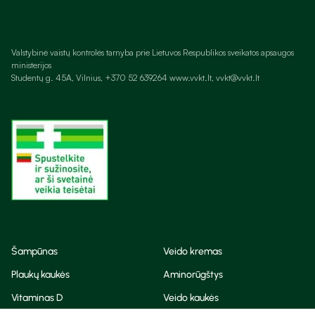
Valstybinė vaistų kontrolės tarnyba prie Lietuvos Respublikos sveikatos apsaugos
ministerijos
Studentų g. 45A, Vilnius, +370 52 639264 www.vvkt.lt, vvkt@vvkt.lt
Šampūnas
Veido kremas
Plaukų kaukės
Aminorūgštys
Vitaminas D
Veido kaukės