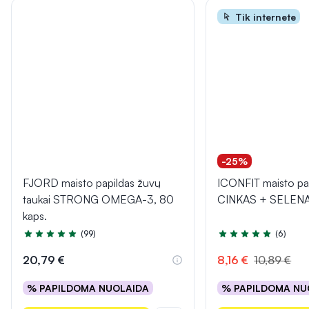
Tik internete
-25%
FJORD maisto papildas žuvų
ICONFIT maisto pa
taukai STRONG OMEGA-3, 80
CINKAS + SELENAS
kaps.
(99)
(6)
Įvertinimas 4.9 iš 5
Įvertinimas 4.7 iš 5
20,79 €
8,16 €
10,89 €
% PAPILDOMA NUOLAIDA
% PAPILDOMA NU