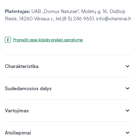
Platintojas:
UAB „Domus Naturae“, Molėtų g. 16, Didžioji
Riešė, 14260 Vilniaus r., tel.(8 5) 246 9651. info@vitaminai.lt
Pranešti apie klaidą prekės aprašyme
expand_more
Charakteristika
expand_more
Sudedamosios dalys
expand_more
Vartojimas
expand_more
Atsiliepimai