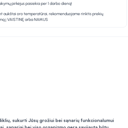
kymų pirkėjus pasiekia per 1 darbo dieną!
t aukštai oro temperatūrai, rekomenduojame rinktis prekių
ymą į VAISTINĘ arba NAMUS
iklių, sukurti Jūsų grožiui bei sąnarių funkcionalumui
ai, sąnariai bei viso organizmo gera savijauta būtų