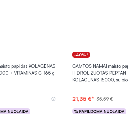
-40% *
aisto papildas KOLAGENAS
GAMTOS NAMAI maisto pap
000 + VITAMINAS C, 165 g
HIDROLIZUOTAS PEPTAN
KOLAGENAS 15000, su biot
21,35 €*
35,59 €
OMA NUOLAIDA
% PAPILDOMA NUOLAIDA
Į krepšelį
Į krepšelį