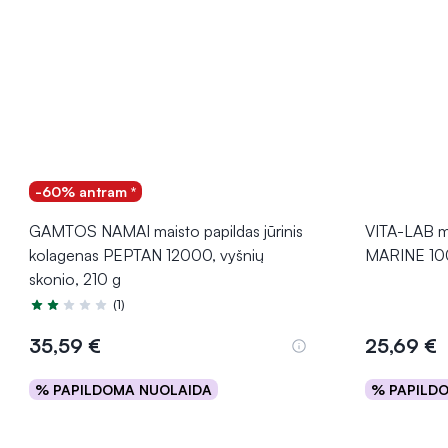
-60% antram *
GAMTOS NAMAI maisto papildas jūrinis
VITA-LAB m
kolagenas PEPTAN 12000, vyšnių
MARINE 10
skonio, 210 g
(1)
Įvertinimas 2.0 iš 5
35,59 €
25,69 €
% PAPILDOMA NUOLAIDA
% PAPILD
Į krepšelį