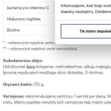
Informuojame, kad šioje sveta
kuriame yra vitamino C
slapukų naudojimu. Detalesn
Hialurono rūgšties
Biotino
Tik būtini slapukai
* - referencinė maistinė vertė (RMV);
** - referencinė maistinė vertė nenustatyta.
Sudedamosios dalys:
Hidrolizuotas
žuvų
kolagenas, maltodekstrinas, plikųjų malpigijų
lipnumą reguliuojanti medžiaga silicio dioksidas, D-biotinas.
Grynasis kiekis:
210 g.
Vartojimas:
rekomenduojama vartoti po 1 samtelį per dieną. Mil
metų. Maisto papildas neturėtų būti vartojamas kaip maisto pak