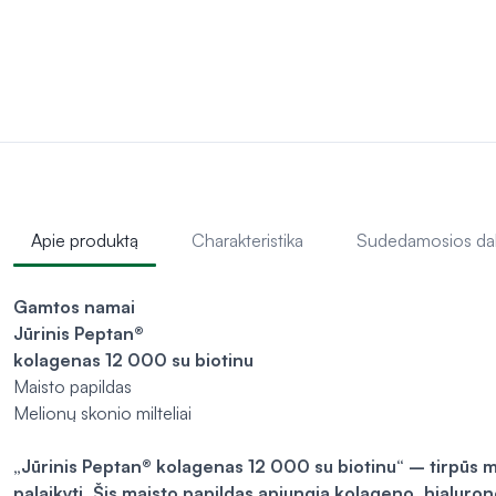
Apie produktą
Charakteristika
Sudedamosios da
Gamtos namai
Jūrinis Peptan®
kolagenas 12 000 su biotinu
Maisto papildas
Melionų skonio milteliai
„Jūrinis Peptan® kolagenas 12 000 su biotinu“ – tirpūs mel
palaikyti. Šis maisto papildas apjungia kolageno, hialuron