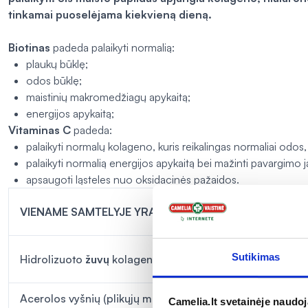
tinkamai puoselėjama kiekvieną dieną.
Biotinas
padeda palaikyti normalią:
plaukų būklę;
odos būklę;
maistinių makromedžiagų apykaitą;
energijos apykaitą;
Vitaminas C
padeda:
palaikyti normalų kolageno, kuris reikalingas normaliai odos, 
palaikyti normalią energijos apykaitą bei mažinti pavargimo 
apsaugoti ląsteles nuo oksidacinės pažaidos.
VIENAME SAMTELYJE YRA:
Sutikimas
®
Hidrolizuoto
žuvų
kolageno „Peptan
F 2000 LD”
Acerolos vyšnių (plikųjų malpigijų) ekstrakto,
Camelia.lt svetainėje naudo