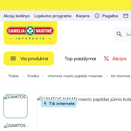
Akcijų leidinys
Lojalumo programa
Karjera
Pagalba
Visi produktai
Top pasiūlymai
Akcijos
Titulinis
Pradžia
Vitaminai, maisto papildai, mineralai
Kiti vitaminai
Tik internete