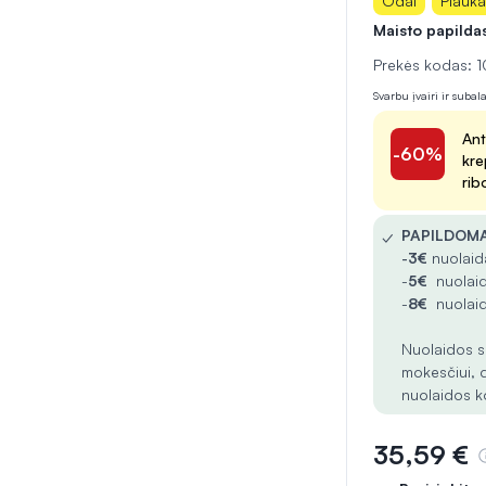
Odai
Plauk
Maisto papilda
Prekės kodas:
Svarbu įvairi ir suba
Ant
-60%
kre
rib
✓
PAPILDOMA
-
3€
nuolaida
-
5€
nuolaid
-
8€
nuolaid
Nuolaidos s
mokesčiui, 
nuolaidos k
35,59 €