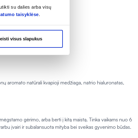
tikti su dalies arba visų
vatumo taisyklėse
.
eisti visus slapukus
ionų aromato natūrali kvapioji medžiaga, natrio hialuronatas,
o mėgstamo gėrimo, arba berti į kitą maistą. Tinka vaikams nuo 6
rbu įvairi ir subalansuota mityba bei sveikas gyvenimo būdas.