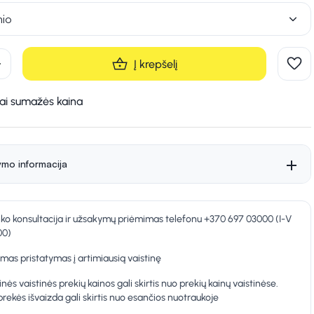
nio
d
Į krepšelį
kai sumažės kaina
ymo informacija
nko konsultacija ir užsakymų priėmimas telefonu +370 697 03000 (I-V
00)
as pristatymas į artimiausią vaistinę
inės vaistinės prekių kainos gali skirtis nuo prekių kainų vaistinėse.
prekės išvaizda gali skirtis nuo esančios nuotraukoje