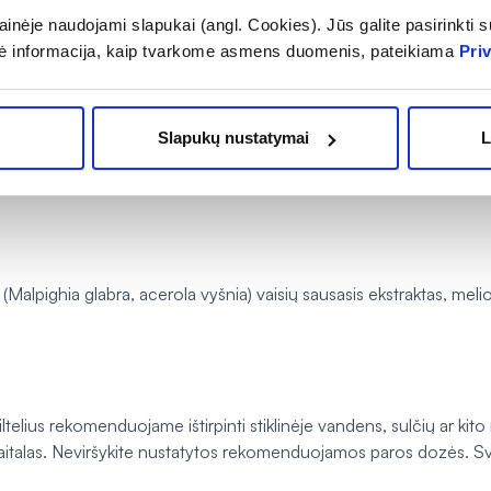
inėje naudojami slapukai (angl. Cookies). Jūs galite pasirinkti su
80 mg
100
ė informacija, kaip tvarkome asmens duomenis, pateikiama
Pri
50 mg
**
1000 µg
2000
Slapukų nustatymai
L
 (
Malpighia glabra
, acerola vyšnia) vaisių sausasis ekstraktas, mel
telius rekomenduojame ištirpinti stiklinėje vandens, sulčių ar kit
aitalas. Neviršykite nustatytos rekomenduojamos paros dozės. Sva