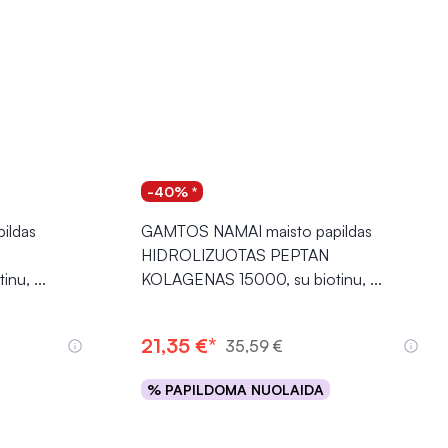
-40% *
ildas
GAMTOS NAMAI maisto papildas
HIDROLIZUOTAS PEPTAN
inu,
...
KOLAGENAS 15000, su biotinu,
...
21,35 €*
35,59 €
% PAPILDOMA NUOLAIDA
Į krepšelį