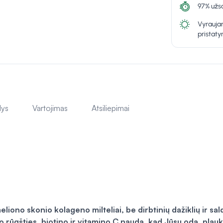
97% užsa
Vyraujan
pristat
lys
Vartojimas
Atsiliepimai
iono skonio kolageno milteliai, be dirbtinių dažiklių ir sald
o rūgšties, biotino ir vitamino C naudą, kad Jūsų oda, plauk