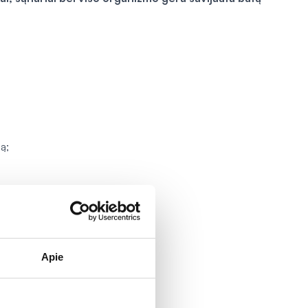
ą;
Apie