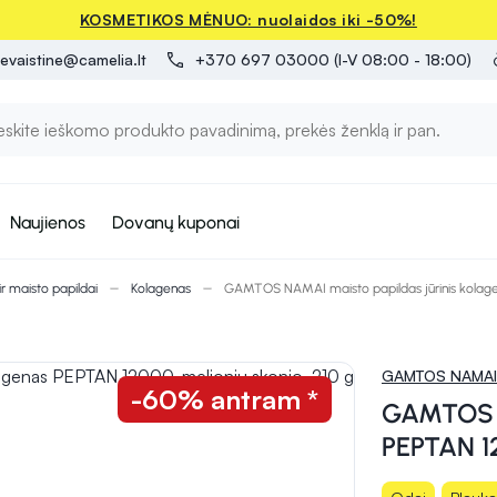
KOSMETIKOS MĖNUO: nuolaidos iki -50%!
evaistine@camelia.lt
+370 697 03000 (I-V 08:00 - 18:00)
Naujienos
Dovanų kuponai
 ir maisto papildai
Kolagenas
GAMTOS NAMAI maisto papildas jūrinis kolagen
GAMTOS NAMAI
-60% antram *
GAMTOS N
PEPTAN 12