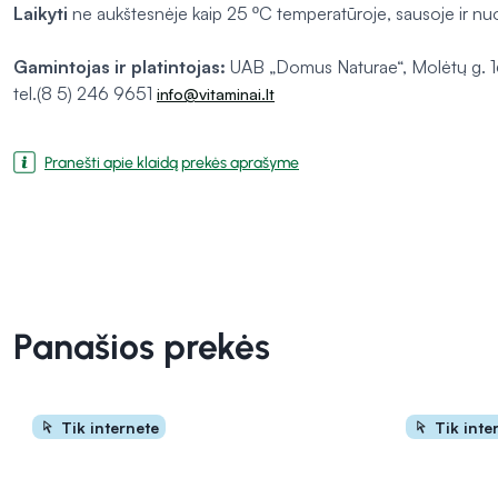
Laikyti
ne aukštesnėje kaip 25 ºC temperatūroje, sausoje ir nuo 
Gamintojas ir platintojas:
UAB „Domus Naturae“, Molėtų g. 16,
tel.(8 5) 246 9651
info@vitaminai.lt
Pranešti apie klaidą prekės aprašyme
Panašios prekės
Tik internete
Tik inte