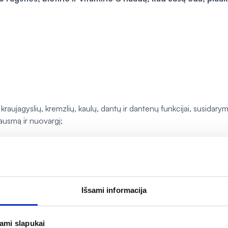
kraujagyslių, kremzlių, kaulų, dantų ir dantenų funkcijai, susidarym
jausmą ir nuovargį;
RMV*,
%
12000
Išsami informacija
**
mg
320 mg
**
jami slapukai