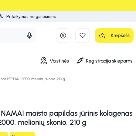
Pritaikymas neįgaliesiems
Krepšelis
Vaistinės
Registracija skiepams
as PEPTAN 12000, melionių skonio, 210 g
AMAI maisto papildas jūrinis kolagenas
000, melionių skonio, 210 g