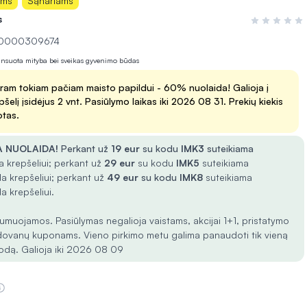
ams
Sąnariams
s
Įvertinimas 0
 10000309674
lansuota mityba bei sveikas gyvenimo būdas
ram tokiam pačiam maisto papildui - 60% nuolaida! Galioja į
pšelį įsidėjus 2 vnt. Pasiūlymo laikas iki 2026 08 31. Prekių kiekis
otas.
 NUOLAIDA!
Perkant už
19 eur
su kodu
IMK3
suteikiama
 krepšeliui; perkant už
29 eur
su kodu
IMK5
suteikiama
a krepšeliui; perkant už
49 eur
su kodu
IMK8
suteikiama
a krepšeliui.
umuojamos. Pasiūlymas negalioja vaistams, akcijai 1+1, pristatymo
dovanų kuponams. Vieno pirkimo metu galima panaudoti tik vieną
odą. Galioja iki 2026 08 09