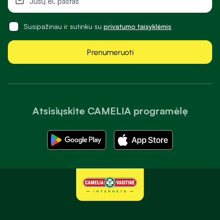
Susipažinau ir sutinku su
privatumo taisyklėmis
Prenumeruoti
Atsisiųskite CAMELIA programėlę