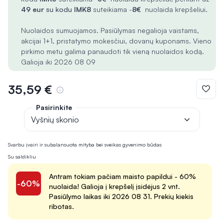
49 eur
su kodu
IMK8
suteikiama -
8€
nuolaida krepšeliui.
Nuolaidos sumuojamos. Pasiūlymas negalioja vaistams,
akcijai 1+1, pristatymo mokesčiui, dovanų kuponams. Vieno
pirkimo metu galima panaudoti tik vieną nuolaidos kodą.
Galioja iki 2026 08 09
35,59 €
Pasirinkite
Vyšnių skonio
Svarbu įvairi ir subalansuota mityba bei sveikas gyvenimo būdas
Su saldikliu
Antram tokiam pačiam maisto papildui - 60%
-60%
nuolaida! Galioja į krepšelį įsidėjus 2 vnt.
Pasiūlymo laikas iki 2026 08 31. Prekių kiekis
ribotas.