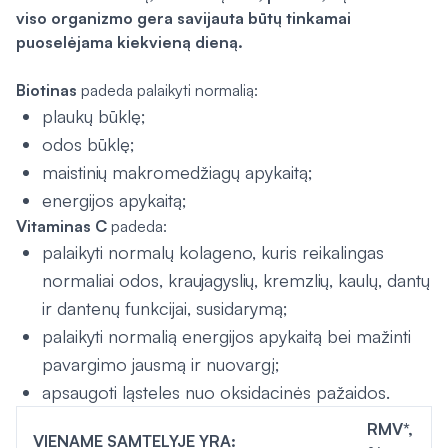
viso organizmo gera savijauta būtų tinkamai
puoselėjama kiekvieną dieną.
Biotinas
padeda palaikyti normalią:
plaukų būklę;
odos būklę;
maistinių makromedžiagų apykaitą;
energijos apykaitą;
Vitaminas C
padeda:
palaikyti normalų kolageno, kuris reikalingas
normaliai odos, kraujagyslių, kremzlių, kaulų, dantų
ir dantenų funkcijai, susidarymą;
palaikyti normalią energijos apykaitą bei mažinti
pavargimo jausmą ir nuovargį;
apsaugoti ląsteles nuo oksidacinės pažaidos.
RMV*,
VIENAME SAMTELYJE YRA: