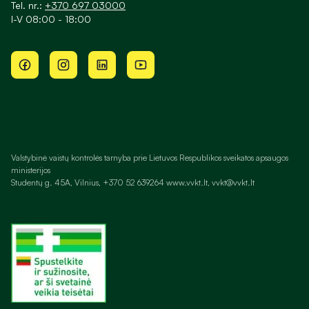
Tel. nr.:
+370 697 03000
I-V 08:00 - 18:00
Valstybinė vaistų kontrolės tarnyba prie Lietuvos Respublikos sveikatos apsaugos
ministerijos
Studentų g. 45A, Vilnius, +370 52 639264 www.vvkt.lt, vvkt@vvkt.lt