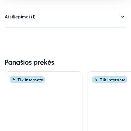
expand_more
Atsiliepimai (1)
Panašios prekės
Tik internete
Tik internete