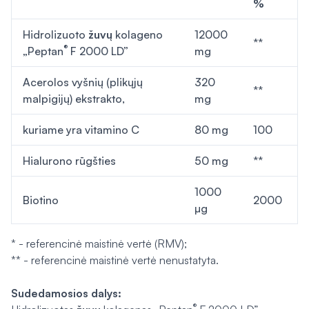
%
Hidrolizuoto
žuvų
kolageno
12000
**
®
„Peptan
F 2000 LD”
mg
Acerolos vyšnių (plikųjų
320
**
malpigijų) ekstrakto,
mg
kuriame yra vitamino C
80 mg
100
Hialurono rūgšties
50 mg
**
1000
Biotino
2000
µg
* - referencinė maistinė vertė (RMV);
** - referencinė maistinė vertė nenustatyta.
Sudedamosios dalys:
®