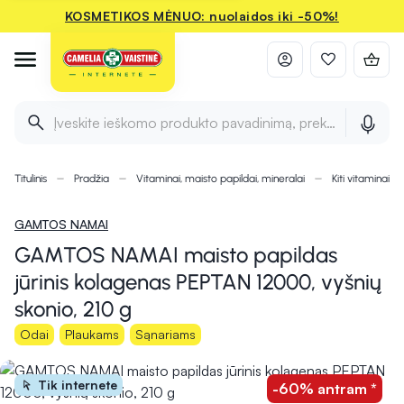
KOSMETIKOS MĖNUO: nuolaidos iki -50%!
Įveskite ieškomo produkto pavadinimą, prekės ženklą ir 
Titulinis
Pradžia
Vitaminai, maisto papildai, mineralai
Kiti vitaminai i
GAMTOS NAMAI
GAMTOS NAMAI maisto papildas
jūrinis kolagenas PEPTAN 12000, vyšnių
skonio, 210 g
Odai
Plaukams
Sąnariams
Tik internete
-60% antram *