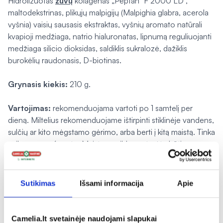
Hidrolizuotas
žuvų
kolagenas „Peptan
F 2000 LD”,
maltodekstrinas, plikųjų malpigijų (
Malpighia glabra
, acerola
vyšnia) vaisių sausasis ekstraktas, vyšnių aromato natūrali
kvapioji medžiaga, natrio hialuronatas, lipnumą reguliuojanti
medžiaga silicio dioksidas, saldiklis sukralozė, dažiklis
burokėlių raudonasis, D-biotinas.
Grynasis kiekis:
210 g.
Vartojimas:
rekomenduojama vartoti po 1 samtelį per
dieną. Miltelius rekomenduojame ištirpinti stiklinėje vandens,
sulčių ar kito mėgstamo gėrimo, arba berti į kitą maistą. Tinka
vaikams nuo 6 metų. Maisto papildas neturėtų būti
vartojamas kaip maisto pakaitalas. Neviršykite nustatytos
rekomenduojamos paros dozės. Svarbu įvairi ir
subalansuota mityba bei sveikas gyvenimo būdas.
Sutikimas
Išsami informacija
Apie
Laikyti
ne aukštesnėje kaip 25 ºC temperatūroje, sausoje ir
nuo tiesioginių saulės spindulių apsaugotoje vietoje. Laikyti
Camelia.lt svetainėje naudojami slapukai