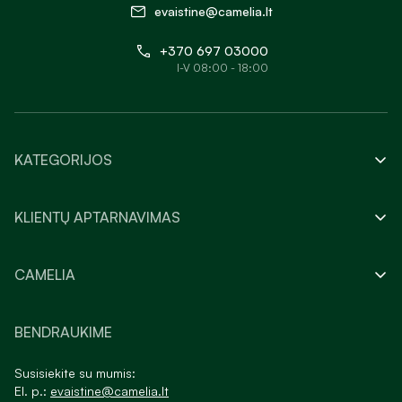
evaistine@camelia.lt
+370 697 03000
I-V 08:00 - 18:00
KATEGORIJOS
KLIENTŲ APTARNAVIMAS
CAMELIA
BENDRAUKIME
Susisiekite su mumis:
El. p.:
evaistine@camelia.lt