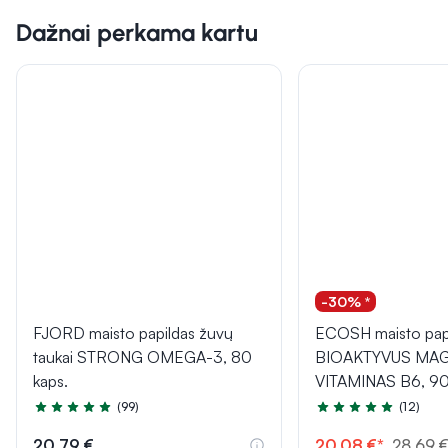
Dažnai perkama kartu
-30% *
FJORD maisto papildas žuvų
ECOSH maisto pap
taukai STRONG OMEGA-3, 80
BIOAKTYVUS MAG
kaps.
VITAMINAS B6, 90
(99)
(12)
Įvertinimas 4.9 iš 5
Įvertinimas 5.0 iš 5
20,79 €
20,08 €*
28,69 