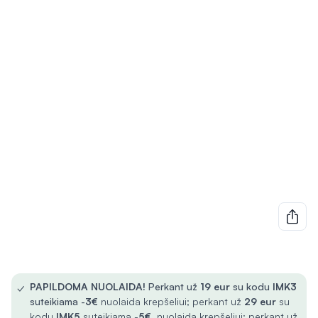
✓
PAPILDOMA NUOLAIDA!
Perkant už
19 eur
su kodu
IMK3
suteikiama -
3€
nuolaida krepšeliui; perkant už
29 eur
su
kodu
IMK5
suteikiama -
5€
nuolaida krepšeliui; perkant už