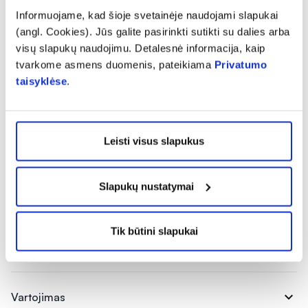
vaikams nepasiekiamoje vietoje.
Informuojame, kad šioje svetainėje naudojami slapukai
(angl. Cookies). Jūs galite pasirinkti sutikti su dalies arba
Gamintojas ir platintojas:
UAB „Domus Naturae“, Molėtų
visų slapukų naudojimu. Detalesnė informacija, kaip
g. 16, Didžioji Riešė, 14260 Vilniaus r.,
tvarkome asmens duomenis, pateikiama
Privatumo
tel.(8 5) 246 9651.
taisyklėse
.
Pranešti apie klaidą prekės aprašyme
Leisti visus slapukus
Slapukų nustatymai
expand_more
Charakteristika
Tik būtini slapukai
expand_more
Sudedamosios dalys
expand_more
Vartojimas