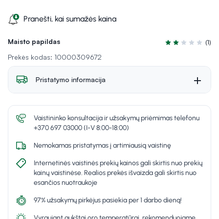
Pranešti, kai sumažės kaina
Maisto papildas
(1)
Įvertinimas 2.0 i
Prekės kodas: 10000309672
Pristatymo informacija
Vaistininko konsultacija ir užsakymų priėmimas telefonu
+370 697 03000 (I-V 8:00-18:00)
Nemokamas pristatymas į artimiausią vaistinę
Internetinės vaistinės prekių kainos gali skirtis nuo prekių
kainų vaistinėse. Realios prekės išvaizda gali skirtis nuo
esančios nuotraukoje
97% užsakymų pirkėjus pasiekia per 1 darbo dieną!
Vyraujant aukštai oro temperatūrai, rekomenduojame