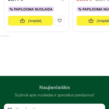
% PAPILDOMA NUOLAIDA
% PAPILDOMA NU
Į krepšelį
Į krepšel
Naujienlaiškis
Sužinok apie nuolaidas ir specialius pasiūlymus!