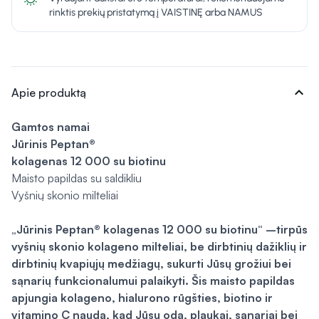
rinktis prekių pristatymą į VAISTINĘ arba NAMUS
expand_more
Apie produktą
Gamtos namai
Jūrinis Peptan®
kolagenas 12 000 su biotinu
Maisto papildas su saldikliu
Vyšnių skonio milteliai
„Jūrinis Peptan® kolagenas 12 000 su biotinu“ –tirpūs
vyšnių skonio kolageno milteliai, be dirbtinių dažiklių ir
dirbtinių kvapiųjų medžiagų, sukurti Jūsų grožiui bei
sąnarių funkcionalumui palaikyti. Šis maisto papildas
apjungia kolageno, hialurono rūgšties, biotino ir
vitamino C naudą, kad Jūsų oda, plaukai, sąnariai bei