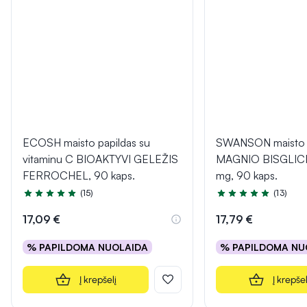
ECOSH maisto papildas su
SWANSON maisto p
vitaminu C BIOAKTYVI GELEŽIS
MAGNIO BISGLIC
FERROCHEL, 90 kaps.
mg, 90 kaps.
(15)
(13)
Įvertinimas 5.0 iš 5
Įvertinimas 4.8 iš 5
17,09 €
17,79 €
% PAPILDOMA NUOLAIDA
% PAPILDOMA NU
Į krepšelį
Į krepšel