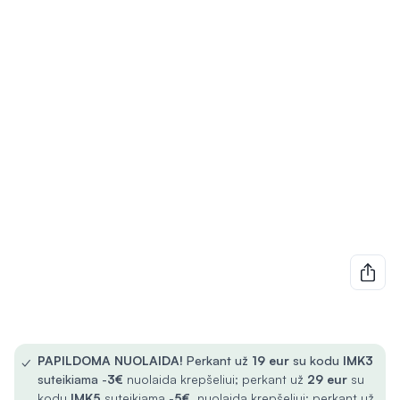
✓
PAPILDOMA NUOLAIDA!
Perkant už
19 eur
su kodu
IMK3
suteikiama -
3€
nuolaida krepšeliui; perkant už
29 eur
su
kodu
IMK5
suteikiama -
5€
nuolaida krepšeliui; perkant už