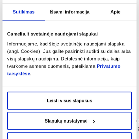
Sutikimas
Išsami informacija
Apie
Panašios prekės
Camelia.lt svetainėje naudojami slapukai
Informuojame, kad šioje svetainėje naudojami slapukai
Tik internete
(angl. Cookies). Jūs galite pasirinkti sutikti su dalies arba
visų slapukų naudojimu. Detalesnė informacija, kaip
tvarkome asmens duomenis, pateikiama
Privatumo
taisyklėse
.
Leisti visus slapukus
1+1
-30% *
VIVAVIT maisto papildas milteliais
SAPIENS maisto pa
Slapukų nustatymai
KALIS 650 mg, 30 pak.
VITAMINAS C, 50 