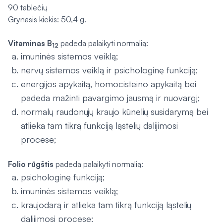
90 tablečių
Grynasis kiekis: 50,4 g.
Vitaminas B
padeda palaikyti normalią:
12
imuninės sistemos veiklą;
nervų sistemos veiklą ir psichologinę funkciją;
energijos apykaitą, homocisteino apykaitą bei
padeda mažinti pavargimo jausmą ir nuovargį;
normalų raudonųjų kraujo kūnelių susidarymą bei
atlieka tam tikrą funkciją ląstelių dalijimosi
procese;
Folio rūgštis
padeda palaikyti normalią:
psichologinę funkciją;
imuninės sistemos veiklą;
kraujodarą ir atlieka tam tikrą funkciją ląstelių
dalijimosi procese;