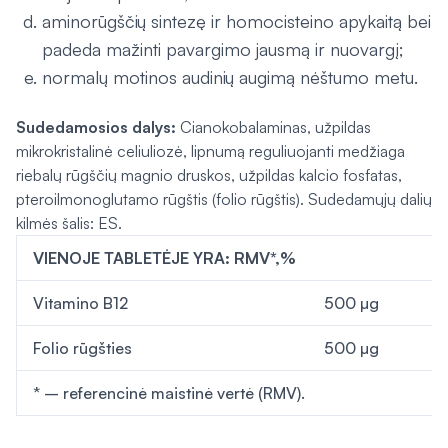
aminorūgščių sintezę ir homocisteino apykaitą bei
padeda mažinti pavargimo jausmą ir nuovargį;
normalų motinos audinių augimą nėštumo metu.
Sudedamosios dalys:
Cianokobalaminas, užpildas
mikrokristalinė celiuliozė, lipnumą reguliuojanti medžiaga
riebalų rūgščių magnio druskos, užpildas kalcio fosfatas,
pteroilmonoglutamo rūgštis (folio rūgštis). Sudedamųjų dalių
kilmės šalis: ES.
VIENOJE TABLETĖJE YRA: RMV*,%
Vitamino B12
500 µg
Folio rūgšties
500 µg
* – referencinė maistinė vertė (RMV).