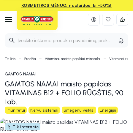
KOSMETIKOS MĖNUO: nuolaidos iki -50%!
Įveskite ieškomo produkto pavadinimą, prekės ženklą ir 
Titulinis
Pradžia
Vitaminai, maisto papildai, mineralai
Vitaminai ir min
GAMTOS NAMAI
GAMTOS NAMAI maisto papildas
VITAMINAS B12 + FOLIO RŪGŠTIS, 90
tab.
Imunitetui
Nervų sistemai
Smegenų veiklai
Energijai
Tik internete