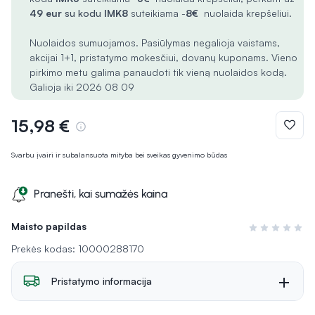
49 eur
su kodu
IMK8
suteikiama -
8€
nuolaida krepšeliui.
Nuolaidos sumuojamos. Pasiūlymas negalioja vaistams,
akcijai 1+1, pristatymo mokesčiui, dovanų kuponams. Vieno
pirkimo metu galima panaudoti tik vieną nuolaidos kodą.
Galioja iki 2026 08 09
15,98 €
Svarbu įvairi ir subalansuota mityba bei sveikas gyvenimo būdas
Pranešti, kai sumažės kaina
Maisto papildas
Įvertinimas 0 i
Prekės kodas: 10000288170
Pristatymo informacija