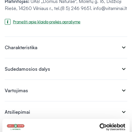
Platintojas:
UAB „Domus Naturae“, Molėtų g. 16, Didžioji
Riešė, 14260 Vilniaus r., tel.(8 5) 246 9651. info@vitaminai.lt
Pranešti apie klaidą prekės aprašyme
expand_more
Charakteristika
expand_more
Sudedamosios dalys
expand_more
Vartojimas
expand_more
Atsiliepimai