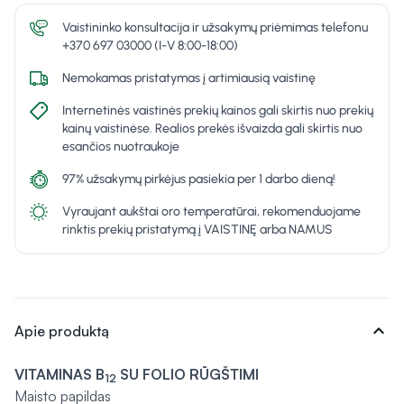
Vaistininko konsultacija ir užsakymų priėmimas telefonu
+370 697 03000 (I-V 8:00-18:00)
Nemokamas pristatymas į artimiausią vaistinę
Internetinės vaistinės prekių kainos gali skirtis nuo prekių
kainų vaistinėse. Realios prekės išvaizda gali skirtis nuo
esančios nuotraukoje
97% užsakymų pirkėjus pasiekia per 1 darbo dieną!
Vyraujant aukštai oro temperatūrai, rekomenduojame
rinktis prekių pristatymą į VAISTINĘ arba NAMUS
expand_more
Apie produktą
VITAMINAS B
SU FOLIO RŪGŠTIMI
12
Maisto papildas