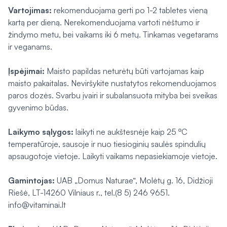
Vartojimas:
rekomenduojama gerti po 1-2 tabletes vieną
kartą per dieną. Nerekomenduojama vartoti nėštumo ir
žindymo metu, bei vaikams iki 6 metų. Tinkamas vegetarams
ir veganams.
Įspėjimai:
Maisto papildas neturėtų būti vartojamas kaip
maisto pakaitalas. Neviršykite nustatytos rekomenduojamos
paros dozės. Svarbu įvairi ir subalansuota mityba bei sveikas
gyvenimo būdas.
Laikymo sąlygos:
laikyti
ne aukštesnėje kaip 25 ºC
temperatūroje, sausoje ir nuo tiesioginių saulės spindulių
apsaugotoje vietoje. Laikyti vaikams nepasiekiamoje vietoje.
Gamintojas:
UAB „Domus Naturae“, Molėtų g. 16, Didžioji
Riešė, LT-14260 Vilniaus r., tel.(8 5) 246 9651.
info@vitaminai.lt