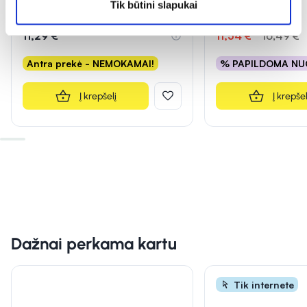
Tik būtini slapukai
(1)
(1)
Įvertinimas 5.0 iš 5
Įvertinimas 5.0 iš 5
11,29 €
11,54 €*
16,49 €
Antra prekė - NEMOKAMAI!
% PAPILDOMA NU
Į krepšelį
Į krepšel
Dažnai perkama kartu
Tik internete