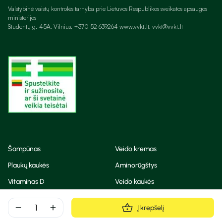
Valstybinė vaistų kontrolės tarnyba prie Lietuvos Respublikos sveikatos apsaugos
ministerijos
Studentų g. 45A, Vilnius, +370 52 639264 www.vvkt.lt, vvkt@vvkt.lt
Šampūnas
Veido kremas
Plaukų kaukės
Aminorūgštys
Vitaminas D
Veido kaukės
Korėjietiška kosmetika
Eteriniai aliejai
remove
add
Į krepšelį
Dezodorantas
BB ir CC kremas