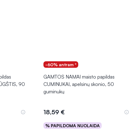
-60% antram *
ildas
GAMTOS NAMAI maisto papildas
ŪGŠTIS, 90
CUMINUKAI, apelsinų skonio, 50
guminukų
18,59 €
% PAPILDOMA NUOLAIDA
Į krepšelį