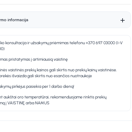
ymo informacija
nko konsultacija ir užsakymų priėmimas telefonu +370 697 03000 (I-V
00)
as pristatymas į artimiausią vaistinę
inės vaistinės prekių kainos gali skirtis nuo prekių kainų vaistinėse.
prekės išvaizda gali skirtis nuo esančios nuotraukoje
kymų pirkėjus pasiekia per 1 darbo dieną!
t aukštai oro temperatūrai, rekomenduojame rinktis prekių
ymą į VAISTINĘ arba NAMUS