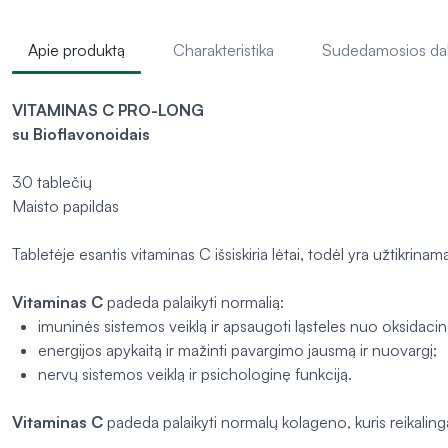
Apie produktą
Charakteristika
Sudedamosios da
VITAMINAS C PRO-LONG
su Bioflavonoidais
30 tablečių
Maisto papildas
Tabletėje esantis vitaminas C išsiskiria lėtai, todėl yra užtikrinama
Vitaminas C
padeda palaikyti normalią:
imuninės sistemos veiklą ir apsaugoti ląsteles nuo oksidaci
energijos apykaitą ir mažinti pavargimo jausmą ir nuovargį;
nervų sistemos veiklą ir psichologinę funkciją.
Vitaminas C
padeda palaikyti normalų kolageno, kuris reikalinga