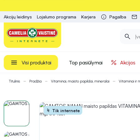
Akcijų leidinys
Lojalumo programa
Karjera
Pagalba
Visi produktai
Top pasiūlymai
Akcijos
Titulinis
Pradžia
Vitaminai, maisto papildai, mineralai
Vitaminai ir 
Tik internete