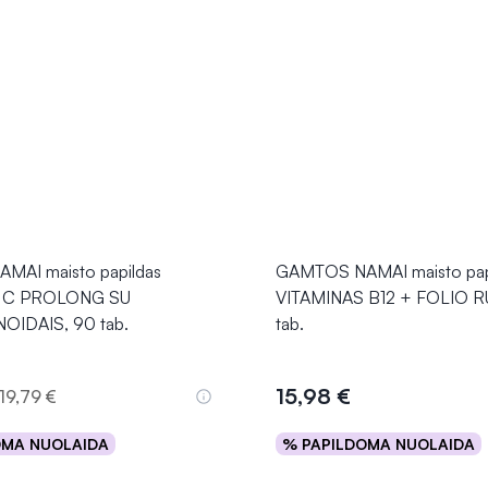
AI maisto papildas
GAMTOS NAMAI maisto pap
S C PROLONG SU
VITAMINAS B12 + FOLIO R
OIDAIS, 90 tab.
tab.
15,98 €
19,79 €
OMA NUOLAIDA
% PAPILDOMA NUOLAIDA
Į krepšelį
Į krepšelį