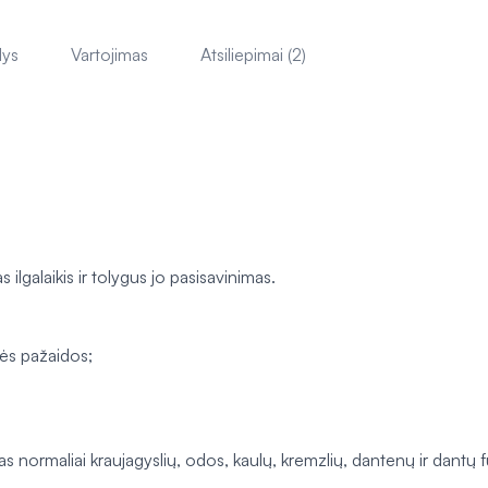
lys
Vartojimas
Atsiliepimai (2)
s ilgalaikis ir tolygus jo pasisavinimas.
nės pažaidos;
s normaliai kraujagyslių, odos, kaulų, kremzlių, dantenų ir dantų 