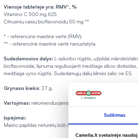
Vienoje tabletėje yra: RMV
*
, %
Vitamino C 500 mg 625
Citrusinių vaisių bioflavonoidų 50 mg **
* - referencinė maistinė vertė (RMV);
** - referencinė maistinė vertė nenustatyta.
Sudedamosios dalys:
L-askorbo rūgštis, užpildai mikrokristalin
bioflavonoidai, lipnumą reguliuojanti medžiaga silicio dioksidas
medžiaga vyno rūgštis. Sudedamųjų dalių kilmės šalis: ne ES.
Grynasis kiekis
: 27 g.
Vartojimas:
rekomenduojama gerti po 1 tabletę per dieną. Tin
Sutikimas
Įspėjimai:
Maisto papildas neturėtų būti vartojamas kaip maisto pakaitala
Camelia.lt svetainėje naudo