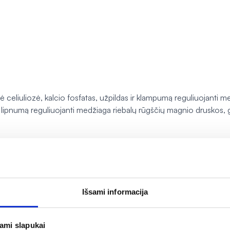
ė celiuliozė, kalcio fosfatas, užpildas ir klampumą reguliuojanti me
, lipnumą reguliuojanti medžiaga riebalų rūgščių magnio druskos, g
ka vegetarams ir veganams.
Išsami informacija
s. Neviršykite nustatytos rekomenduojamos paros dozės. Svarbu įv
jami slapukai