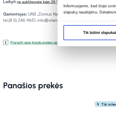
Laikyti
ne aukštesnėje kaip 25 ºC temperatūroje, sausoje, ir nuo ti
Informuojame, kad šioje sveta
slapukų naudojimu. Detalesn
Gamintojas:
UAB „Domus Naturae“, Molėtų g. 16, Didžioji Riešė
tel.(8 5) 246 9651. info@vitaminai.lt
Tik būtini slapukai
Pranešti apie klaidą prekės aprašyme
Panašios prekės
Tik inte