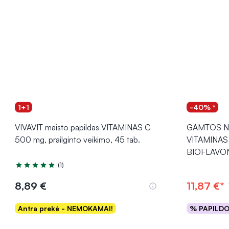
1+1
-40% *
VIVAVIT maisto papildas VITAMINAS C
GAMTOS NAM
500 mg, prailginto veikimo, 45 tab.
VITAMINA
BIOFLAVON
(1)
Įvertinimas 5.0 iš 5
8,89 €
11,87 €*
Antra prekė - NEMOKAMAI!
% PAPILD
Į krepšelį