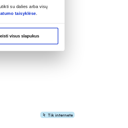
ekiamoje vietoje.
tikti su dalies arba visų
vatumo taisyklėse
.
eisti visus slapukus
Tik internete