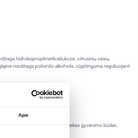
džiaga hidroksipropilmetilceliuliozė, citrusinių vaisių
lajinė medžiaga polivinilo alkoholis, rūgštingumą reguliuojanti
Apie
airi ir subalansuota mityba bei sveikas gyvenimo būdas.