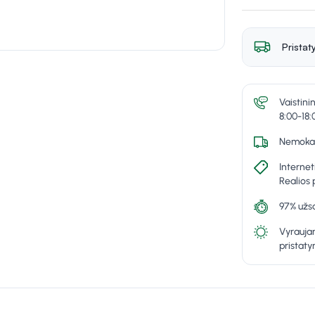
Pristat
Vaistini
8:00-18:
Nemokam
Internet
Realios 
97% užsa
Vyraujan
pristat