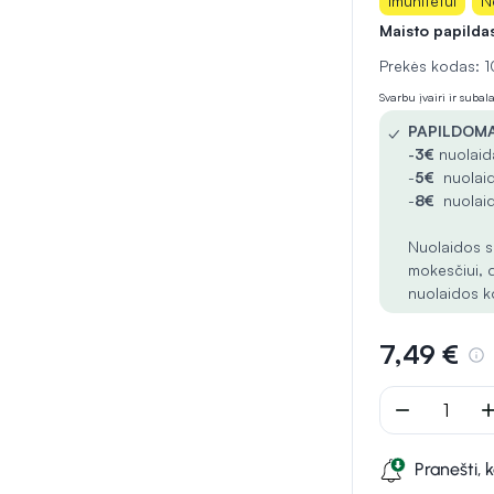
Imunitetui
N
Maisto papilda
Prekės kodas:
Svarbu įvairi ir suba
✓
PAPILDOMA
-
3€
nuolaida
-
5€
nuolaid
-
8€
nuolaid
Nuolaidos s
mokesčiui, 
nuolaidos k
7,49 €
remove
ad
Pranešti, 