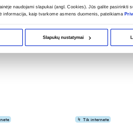
esioginių saulės spindulių apsaugotoje vietoje. Laikyti vaikams nepasi
inėje naudojami slapukai (angl. Cookies). Jūs galite pasirinkti su
ė informacija, kaip tvarkome asmens duomenis, pateikiama
Pri
, 14260 Vilniaus r.,
Slapukų nustatymai
L
rnete
Tik internete