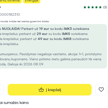
ervų sistemai
Energijai
s
(2)
Įvertinimas 5.0 
 10000182310
lansuota mityba bei sveikas gyvenimo būdas
 NUOLAIDA!
Perkant už
19 eur
su kodu
IMK3
suteikiama
 krepšeliui; perkant už
29 eur
su kodu
IMK5
suteikiama
a krepšeliui; perkant už
49 eur
su kodu
IMK8
suteikiama
a krepšeliui.
umuojamos. Pasiūlymas negalioja vaistams, akcijai 1+1, pristatymo
dovanų kuponams. Vieno pirkimo metu galima panaudoti tik vieną
odą. Galioja iki 2026 08 09
d
Į krepšelį
kai sumažės kaina