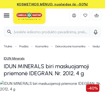
KOSMETIKOS MĖNUO: nuolaidos iki -50%!
Įveskite ieškomo produkto pavadinimą, prekės ženklą ir 
Titulinis
Pradžia
Kosmetika
Dekoratyvinė kosmetika
Veidui
IDUN Minerals
IDUN MINERALS biri maskuojamoji
priemonė IDEGRAN, Nr. 2012, 4 g
-40%