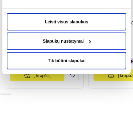
-50%
-50%
DELIA makiažo bazė SO SHINY
DELIA tonuojantis
Leisti visus slapukus
MANGO, 30 ml
SO PERFECT, Nr. 
Slapukų nustatymai
2,89 €
5,79 €
2,74 €
5,49 €
Tik būtini slapukai
% PAPILDOMA NUOLAIDA
% PAPILDOMA NU
Į krepšelį
Į krepšel