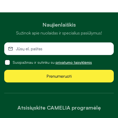
Naujienlaiškis
Sužinok apie nuolaidas ir specialius pasiūlymus!
Susipažinau ir sutinku su
privatumo taisyklėmis
Prenumeruoti
Atsisiųskite CAMELIA programėlę