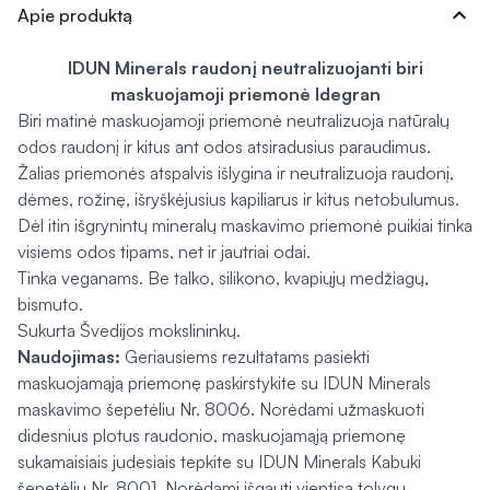
expand_more
Apie produktą
IDUN Minerals raudonį neutralizuojanti biri
maskuojamoji priemonė Idegran
Biri matinė maskuojamoji priemonė neutralizuoja natūralų
odos raudonį ir kitus ant odos atsiradusius paraudimus.
Žalias priemonės atspalvis išlygina ir neutralizuoja raudonį,
dėmes, rožinę, išryškėjusius kapiliarus ir kitus netobulumus.
Dėl itin išgrynintų mineralų maskavimo priemonė puikiai tinka
visiems odos tipams, net ir jautriai odai.
Tinka veganams. Be talko, silikono, kvapiųjų medžiagų,
bismuto.
Sukurta Švedijos mokslininkų.
Naudojimas:
Geriausiems rezultatams pasiekti
maskuojamąją priemonę paskirstykite su IDUN Minerals
maskavimo šepetėliu Nr. 8006. Norėdami užmaskuoti
didesnius plotus raudonio, maskuojamąją priemonę
sukamaisiais judesiais tepkite su IDUN Minerals Kabuki
šepetėliu Nr. 8001. Norėdami išgauti vientisą tolygų