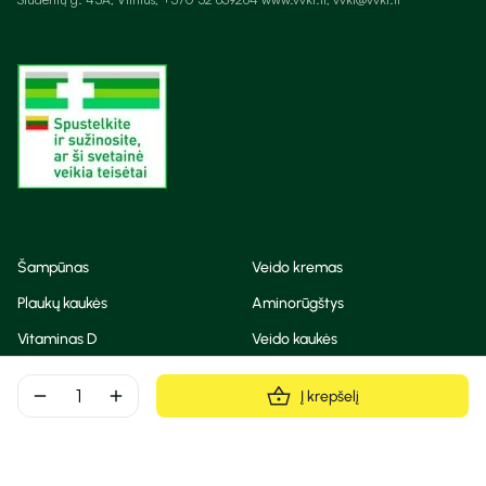
Šampūnas
Veido kremas
Plaukų kaukės
Aminorūgštys
Vitaminas D
Veido kaukės
Korėjietiška kosmetika
Eteriniai aliejai
remove
add
Į krepšelį
Dezodorantas
BB ir CC kremas
Visos teisės saugomos