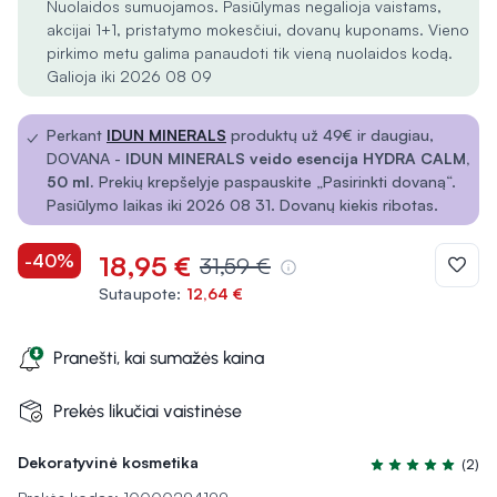
Nuolaidos sumuojamos. Pasiūlymas negalioja vaistams,
akcijai 1+1, pristatymo mokesčiui, dovanų kuponams. Vieno
pirkimo metu galima panaudoti tik vieną nuolaidos kodą.
Galioja iki 2026 08 09
✓
Perkant
IDUN MINERALS
produktų už 49€ ir daugiau,
DOVANA -
IDUN MINERALS veido esencija HYDRA CALM,
50 ml.
Prekių krepšelyje paspauskite „Pasirinkti dovaną“.
Pasiūlymo laikas iki 2026 08 31. Dovanų kiekis ribotas.
-40%
18,95 €
31,59 €
Sutaupote:
12,64 €
Pranešti, kai sumažės kaina
Prekės likučiai vaistinėse
Dekoratyvinė kosmetika
(2)
Įvertinimas 5.0 iš