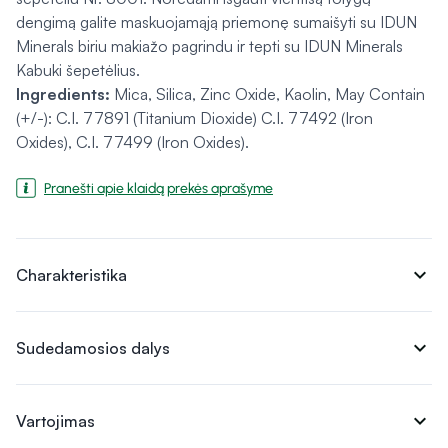
dengimą galite maskuojamąją priemonę sumaišyti su IDUN
Minerals biriu makiažo pagrindu ir tepti su IDUN Minerals
Kabuki šepetėlius.
Ingredients:
Mica, Silica, Zinc Oxide, Kaolin, May Contain
(+/-): C.I. 77891 (Titanium Dioxide) C.I. 77492 (Iron
Oxides), C.I. 77499 (Iron Oxides).
Pranešti apie klaidą prekės aprašyme
expand_more
Charakteristika
expand_more
Sudedamosios dalys
expand_more
Vartojimas