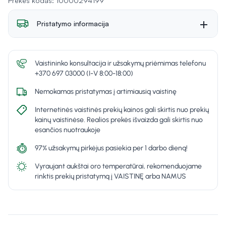
Prekės kodas: 10000294199
Pristatymo informacija
Vaistininko konsultacija ir užsakymų priėmimas telefonu
+370 697 03000 (I-V 8:00-18:00)
Nemokamas pristatymas į artimiausią vaistinę
Internetinės vaistinės prekių kainos gali skirtis nuo prekių
kainų vaistinėse. Realios prekės išvaizda gali skirtis nuo
esančios nuotraukoje
97% užsakymų pirkėjus pasiekia per 1 darbo dieną!
Vyraujant aukštai oro temperatūrai, rekomenduojame
rinktis prekių pristatymą į VAISTINĘ arba NAMUS