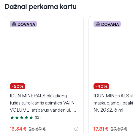
Dažnai perkama kartu
DOVANA
DOVANA
-50%
-40%
IDUN MINERALS blakstienų
IDUN MINERALS s
tušas suteikiantis apimties VATN
maskuojamoji paak
VOLUME, atsparus vandeniui,
...
Nr. 2032, 6 ml
(12)
Įvertinimas 4.7 iš 5
13,34 €
26,69 €
17,81 €
29,69 €