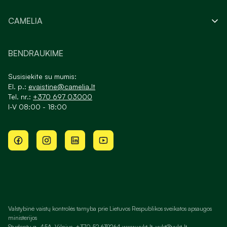
CAMELIA
BENDRAUKIME
Susisiekite su mumis:
El. p.:
evaistine@camelia.lt
Tel. nr.:
+370 697 03000
I-V 08:00 - 18:00
Valstybinė vaistų kontrolės tarnyba prie Lietuvos Respublikos sveikatos apsaugos
ministerijos
Studentų g. 45A, Vilnius, +370 52 639264 www.vvkt.lt, vvkt@vvkt.lt