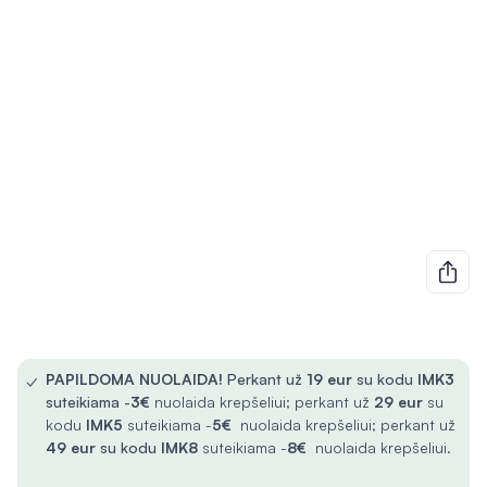
✓
PAPILDOMA NUOLAIDA!
Perkant už
19 eur
su kodu
IMK3
suteikiama -
3€
nuolaida krepšeliui; perkant už
29 eur
su
kodu
IMK5
suteikiama -
5€
nuolaida krepšeliui; perkant už
49 eur
su kodu
IMK8
suteikiama -
8€
nuolaida krepšeliui.