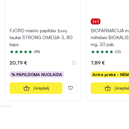
1+1
FJORD maisto papildas žuvų
BIOFARMACIJA mai
taukai STRONG OMEGA-3, 80
milteliais BIOKAL
kaps.
mg, 30 pak.
(99)
(12)
Įvertinimas 4.9 iš 5
Įvertinimas 5.0 iš 5
20,79 €
7,89 €
% PAPILDOMA NUOLAIDA
Antra prekė - NE
Į krepšelį
Į krepšel