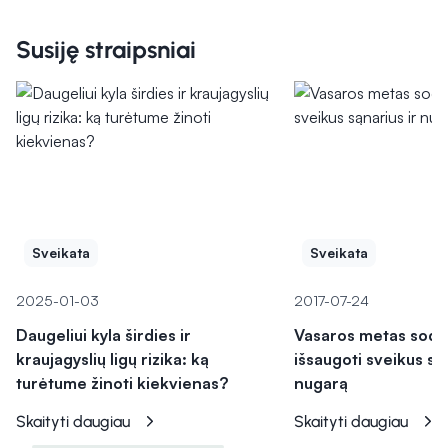
Susiję straipsniai
Sveikata
Sveikata
2025-01-03
2017-07-24
Daugeliui kyla širdies ir
Vasaros metas sode
kraujagyslių ligų rizika: ką
išsaugoti sveikus sąn
turėtume žinoti kiekvienas?
nugarą
Skaityti daugiau
Skaityti daugiau