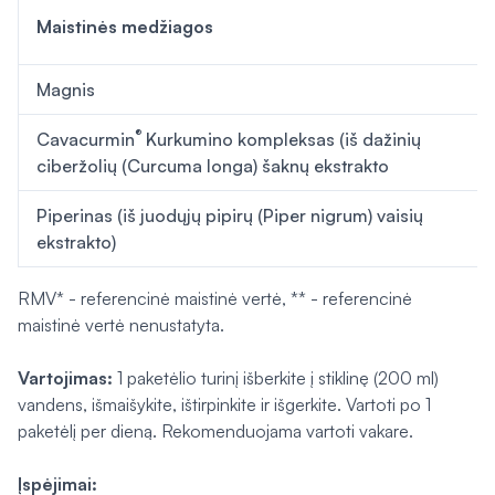
1
Maistinės medžiagos
p
Magnis
4
®
Cavacurmin
Kurkumino kompleksas (iš dažinių
4
ciberžolių (Curcuma longa) šaknų ekstrakto
Piperinas (iš juodųjų pipirų (
Piper nigrum
) vaisių
5
ekstrakto)
RMV* - referencinė maistinė vertė, ** - referencinė
maistinė vertė nenustatyta.
Vartojimas:
1 paketėlio turinį išberkite į stiklinę (200 ml)
vandens, išmaišykite, ištirpinkite ir išgerkite. Vartoti po 1
paketėlį per dieną. Rekomenduojama vartoti vakare.
Įspėjimai: