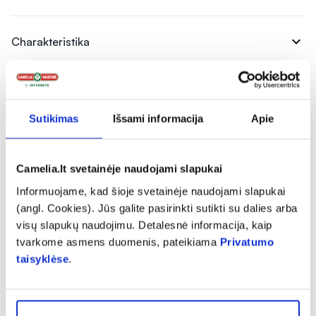
expand_more
Charakteristika
expand_more
Sudedamosios dalys
Sutikimas
Išsami informacija
Apie
expand_more
Vartojimas
Camelia.lt svetainėje naudojami slapukai
Informuojame, kad šioje svetainėje naudojami slapukai
expand_more
Atsiliepimai (1)
(angl. Cookies). Jūs galite pasirinkti sutikti su dalies arba
visų slapukų naudojimu. Detalesnė informacija, kaip
tvarkome asmens duomenis, pateikiama
Privatumo
taisyklėse
.
Panašios prekės