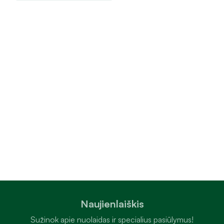
Naujienlaiškis
Sužinok apie nuolaidas ir specialius pasiūlymus!