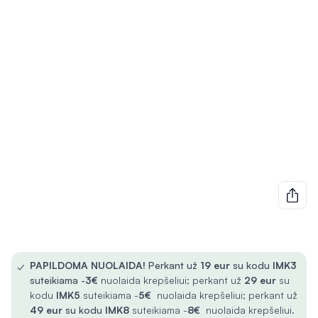
✓
PAPILDOMA NUOLAIDA!
Perkant už
19 eur
su kodu
IMK3
suteikiama -
3€
nuolaida krepšeliui; perkant už
29 eur
su
kodu
IMK5
suteikiama -
5€
nuolaida krepšeliui; perkant už
49 eur
su kodu
IMK8
suteikiama -
8€
nuolaida krepšeliui.