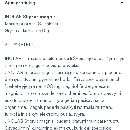
expand_more
Apie produktą
INOLAB Stiprus magnis
Maisto papildas. Su saldikliu
Grynasis kiekis: 69,0 g
20 PAKETĖLIŲ
INOLAB – maisto papildai sukurti Šveicarijoje, pasižymintys
sinerginiu veikliųjų medžiagų poveikiu!
„INOLAB Stiprus magnis“ tai magnio, kurkumino ir piperino
derinys aktyviam gyvenimo būdui. Tinka sportuojantiems!
1 paketėlyje yra net 400 mg magnio! Sudėtyje esanti
magnio citrato druska dėl savo cheminės formos pasižymi
1
aukštu bioprieinamumu
ir yra geriau pasisavinama
organizme. Magnis padeda palaikyti normalią raumenų
funkciją ir išlaikyti elektrolitų pusiausvyrą.
„INOLAB Stiprus magnis“ sudėtis praturtinta ir patentuotu
®
Cavacurmin
kurkumino ekstraktu, kuris dėl specialios