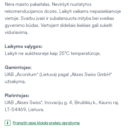
Nėra maisto pakaitalas. Neviršyti nustatytos
rekomenduojamos dozės. Laikyti vaikams nepasiekiamoje
vietoje. Svarbu įvairi ir subalansuota mityba bei sveikas
gyvenimo būdas. Vartojant dideliais kiekiais gali sukelti
viduriavimą.
Laikymo sąlygos:
Laikyti ne aukštesnėje kaip 25°C temperatūroje.
Gamintojas:
UAB „Aconitum“ (Lietuva) pagal „Akses Swiss GmbH“
užsakymą.
Platintojas:
UAB „Akses Swiss“, Inovacijų g. 4, Biruliškių k., Kauno raj.
LT-54469, Lietuva.
Pranešti apie klaidą prekės aprašyme