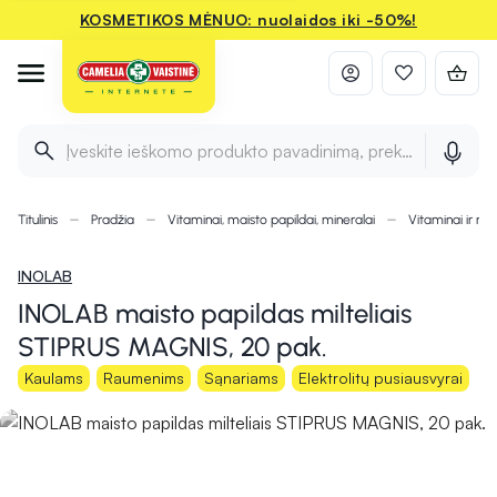
KOSMETIKOS MĖNUO: nuolaidos iki -50%!
Įveskite ieškomo produkto pavadinimą, prekės ženklą ir 
Titulinis
Pradžia
Vitaminai, maisto papildai, mineralai
Vitaminai ir min
INOLAB
INOLAB maisto papildas milteliais
STIPRUS MAGNIS, 20 pak.
Kaulams
Raumenims
Sąnariams
Elektrolitų pusiausvyrai