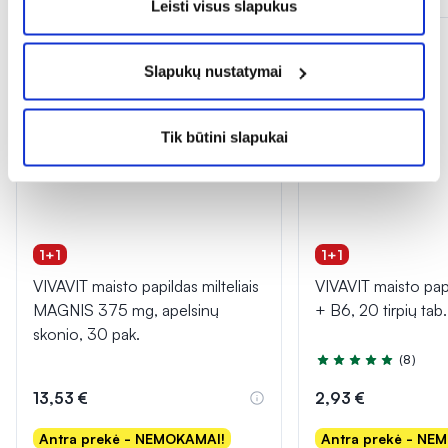
Leisti visus slapukus
Slapukų nustatymai
Tik būtini slapukai
1+1
1+1
VIVAVIT maisto papildas milteliais
VIVAVIT maisto pa
MAGNIS 375 mg, apelsinų
+ B6, 20 tirpių tab.
skonio, 30 pak.
(8)
Įvertinimas 4.9 iš 5
13,53 €
2,93 €
Antra prekė - NEMOKAMAI!
Antra prekė - NE