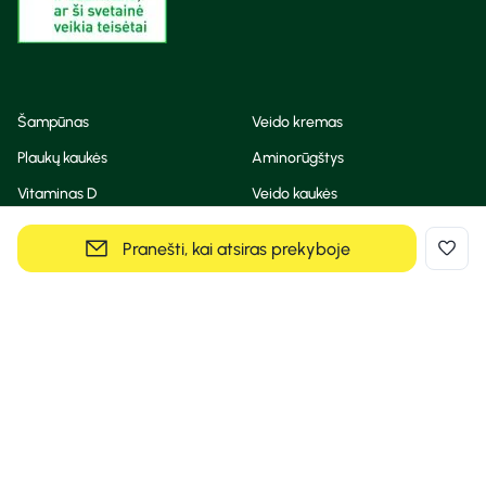
Šampūnas
Veido kremas
Plaukų kaukės
Aminorūgštys
Vitaminas D
Veido kaukės
Korėjietiška kosmetika
Eteriniai aliejai
Pranešti, kai atsiras prekyboje
Dezodorantas
BB ir CC kremas
Visos teisės saugomos
Privatumo taisyklės
Slapukų politika
© Camelia 2026