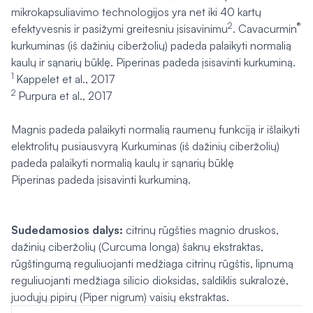
mikrokapsuliavimo technologijos yra net iki 40 kartų
2
®
efektyvesnis ir pasižymi greitesniu įsisavinimu
. Cavacurmin
kurkuminas (iš dažinių ciberžolių) padeda palaikyti normalią
kaulų ir sąnarių būklę. Piperinas padeda įsisavinti kurkuminą.
1
Kappelet et al., 2017
2
Purpura et al., 2017
Magnis padeda palaikyti normalią raumenų funkciją ir išlaikyti
elektrolitų pusiausvyrą Kurkuminas (iš dažinių ciberžolių)
padeda palaikyti normalią kaulų ir sąnarių būklę
Piperinas padeda įsisavinti kurkuminą.
Sudedamosios dalys:
citrinų rūgšties magnio druskos,
dažinių ciberžolių (
Curcuma longa
) šaknų ekstraktas,
rūgštingumą reguliuojanti medžiaga citrinų rūgštis, lipnumą
reguliuojanti medžiaga silicio dioksidas, saldiklis sukralozė,
juodųjų pipirų (
Piper nigrum
) vaisių ekstraktas.