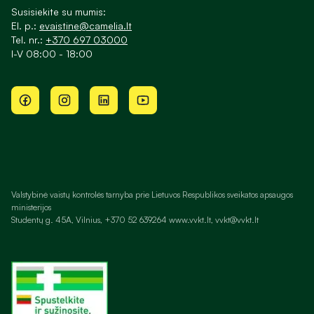
Susisiekite su mumis:
El. p.:
evaistine@camelia.lt
Tel. nr.:
+370 697 03000
I-V 08:00 - 18:00
Valstybinė vaistų kontrolės tarnyba prie Lietuvos Respublikos sveikatos apsaugos
ministerijos
Studentų g. 45A, Vilnius, +370 52 639264 www.vvkt.lt, vvkt@vvkt.lt