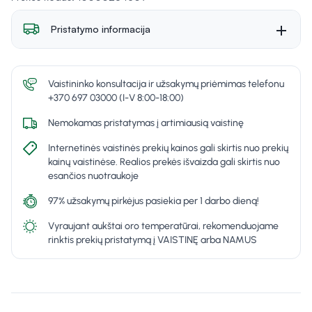
Pristatymo informacija
Vaistininko konsultacija ir užsakymų priėmimas telefonu
+370 697 03000 (I-V 8:00-18:00)
Nemokamas pristatymas į artimiausią vaistinę
Internetinės vaistinės prekių kainos gali skirtis nuo prekių
kainų vaistinėse. Realios prekės išvaizda gali skirtis nuo
esančios nuotraukoje
97% užsakymų pirkėjus pasiekia per 1 darbo dieną!
Vyraujant aukštai oro temperatūrai, rekomenduojame
rinktis prekių pristatymą į VAISTINĘ arba NAMUS