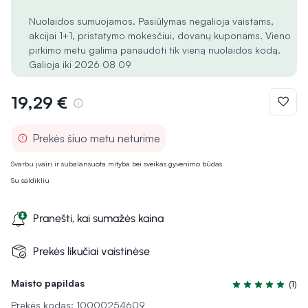
Nuolaidos sumuojamos. Pasiūlymas negalioja vaistams,
akcijai 1+1, pristatymo mokesčiui, dovanų kuponams. Vieno
pirkimo metu galima panaudoti tik vieną nuolaidos kodą.
Galioja iki 2026 08 09
19,29 €
Prekės šiuo metu neturime
Svarbu įvairi ir subalansuota mityba bei sveikas gyvenimo būdas
Su saldikliu
Pranešti, kai sumažės kaina
Prekės likučiai vaistinėse
Maisto papildas
(1)
Įvertinimas 5.0 i
Prekės kodas: 10000254609