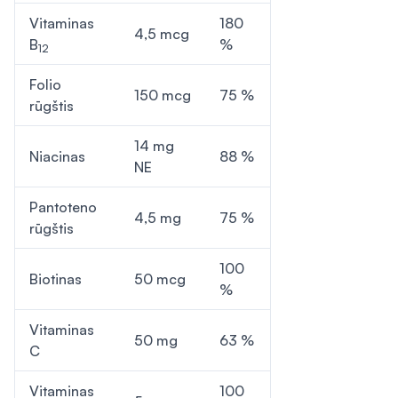
Vitaminas
180
4,5 mcg
B
%
12
Folio
150 mcg
75 %
rūgštis
14 mg
Niacinas
88 %
NE
Pantoteno
4,5 mg
75 %
rūgštis
100
Biotinas
50 mcg
%
Vitaminas
50 mg
63 %
C
Vitaminas
100