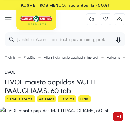
KOSMETIKOS MĖNUO: nuolaidos iki -50%!
Įveskite ieškomo produkto pavadinimą, prekės ženklą ir 
Titulinis
Pradžia
Vitaminai, maisto papildai, mineralai
Vaikams
LIVOL
LIVOL maisto papildas MULTI
PAAUGLIAMS, 60 tab.
Nervų sistemai
Kaulams
Dantims
Odai
1+1