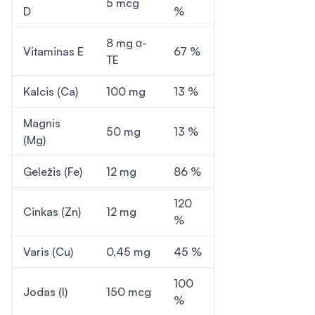
5 mcg
D
%
8 mg α-
Vitaminas E
67 %
TE
Kalcis (Ca)
100 mg
13 %
Magnis
50 mg
13 %
(Mg)
Geležis (Fe)
12 mg
86 %
120
Cinkas (Zn)
12 mg
%
Varis (Cu)
0,45 mg
45 %
100
Jodas (I)
150 mcg
%