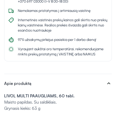
+370 697 03000 (I-V 8:00-18:00)
Nemokamas pristatymas į artimiausią vaistinę
Internetinės vaistinės prekių kainos gali skirtis nuo prekių
kainų vaistinėse. Realios prekės išvaizda gali skirtis nuo
esančios nuotraukoje
97% užsakymų pirkėjus pasiekia per 1 darbo dieną!
Vyraujant aukštai oro temperatūrai, rekomenduojame
rinktis prekių pristatymą į VAISTINĘ arba NAMUS
expand_more
Apie produktą
LIVOL MULTI PAAUGLIAMS, 60 tabl.
Maisto papildas. Su saldikliais.
Grynasis kiekis: 63 g