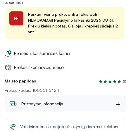
Su saldikliais
Perkant vieną prekę, antra tokia pati -
1+1
NEMOKAMAI! Pasiūlymo laikas iki 2026 08 31.
Prekių kiekis ribotas. Galioja į krepšelį įsidėjus 2
vnt.
Pranešti, kai sumažės kaina
Prekės likučiai vaistinėse
Maisto papildas
(1)
Įvertinimas 5.0 i
Prekės kodas: 10000116424
Pristatymo informacija
Vaistininko konsultacija ir užsakymų priėmimas telefonu