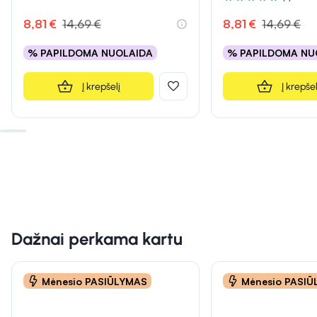
Įvertinimas 5.0 iš 5
8,81 €
14,69 €
8,81 €
14,69 €
% PAPILDOMA NUOLAIDA
% PAPILDOMA NU
Į krepšelį
Į krepšel
Dažnai perkama kartu
Mėnesio PASIŪLYMAS
Mėnesio PASI