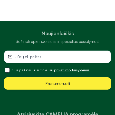
Naujienlaiškis
Sužinok apie nuolaidas ir specialius pasiūlymus!
Susipažinau ir sutinku su
privatumo taisyklėmis
Prenumeruoti
Atsisiųskite CAMELIA programėlę