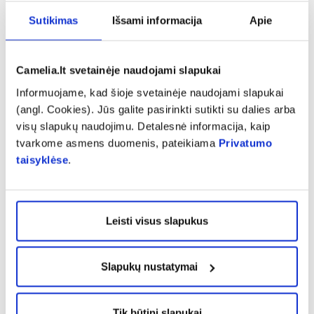
Įspėjimai:
Sutikimas
Išsami informacija
Apie
Sudėtyje yra fenilalanino šaltinis. Vartojant dideliais kiekiais
gali sukelti viduriavimą. Svarbu, jog mityba būtų įvairi ir
subalansuota laikantis sveiko gyvenimo būdo principų.
Camelia.lt svetainėje naudojami slapukai
Maisto papildas nėra maisto pakaitalas. Neviršyti nustatytos
Informuojame, kad šioje svetainėje naudojami slapukai
rekomenduojamos dozės.
(angl. Cookies). Jūs galite pasirinkti sutikti su dalies arba
visų slapukų naudojimu. Detalesnė informacija, kaip
Laikymo sąlygos:
tvarkome asmens duomenis, pateikiama
Privatumo
Laikyti vaikams nepasiekiamoje sausoje vietoje kambario
taisyklėse
.
temperatūroje.
Gamintojas:
Orkla Care A/S, Danija
Leisti visus slapukus
Platintojas:
Slapukų nustatymai
UAB „Orkla Care“
Trinapolio g. 9E
08337 Vilnius
Tik būtini slapukai