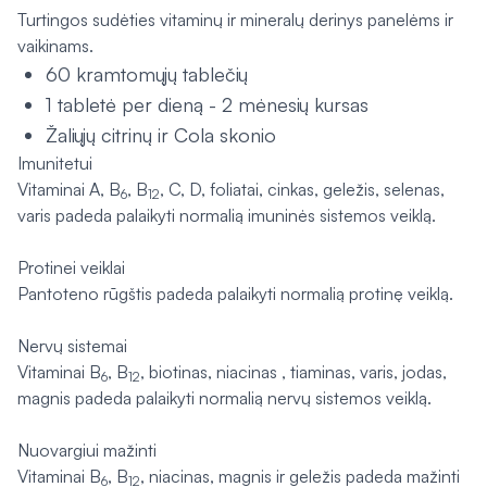
Turtingos sudėties vitaminų ir mineralų derinys panelėms ir
vaikinams.
60 kramtomųjų tablečių
1 tabletė per dieną - 2 mėnesių kursas
Žaliųjų citrinų ir Cola skonio
Imunitetui
Vitaminai A, B
, B
, C, D, foliatai, cinkas, geležis, selenas,
6
12
varis padeda palaikyti normalią imuninės sistemos veiklą.
Protinei veiklai
Pantoteno rūgštis padeda palaikyti normalią protinę veiklą.
Nervų sistemai
Vitaminai B
, B
, biotinas, niacinas , tiaminas, varis, jodas,
6
12
magnis padeda palaikyti normalią nervų sistemos veiklą.
Nuovargiui mažinti
Vitaminai B
, B
, niacinas, magnis ir geležis padeda mažinti
6
12