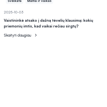
Sveikata
Mama ir vaikas
2025-10-03
Vaistininkė atsako į dažną tėvelių klausimą: kokių
priemonių imtis, kad vaikai rečiau sirgtų?
Skaityti daugiau