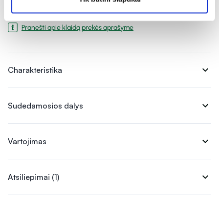
Pranešti apie klaidą prekės aprašyme
expand_more
Charakteristika
expand_more
Sudedamosios dalys
expand_more
Vartojimas
expand_more
Atsiliepimai (1)