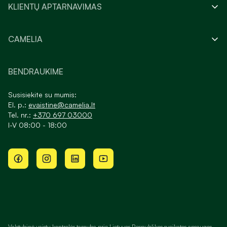
KLIENTŲ APTARNAVIMAS
CAMELIA
BENDRAUKIME
Susisiekite su mumis:
El. p.:
evaistine@camelia.lt
Tel. nr.:
+370 697 03000
I-V 08:00 - 18:00
Valstybinė vaistų kontrolės tarnyba prie Lietuvos Respublikos sveikatos apsaugos