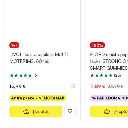
1+1
-50%
LIVOL maisto papildas MULTI
FJORD maisto papi
MOTERIMS, 60 tab.
taukai STRONG 
SMART GUMMIES,
(6)
(23)
Įvertinimas 5.0 iš 5
Įvertinimas 5.0 iš 5
15,99 €
11,89 €
23,79 €
Antra prekė - NEMOKAMAI!
% PAPILDOMA NU
Į krepšelį
Į krepšel