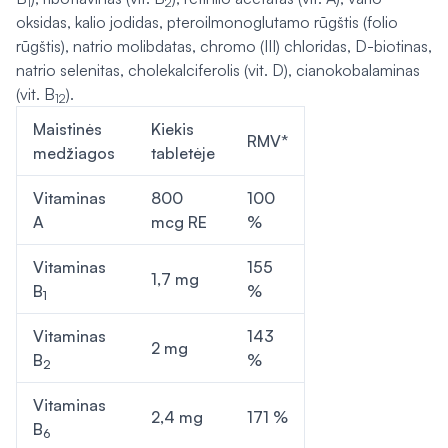
1
2
oksidas, kalio jodidas, pteroilmonoglutamo rūgštis (folio
rūgštis), natrio molibdatas, chromo (III) chloridas, D-biotinas,
natrio selenitas, cholekalciferolis (vit. D), cianokobalaminas
(vit. B
).
12
Maistinės
Kiekis
RMV*
medžiagos
tabletėje
Vitaminas
800
100
A
mcg RE
%
Vitaminas
155
1,7 mg
B
%
1
Vitaminas
143
2 mg
B
%
2
Vitaminas
2,4 mg
171 %
B
6