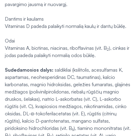
pavargimo jausmą ir nuovargį.
Dantims ir kaulams
Vitaminas D padeda palaikyti normalią kaulų ir dantų būklę.
Odai
Vitaminas A, biotinas, niacinas, riboflavinas (vit. B
), cinkas ir
2
jodas padeda palaikyti normalią odos būklę.
Sudedamosios dalys:
saldikliai (ksilitolis, acesulfamas K,
aspartamas, neohesperidinas DC, taumatinas), kalcio
karbonatas, magnio hidroksidas, geležies fumaratas, glajinės
medžiagos (polivinilpirolidonas, riebalų rūgščių magnio
druskos, šelakas), natrio L-askorbatas (vit. C), L-askorbo
rūgštis (vit. C), kvapiosios medžiagos, nikotinamidas, cinko
oksidas, DL-α-tokoferilacetatas (vit. E), rūgštis (citrinų
rūgštis), kalcio D-pantotenatas, mangano sulfatas,
piridoksino hidrochloridas (vit. B
), tiamino mononitratas (vit.
6
B
), riboflavinas (vit. B
), retinilo acetatas (vit. A), vario