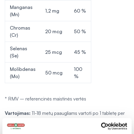
Manganas
1,2 mg
60 %
(Mn)
Chromas
20 mcg
50 %
(Cr)
Selenas
25 mcg
45 %
(Se)
Molibdenas
100
50 mcg
(Mo)
%
* RMV – referencinės maistinės vertės
Vartojimas:
11-18 metų paaugliams vartoti po 1 tabletę per
dieną. Tabletę sukramtyti arba nuryti nekramtant valgio metu
ar po valgio.