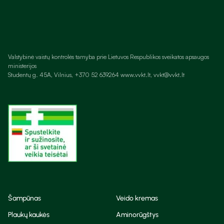
Valstybinė vaistų kontrolės tarnyba prie Lietuvos Respublikos sveikatos apsaugos
ministerijos
Studentų g. 45A, Vilnius, +370 52 639264 www.vvkt.lt, vvkt@vvkt.lt
Šampūnas
Veido kremas
Plaukų kaukės
Aminorūgštys