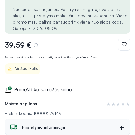
Nuolaidos sumuojamos. Pasiūlymas negalioja vaistams,
akcijai 1+1, pristatymo mokesčiui, dovanų kuponams. Vieno
pirkimo metu galima panaudoti tik vieną nuolaidos kodą.
Galioja iki 2026 08 09
39,59 €
Svarbu įvairi ir subalansuota mityba bei sveikas gyvenimo būdas
Mažas likutis
Pranešti, kai sumažės kaina
Maisto papildas
Įvertinimas 0 i
Prekės kodas: 10000279149
Pristatymo informacija