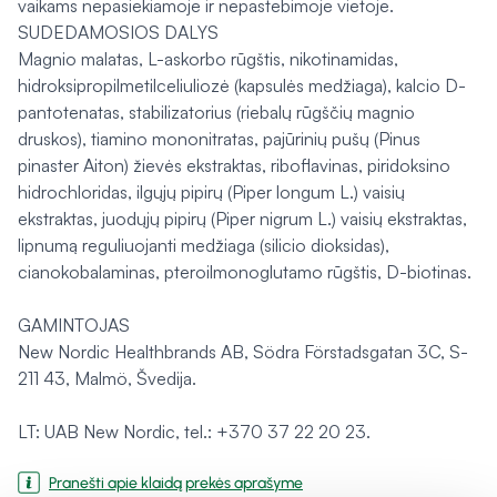
vaikams nepasiekiamoje ir nepastebimoje vietoje.
SUDEDAMOSIOS DALYS
Magnio malatas, L-askorbo rūgštis, nikotinamidas,
hidroksipropilmetilceliuliozė (kapsulės medžiaga), kalcio D-
pantotenatas, stabilizatorius (riebalų rūgščių magnio
druskos), tiamino mononitratas, pajūrinių pušų (Pinus
pinaster Aiton) žievės ekstraktas, riboflavinas, piridoksino
hidrochloridas, ilgųjų pipirų (Piper longum L.) vaisių
ekstraktas, juodųjų pipirų (Piper nigrum L.) vaisių ekstraktas,
lipnumą reguliuojanti medžiaga (silicio dioksidas),
cianokobalaminas, pteroilmonoglutamo rūgštis, D-biotinas.
GAMINTOJAS
New Nordic Healthbrands AB, Södra Förstadsgatan 3C, S-
211 43, Malmö, Švedija.
LT: UAB New Nordic, tel.: +370 37 22 20 23.
Pranešti apie klaidą prekės aprašyme