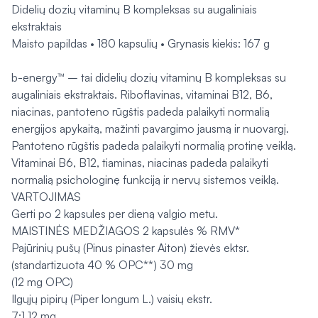
Didelių dozių vitaminų B kompleksas su augaliniais
ekstraktais
Maisto papildas • 180 kapsulių • Grynasis kiekis: 167 g
b-energy™ – tai didelių dozių vitaminų B kompleksas su
augaliniais ekstraktais. Riboflavinas, vitaminai B12, B6,
niacinas, pantoteno rūgštis padeda palaikyti normalią
energijos apykaitą, mažinti pavargimo jausmą ir nuovargį.
Pantoteno rūgštis padeda palaikyti normalią protinę veiklą.
Vitaminai B6, B12, tiaminas, niacinas padeda palaikyti
normalią psichologinę funkciją ir nervų sistemos veiklą.
VARTOJIMAS
Gerti po 2 kapsules per dieną valgio metu.
MAISTINĖS MEDŽIAGOS 2 kapsulės % RMV*
Pajūrinių pušų (Pinus pinaster Aiton) žievės ektsr.
(standartizuota 40 % OPC**) 30 mg
(12 mg OPC)
Ilgųjų pipirų (Piper longum L.) vaisių ekstr.
7:1 12 mg