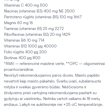
Vitaminas C 400 mg 500
Niacinas (vitaminas B3) 400 mg NE 2500
Pantoteno rūgštis (vitaminas B5) 100 mg 1667
Magnis 60 mg 16
Tiaminas (vitaminas B1) 25 mg 2272
Riboflavinas (vitaminas B2) 20 mg 1429
Vitaminas B6 10 mg 714
Vitaminas B12 1000 μg 40000
Folio rūgštis 400 μg 200
Biotinas 400 μg 800
*RMV – referencinė maistinė vertė. **OPC – oligomeriniai
proantocianidinai.
Neviršyti rekomenduojamos paros dozės. Maisto papildo
nevartoti kaip maisto pakaitalo. Svarbu įvairi, subalansuota
mityba ir sveikas gyvenimo būdas. Nėščiosioms ir
žindyvėms prieš vartojimą rekomenduojama pasitarti su
gydytoju ar vaistininku. Netinka vartoti vaikams iki 18 metų
amžiaus. Laikyti ne aukštesnėje nei +25 oC temperatūroje,