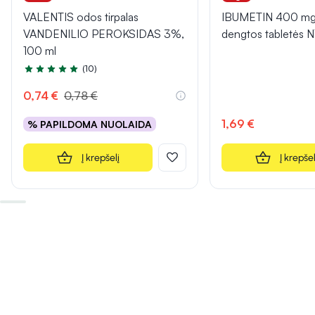
VALENTIS odos tirpalas
IBUMETIN 400 mg 
VANDENILIO PEROKSIDAS 3%,
dengtos tabletės 
100 ml
(10)
Įvertinimas 4.7 iš 5
0,74 €
0,78 €
1,69 €
% PAPILDOMA NUOLAIDA
Į krepšelį
Į krepšel