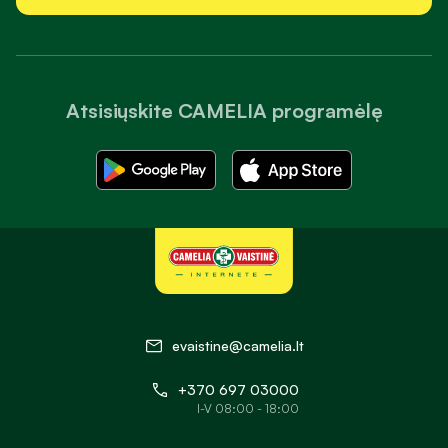
Atsisiųskite CAMELIA programėlę
evaistine@camelia.lt
+370 697 03000
I-V 08:00 - 18:00