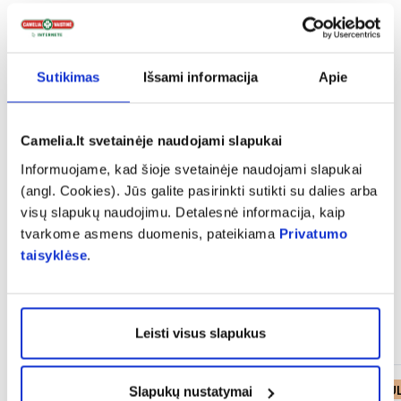
expand_more
Charakteristika
Sutikimas
Išsami informacija
Apie
expand_more
Sudedamosios dalys
Camelia.lt svetainėje naudojami slapukai
Informuojame, kad šioje svetainėje naudojami slapukai
(angl. Cookies). Jūs galite pasirinkti sutikti su dalies arba
expand_more
Atsiliepimai
visų slapukų naudojimu. Detalesnė informacija, kaip
tvarkome asmens duomenis, pateikiama
Privatumo
taisyklėse
.
Panašios prekės
Leisti visus slapukus
Mėnesio PASI
Slapukų nustatymai