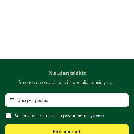
Naujienlaiškis
Sužinok apie nuolaidas ir specialius pasiūlymus!
Susipažinau ir sutinku su
privatumo taisyklėmis
Prenumeruoti