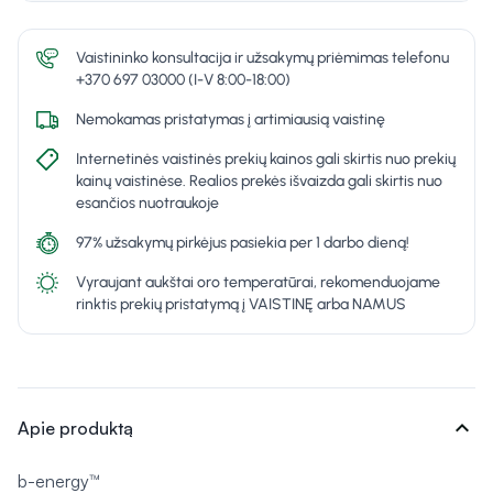
Vaistininko konsultacija ir užsakymų priėmimas telefonu
+370 697 03000 (I-V 8:00-18:00)
Nemokamas pristatymas į artimiausią vaistinę
Internetinės vaistinės prekių kainos gali skirtis nuo prekių
kainų vaistinėse. Realios prekės išvaizda gali skirtis nuo
esančios nuotraukoje
97% užsakymų pirkėjus pasiekia per 1 darbo dieną!
Vyraujant aukštai oro temperatūrai, rekomenduojame
rinktis prekių pristatymą į VAISTINĘ arba NAMUS
expand_more
Apie produktą
b-energy™