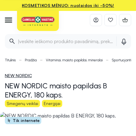
KOSMETIKOS MĖNUO: nuolaidos iki -50%!
Įveskite ieškomo produkto pavadinimą, prekės ženklą ir 
Titulinis
Pradžia
Vitaminai, maisto papildai, mineralai
Sportuojantie
NEW NORDIC
NEW NORDIC maisto papildas B
ENERGY, 180 kaps.
Smegenų veiklai
Energijai
Tik internete