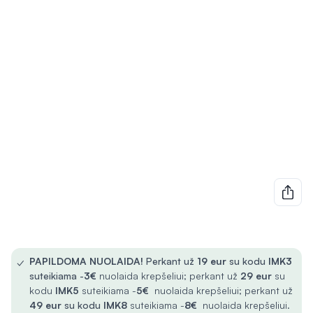
✓
PAPILDOMA NUOLAIDA!
Perkant už
19 eur
su kodu
IMK3
suteikiama -
3€
nuolaida krepšeliui; perkant už
29 eur
su
kodu
IMK5
suteikiama -
5€
nuolaida krepšeliui; perkant už
49 eur
su kodu
IMK8
suteikiama -
8€
nuolaida krepšeliui.