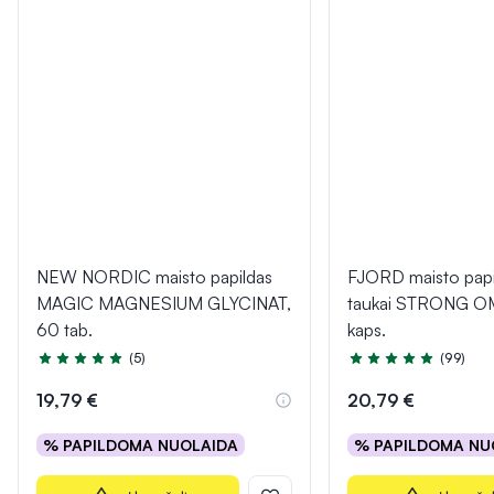
NEW NORDIC maisto papildas
FJORD maisto papi
MAGIC MAGNESIUM GLYCINAT,
taukai STRONG O
60 tab.
kaps.
(5)
(99)
Įvertinimas 5.0 iš 5
Įvertinimas 4.9 iš 5
19,79 €
20,79 €
% PAPILDOMA NUOLAIDA
% PAPILDOMA NU