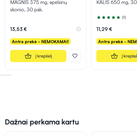
MAGNIS 375 mg, apelsinų
KALIS 650 mg, 30
skonio, 30 pak.
(1)
Įvertinimas 5.0 iš 5
13,53 €
11,29 €
Antra prekė - NEMOKAMAI!
Antra prekė - NE
Į krepšelį
Į krepšel
Dažnai perkama kartu