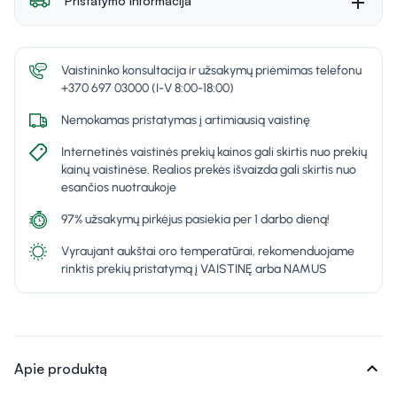
Pristatymo informacija
Vaistininko konsultacija ir užsakymų priėmimas telefonu
+370 697 03000 (I-V 8:00-18:00)
Nemokamas pristatymas į artimiausią vaistinę
Internetinės vaistinės prekių kainos gali skirtis nuo prekių
kainų vaistinėse. Realios prekės išvaizda gali skirtis nuo
esančios nuotraukoje
97% užsakymų pirkėjus pasiekia per 1 darbo dieną!
Vyraujant aukštai oro temperatūrai, rekomenduojame
rinktis prekių pristatymą į VAISTINĘ arba NAMUS
expand_more
Apie produktą