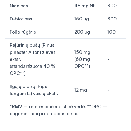
Niacinas
48 mg NE
300
D-biotinas
150 μg
300
Folio rūgštis
200 μg
100
Pajūrinių pušų (
Pinus
pinaster
Aiton) žievės
150 mg
ektsr.
(60 mg
-
(standartizuota 40 %
OPC**)
OPC**)
Ilgųjų pipirų (
Piper
12 mg
-
longum
L.) vaisių ekstr.
*RMV
– referencinė maistinė vertė. **OPC –
oligomeriniai proantocianidinai.