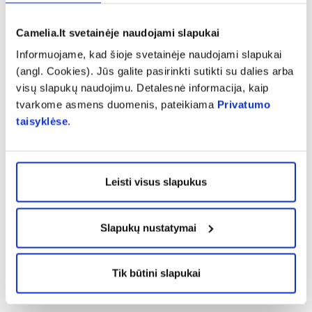
LT:
UAB New Nordic, pardavimai@newnordic.lt, tel.: +370
37 22 20 23.
Camelia.lt svetainėje naudojami slapukai
Informuojame, kad šioje svetainėje naudojami slapukai
(angl. Cookies). Jūs galite pasirinkti sutikti su dalies arba
Pranešti apie klaidą prekės aprašyme
visų slapukų naudojimu. Detalesnė informacija, kaip
tvarkome asmens duomenis, pateikiama
Privatumo
taisyklėse
.
expand_more
Charakteristika
Leisti visus slapukus
expand_more
Sudedamosios dalys
Slapukų nustatymai
expand_more
Vartojimas
Tik būtini slapukai
expand_more
Atsiliepimai