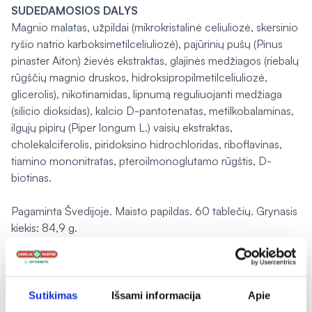
SUDEDAMOSIOS DALYS
Magnio malatas, užpildai (mikrokristalinė celiuliozė, skersinio
ryšio natrio karboksimetilceliuliozė), pajūrinių pušų (
Pinus
pinaster
Aiton) žievės ekstraktas, glajinės medžiagos (riebalų
rūgščių magnio druskos, hidroksipropilmetilceliuliozė,
glicerolis), nikotinamidas, lipnumą reguliuojanti medžiaga
(silicio dioksidas), kalcio D-pantotenatas, metilkobalaminas,
ilgųjų pipirų (
Piper longum
L.) vaisių ekstraktas,
cholekalciferolis, piridoksino hidrochloridas, riboflavinas,
tiamino mononitratas, pteroilmonoglutamo rūgštis, D-
biotinas.
Pagaminta Švedijoje. Maisto papildas. 60 tablečių. Grynasis
kiekis: 84,9 g.
GAMINTOJAS
New Nordic Healthbrands AB, Postfack 37, Hyllie Boulevard
34, S-215 32 Malmö, Švedija.
Sutikimas
Išsami informacija
Apie