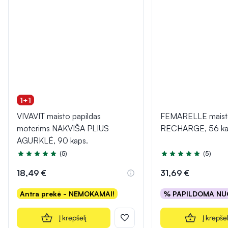
1+1
VIVAVIT maisto papildas
FEMARELLE maisto
moterims NAKVIŠA PLIUS
RECHARGE, 56 ka
AGURKLĖ, 90 kaps.
(5)
(5)
Įvertinimas 5.0 iš 5
Įvertinimas 5.0 iš 5
18,49 €
31,69 €
Antra prekė - NEMOKAMAI!
% PAPILDOMA NU
Į krepšelį
Į krepšel