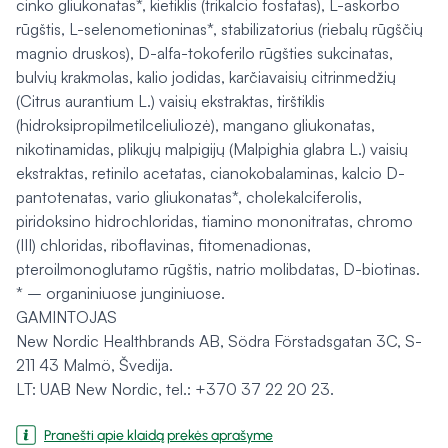
cinko gliukonatas*, kietiklis (trikalcio fosfatas), L-askorbo
rūgštis, L-selenometioninas*, stabilizatorius (riebalų rūgščių
magnio druskos), D-alfa-tokoferilo rūgšties sukcinatas,
bulvių krakmolas, kalio jodidas, karčiavaisių citrinmedžių
(Citrus aurantium L.) vaisių ekstraktas, tirštiklis
(hidroksipropilmetilceliuliozė), mangano gliukonatas,
nikotinamidas, plikųjų malpigijų (Malpighia glabra L.) vaisių
ekstraktas, retinilo acetatas, cianokobalaminas, kalcio D-
pantotenatas, vario gliukonatas*, cholekalciferolis,
piridoksino hidrochloridas, tiamino mononitratas, chromo
(III) chloridas, riboflavinas, fitomenadionas,
pteroilmonoglutamo rūgštis, natrio molibdatas, D-biotinas.
* – organiniuose junginiuose.
GAMINTOJAS
New Nordic Healthbrands AB, Södra Förstadsgatan 3C, S-
211 43 Malmö, Švedija.
LT: UAB New Nordic, tel.: +370 37 22 20 23.
Pranešti apie klaidą prekės aprašyme