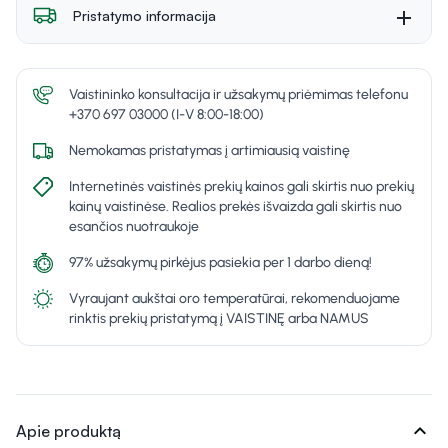
Pristatymo informacija
Vaistininko konsultacija ir užsakymų priėmimas telefonu
+370 697 03000 (I-V 8:00-18:00)
Nemokamas pristatymas į artimiausią vaistinę
Internetinės vaistinės prekių kainos gali skirtis nuo prekių
kainų vaistinėse. Realios prekės išvaizda gali skirtis nuo
esančios nuotraukoje
97% užsakymų pirkėjus pasiekia per 1 darbo dieną!
Vyraujant aukštai oro temperatūrai, rekomenduojame
rinktis prekių pristatymą į VAISTINĘ arba NAMUS
expand_more
Apie produktą