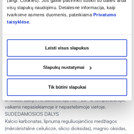
(angl. Cookies). Jūs galite pasirinkti sutikti su dalies arba
200
visų slapukų naudojimu. Detalesnė informacija, kaip
Vitaminas D
10 µg
3
%
tvarkome asmens duomenis, pateikiama
Privatumo
taisyklėse
.
360
Vitaminas B
9 µg
12
%
Leisti visus slapukus
*RMV– referencinė maistinė vertė.
Grynasis kiekis: 122 g
Neviršyti rekomenduojamos paros dozės. Maisto papildo
Slapukų nustatymai
nevartoti kaip maisto pakaitalo. Svarbu įvairi, subalansuota
mityba ir sveikas gyvenimo būdas. Nėščiosioms ir
žindyvėms prieš vartojimą rekomenduojama pasitarti su
Tik būtini slapukai
gydytoju ar vaistininku. Netinka vartoti vaikams iki 11 metų
o
amžiaus. Laikyti ne aukštesnėje nei +25
C temperatūroje,
vaikams nepasiekiamoje ir nepastebimoje vietoje.
SUDEDAMOSIOS DALYS
Kalcio karbonatas, lipnumą reguliuojančios medžiagos
(mikrokristalinė celiuliozė, silicio dioksidas), magnio oksidas,