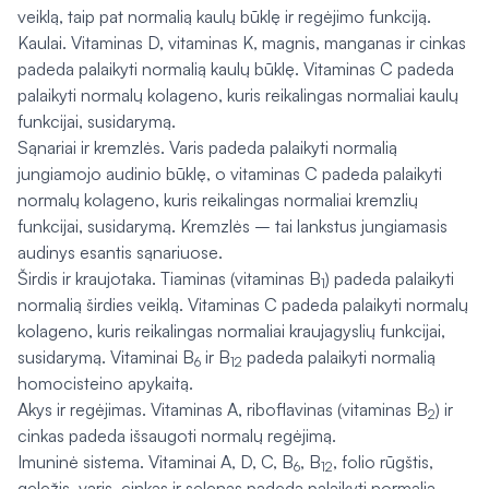
veiklą, taip pat normalią kaulų būklę ir regėjimo funkciją.
Kaulai. Vitaminas D, vitaminas K, magnis, manganas ir cinkas
padeda palaikyti normalią kaulų būklę. Vitaminas C padeda
palaikyti normalų kolageno, kuris reikalingas normaliai kaulų
funkcijai, susidarymą.
Sąnariai ir kremzlės. Varis padeda palaikyti normalią
jungiamojo audinio būklę, o vitaminas C padeda palaikyti
normalų kolageno, kuris reikalingas normaliai kremzlių
funkcijai, susidarymą. Kremzlės – tai lankstus jungiamasis
audinys esantis sąnariuose.
Širdis ir kraujotaka. Tiaminas (vitaminas B
) padeda palaikyti
1
normalią širdies veiklą. Vitaminas C padeda palaikyti normalų
kolageno, kuris reikalingas normaliai kraujagyslių funkcijai,
susidarymą. Vitaminai B
ir B
padeda palaikyti normalią
6
12
homocisteino apykaitą.
Akys ir regėjimas. Vitaminas A, riboflavinas (vitaminas B
) ir
2
cinkas padeda išsaugoti normalų regėjimą.
Imuninė sistema. Vitaminai A, D, C, B
, B
, folio rūgštis,
6
12
geležis, varis, cinkas ir selenas padeda palaikyti normalią