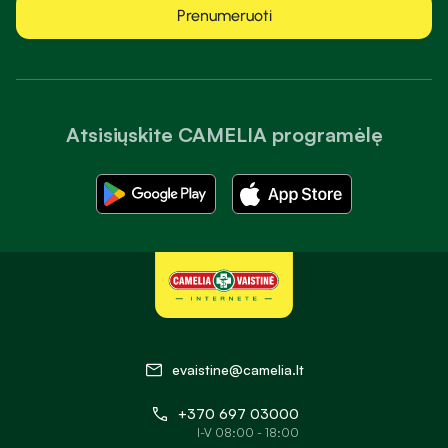
Prenumeruoti
Atsisiųskite CAMELIA programėlę
evaistine@camelia.lt
+370 697 03000
I-V 08:00 - 18:00