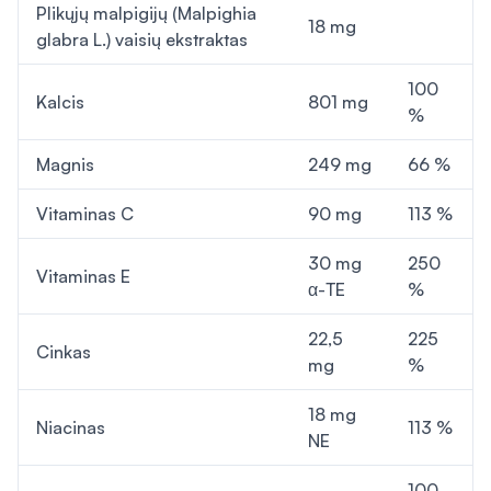
Plikųjų malpigijų (Malpighia
18 mg
glabra L.) vaisių ekstraktas
100
Kalcis
801 mg
%
Magnis
249 mg
66 %
Vitaminas C
90 mg
113 %
30 mg
250
Vitaminas E
α-TE
%
22,5
225
Cinkas
mg
%
18 mg
Niacinas
113 %
NE
100