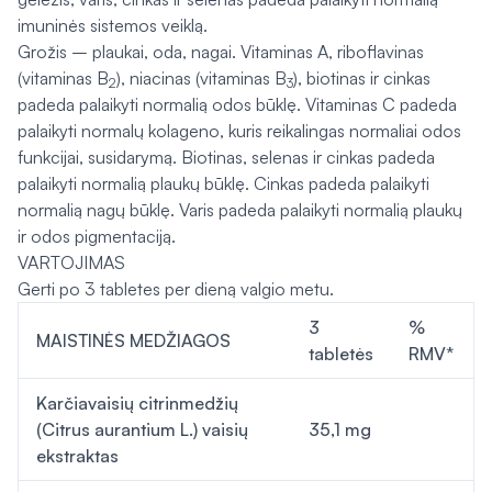
imuninės sistemos veiklą.
Grožis – plaukai, oda, nagai. Vitaminas A, riboflavinas
(vitaminas B
), niacinas (vitaminas B
), biotinas ir cinkas
2
3
padeda palaikyti normalią odos būklę. Vitaminas C padeda
palaikyti normalų kolageno, kuris reikalingas normaliai odos
funkcijai, susidarymą. Biotinas, selenas ir cinkas padeda
palaikyti normalią plaukų būklę. Cinkas padeda palaikyti
normalią nagų būklę. Varis padeda palaikyti normalią plaukų
ir odos pigmentaciją.
VARTOJIMAS
Gerti po 3 tabletes per dieną valgio metu.
3
%
MAISTINĖS MEDŽIAGOS
tabletės
RMV*
Karčiavaisių citrinmedžių
(Citrus aurantium L.) vaisių
35,1 mg
ekstraktas