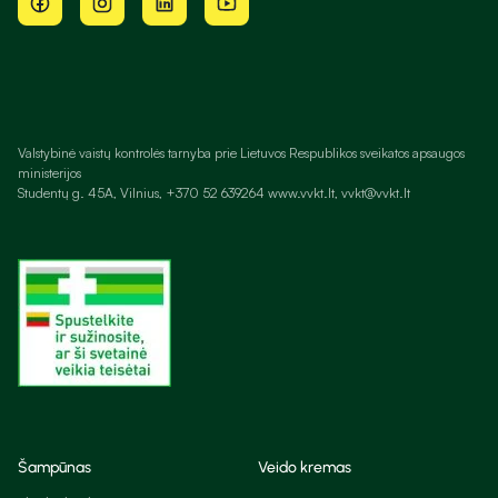
Valstybinė vaistų kontrolės tarnyba prie Lietuvos Respublikos sveikatos apsaugos
ministerijos
Studentų g. 45A, Vilnius, +370 52 639264 www.vvkt.lt, vvkt@vvkt.lt
Šampūnas
Veido kremas