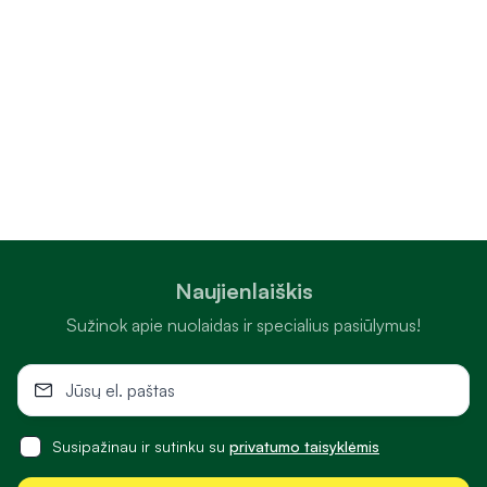
Naujienlaiškis
Sužinok apie nuolaidas ir specialius pasiūlymus!
Susipažinau ir sutinku su
privatumo taisyklėmis