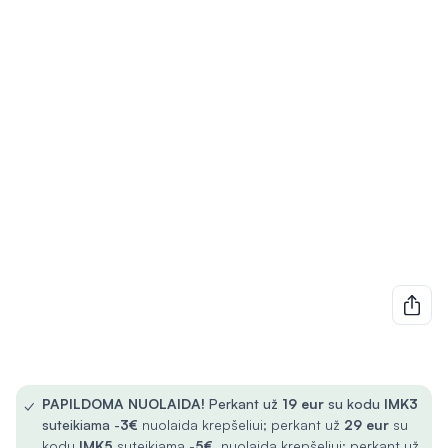
✓
PAPILDOMA NUOLAIDA!
Perkant už
19 eur
su kodu
IMK3
suteikiama -
3€
nuolaida krepšeliui; perkant už
29 eur
su
kodu
IMK5
suteikiama -
5€
nuolaida krepšeliui; perkant už