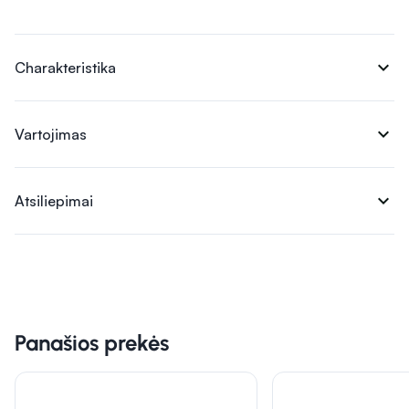
expand_more
Charakteristika
expand_more
Vartojimas
expand_more
Atsiliepimai
Panašios prekės