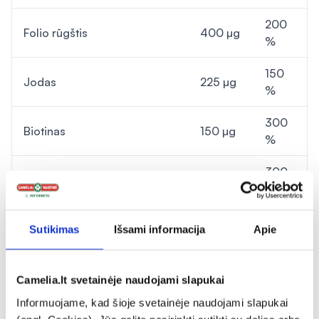
200
Folio rūgštis
400 µg
%
150
Jodas
225 µg
%
300
Biotinas
150 µg
%
300
Molibdenas
150 µg
%
229
Selenas
126 µg
Sutikimas
Išsami informacija
Apie
%
Vitaminas K
70 µg
93 %
1
Camelia.lt svetainėje naudojami slapukai
Chromas
25 µg
63 %
Informuojame, kad šioje svetainėje naudojami slapukai