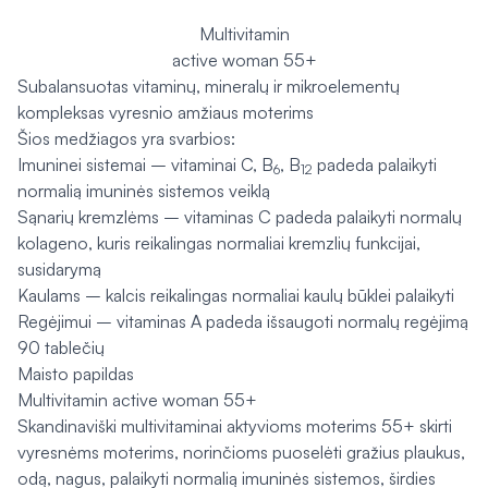
Multivitamin
active woman 55+
Subalansuotas vitaminų, mineralų ir mikroelementų
kompleksas vyresnio amžiaus moterims
Šios medžiagos yra svarbios:
Imuninei sistemai – vitaminai C, B
, B
padeda palaikyti
6
12
normalią imuninės sistemos veiklą
Sąnarių kremzlėms – vitaminas C padeda palaikyti normalų
kolageno, kuris reikalingas normaliai kremzlių funkcijai,
susidarymą
Kaulams – kalcis reikalingas normaliai kaulų būklei palaikyti
Regėjimui – vitaminas A padeda išsaugoti normalų regėjimą
90 tablečių
Maisto papildas
Multivitamin active woman 55+
Skandinaviški multivitaminai aktyvioms moterims 55+ skirti
vyresnėms moterims, norinčioms puoselėti gražius plaukus,
odą, nagus, palaikyti normalią imuninės sistemos, širdies