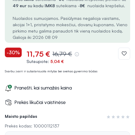
49 eur
su kodu
IMK8
suteikiama -
8€
nuolaida krepšeliui.
Nuolaidos sumuojamos. Pasiūlymas negalioja vaistams,
akcijai 1+1, pristatymo mokesčiui, dovanų kuponams. Vieno
pirkimo metu galima panaudoti tik vieną nuolaidos kodą.
Galioja iki 2026 08 09
-30%
11,75 €
16,79 €
Sutaupote:
5,04 €
Svarbu įvairi ir subalansuota mityba bei sveikas gyvenimo būdas
Pranešti, kai sumažės kaina
Prekės likučiai vaistinėse
Maisto papildas
Įvertinimas 0 i
Prekės kodas: 10000112137