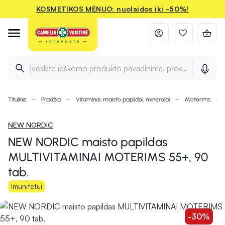
KOSMETIKOS MĖNUO: nuolaidos iki -50%!
Įveskite ieškomo produkto pavadinimą, prekės ženklą ir 
Titulinis
Pradžia
Vitaminai, maisto papildai, mineralai
Moterims
NEW NORDIC
NEW NORDIC maisto papildas
MULTIVITAMINAI MOTERIMS 55+, 90
tab.
Imunitetui
-30%