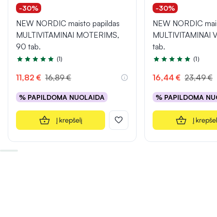
-30%
-30%
NEW NORDIC maisto papildas
NEW NORDIC maist
MULTIVITAMINAI MOTERIMS,
MULTIVITAMINAI 
90 tab.
tab.
(1)
(1)
Įvertinimas 5.0 iš 5
Įvertinimas 5.0 iš 5
11,82 €
16,89 €
16,44 €
23,49 €
% PAPILDOMA NUOLAIDA
% PAPILDOMA NU
Į krepšelį
Į krepšel