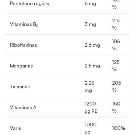
Pantoteno rūgštis
6 mg
%
214
Vitaminas B
3 mg
6
%
186
Riboflavinas
2,6 mg
%
125
Manganas
2,5 mg
%
2,25
205
Tiaminas
mg
%
1200
150
Vitaminas A
µg RE
%
1000
Varis
100%
µg