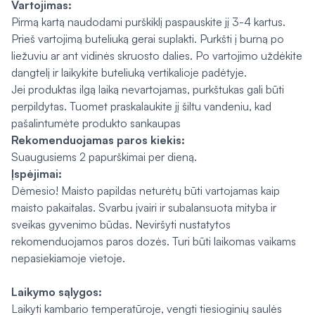
Vartojimas:
Pirmą kartą naudodami purškiklį paspauskite jį 3-4 kartus.
Prieš vartojimą buteliuką gerai suplakti. Purkšti į burną po
liežuviu ar ant vidinės skruosto dalies. Po vartojimo uždėkite
dangtelį ir laikykite buteliuką vertikalioje padėtyje.
Jei produktas ilgą laiką nevartojamas, purkštukas gali būti
perpildytas. Tuomet praskalaukite jį šiltu vandeniu, kad
pašalintumėte produkto sankaupas
Rekomenduojamas paros kiekis:
Suaugusiems 2 papurškimai per dieną.
Įspėjimai:
Dėmesio! Maisto papildas neturėtų būti vartojamas kaip
maisto pakaitalas. Svarbu įvairi ir subalansuota mityba ir
sveikas gyvenimo būdas. Neviršyti nustatytos
rekomenduojamos paros dozės. Turi būti laikomas vaikams
nepasiekiamoje vietoje.
Laikymo sąlygos:
Laikyti kambario temperatūroje, vengti tiesioginių saulės