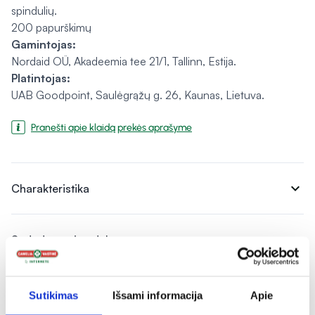
spindulių.
200 papurškimų
Gamintojas:
Nordaid OÜ, Akadeemia tee 21/1, Tallinn, Estija.
Platintojas:
UAB Goodpoint, Saulėgrąžų g. 26, Kaunas, Lietuva.
Pranešti apie klaidą prekės aprašyme
expand_more
Charakteristika
expand_more
Sudedamosios dalys
expand_more
Vartojimas
Sutikimas
Išsami informacija
Apie