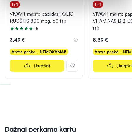
1+1
1+1
VIVAVIT maisto papildas FOLIO
VIVAVIT maisto pap
RŪGŠTIS 800 mcg, 60 tab.
VITAMINAS B12, 30
tab.
(1)
Įvertinimas 5.0 iš 5
3,49 €
8,39 €
Antra prekė - NEMOKAMAI!
Antra prekė - NE
Į krepšelį
Į krepšel
Dažnai perkama kartu