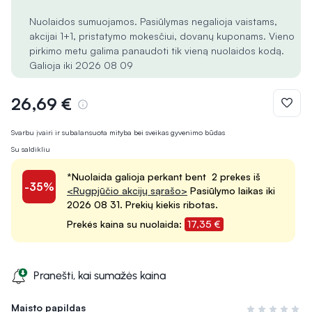
Nuolaidos sumuojamos. Pasiūlymas negalioja vaistams,
akcijai 1+1, pristatymo mokesčiui, dovanų kuponams. Vieno
pirkimo metu galima panaudoti tik vieną nuolaidos kodą.
Galioja iki 2026 08 09
26,69 €
Svarbu įvairi ir subalansuota mityba bei sveikas gyvenimo būdas
Su saldikliu
*Nuolaida galioja perkant bent 2 prekes iš
-35%
<Rugpjūčio akcijų sąrašo>
Pasiūlymo laikas iki
2026 08 31. Prekių kiekis ribotas.
Prekės kaina su nuolaida:
17,35 €
Pranešti, kai sumažės kaina
Maisto papildas