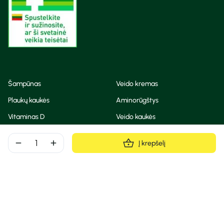
Šampūnas
Veido kremas
Plaukų kaukės
Aminorūgštys
Vitaminas D
Veido kaukės
Korėjietiška kosmetika
Eteriniai aliejai
remove
add
Į krepšelį
Dezodorantas
BB ir CC kremas
Visos teisės saugomos
Privatumo taisyklės
Slapukų politika
© Camelia 2026