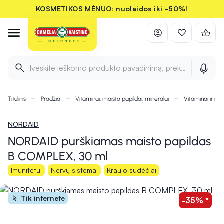
KOSMETIKOS MĖNUO: nuolaidos iki -50%!
Įveskite ieškomo produkto pavadinimą, prekės ženklą ir 
Titulinis
Pradžia
Vitaminai, maisto papildai, mineralai
Vitaminai ir min
NORDAID
NORDAID purškiamas maisto papildas
B COMPLEX, 30 ml
Imunitetui
Nervų sistemai
Kraujo sudėčiai
Tik internete
-35% *