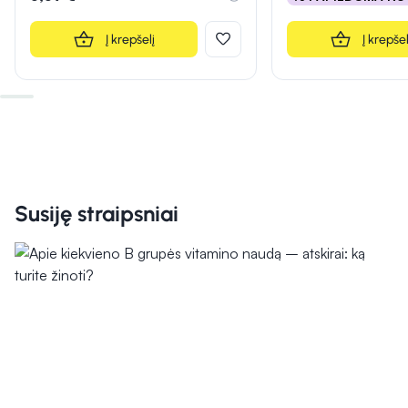
Į krepšelį
Į krepšel
Susiję straipsniai