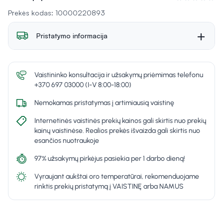
Įvertinimas 0 i
Prekės kodas: 10000220893
Pristatymo informacija
Vaistininko konsultacija ir užsakymų priėmimas telefonu
+370 697 03000 (I-V 8:00-18:00)
Nemokamas pristatymas į artimiausią vaistinę
Internetinės vaistinės prekių kainos gali skirtis nuo prekių
kainų vaistinėse. Realios prekės išvaizda gali skirtis nuo
esančios nuotraukoje
97% užsakymų pirkėjus pasiekia per 1 darbo dieną!
Vyraujant aukštai oro temperatūrai, rekomenduojame
rinktis prekių pristatymą į VAISTINĘ arba NAMUS