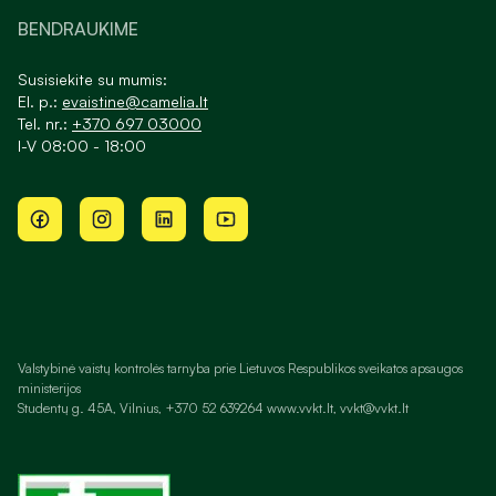
BENDRAUKIME
Susisiekite su mumis:
El. p.:
evaistine@camelia.lt
Tel. nr.:
+370 697 03000
I-V 08:00 - 18:00
Valstybinė vaistų kontrolės tarnyba prie Lietuvos Respublikos sveikatos apsaugos
ministerijos
Studentų g. 45A, Vilnius, +370 52 639264 www.vvkt.lt, vvkt@vvkt.lt