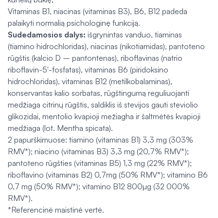
Vitaminas B1, niacinas (vitaminas B3), B6, B12 padeda
palaikyti normalią psichologinę funkciją.
Sudedamosios dalys:
išgrynintas vanduo, tiaminas
(tiamino hidrochloridas), niacinas (nikotiamidas), pantoteno
rūgštis (kalcio D – pantontenas), riboflavinas (natrio
riboflavin-5′-fosfatas), vitaminas B6 (piridoksino
hidrochloridas), vitaminas B12 (metilkobalaminas),
konservantas kalio sorbatas, rūgštingumą reguliuojanti
medžiaga citrinų rūgštis, saldiklis iš stevijos gauti steviolio
glikozidai, mentolio kvapioji mežiagha ir šaltmėtės kvapioji
medžiaga (lot. Mentha spicata).
2 papurškimuose: tiamino (vitaminas B1) 3,3 mg (303%
RMV*); niacino (vitaminas B3) 3,3 mg (20,7% RMV*);
pantoteno rūgšties (vitaminas B5) 1,3 mg (22% RMV*);
riboflavino (vitaminas B2) 0,7mg (50% RMV*); vitamino B6
0,7 mg (50% RMV*); vitamino B12 800µg (32 000%
RMV*).
*Referencinė maistinė vertė.