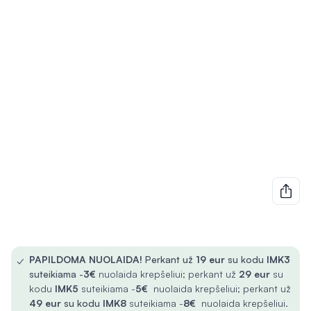
✓
PAPILDOMA NUOLAIDA!
Perkant už
19 eur
su kodu
IMK3
suteikiama -
3€
nuolaida krepšeliui; perkant už
29 eur
su
kodu
IMK5
suteikiama -
5€
nuolaida krepšeliui; perkant už
49 eur
su kodu
IMK8
suteikiama -
8€
nuolaida krepšeliui.