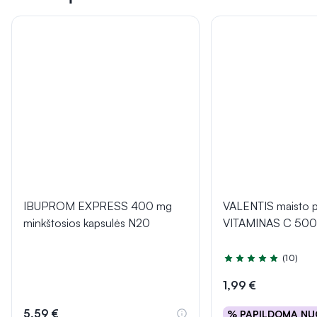
IBUPROM EXPRESS 400 mg
VALENTIS maisto p
minkštosios kapsulės N20
VITAMINAS C 500 
(10)
Įvertinimas 5.0 iš 5
1,99 €
5,59 €
% PAPILDOMA NU