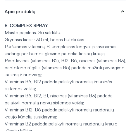
expand_more
Apie produktą
B-COMPLEX SPRAY
Maisto papildas. Su saldikliu.
Grynasis kiekis: 30 ml, beoris buteliukas.
Purškiamas vitaminų B-kompleksas lengvai įsisavinamas,
kadangi per burnos gleivinę patenka tiesiai į kraują.
Riboflavinas (vitaminas B2), B12, B6, niacinas (vitaminas B3),
pantoteno rūgštis (vitaminas B5) padeda mažinti pavargimo
jausmą ir nuovargį;
Vitaminas B6, B12 padeda palaikyti normalią imuninės
sistemos veiklą;
Vitaminas B6, B12, B1, niacinas (vitaminas B3) padeda
palaikyti normalią nervų sistemos veiklą;
Vitaminas B12, B6 padeda palaikyti normalų raudonųjų
kraujo kūnelių susidarymą;
Vitaminas B2 padeda palaikyti normalų raudonųjų kraujo
kūnelių būklę;