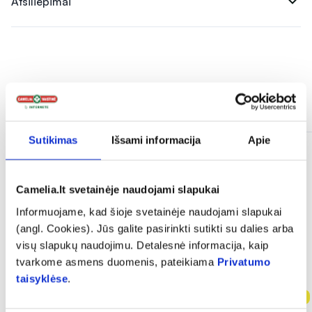
expand_more
Atsiliepimai
Panašios prekės
Sutikimas
Išsami informacija
Apie
Camelia.lt svetainėje naudojami slapukai
Informuojame, kad šioje svetainėje naudojami slapukai
(angl. Cookies). Jūs galite pasirinkti sutikti su dalies arba
visų slapukų naudojimu. Detalesnė informacija, kaip
tvarkome asmens duomenis, pateikiama
Privatumo
taisyklėse
.
-40%
-50%
Naujiena