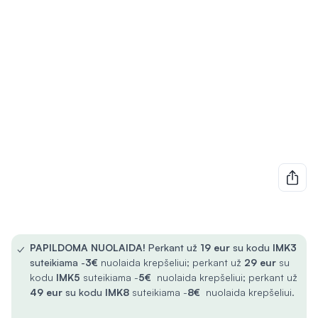
✓
PAPILDOMA NUOLAIDA!
Perkant už
19 eur
su kodu
IMK3
suteikiama -
3€
nuolaida krepšeliui; perkant už
29 eur
su
kodu
IMK5
suteikiama -
5€
nuolaida krepšeliui; perkant už
49 eur
su kodu
IMK8
suteikiama -
8€
nuolaida krepšeliui.