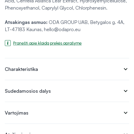
Acid, Centella Asiatica Leaf Extract, Hydroxyethylcellulose,
Phenoxyethanol, Caprylyl Glycol, Chlorphenesin.
Atsakingas asmuo:
ODA GROUP UAB, Betygalos g. 4A,
LT-47183 Kaunas, hello@odapro.eu
Pranešti apie klaidą prekės aprašyme
expand_more
Charakteristika
expand_more
Sudedamosios dalys
expand_more
Vartojimas