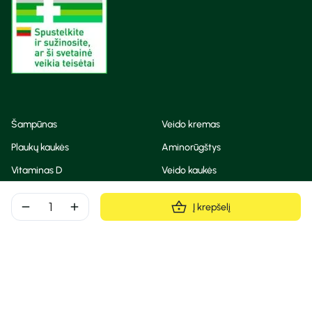
Šampūnas
Veido kremas
Plaukų kaukės
Aminorūgštys
Vitaminas D
Veido kaukės
Korėjietiška kosmetika
Eteriniai aliejai
remove
add
Į krepšelį
Dezodorantas
BB ir CC kremas
Visos teisės saugomos
Privatumo taisyklės
Slapukų politika
© Camelia 2026