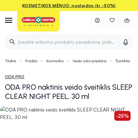
KOSMETIKOS MĖNUO: nuolaidos iki -50%!
Įveskite ieškomo produkto pavadinimą, prekės ženklą ir 
Titulinis
Pradžia
Kosmetika
Veido odos priežiūrai
Šveitikliai
ODA PRO
ODA PRO naktinis veido šveitiklis SLEEP
CLEAR NIGHT PEEL, 30 ml
-25%