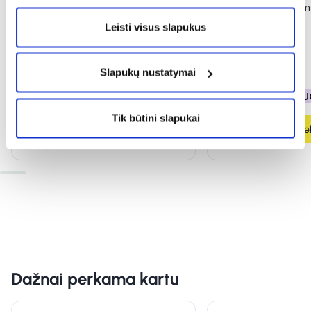
PFC veido prausiklis su vitaminu
DELIA lūpų balzam
C RADIANCE C+, 75 ml
4,8 g
Leisti visus slapukus
(1)
Įvertinimas 5.0 iš 5
8,94 €
14,90 €
1,49 €
2,99 €
Slapukų nustatymai
% PAPILDOMA NUOLAIDA
% PAPILDOMA NU
Tik būtini slapukai
Į krepšelį
Į krepšel
Dažnai perkama kartu