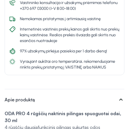
Vaistininko konsultacija ir užsakymų priėmimas telefonu
+370 697 03000 (I-V 8:00-18:00)
Nemokamas pristatymas į artimiausią vaistinę
Internetinės vaistinės prekių kainos gali skirtis nuo prekių
kainų vaistinėse. Realios prekės išvaizda gali skirtis nuo
esančios nuotraukoje
97% užsakymų pirkėjus pasiekia per 1 darbo dieną!
Vyraujant aukštai oro temperatūrai, rekomenduojame
rinktis prekių pristatymą į VAISTINĘ arba NAMUS
expand_more
Apie produktą
ODA PRO
4 rūgščių naktinis pilingas spuoguotai odai,
30 ml
4 rūgščių daugiafunkcinis pilingas sukurtas odos