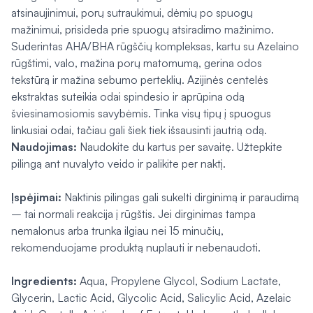
atsinaujinimui, porų sutraukimui, dėmių po spuogų
mažinimui, prisideda prie spuogų atsiradimo mažinimo.
Suderintas AHA/BHA rūgščių kompleksas, kartu su Azelaino
rūgštimi, valo, mažina porų matomumą, gerina odos
tekstūrą ir mažina sebumo perteklių. Azijinės centelės
ekstraktas suteikia odai spindesio ir aprūpina odą
šviesinamosiomis savybėmis. Tinka visų tipų į spuogus
linkusiai odai, tačiau gali šiek tiek išsausinti jautrią odą.
Naudojimas:
Naudokite du kartus per savaitę. Užtepkite
pilingą ant nuvalyto veido ir palikite per naktį.
Įspėjimai:
Naktinis pilingas gali sukelti dirginimą ir paraudimą
– tai normali reakcija į rūgštis. Jei dirginimas tampa
nemalonus arba trunka ilgiau nei 15 minučių,
rekomenduojame produktą nuplauti ir nebenaudoti.
Ingredients:
Aqua, Propylene Glycol, Sodium Lactate,
Glycerin, Lactic Acid, Glycolic Acid, Salicylic Acid, Azelaic