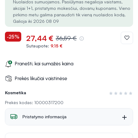
Nuolaidos sumuojamos. Pasiūlymas negalioja vaistams,
akcijai 1+1, pristatymo mokesčiui, dovanų kuponams. Vieno
pirkimo metu galima panaudoti tik vieną nuolaidos kodą.
Galioja iki 2026 08 09
-25%
27,44 €
36,59 €
Sutaupote:
9,15 €
Pranešti, kai sumažės kaina
Prekės likučiai vaistinėse
Kosmetika
Įvertinimas 0 i
Prekės kodas: 10000317200
Pristatymo informacija