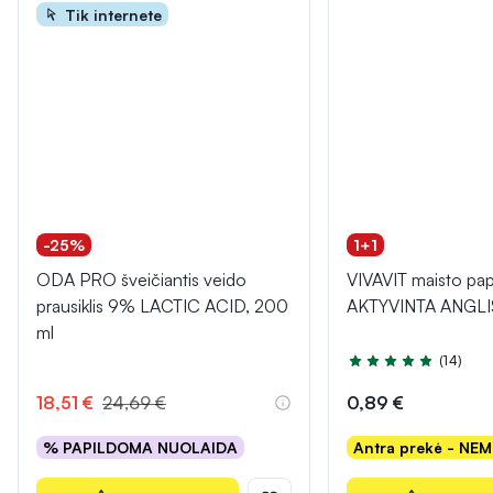
Tik internete
-25%
1+1
ODA PRO šveičiantis veido
VIVAVIT maisto pap
prausiklis 9% LACTIC ACID, 200
AKTYVINTA ANGLIS,
ml
(14)
Įvertinimas 5.0 iš 5
18,51 €
24,69 €
0,89 €
% PAPILDOMA NUOLAIDA
Antra prekė - NE