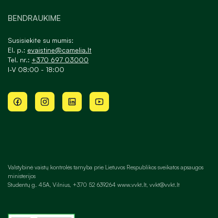
BENDRAUKIME
Susisiekite su mumis:
El. p.:
evaistine@camelia.lt
Tel. nr.:
+370 697 03000
I-V 08:00 - 18:00
Valstybinė vaistų kontrolės tarnyba prie Lietuvos Respublikos sveikatos apsaugos
ministerijos
Studentų g. 45A, Vilnius, +370 52 639264 www.vvkt.lt, vvkt@vvkt.lt