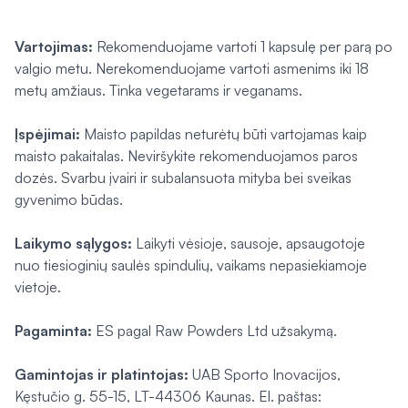
Vartojimas:
Rekomenduojame vartoti 1 kapsulę per parą po
valgio metu. Nerekomenduojame vartoti asmenims iki 18
metų amžiaus. Tinka vegetarams ir veganams.
Įspėjimai:
Maisto papildas neturėtų būti vartojamas kaip
maisto pakaitalas. Neviršykite rekomenduojamos paros
dozės. Svarbu įvairi ir subalansuota mityba bei sveikas
gyvenimo būdas.
Laikymo sąlygos:
Laikyti vėsioje, sausoje, apsaugotoje
nuo tiesioginių saulės spindulių, vaikams nepasiekiamoje
vietoje.
Pagaminta:
ES pagal Raw Powders Ltd užsakymą.
Gamintojas ir platintojas:
UAB Sporto Inovacijos,
Kęstučio g. 55-15, LT-44306 Kaunas. El. paštas: