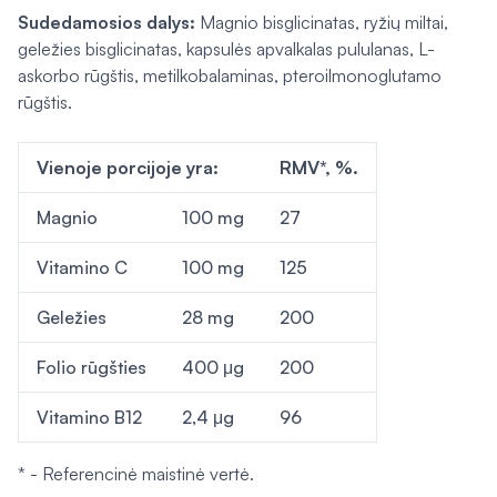
Sudedamosios dalys:
Magnio bisglicinatas, ryžių miltai,
geležies bisglicinatas, kapsulės apvalkalas pululanas, L-
askorbo rūgštis, metilkobalaminas, pteroilmonoglutamo
rūgštis.
Vienoje porcijoje yra:
RMV*, %.
Magnio
100 mg
27
Vitamino C
100 mg
125
Geležies
28 mg
200
Folio rūgšties
400 μg
200
Vitamino B12
2,4 μg
96
* - Referencinė maistinė vertė.