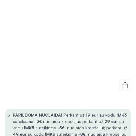
✓
PAPILDOMA NUOLAIDA!
Perkant už
19 eur
su kodu
IMK3
suteikiama -
3€
nuolaida krepšeliui; perkant už
29 eur
su
kodu
IMK5
suteikiama -
5€
nuolaida krepšeliui; perkant už
49 eur
su kodu
IMK8
suteikiama -
8€
nuolaida krepšeliui.