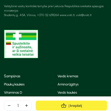
Valstybinė vaistų kontrolės tarnyba prie Lietuvos Respublikos sveikatos apsaugos
ministerijos
Studentų g. 45A, Vilnius, +370 52 639264 www.vvkt.lt, vvkt@vvkt.lt
Šampūnas
Veido kremas
Plaukų kaukės
Aminorūgštys
Vitaminas D
Veido kaukės
Korėjietiška kosmetika
Eteriniai aliejai
remove
add
Į krepšelį
Dezodorantas
BB ir CC kremas