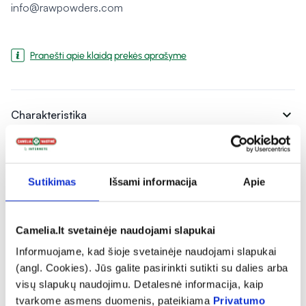
info@rawpowders.com
Pranešti apie klaidą prekės aprašyme
expand_more
Charakteristika
expand_more
Sudedamosios dalys
Sutikimas
Išsami informacija
Apie
expand_more
Vartojimas
Camelia.lt svetainėje naudojami slapukai
Informuojame, kad šioje svetainėje naudojami slapukai
expand_more
Atsiliepimai
(angl. Cookies). Jūs galite pasirinkti sutikti su dalies arba
visų slapukų naudojimu. Detalesnė informacija, kaip
tvarkome asmens duomenis, pateikiama
Privatumo