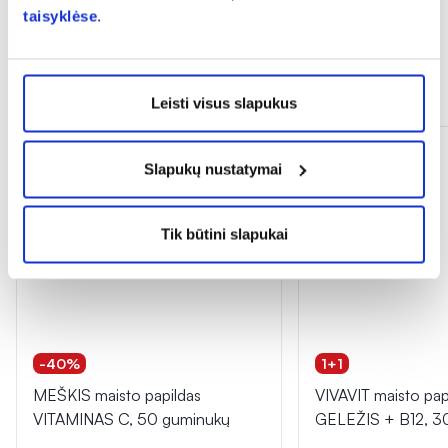
taisyklėse
.
Panašios prekės
Leisti visus slapukus
Slapukų nustatymai
Tik būtini slapukai
-40%
1+1
MEŠKIS maisto papildas
VIVAVIT maisto pap
VITAMINAS C, 50 guminukų
GELEŽIS + B12, 30