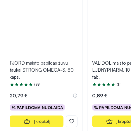
FJORD maisto papildas žuvų
VALIDOL maisto pa
taukai STRONG OMEGA-3, 80
LUBNYPHARM, 10 p
kaps.
tab.
(99)
(11)
Įvertinimas 4.9 iš 5
Įvertinimas 5.0 iš 5
20,79 €
0,89 €
% PAPILDOMA NUOLAIDA
% PAPILDOMA NU
Į krepšelį
Į krepšel