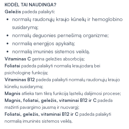
KODĖL TAI NAUDINGA?
Geležis
padeda palaikyti:
normalų raudonųjų kraujo kūnelių ir hemoglobino
susidarymą;
normalų deguonies pernešimą organizme;
normalią energijos apykaitą;
normalią imuninės sistemos veiklą.
Vitaminas C
gerina geležies absorbciją;
Foliatai
padeda palaikyti normalią kraujodarą bei
psichologinę funkciją;
Vitaminas B12
padeda palaikyti normalų raudonųjų kraujo
kūnelių susidarymą;
Magnis
atlieka tam tikrą funkciją ląstelių dalijimosi procese;
Magnis, foliatai, geležis, vitaminai B12 ir C
padeda
mažinti pavargimo jausmą ir nuovargį;
Foliatai, geležis, vitaminai B12 ir C
padeda palaikyti
normalią imuninės sistemos veiklą.