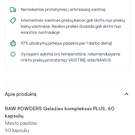
Nemokamas pristatymas į artimiausią vaistinę
Internetinės vaistinės prekių kainos gali skirtis nuo prekių
kainų vaistinėse. Realios prekės išvaizda gali skirtis nuo
esančios nuotraukoje
97% užsakymų pirkėjus pasiekia per 1 darbo dieną!
Vyraujant aukštai oro temperatūrai, rekomenduojame
rinktis prekių pristatymą į VAISTINĘ arba NAMUS
expand_more
Apie produktą
RAW POWDERS Geležies kompleksas PLUS, 60
kapsulių
Maisto papildas
60 kapsulių