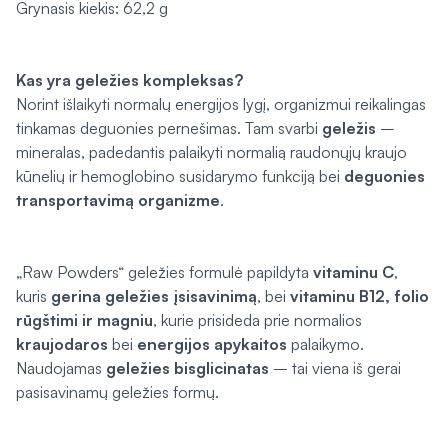
Grynasis kiekis: 62,2 g
Kas yra geležies kompleksas?
Norint išlaikyti normalų energijos lygį, organizmui reikalingas
tinkamas deguonies pernešimas. Tam svarbi
geležis
–
mineralas, padedantis palaikyti normalią raudonųjų kraujo
kūnelių ir hemoglobino susidarymo funkciją bei
deguonies
transportavimą organizme
.
„Raw Powders“ geležies formulė papildyta
vitaminu C
,
kuris
gerina geležies įsisavinimą
, bei
vitaminu B12, folio
rūgštimi ir magniu
, kurie prisideda prie normalios
kraujodaros
bei
energijos apykaitos
palaikymo.
Naudojamas
geležies bisglicinatas
– tai viena iš gerai
pasisavinamų geležies formų.