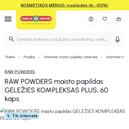
KOSMETIKOS MĖNUO: nuolaidos iki -50%!
Įveskite ieškomo produkto pavadinimą, prekės ženklą ir 
Titulinis
Pradžia
Vitaminai, maisto papildai, mineralai
Vitaminai ir min
RAW POWDERS
RAW POWDERS maisto papildas
GELEŽIES KOMPLEKSAS PLUS, 60
kaps.
Tik internete