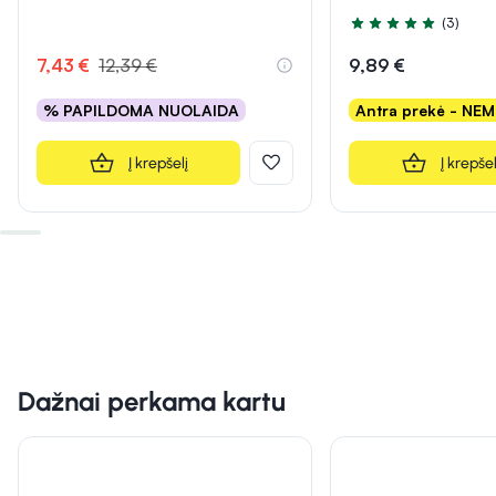
(3)
Įvertinimas 5.0 iš 5
7,43 €
12,39 €
9,89 €
% PAPILDOMA NUOLAIDA
Antra prekė - NE
Į krepšelį
Į krepšel
Dažnai perkama kartu