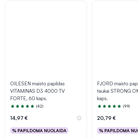
OILESEN maisto papildas
FJORD maisto papi
VITAMINAS D3 4000 TV
taukai STRONG O
FORTE, 60 kaps.
kaps.
(42)
(99)
Įvertinimas 5.0 iš 5
Įvertinimas 4.9 iš 5
14,97 €
20,79 €
% PAPILDOMA NUOLAIDA
% PAPILDOMA NU