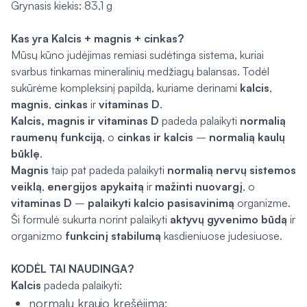
Grynasis kiekis: 83,1 g
Kas yra Kalcis + magnis + cinkas?
Mūsų kūno judėjimas remiasi sudėtinga sistema, kuriai
svarbus tinkamas mineralinių medžiagų balansas. Todėl
sukūrėme kompleksinį papildą, kuriame derinami
kalcis
,
magnis
,
cinkas
ir
vitaminas D
.
Kalcis, magnis ir vitaminas D
padeda palaikyti
normalią
raumenų funkciją
, o
cinkas ir kalcis
–
normalią kaulų
būklę
.
Magnis
taip pat padeda palaikyti
normalią nervų sistemos
veiklą
,
energijos apykaitą
ir
mažinti nuovargį
, o
vitaminas D
–
palaikyti kalcio pasisavinimą
organizme.
Ši formulė sukurta norint palaikyti
aktyvų gyvenimo būdą
ir
organizmo
funkcinį stabilumą
kasdieniuose judesiuose.
KODĖL TAI NAUDINGA?
Kalcis
padeda palaikyti:
normalų kraujo krešėjimą;