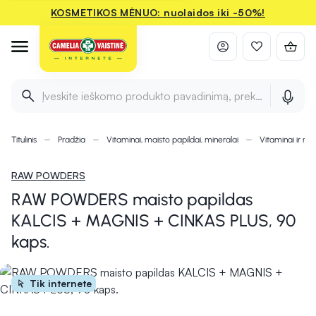
KOSMETIKOS MĖNUO: nuolaidos iki -50%!
Įveskite ieškomo produkto pavadinimą, prekės ženklą ir 
Titulinis
Pradžia
Vitaminai, maisto papildai, mineralai
Vitaminai ir min
RAW POWDERS
RAW POWDERS maisto papildas
KALCIS + MAGNIS + CINKAS PLUS, 90
kaps.
Tik internete