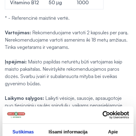
Vitamino B12
50 μg
1000
* - Referencinė maistinė vertė.
Vartojimas:
Rekomenduojame vartoti 2 kapsules per parą.
Nerekomenduojame vartoti asmenims iki 18 metų amžiaus.
Tinka vegetarams ir veganams.
Įspėjimai:
Maisto papildas neturėtų būti vartojamas kaip
maisto pakaitalas. Neviršykite rekomenduojamos paros
dozės. Svarbu įvairi ir subalansuota mityba bei sveikas
gyvenimo būdas.
Laikymo sąlygos:
Laikyti vėsioje, sausoje, apsaugotoje
nuo tiesioginių saulės spindulių, vaikams nepasiekiamoje
vietoje.
Pagaminta:
ES pagal Raw Powders Ltd užsakymą.
Sutikimas
Išsami informacija
Apie