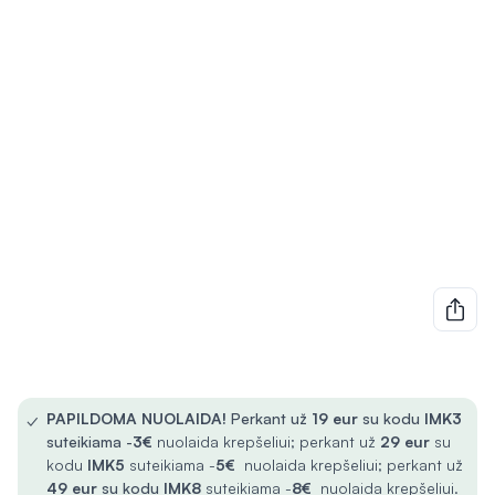
✓
PAPILDOMA NUOLAIDA!
Perkant už
19 eur
su kodu
IMK3
suteikiama -
3€
nuolaida krepšeliui; perkant už
29 eur
su
kodu
IMK5
suteikiama -
5€
nuolaida krepšeliui; perkant už
49 eur
su kodu
IMK8
suteikiama -
8€
nuolaida krepšeliui.