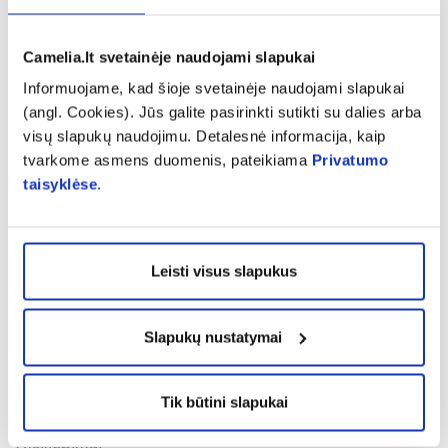
Gamintojas ir platintojas:
UAB Sporto Inovacijos,
Kęstučio g. 55-15, LT-44306 Kaunas. El. paštas:
Camelia.lt svetainėje naudojami slapukai
info@rawpowders.com
Informuojame, kad šioje svetainėje naudojami slapukai
(angl. Cookies). Jūs galite pasirinkti sutikti su dalies arba
visų slapukų naudojimu. Detalesnė informacija, kaip
Pranešti apie klaidą prekės aprašyme
tvarkome asmens duomenis, pateikiama
Privatumo
taisyklėse
.
expand_more
Charakteristika
Leisti visus slapukus
expand_more
Sudedamosios dalys
Slapukų nustatymai
expand_more
Vartojimas
Tik būtini slapukai
expand_more
Atsiliepimai