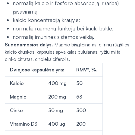
normalią kalcio ir fosforo absorbciją ir (arba)
įsisavinimą;
kalcio koncentraciją kraujyje;
normalią raumenų funkciją bei kaulų būklę;
normalią imuninės sistemos veiklą.
Sudedamosios dalys.
Magnio bisglicinatas, citrinų rūgšties
kalcio druskos, kapsulės apvalkalas pululanas, ryžių miltai,
cinko citratas, cholekalciferolis.
Dviejose kapsulėse yra:
RMV*, %.
Kalcio
400 mg
50
Magnio
200 mg
53
Cinko
30 mg
300
Vitamino D3
400 μg
200