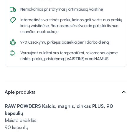
Nemokamas pristatymas į artimiausią vaistinę
Internetinės vaistinės prekių kainos gali skirtis nuo prekių
kainų vaistinėse. Realios prekės išvaizda gali skirtis nuo
esančios nuotraukoje
97% užsakymų pirkėjus pasiekia per 1 darbo dieną!
Vyraujant aukštai oro temperatūrai, rekomenduojame
rinktis prekių pristatymą į VAISTINĘ arba NAMUS
expand_more
Apie produktą
RAW POWDERS Kalcis, magnis, cinkas PLUS, 90
kapsulių
Maisto papildas
90 kapsulių