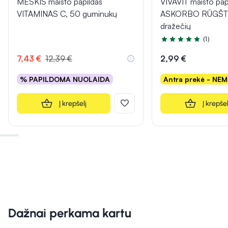
MEŠKIS maisto papildas
VIVAVIT maisto pap
VITAMINAS C, 50 guminukų
ASKORBO RŪGŠTI
dražečių
(1)
Įvertinimas 5.0 iš 5
7,43 €
12,39 €
2,99 €
% PAPILDOMA NUOLAIDA
Antra prekė - NE
Į krepšelį
Į krepšel
Dažnai perkama kartu