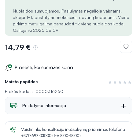
Nuolaidos sumuojamos. Pasiūlymas negalioja vaistams,
akcijai 1+1, pristatymo mokesčiui, dovanų kuponams. Vieno
pirkimo metu galima panaudoti tik vieną nuolaidos kodą.
Galioja iki 2026 08 09
14,79 €
Pranešti, kai sumažės kaina
Maisto papildas
Įvertinimas 0 i
Prekės kodas: 10000316260
Pristatymo informacija
Vaistininko konsultacija ir užsakymų priėmimas telefonu
+370 697 03000 (I-V 8:00-18:00)