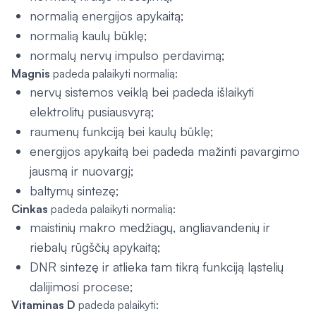
normalią energijos apykaitą;
normalią kaulų būklę;
normalų nervų impulso perdavimą;
Magnis
padeda palaikyti normalią:
nervų sistemos veiklą bei padeda išlaikyti
elektrolitų pusiausvyrą;
raumenų funkciją bei kaulų būklę;
energijos apykaitą bei padeda mažinti pavargimo
jausmą ir nuovargį;
baltymų sintezę;
Cinkas
padeda palaikyti normalią:
maistinių makro medžiagų, angliavandenių ir
riebalų rūgščių apykaitą;
DNR sintezę ir atlieka tam tikrą funkciją ląstelių
dalijimosi procese;
Vitaminas D
padeda palaikyti: