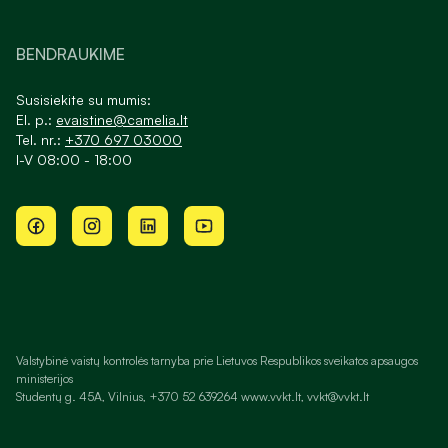
BENDRAUKIME
Susisiekite su mumis:
El. p.:
evaistine@camelia.lt
Tel. nr.:
+370 697 03000
I-V 08:00 - 18:00
Valstybinė vaistų kontrolės tarnyba prie Lietuvos Respublikos sveikatos apsaugos
ministerijos
Studentų g. 45A, Vilnius, +370 52 639264 www.vvkt.lt, vvkt@vvkt.lt