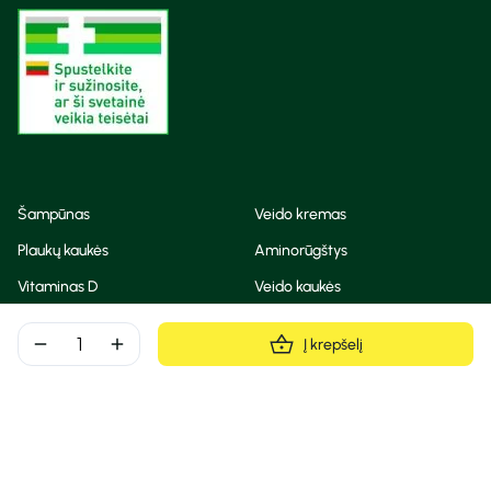
Šampūnas
Veido kremas
Plaukų kaukės
Aminorūgštys
Vitaminas D
Veido kaukės
Korėjietiška kosmetika
Eteriniai aliejai
remove
add
Į krepšelį
Dezodorantas
BB ir CC kremas
Visos teisės saugomos
Privatumo taisyklės
Slapukų politika
© Camelia 2026