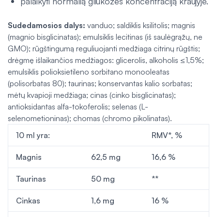
palaikyti normalią gliukozės koncentraciją kraujyje.
Sudedamosios dalys:
vanduo; saldiklis ksilitolis; magnis
(magnio bisglicinatas); emulsiklis lecitinas (iš saulėgrąžų, ne
GMO); rūgštingumą reguliuojanti medžiaga citrinų rūgštis;
drėgmę išlaikančios medžiagos: glicerolis, alkoholis ≤1,5%;
emulsiklis polioksietileno sorbitano monooleatas
(polisorbatas 80); taurinas; konservantas kalio sorbatas;
mėtų kvapioji medžiaga; cinas (cinko bisglicinatas);
antioksidantas alfa-tokoferolis; selenas (L-
selenometioninas); chomas (chromo pikolinatas).
10 ml yra:
RMV*, %
Magnis
62,5 mg
16,6 %
Taurinas
50 mg
**
Cinkas
1,6 mg
16 %