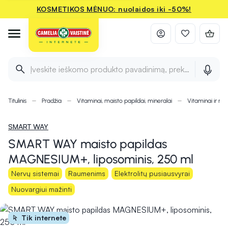
KOSMETIKOS MĖNUO: nuolaidos iki -50%!
Įveskite ieškomo produkto pavadinimą, prekės ženklą ir 
Titulinis
Pradžia
Vitaminai, maisto papildai, mineralai
Vitaminai ir min
SMART WAY
SMART WAY maisto papildas
MAGNESIUM+, liposominis, 250 ml
Nervų sistemai
Raumenims
Elektrolitų pusiausvyrai
Nuovargiui mažinti
Tik internete