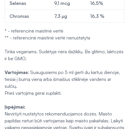
Selenas
9,1 mcg
16,5%
Chromas
7,3 µg
16,3 %
* - referencinė maistinė vertė
** - referencinė maistinė vertė nenustatyta
Tinka veganams. Sudėtyje nėra dažiklių. Be glitimo, laktozės
ir be GMO.
Vartojimas
: Suaugusiems po 5 ml gerti du kartus dienoje,
tiesiai į burną vieną arba išmaišius stiklinėje vandens ar
sulčių.
Prieš vartojimą gerai suplakti.
Įspėjimai:
Neviršyti nustatytos rekomenduojamos dozės. Maisto
papildas neturi būti vartojamas kaip maisto pakaitalas. Laikyti
vaikams nepasiekiamoje vietoje. Svarbu įvairi ir subalansuota