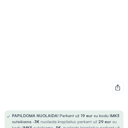
✓
PAPILDOMA NUOLAIDA!
Perkant už
19 eur
su kodu
IMK3
suteikiama -
3€
nuolaida krepšeliui; perkant už
29 eur
su
kodu
IMK5
suteikiama -
5€
nuolaida krepšeliui; perkant už