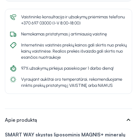
Vaistininko konsultacija ir užsakymų priėmimas telefonu
+370 697 03000 (I-V 8:00-18:00)
Nemokamas pristatymas į artimiausią vaistinę
Internetinės vaistinės prekių kainos gali skirtis nuo prekių
kainų vaistinėse. Realios prekės išvaizda gali skirtis nuo
esančios nuotraukoje
97% užsakymų pirkėjus pasiekia per 1 darbo dieną!
Vyraujant aukštai oro temperatūrai, rekomenduojame
rinktis prekių pristatymą į VAISTINĘ arba NAMUS
expand_more
Apie produktą
SMART WAY skystas liposominis MAGNIS+ mineralų