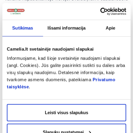
mityba ir sveikas gyvenimo būdas.
Laikymo sąlygos:
Pradarytą buteliuką laikyti šaldytuve ir suvartoti per 2
Sutikimas
Išsami informacija
Apie
mėnesius.
Pagaminta:
ES.
Camelia.lt svetainėje naudojami slapukai
Informuojame, kad šioje svetainėje naudojami slapukai
Gamintojas:
(angl. Cookies). Jūs galite pasirinkti sutikti su dalies arba
„
Biopills“ Ltd., Jungtinė Karalystė.
visų slapukų naudojimu. Detalesnė informacija, kaip
tvarkome asmens duomenis, pateikiama
Privatumo
Platintojas:
taisyklėse
.
UAB „Maistas sveikatai“, Danės g. 47, Klaipėda.
Pranešti apie klaidą prekės aprašyme
Leisti visus slapukus
expand_more
Charakteristika
Slapukų nustatymai