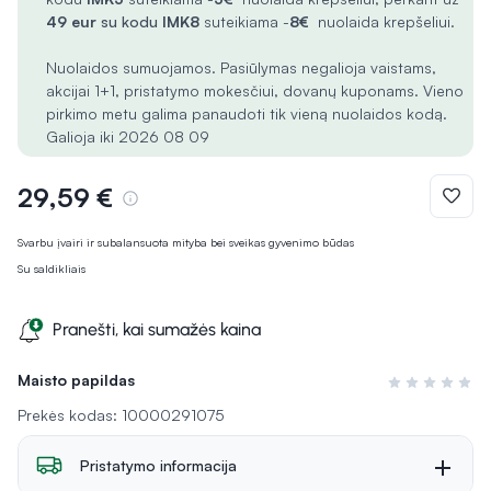
49 eur
su kodu
IMK8
suteikiama -
8€
nuolaida krepšeliui.
Nuolaidos sumuojamos. Pasiūlymas negalioja vaistams,
akcijai 1+1, pristatymo mokesčiui, dovanų kuponams. Vieno
pirkimo metu galima panaudoti tik vieną nuolaidos kodą.
Galioja iki 2026 08 09
29,59 €
Svarbu įvairi ir subalansuota mityba bei sveikas gyvenimo būdas
Su saldikliais
Pranešti, kai sumažės kaina
Maisto papildas
Įvertinimas 0 i
Prekės kodas: 10000291075
Pristatymo informacija