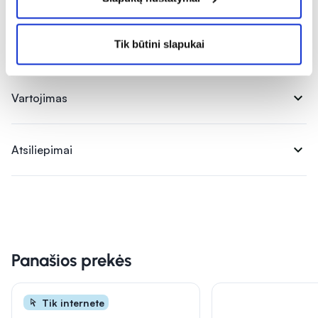
expand_more
Tik būtini slapukai
Sudedamosios dalys
expand_more
Vartojimas
expand_more
Atsiliepimai
Panašios prekės
Tik internete