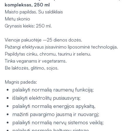
kompleksas, 250 ml
Maisto papildas. Su saldikliais
Mėtų skonio
Grynasis kiekis: 250 ml.
Vienoje pakuotėje –25 dienos dozės.
Pažangi efektyvaus įsisavinimo liposominė technologija.
Papildytas cinku, chromu, taurinu ir selenu.
Tinka veganams ir vegetarams.
Be laktozės, glitimo, sojos.
Magnis padeda:
palaikyti normalią raumenų funkciją;
išlaikyti elektrolitų pusiausvyrą;
palaikyti normalią energijos apykaitą,
mažinti pavargimo jausmą ir nuovargį;
palaikyti normalią nervų sistemos veiklą;
palaikyti normalią baltymų sintezę.