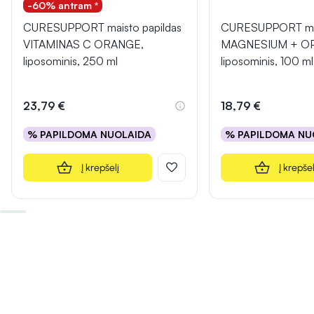
-60% antram *
CURESUPPORT maisto papildas
CURESUPPORT mai
VITAMINAS C ORANGE,
MAGNESIUM + OP
liposominis, 250 ml
liposominis, 100 ml
23,79 €
18,79 €
% PAPILDOMA NUOLAIDA
% PAPILDOMA NU
Į krepšelį
Į krepšel