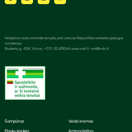
Valstybinė vaistų kontrolės tarnyba prie Lietuvos Respublikos sveikatos apsaugos
ministerijos
Studentų g. 45A, Vilnius, +370 52 639264 www.vvkt.lt, vvkt@vvkt.lt
Šampūnas
Veido kremas
Plaukų kaukės
Aminorūgštys