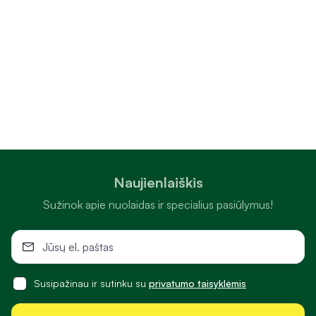
Naujienlaiškis
Sužinok apie nuolaidas ir specialius pasiūlymus!
Susipažinau ir sutinku su
privatumo taisyklėmis