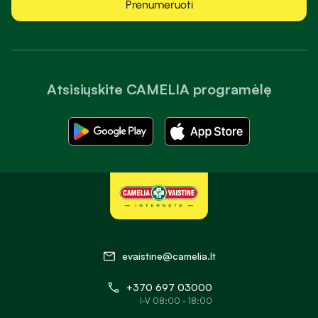
Prenumeruoti
Atsisiųskite CAMELIA programėlę
evaistine@camelia.lt
+370 697 03000
I-V 08:00 - 18:00