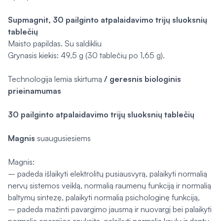
Supmagnit, 30 pailginto atpalaidavimo trijų sluoksnių
tablečių
Maisto papildas. Su saldikliu
Grynasis kiekis: 49,5 g (30 tablečių po 1,65 g).
Technologija lemia skirtumą
/
geresnis biologinis
prieinamumas
30 pailginto atpalaidavimo trijų sluoksnių tablečių
Magnis
suaugusiesiems
Magnis:
– padeda išlaikyti elektrolitų pusiausvyrą, palaikyti normalią
nervų sistemos veiklą, normalią raumenų funkciją ir normalią
baltymų sintezę, palaikyti normalią psichologinę funkciją,
– padeda mažinti pavargimo jausmą ir nuovargį bei palaikyti