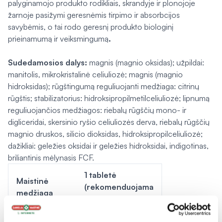
palyginamojo produkto rodikliais, skrandyje ir plonojoje
žarnoje pasižymi geresnėmis tirpimo ir absorbcijos
savybėmis, o tai rodo geresnį produkto biologinį
prieinamumą ir veiksmingumą
.
Sudedamosios dalys:
magnis (magnio oksidas); užpildai:
manitolis, mikrokristalinė celiuliozė; magnis (magnio
hidroksidas); rūgštingumą reguliuojanti medžiaga: citrinų
rūgštis; stabilizatorius: hidroksipropilmetilceliuliozė; lipnumą
reguliuojančios medžiagos: riebalų rūgščių mono- ir
digliceridai, skersinio ryšio celiuliozės derva, riebalų rūgščių
magnio druskos, silicio dioksidas, hidroksipropilceliuliozė;
dažikliai: geležies oksidai ir geležies hidroksidai, indigotinas,
briliantinis mėlynasis FCF.
1 tabletė
Maistinė
(rekomenduojama
medžiaga
paros dozė)
Magnis –