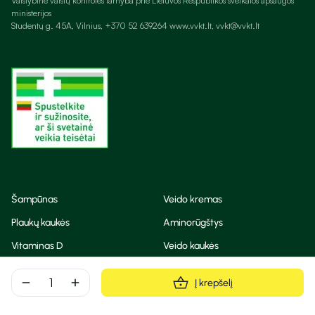
Valstybinė vaistų kontrolės tarnyba prie Lietuvos Respublikos sveikatos apsaugos
ministerijos
Studentų g. 45A, Vilnius, +370 52 639264 www.vvkt.lt, vvkt@vvkt.lt
Šampūnas
Veido kremas
Plaukų kaukės
Aminorūgštys
Vitaminas D
Veido kaukės
Korėjietiška kosmetika
Eteriniai aliejai
remove
add
Į krepšelį
Dezodorantas
BB ir CC kremas