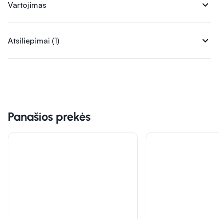
expand_more
Vartojimas
expand_more
Atsiliepimai (1)
Panašios prekės