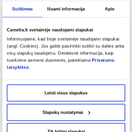
skrandyje
Sutikimas
Išsami informacija
Apie
tirpus
264 mg
sluoksnis
Magnesium
Camelia.lt svetainėje naudojami slapukai
Informuojame, kad šioje svetainėje naudojami slapukai
Magnis –
(angl. Cookies). Jūs galite pasirinkti sutikti su dalies arba
uždelsto
visų slapukų naudojimu. Detalesnė informacija, kaip
atpalaidavimo
100 mg
tvarkome asmens duomenis, pateikiama
Privatumo
sluoksnis
taisyklėse
.
Bendras
364 mg (97 %
magnio kiekis
RMV*)
Leisti visus slapukus
* RMV – referencinė maistinė vertė procentais
Slapukų nustatymai
Vartojimas:
1 tabletė per dieną, geriama ryte. Tabletes reikia
nuryti užgeriant stikline vandens.
Tik būtini slapukai