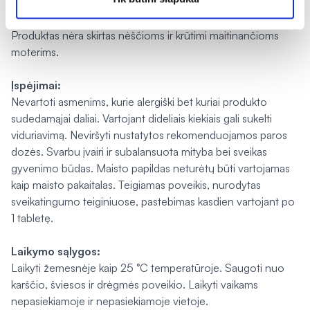
Vartojimo apribojimai:
Produktas nėra skirtas nėščioms ir krūtimi maitinančioms
moterims.
Įspėjimai:
Nevartoti asmenims, kurie alergiški bet kuriai produkto
sudedamąjai daliai. Vartojant dideliais kiekiais gali sukelti
viduriavimą. Neviršyti nustatytos rekomenduojamos paros
dozės. Svarbu įvairi ir subalansuota mityba bei sveikas
gyvenimo būdas. Maisto papildas neturėtų būti vartojamas
kaip maisto pakaitalas. Teigiamas poveikis, nurodytas
sveikatingumo teiginiuose, pastebimas kasdien vartojant po
1 tabletę.
Laikymo sąlygos:
Laikyti žemesnėje kaip 25 °C temperatūroje. Saugoti nuo
karščio, šviesos ir drėgmės poveikio. Laikyti vaikams
nepasiekiamoje ir nepasiekiamoje vietoje.