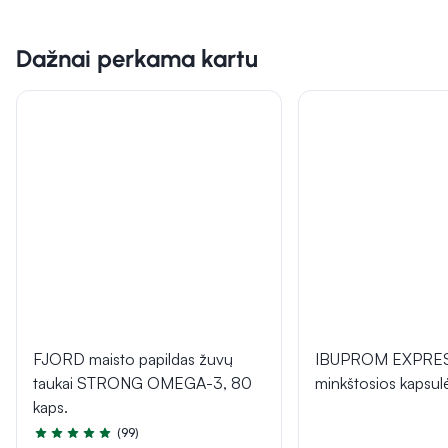
Dažnai perkama kartu
FJORD maisto papildas žuvų
IBUPROM EXPRE
taukai STRONG OMEGA-3, 80
minkštosios kapsu
kaps.
(99)
Įvertinimas 4.9 iš 5