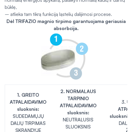
normalią energijos apykaitą, palaikyti normalią kaulų ir dantų
būklę,
– atlieka tam tikrą funkciją ląstelių dalijimosi procese.
Dėl TRIFAZIO magnio tirpimo garantuojama geriausia
absorbcija.
2. NORMALAUS
1. GREITO
TARPINIO
ATPALAIDAVIMO
3.
U
ATPALAIDAVIMO
sluoksnis:
ATPA
sluoksnis:
SUDEDAMŲJŲ
sluoksnis:
NEUTRALUSIS
DALIŲ TIRPIMAS
DALIŲ
SLUOKSNIS
SKRANDYJE
ŽA