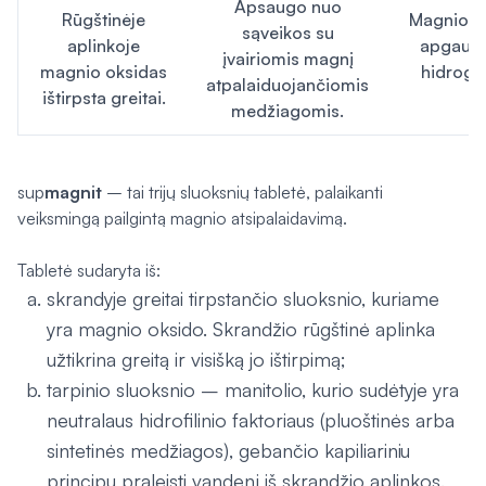
Apsaugo nuo
Rūgštinėje
Magnio hi
sąveikos su
aplinkoje
apgaubt
įvairiomis magnį
magnio oksidas
hidrogel
atpalaiduojančiomis
ištirpsta greitai.
medžiagomis.
sup
magnit
– tai trijų sluoksnių tabletė, palaikanti
veiksmingą pailgintą magnio atsipalaidavimą.
Tabletė sudaryta iš:
skrandyje greitai tirpstančio sluoksnio, kuriame
yra magnio oksido. Skrandžio rūgštinė aplinka
užtikrina greitą ir visišką jo ištirpimą;
tarpinio sluoksnio – manitolio, kurio sudėtyje yra
neutralaus hidrofilinio faktoriaus (pluoštinės arba
sintetinės medžiagos), gebančio kapiliariniu
principu praleisti vandenį iš skrandžio aplinkos.