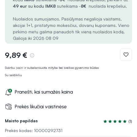
49 eur
su kodu
IMK8
suteikiama -
8€
nuolaida krepšeliui.
Nuolaidos sumuojamos. Pasiūlymas negalioja vaistams,
akcijai 1+1, pristatymo mokesčiui, dovanų kuponams. Vieno
pirkimo metu galima panaudoti tik vieną nuolaidos kodą.
Galioja iki 2026 08 09
9,89 €
Svarbu įvairi ir subalansuota mityba bei sveikas gyvenimo būdas
Su saldikliu
Pranešti, kai sumažės kaina
Prekės likučiai vaistinėse
Maisto papildas
(1)
Įvertinimas 5.0 i
Prekės kodas: 10000292731