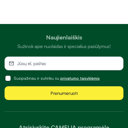
Naujienlaiškis
Sužinok apie nuolaidas ir specialius pasiūlymus!
Susipažinau ir sutinku su
privatumo taisyklėmis
Prenumeruoti
Atsisiųskite CAMELIA programėlę