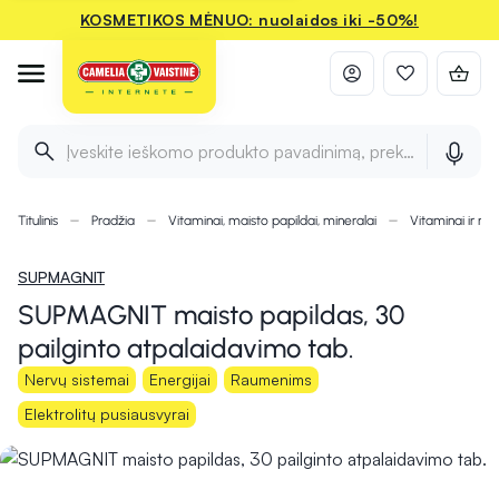
KOSMETIKOS MĖNUO: nuolaidos iki -50%!
Įveskite ieškomo produkto pavadinimą, prekės ženklą ir 
Titulinis
Pradžia
Vitaminai, maisto papildai, mineralai
Vitaminai ir min
SUPMAGNIT
SUPMAGNIT maisto papildas, 30
pailginto atpalaidavimo tab.
Nervų sistemai
Energijai
Raumenims
Elektrolitų pusiausvyrai