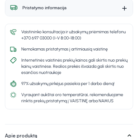
Pristatymo informacija
Vaistininko konsultacija ir užsakymų priėmimas telefonu
+370 697 03000 (I-V 8:00-18:00)
Nemokamas pristatymas į artimiausią vaistinę
Internetinės vaistinės prekių kainos gali skirtis nuo prekių
kainų vaistinėse. Realios prekės išvaizda gali skirtis nuo
esančios nuotraukoje
97% užsakymų pirkėjus pasiekia per 1 darbo dieną!
Vyraujant aukštai oro temperatūrai, rekomenduojame
rinktis prekių pristatymą į VAISTINĘ arba NAMUS
expand_more
Apie produktą