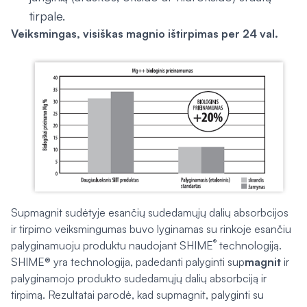
tirpale.
Veiksmingas, visiškas magnio ištirpimas per 24 val.
Supmagnit sudėtyje esančių sudedamųjų dalių absorbcijos
ir tirpimo veiksmingumas buvo lyginamas su rinkoje esančiu
®
palyginamuoju produktu naudojant SHIME
technologiją.
SHIME® yra technologija, padedanti palyginti sup
magnit
ir
palyginamojo produkto sudedamųjų dalių absorbciją ir
tirpimą. Rezultatai parodė, kad supmagnit, palyginti su