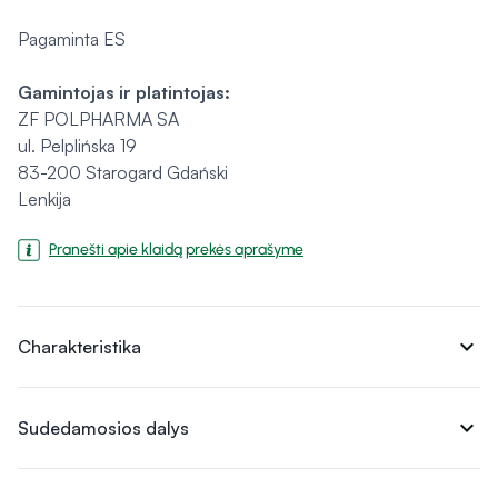
Pagaminta ES
Gamintojas ir platintojas:
ZF POLPHARMA SA
ul. Pelplińska 19
83-200 Starogard Gdański
Lenkija
Pranešti apie klaidą prekės aprašyme
expand_more
Charakteristika
expand_more
Sudedamosios dalys