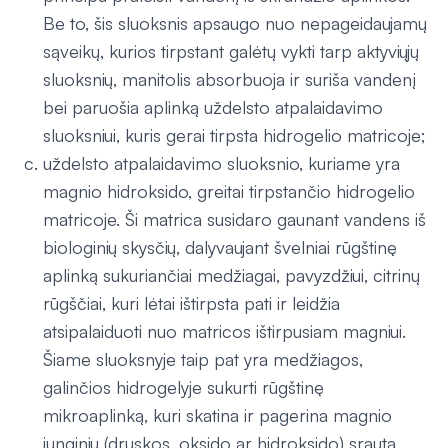
Be to, šis sluoksnis apsaugo nuo nepageidaujamų
sąveikų, kurios tirpstant galėtų vykti tarp aktyviųjų
sluoksnių, manitolis absorbuoja ir suriša vandenį
bei paruošia aplinką uždelsto atpalaidavimo
sluoksniui, kuris gerai tirpsta hidrogelio matricoje;
uždelsto atpalaidavimo sluoksnio, kuriame yra
magnio hidroksido, greitai tirpstančio hidrogelio
matricoje. Ši matrica susidaro gaunant vandens iš
biologinių skysčių, dalyvaujant švelniai rūgštinę
aplinką sukuriančiai medžiagai, pavyzdžiui, citrinų
rūgščiai, kuri lėtai ištirpsta pati ir leidžia
atsipalaiduoti nuo matricos ištirpusiam magniui.
Šiame sluoksnyje taip pat yra medžiagos,
galinčios hidrogelyje sukurti rūgštinę
mikroaplinką, kuri skatina ir pagerina magnio
junginių (druskos, oksido ar hidroksido) srautą