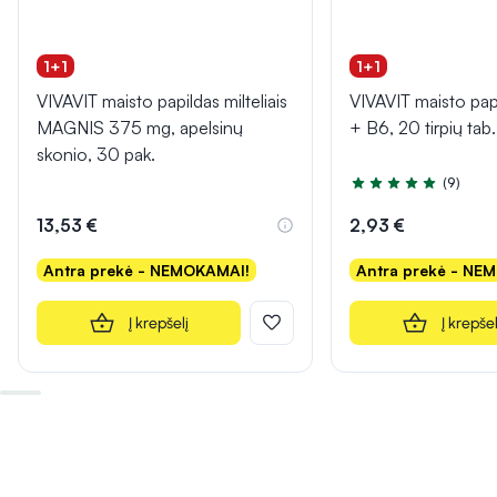
1+1
1+1
VIVAVIT maisto papildas milteliais
VIVAVIT maisto pa
MAGNIS 375 mg, apelsinų
+ B6, 20 tirpių tab.
skonio, 30 pak.
(9)
Įvertinimas 4.9 iš 5
13,53 €
2,93 €
Antra prekė - NEMOKAMAI!
Antra prekė - NE
Į krepšelį
Į krepšel