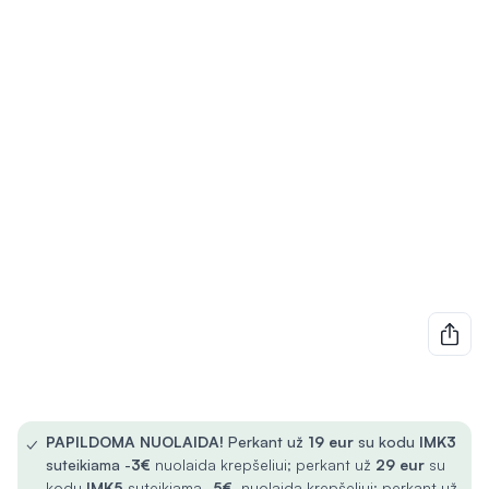
✓
PAPILDOMA NUOLAIDA!
Perkant už
19 eur
su kodu
IMK3
suteikiama -
3€
nuolaida krepšeliui; perkant už
29 eur
su
kodu
IMK5
suteikiama -
5€
nuolaida krepšeliui; perkant už