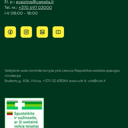
El. p.:
evaistine@camelia.lt
Tel. nr.:
+370 697 03000
I-V 08:00 - 18:00
Valstybinė vaistų kontrolės tarnyba prie Lietuvos Respublikos sveikatos apsaugos
ministerijos
Studentų g. 45A, Vilnius, +370 52 639264 www.vvkt.lt, vvkt@vvkt.lt