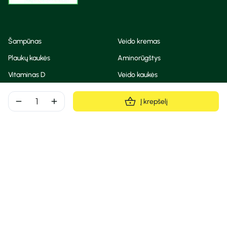
Šampūnas
Veido kremas
Plaukų kaukės
Aminorūgštys
Vitaminas D
Veido kaukės
Korėjietiška kosmetika
Eteriniai aliejai
remove
add
Į krepšelį
Dezodorantas
BB ir CC kremas
Visos teisės saugomos
Privatumo taisyklės
Slapukų politika
© Camelia 2026