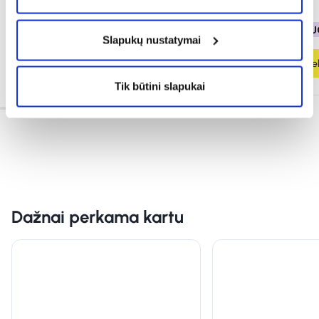
3,89 €
17,69 €
% PAPILDOMA NUOLAIDA
% PAPILDOMA NU
Slapukų nustatymai
Į krepšelį
Į krepšel
Tik būtini slapukai
Dažnai perkama kartu