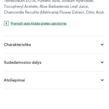
Tetrasodium EDTA, Fumaric Acid, Sodium Hydroxide,
Tocopheryl Acetate, Aloe Barbadensis Leaf Juice,
Chamomilla Recutita (Matricaria) Flower Extract, Citric Acid.
Pranešti apie klaidą prekės aprašyme
expand_more
Charakteristika
expand_more
Sudedamosios dalys
expand_more
Atsiliepimai