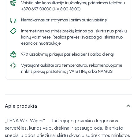
Vaistininko konsultacija ir užsakymų priėmimas telefonu
+370 697 03000 (I-V 8:00-18:00)
Nemokamas pristatymas į artimiausią vaistinę
Internetinės vaistinės prekių kainos gali skirtis nuo prekių
kainų vaistinėse. Realios prekės išvaizda gali skirtis nuo
esančios nuotraukoje
97% užsakymų pirkėjus pasiekia per 1 darbo dieną!
Vyraujant aukštai oro temperatūrai, rekomenduojame
rinktis prekių pristatymą į VAISTINĘ arba NAMUS
expand_more
Apie produktą
„TENA Wet Wipes“ – tai trejopo poveikio drėgnosios
servetėlės, kurios valo, drėkina ir apsaugo odą. Iš anksto
specialiu odos priežiūrai skirtu skysčiu sudrėkintos minkštos