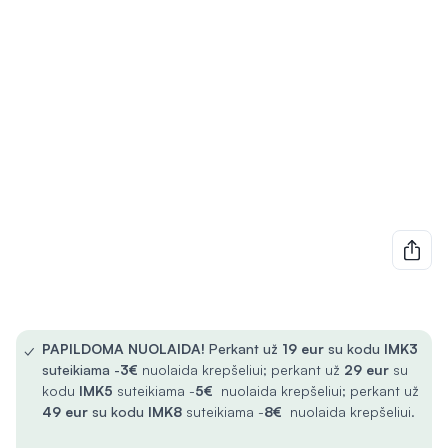
✓
PAPILDOMA NUOLAIDA!
Perkant už
19 eur
su kodu
IMK3
suteikiama -
3€
nuolaida krepšeliui; perkant už
29 eur
su
kodu
IMK5
suteikiama -
5€
nuolaida krepšeliui; perkant už
49 eur
su kodu
IMK8
suteikiama -
8€
nuolaida krepšeliui.