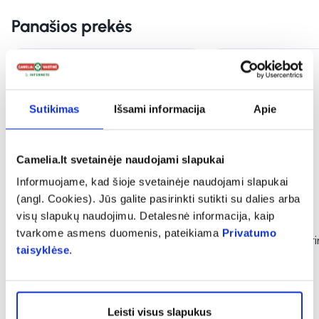
Panašios prekės
Sutikimas
Išsami informacija
Apie
Camelia.lt svetainėje naudojami slapukai
Informuojame, kad šioje svetainėje naudojami slapukai
(angl. Cookies). Jūs galite pasirinkti sutikti su dalies arba
visų slapukų naudojimu. Detalesnė informacija, kaip
tvarkome asmens duomenis, pateikiama
Privatumo
TENA valymo kremas WASH
TENA valymo pirš
taisyklėse
.
CREAM, 250 ml
GLOVES, 175 vnt.
(3)
Įvertinimas 5.0 iš 5
Leisti visus slapukus