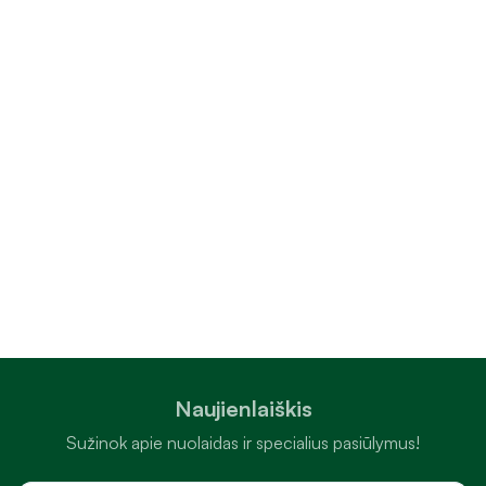
Naujienlaiškis
Sužinok apie nuolaidas ir specialius pasiūlymus!