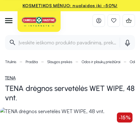
KOSMETIKOS MĖNUO: nuolaidos iki -50%!
Įveskite ieškomo produkto pavadinimą, prekės ženklą ir 
Titulinis
Pradžia
Slaugos prekės
Odos ir plaukų priežiūrai
Odos v
TENA
TENA drėgnos servetėlės WET WIPE, 48
vnt.
-15%