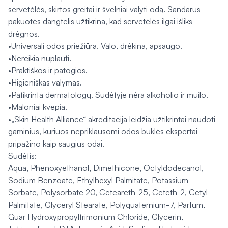
servetėlės, skirtos greitai ir švelniai valyti odą. Sandarus
pakuotės dangtelis užtikrina, kad servetėlės ilgai išliks
drėgnos.
•Universali odos priežiūra. Valo, drėkina, apsaugo.
•Nereikia nuplauti.
•Praktiškos ir patogios.
•Higieniškas valymas.
•Patikrinta dermatologų. Sudėtyje nėra alkoholio ir muilo.
•Maloniai kvepia.
•„Skin Health Alliance“ akreditacija leidžia užtikrintai naudoti
gaminius, kuriuos nepriklausomi odos būklės ekspertai
pripažino kaip saugius odai.
Sudėtis:
Aqua, Phenoxyethanol, Dimethicone, Octyldodecanol,
Sodium Benzoate, Ethylhexyl Palmitate, Potassium
Sorbate, Polysorbate 20, Ceteareth-25, Ceteth-2, Cetyl
Palmitate, Glyceryl Stearate, Polyquaternium-7, Parfum,
Guar Hydroxypropyltrimonium Chloride, Glycerin,