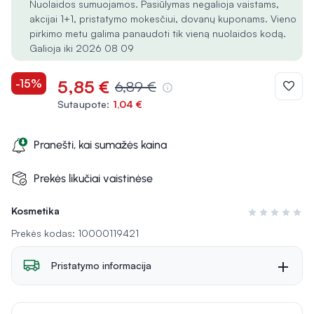
Nuolaidos sumuojamos. Pasiūlymas negalioja vaistams,
akcijai 1+1, pristatymo mokesčiui, dovanų kuponams. Vieno
pirkimo metu galima panaudoti tik vieną nuolaidos kodą.
Galioja iki 2026 08 09
-15%
5,85 €
6,89 €
Sutaupote:
1,04 €
Pranešti, kai sumažės kaina
Prekės likučiai vaistinėse
Kosmetika
Įvertinimas 0 i
Prekės kodas: 10000119421
Pristatymo informacija