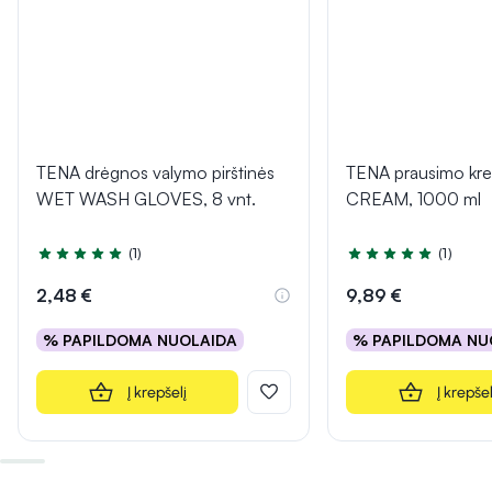
TENA drėgnos valymo pirštinės
TENA prausimo k
WET WASH GLOVES, 8 vnt.
CREAM, 1000 ml
(1)
(1)
Įvertinimas 5.0 iš 5
Įvertinimas 5.0 iš 5
2,48 €
9,89 €
% PAPILDOMA NUOLAIDA
% PAPILDOMA NU
Į krepšelį
Į krepšel