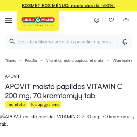
KOSMETIKOS MĖNUO: nuolaidos iki -50%!
Įveskite ieškomo produkto pavadinimą, prekės ženklą ir 
Titulinis
Pradžia
Vitaminai, maisto papildai, mineralai
Vitaminai ir min
APOVIT
APOVIT maisto papildas VITAMIN C
200 mg, 70 kramtomųjų tab.
Imunitetui
Kraujagyslėms