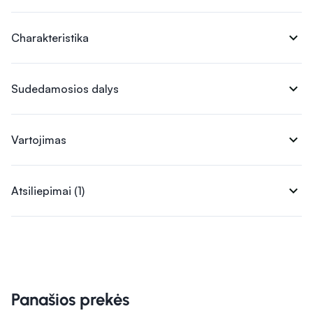
expand_more
Charakteristika
expand_more
Sudedamosios dalys
expand_more
Vartojimas
expand_more
Atsiliepimai (1)
Panašios prekės