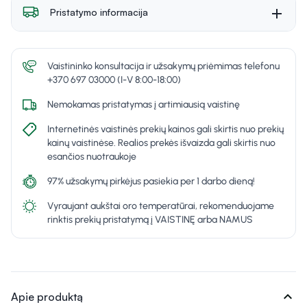
Pristatymo informacija
Vaistininko konsultacija ir užsakymų priėmimas telefonu
+370 697 03000 (I-V 8:00-18:00)
Nemokamas pristatymas į artimiausią vaistinę
Internetinės vaistinės prekių kainos gali skirtis nuo prekių
kainų vaistinėse. Realios prekės išvaizda gali skirtis nuo
esančios nuotraukoje
97% užsakymų pirkėjus pasiekia per 1 darbo dieną!
Vyraujant aukštai oro temperatūrai, rekomenduojame
rinktis prekių pristatymą į VAISTINĘ arba NAMUS
expand_more
Apie produktą