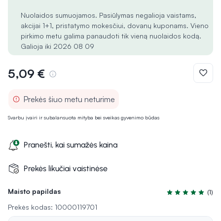
Nuolaidos sumuojamos. Pasiūlymas negalioja vaistams,
akcijai 1+1, pristatymo mokesčiui, dovanų kuponams. Vieno
pirkimo metu galima panaudoti tik vieną nuolaidos kodą.
Galioja iki 2026 08 09
5,09 €
Prekės šiuo metu neturime
Svarbu įvairi ir subalansuota mityba bei sveikas gyvenimo būdas
Pranešti, kai sumažės kaina
Prekės likučiai vaistinėse
Maisto papildas
(1)
Įvertinimas 5.0 i
Prekės kodas: 10000119701