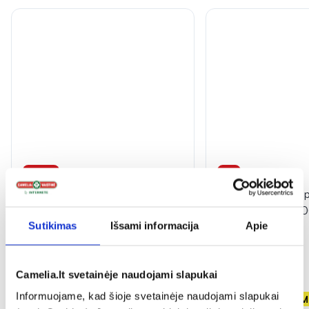
-40%
1+1
MEŠKIS maisto papildas
VIVAVIT maisto pap
VITAMINAS C, 50 guminukų
VITAMINAS D3 400
Sutikimas
Išsami informacija
Apie
7,43 €
12,39 €
3,12 €
Camelia.lt svetainėje naudojami slapukai
Informuojame, kad šioje svetainėje naudojami slapukai
% PAPILDOMA NUOLAIDA
Antra prekė - NE