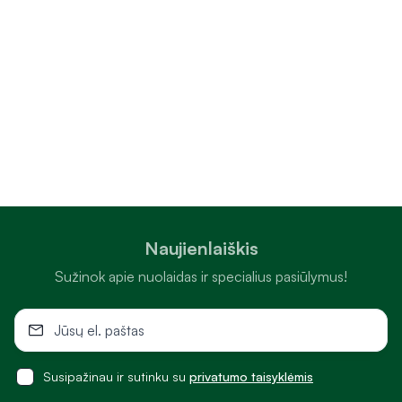
Naujienlaiškis
Sužinok apie nuolaidas ir specialius pasiūlymus!
Susipažinau ir sutinku su
privatumo taisyklėmis