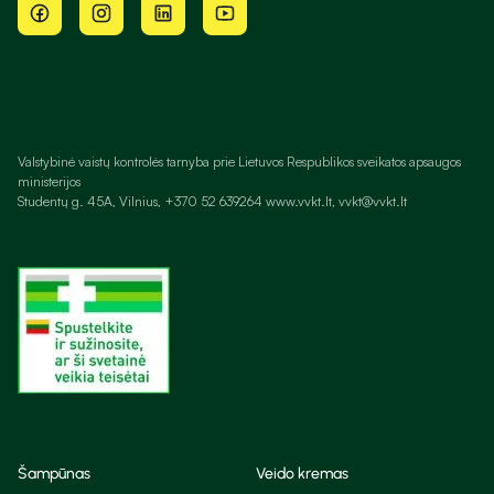
Valstybinė vaistų kontrolės tarnyba prie Lietuvos Respublikos sveikatos apsaugos
ministerijos
Studentų g. 45A, Vilnius, +370 52 639264 www.vvkt.lt, vvkt@vvkt.lt
Šampūnas
Veido kremas