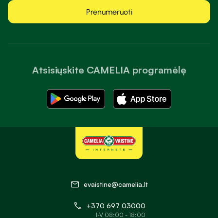
Prenumeruoti
Atsisiųskite CAMELIA programėlę
evaistine@camelia.lt
+370 697 03000
I-V 08:00 - 18:00