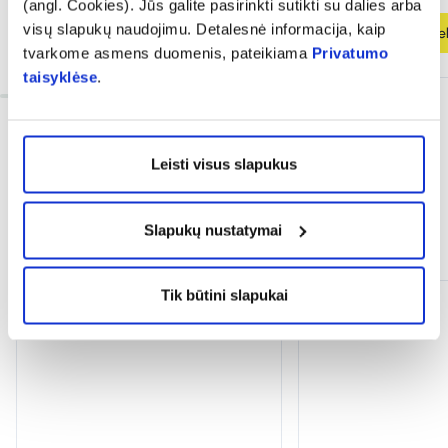
(angl. Cookies). Jūs galite pasirinkti sutikti su dalies arba
visų slapukų naudojimu. Detalesnė informacija, kaip
Į krepšelį
Į krepšel
tvarkome asmens duomenis, pateikiama
Privatumo
taisyklėse
.
Leisti visus slapukus
Slapukų nustatymai
Dažnai perkama kartu
Tik būtini slapukai
Mėnesio PASIŪLYMAS