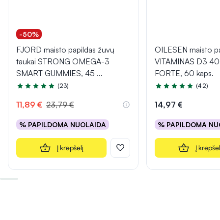
-50%
FJORD maisto papildas žuvų
OILESEN maisto pa
taukai STRONG OMEGA-3
VITAMINAS D3 40
SMART GUMMIES, 45
...
FORTE, 60 kaps.
(23)
(42)
Įvertinimas 5.0 iš 5
Įvertinimas 5.0 iš 5
11,89 €
23,79 €
14,97 €
% PAPILDOMA NUOLAIDA
% PAPILDOMA NU
Į krepšelį
Į krepšel