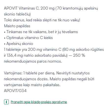
APOVIT Vitaminas C, 200 mg (70 kramtomųjų apelsinų
skonio tablečių)
Toks skanus, kad reikia slėpti ne tik nuo vaikų!
Maisto papildas
• Tinkamas ne tik vaikams, bet ir jų tėveliams
• Optimalus vitamino C kiekis
• Apelsinų skonio
1 tabletėje yra 200 mg vitamino C (80 mg askorbo rūgšties
ir 136,4 mg natrio askorbato pavidalu) – 250 %
rekomenduojamos paros normos.
Vartojimas: 1 tabletė per dieną. Neviršyti nustatytos
rekomenduojamos dozės. Maisto papildas negali būti
vartojamas kaip maisto pakaitalas.
APOVIT/034
Pranešti apie klaidą prekės aprašyme