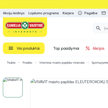
Akcijų leidinys
Lojalumo programa
Karjera
Pagalba
Visi produktai
Top pasiūlymai
Akcijos
Titulinis
Pradžia
Vitaminai, maisto papildai, mineralai
Sportuojant