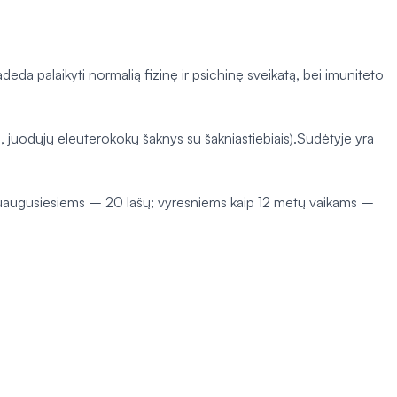
eda palaikyti normalią fizinę ir psichinę sveikatą, bei imuniteto
, juodųjų eleuterokokų šaknys su šakniastiebiais).Sudėtyje yra
: suaugusiesiems – 20 lašų; vyresniems kaip 12 metų vaikams –