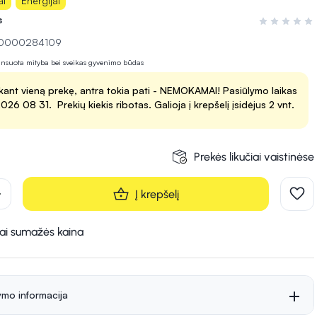
ai
Energijai
s
Įvertinimas 0
 10000284109
lansuota mityba bei sveikas gyvenimo būdas
kant vieną prekę, antra tokia pati - NEMOKAMAI! Pasiūlymo laikas
 2026 08 31. Prekių kiekis ribotas. Galioja į krepšelį įsidėjus 2 vnt.
Prekės likučiai vaistinėse
d
Į krepšelį
kai sumažės kaina
ymo informacija