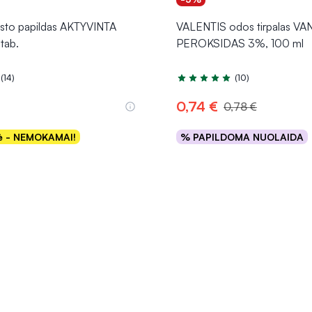
isto papildas AKTYVINTA
VALENTIS odos tirpalas V
tab.
PEROKSIDAS 3%, 100 ml
(14)
(10)
.0 iš 5
Įvertinimas 4.7 iš 5
0,74 €
0,78 €
kė - NEMOKAMAI!
% PAPILDOMA NUOLAIDA
Į krepšelį
Į krepšelį