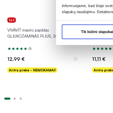
Informuojame, kad šioje sveta
slapukų naudojimu. Detalesn
1+1
1+1
VIVAVIT maisto papildas
VIVAVIT mais
Tik būtini slapukai
GLIUKOZAMINAS PLIUS, 30 tab.
gliukozė, ka
GLUCOSALT
(1)
Įvertinimas 5.0 iš 5
Įvertinimas 5
12,99 €
11,11 €
Antra prekė - NEMOKAMAI!
Antra pre
Į krepšelį