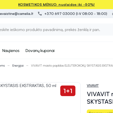
KOSMETIKOS MĖNUO: nuolaidos iki -50%!
evaistine@camelia.lt
+370 697 03000 (I-V 08:00 - 18:00)
Naujienos
Dovanų kuponai
iems
Energijai
VIVAVIT maisto papildas ELEUTEROKOKŲ SKYSTASIS EKSTRA
VIVAVIT
1+1
VIVAVIT 
SKYSTASI