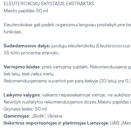
ELEUTEROKOKŲ SKYSTASIS EKSTRAKTAS
Maisto papildas 50 ml
Eleuterokokas gali padėti organizmui lengviau prisitaikyti prie b
funkcijas.
Sudedamosios dalys:
juodųjų eleuterokokų (Eleuterococcus sen
35 tūrio procentai etanolio.
Vartojimo būdas
: prieš vartojimą suplakti. Rekomenduojama g
tiek lašų, kiek vaikui metų.
Rekomenduojamame suvartoti per parą kiekyje (20 lašų) yra 0,7
Laikymo sąlygos
: vaikams nepasiekiamoje vietoje, ne aukštes
Neviršyti nustatytos rekomenduojamos dozės.Maisto papildas net
Grynasis kiekis: 50 ml
Gamintojas
: „Biolik“, Ukraina
Išskirtinis importuotojas ir platintojas Lietuvoje
: UAB „Med