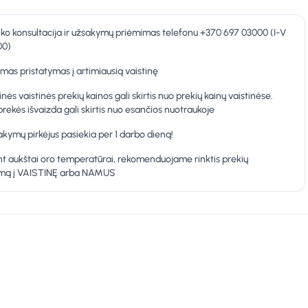
nko konsultacija ir užsakymų priėmimas telefonu +370 697 03000 (I-V
00)
as pristatymas į artimiausią vaistinę
inės vaistinės prekių kainos gali skirtis nuo prekių kainų vaistinėse.
prekės išvaizda gali skirtis nuo esančios nuotraukoje
kymų pirkėjus pasiekia per 1 darbo dieną!
t aukštai oro temperatūrai, rekomenduojame rinktis prekių
ymą į VAISTINĘ arba NAMUS