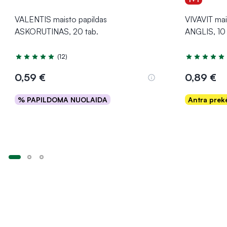
VALENTIS maisto papildas
VIVAVIT ma
ASKORUTINAS, 20 tab.
ANGLIS, 10 
(12)
Įvertinimas 4.9 iš 5
Įvertinimas 5
0,59 €
0,89 €
% PAPILDOMA NUOLAIDA
Antra pre
Į krepšelį