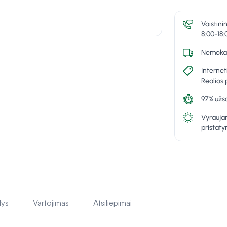
Vaistini
8:00-18:
Nemokam
Internet
Realios 
97% užsa
Vyraujan
pristat
lys
Vartojimas
Atsiliepimai