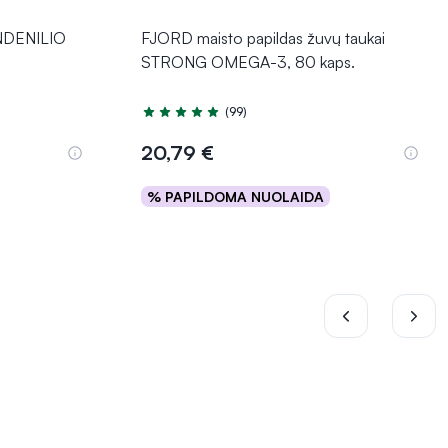
ANDENILIO
FJORD maisto papildas žuvų taukai
STRONG OMEGA-3, 80 kaps.
(99)
Įvertinimas 4.9 iš 5
20,79 €
% PAPILDOMA NUOLAIDA
Į krepšelį