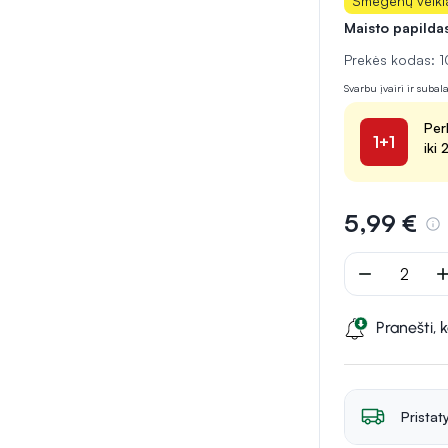
Smegenų veikl
Maisto papilda
Prekės kodas:
Svarbu įvairi ir suba
Per
1+1
iki
5,99 €
remove
ad
Pranešti, 
Pristat