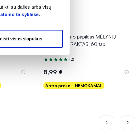
tikti su dalies arba visų
vatumo taisyklėse
.
1+1
GINKMEDŽIO
VIVAVIT maisto papildas MĖLYNIŲ
eisti visus slapukus
UOGŲ EKSTRAKTAS, 60 tab.
(2)
Įvertinimas 5.0 iš 5
8,99 €
Antra prekė - NEMOKAMAI!
Į krepšelį