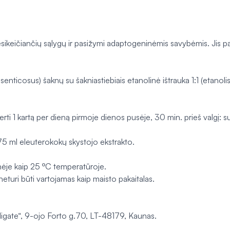
esikeičiančių sąlygų ir pasižymi adaptogeninėmis savybėmis. Jis pad
ticosus) šaknų su šakniastiebiais etanolinė ištrauka 1:1 (etanolis
erti 1 kartą per dieną pirmoje dienos pusėje, 30 min. prieš valgį
5 ml eleuterokokų skystojo ekstrakto.
nėje kaip 25 ºC temperatūroje.
uri būti vartojamas kaip maisto pakaitalas.
igate“, 9-ojo Forto g.70, LT-48179, Kaunas.