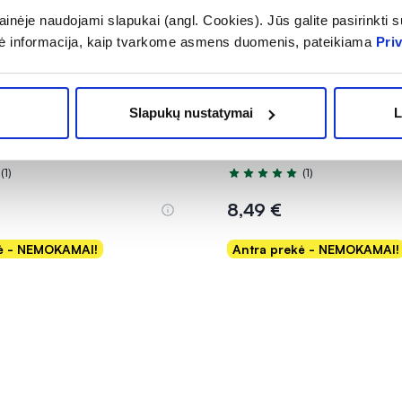
inėje naudojami slapukai (angl. Cookies). Jūs galite pasirinkti su
ė informacija, kaip tvarkome asmens duomenis, pateikiama
Pri
1+1
to papildas milteliais
VIVAVIT maisto papildas 
Slapukų nustatymai
L
lio ir natrio druskos
EKSTRAKTAS, 30 kaps.
 BALANCE, 10 pak.
(1)
(1)
.0 iš 5
Įvertinimas 5.0 iš 5
8,49 €
kė - NEMOKAMAI!
Antra prekė - NEMOKAMAI!
Į krepšelį
Į krepšelį