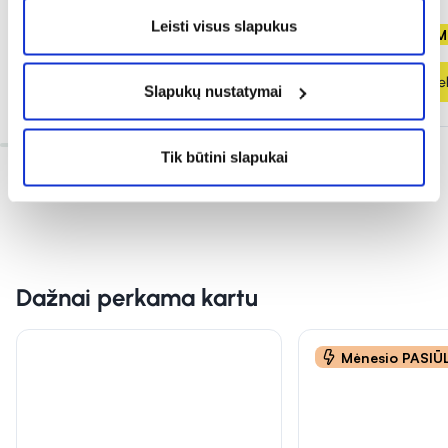
Leisti visus slapukus
Antra prekė - NEMOKAMAI!
Antra prekė - NE
Į krepšelį
Į krepšel
Slapukų nustatymai
Tik būtini slapukai
Dažnai perkama kartu
Mėnesio PASI