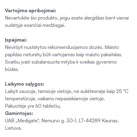
Vartojimo apribojimai:
Nevartokite šio produkto, jeigu esate alergiškas bent vienai
sudėtyje esančiai medžiagai.
Įspėjimai:
Neviršyti nustatytos rekomenduojamos dozės. Maisto
papildas neturėtų būti vartojamas kaip maisto pakaitalas.
Svarbu įvairi subalansuota mityba ir sveikas gyvenimo
būdas.
Laikymo sąlygos:
Laikyti sausoje, tamsioje vietoje, ne aukštesnėje kaip 25 °C
temperatūroje, vaikams nepasiekiamoje vietoje.
Pakuotėje yra 60 tablečių.
Gamintojas:
UAB „Medigate“, Nemuno g. 30-1, LT-44289 Kaunas,
Lietuva.