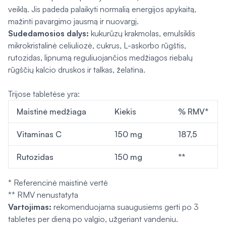
veiklą. Jis padeda palaikyti normalią energijos apykaitą,
mažinti pavargimo jausmą ir nuovargį.
Sudedamosios dalys:
kukurūzų krakmolas, emulsiklis
mikrokristalinė celiuliozė, cukrus, L-askorbo rūgštis,
rutozidas, lipnumą reguliuojančios medžiagos riebalų
rūgščių kalcio druskos ir talkas, želatina.
Trijose tabletėse yra:
Maistinė medžiaga
Kiekis
% RMV*
Vitaminas C
150 mg
187,5
Rutozidas
150 mg
**
* Referencinė maistinė vertė
** RMV nenustatyta
Vartojimas:
rekomenduojama suaugusiems gerti po 3
tabletes per dieną po valgio, užgeriant vandeniu.