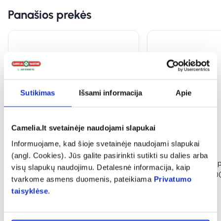
Panašios prekės
Sutikimas
Išsami informacija
Apie
Camelia.lt svetainėje naudojami slapukai
Informuojame, kad šioje svetainėje naudojami slapukai
1+1
1+1
(angl. Cookies). Jūs galite pasirinkti sutikti su dalies arba
VIVAVIT maisto papildas
VIVAVIT maisto pap
visų slapukų naudojimu. Detalesnė informacija, kaip
VITAMINAS C 500 mg, prailginto
VITAMINAS C 1000 
tvarkome asmens duomenis, pateikiama
Privatumo
veikimo, 45 tab.
tab.
taisyklėse
.
(1)
(3)
Įvertinimas 5.0 iš 5
Įvertinimas 5.0 iš 5
8,89 €
3,89 €