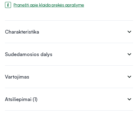
Pranešti apie klaidą prekės aprašyme
expand_more
Charakteristika
expand_more
Sudedamosios dalys
expand_more
Vartojimas
expand_more
Atsiliepimai (1)