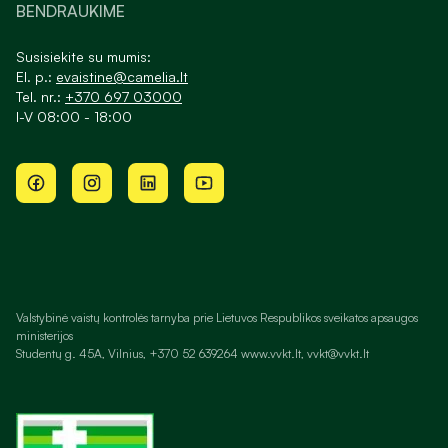
BENDRAUKIME
Susisiekite su mumis:
El. p.:
evaistine@camelia.lt
Tel. nr.:
+370 697 03000
I-V 08:00 - 18:00
Valstybinė vaistų kontrolės tarnyba prie Lietuvos Respublikos sveikatos apsaugos
ministerijos
Studentų g. 45A, Vilnius, +370 52 639264 www.vvkt.lt, vvkt@vvkt.lt