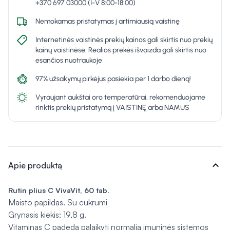
+370 697 03000 (I-V 8:00-18:00)
Nemokamas pristatymas į artimiausią vaistinę
Internetinės vaistinės prekių kainos gali skirtis nuo prekių
kainų vaistinėse. Realios prekės išvaizda gali skirtis nuo
esančios nuotraukoje
97% užsakymų pirkėjus pasiekia per 1 darbo dieną!
Vyraujant aukštai oro temperatūrai, rekomenduojame
rinktis prekių pristatymą į VAISTINĘ arba NAMUS
expand_more
Apie produktą
Rutin plius C VivaVit, 60 tab.
Maisto papildas. Su cukrumi
Grynasis kiekis: 19,8 g.
Vitaminas C padeda palaikyti normalią imuninės sistemos