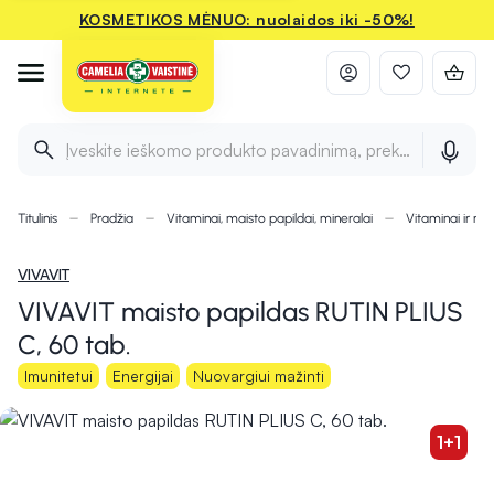
KOSMETIKOS MĖNUO: nuolaidos iki -50%!
Įveskite ieškomo produkto pavadinimą, prekės ženklą ir 
Titulinis
Pradžia
Vitaminai, maisto papildai, mineralai
Vitaminai ir min
VIVAVIT
VIVAVIT maisto papildas RUTIN PLIUS
C, 60 tab.
Imunitetui
Energijai
Nuovargiui mažinti
1+1