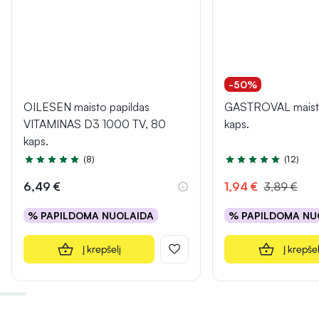
-50%
OILESEN maisto papildas
GASTROVAL maisto 
VITAMINAS D3 1000 TV, 80
kaps.
kaps.
(8)
(12)
Įvertinimas 5.0 iš 5
Įvertinimas 4.8 iš 5
6,49 €
1,94 €
3,89 €
% PAPILDOMA NUOLAIDA
% PAPILDOMA NU
Į krepšelį
Į krepšel