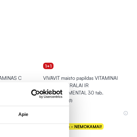
1+1
ITAMINAS C
VIVAVIT maisto papildas VITAMINAI
 45 tab.
PLIUS MINERALAI IR
MIKROELEMENTAI, 30 tab.
(1)
Įvertinimas 5.0 iš 5
10,99 €
Apie
Antra prekė - NEMOKAMAI!
Į krepšelį