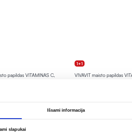
1+1
sto papildas VITAMINAS C,
VIVAVIT maisto papildas V
onio, 30 kramtomųjų tab.
500 mg, prailginto veikimo,
(1)
Įvertinimas 5.0 iš 5
8,89 €
Išsami informacija
kė - NEMOKAMAI!
Antra prekė - NEMOKAMAI!
Į krepšelį
Į krepšelį
jami slapukai