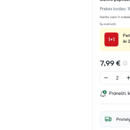
Prekės kodas: 
Svarbu įvairi ir suba
Su cukrumi
Per
1+1
iki
7,99 €
remove
ad
Pranešti, 
Pristat