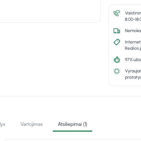
Vaistini
8:00-18:
Nemokam
Internet
Realios 
97% užsa
Vyraujan
pristat
lys
Vartojimas
Atsiliepimai (1)