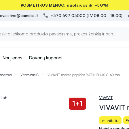
KOSMETIKOS MĖNUO: nuolaidos iki -50%!
evaistine@camelia.lt
+370 697 03000 (I-V 08:00 - 18:00)
Naujienos
Dovanų kuponai
mineralai
Vitaminas C
VIVAVIT maisto papildas RUTIN PLIUS C, 60 tab.
VIVAVIT
1+1
VIVAVIT m
Imunitetui
E
Maisto papilda