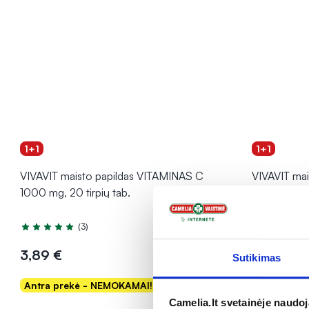
1+1
1+1
VIVAVIT maisto papildas VITAMINAS C
VIVAVIT mai
1000 mg, 20 tirpių tab.
apelsinų sk
(3)
Įvertinimas 5.0 iš 5
3,89 €
5,49 €
Sutikimas
Antra prekė - NEMOKAMAI!
Antra pre
Į krepšelį
Camelia.lt svetainėje naudo