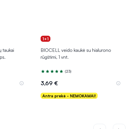
1+1
 taukai
BIOCELL veido kaukė su hialurono
ps.
rūgštimi, 1 vnt.
(23)
Įvertinimas 5.0 iš 5
3,69 €
Antra prekė - NEMOKAMAI!
Į krepšelį