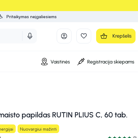
Pritaikymas neįgaliesiems
Krepšelis
Vaistinės
Registracija skiepams
aisto papildas RUTIN PLIUS C, 60 tab.
nergijai
Nuovargiui mažinti
s
(1)