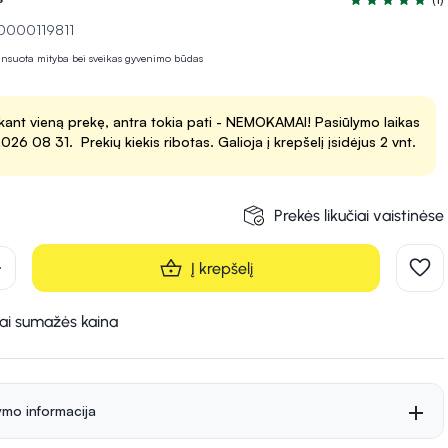
Įvertinimas 5.0
10000119811
lansuota mityba bei sveikas gyvenimo būdas
kant vieną prekę, antra tokia pati - NEMOKAMAI! Pasiūlymo laikas
 2026 08 31. Prekių kiekis ribotas. Galioja į krepšelį įsidėjus 2 vnt.
Prekės likučiai vaistinėse
d
Į krepšelį
kai sumažės kaina
ymo informacija