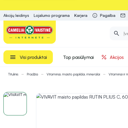
Akcijų leidinys
Lojalumo programa
Karjera
Pagalba
Visi produktai
Top pasiūlymai
Akcijos
Titulinis
Pradžia
Vitaminai, maisto papildai, mineralai
Vitaminai ir 