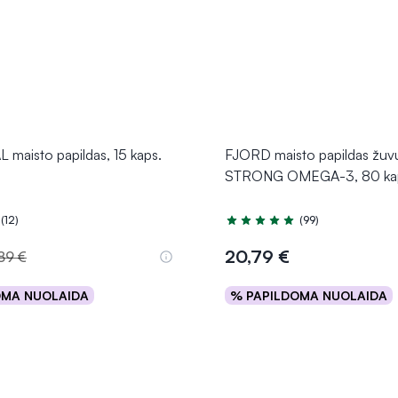
maisto papildas, 15 kaps.
FJORD maisto papildas žuvų
STRONG OMEGA-3, 80 ka
(12)
(99)
.8 iš 5
Įvertinimas 4.9 iš 5
20,79 €
89 €
OMA NUOLAIDA
% PAPILDOMA NUOLAIDA
Į krepšelį
Į krepšelį