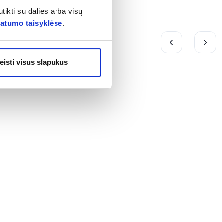
tikti su dalies arba visų
vatumo taisyklėse
.
eisti visus slapukus