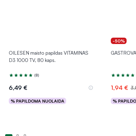
-50%
OILESEN maisto papildas VITAMINAS
GASTROVAL 
D3 1000 TV, 80 kaps.
(8)
Įvertinimas 5.0 iš 5
Įvertinimas 4
6,49 €
1,94 €
3,
% PAPILDOMA NUOLAIDA
% PAPILD
Į krepšelį