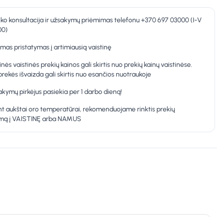
nko konsultacija ir užsakymų priėmimas telefonu +370 697 03000 (I-V
00)
as pristatymas į artimiausią vaistinę
inės vaistinės prekių kainos gali skirtis nuo prekių kainų vaistinėse.
prekės išvaizda gali skirtis nuo esančios nuotraukoje
kymų pirkėjus pasiekia per 1 darbo dieną!
t aukštai oro temperatūrai, rekomenduojame rinktis prekių
ymą į VAISTINĘ arba NAMUS