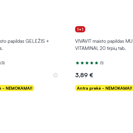
1+1
sto papildas GELEŽIS +
VIVAVIT maisto papildas MU
s.
VITAMINAI, 20 tirpių tab.
(3)
(1)
.0 iš 5
Įvertinimas 5.0 iš 5
3,89 €
kė - NEMOKAMAI!
Antra prekė - NEMOKAMAI!
Į krepšelį
Į krepšelį