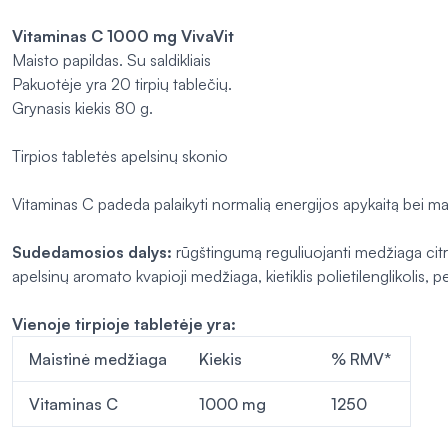
Vitaminas C
1000 mg VivaVit
Maisto papildas. Su saldikliais
Pakuotėje yra 20 tirpių tablečių.
Grynasis kiekis 80 g.
Tirpios tabletės apelsinų skonio
Vitaminas C padeda palaikyti normalią energijos apykaitą bei ma
Sudedamosios dalys:
rūgštingumą reguliuojanti medžiaga citrin
apelsinų aromato kvapioji medžiaga, kietiklis polietilenglikolis, p
Vienoje tirpioje tabletėje yra:
Maistinė medžiaga
Kiekis
% RMV*
Vitaminas C
1000 mg
1250