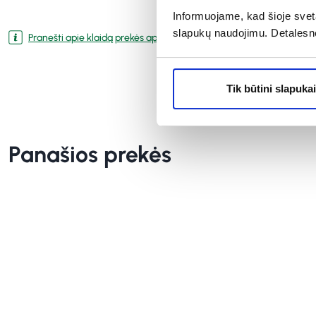
Informuojame, kad šioje sveta
slapukų naudojimu. Detalesn
Pranešti apie klaidą prekės aprašyme
Tik būtini slapukai
Panašios prekės