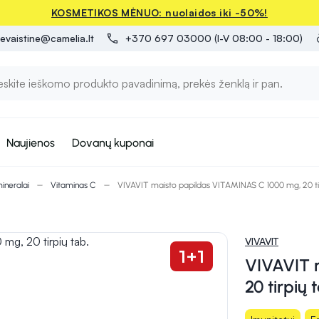
KOSMETIKOS MĖNUO: nuolaidos iki -50%!
evaistine@camelia.lt
+370 697 03000 (I-V 08:00 - 18:00)
Naujienos
Dovanų kuponai
mineralai
Vitaminas C
VIVAVIT maisto papildas VITAMINAS C 1000 mg, 20 tir
VIVAVIT
1+1
VIVAVIT 
20 tirpių 