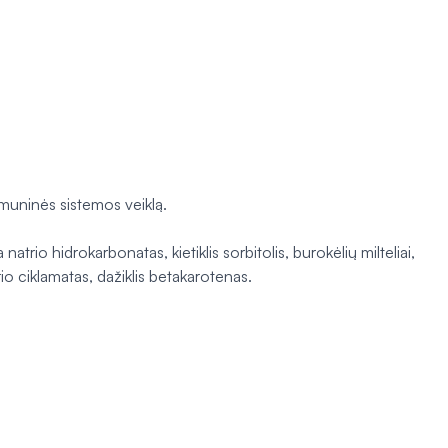
imuninės sistemos veiklą.
rio hidrokarbonatas, kietiklis sorbitolis, burokėlių milteliai,
rio ciklamatas, dažiklis betakarotenas.