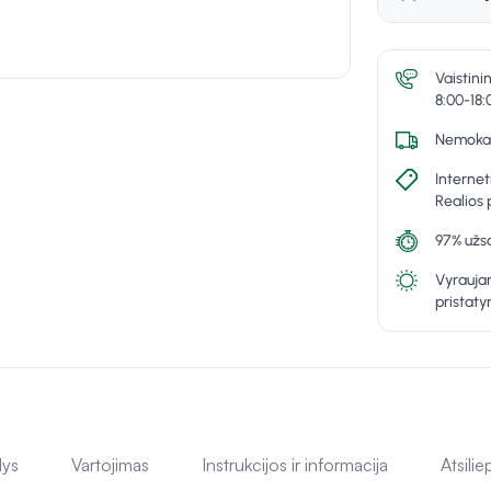
Vaistini
8:00-18:
Nemokam
Internet
Realios 
97% užsa
Vyraujan
pristat
lys
Vartojimas
Instrukcijos ir informacija
Atsilie