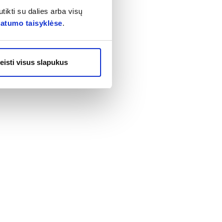
tikti su dalies arba visų
vatumo taisyklėse
.
eisti visus slapukus