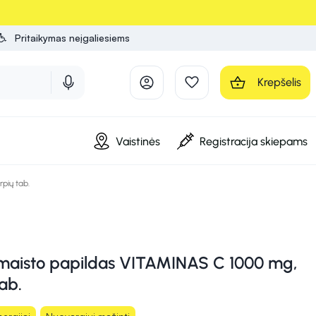
Pritaikymas neįgaliesiems
Krepšelis
Vaistinės
Registracija skiepams
pių tab.
maisto papildas VITAMINAS C 1000 mg,
tab.