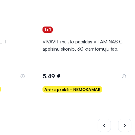
1+1
LTI
VIVAVIT maisto papildas VITAMINAS C,
apelsinų skonio, 30 kramtomųjų tab.
5,49 €
Antra prekė - NEMOKAMAI!
Į krepšelį