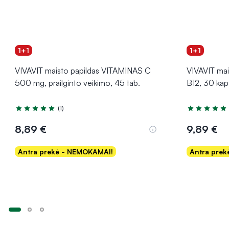
1+1
1+1
VIVAVIT maisto papildas VITAMINAS C
VIVAVIT mai
500 mg, prailginto veikimo, 45 tab.
B12, 30 kap
(1)
Įvertinimas 5.0 iš 5
Įvertinimas 5
8,89 €
9,89 €
Antra prekė - NEMOKAMAI!
Antra pre
Į krepšelį