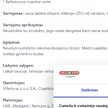
* Referencinė maistinė vertė
Vartojimas:
vieną tabletę ištirpinti stiklinėje (250 ml) vanden
Vartojimo apribojimai:
Nevartokite šio produkto, jeigu esate alergiškas bent vienai sud
Įspėjimai:
Neviršyti nustatytos rekomenduojamos dozės. Maisto papildas netu
sveikas gyvenimo būdas.
Laikymo sąlygos:
Laikyti sausoje, tamsioje vietoje, ne aukštesnėje kaip 25 C tem
Gamintojas:
Efferta sp.z.o.o S.K., Cząstków Mazowiecki ul. Gdańska 3, 05
Sutikimas
Platintojas:
UAB „Medigate“, Nemuno g. 30-1, LT-44289 Kaunas, Lietuva
Camelia.lt svetainėje naudo