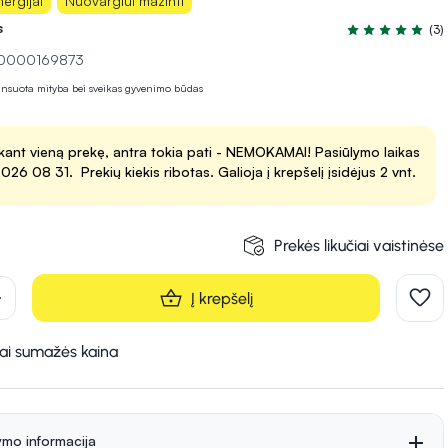
nergijai
Nuovargiui mažinti
s
(3)
Įvertinimas 5.0 
 10000169873
lansuota mityba bei sveikas gyvenimo būdas
kant vieną prekę, antra tokia pati - NEMOKAMAI! Pasiūlymo laikas
 2026 08 31. Prekių kiekis ribotas. Galioja į krepšelį įsidėjus 2 vnt.
Prekės likučiai vaistinėse
d
Į krepšelį
kai sumažės kaina
ymo informacija