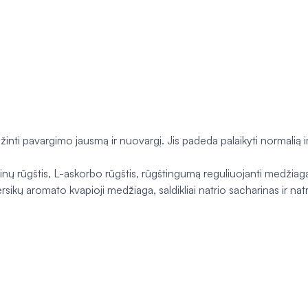
žinti pavargimo jausmą ir nuovargį. Jis padeda palaikyti normalią 
ų rūgštis, L-askorbo rūgštis, rūgštingumą reguliuojanti medžiaga nat
ersikų aromato kvapioji medžiaga, saldikliai natrio sacharinas ir nat