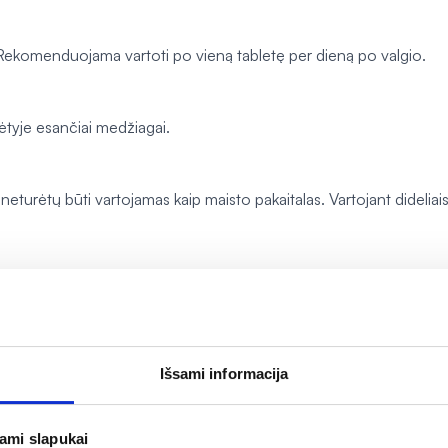
s. Rekomenduojama vartoti po vieną tabletę per dieną po valgio.
ėtyje esančiai medžiagai.
rėtų būti vartojamas kaip maisto pakaitalas. Vartojant dideliais k
peratūroje, vaikams nepasiekiamoje vietoje.
-152 Czosnów, Lenkija
Išsami informacija
jami slapukai