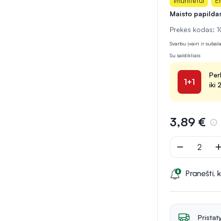
Imunitetui
E
Maisto papilda
Prekės kodas:
Svarbu įvairi ir suba
Su saldikliais
Per
1+1
iki
3,89 €
remove
ad
Pranešti, 
Pristat