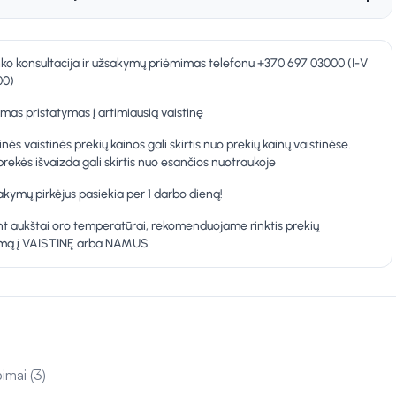
nko konsultacija ir užsakymų priėmimas telefonu +370 697 03000 (I-V
00)
as pristatymas į artimiausią vaistinę
inės vaistinės prekių kainos gali skirtis nuo prekių kainų vaistinėse.
prekės išvaizda gali skirtis nuo esančios nuotraukoje
kymų pirkėjus pasiekia per 1 darbo dieną!
t aukštai oro temperatūrai, rekomenduojame rinktis prekių
ymą į VAISTINĘ arba NAMUS
pimai (3)