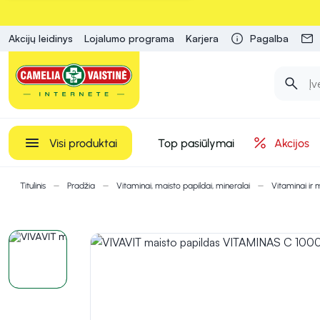
Akcijų leidinys
Lojalumo programa
Karjera
Pagalba
Visi produktai
Top pasiūlymai
Akcijos
Titulinis
Pradžia
Vitaminai, maisto papildai, mineralai
Vitaminai ir 