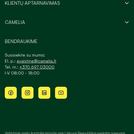
KLIENTŲ APTARNAVIMAS
CAMELIA
BENDRAUKIME
Susisiekite su mumis:
El. p.:
evaistine@camelia.lt
Tel. nr.:
+370 697 03000
I-V 08:00 - 18:00
Valstybinė vaistų kontrolės tarnyba prie Lietuvos Respublikos sveikatos apsaugos