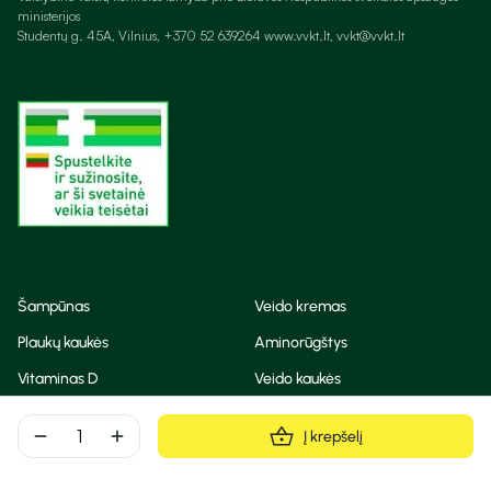
ministerijos
Studentų g. 45A, Vilnius, +370 52 639264 www.vvkt.lt, vvkt@vvkt.lt
Šampūnas
Veido kremas
Plaukų kaukės
Aminorūgštys
Vitaminas D
Veido kaukės
Korėjietiška kosmetika
Eteriniai aliejai
remove
add
Į krepšelį
Dezodorantas
BB ir CC kremas