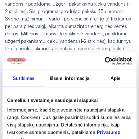
vandens ir papildomai užgerti pakankamu kiekiu vandens (1-
2 stiklinės). Šiai programai produkto pakaks 45 dienoms.
Svorio mažinimui – vartoti po vieną samtelį (5 g) tris kartus
per parą prieš valgį, laikantis sumažintos energinės vertės
dietos. Miltelius sumaišykite stiklinėje vandens, papildomai
užgerti pakankamu kiekiu vandens (1-2 stiklinės), kad turinys
tikrai pasiektų skrandį. Jei patiriate rijimo sunkumų, būkite
atidūs dėl galimo užspringimo. Šiai programai produkto
pakaks 15 dienų.
Nurodyti vartojimo būdai rekomenduojami vaikams nuo 12
metų, o vaikams nuo 6 iki 12 metų patariama vartoti po pusę
Sutikimas
Išsami informacija
Apie
nurodytos porcijos. Tinka vegetarams ir veganams.
Įspėjimai:
Camelia.lt svetainėje naudojami slapukai
Maisto papildas neturėrų būti vartojamas kaip
maisto pakaitalas.Svarbu įvairi ir subalansuota mityba bei
Informuojame, kad šioje svetainėje naudojami slapukai
sveikas gyvenimo būdas.
(angl. Cookies). Jūs galite pasirinkti sutikti su dalies arba
visų slapukų naudojimu. Detalesnė informacija, kaip
Laikymo sąlygos:
laikyti ne aukštesnėje kaip 25 ºC
tvarkome asmens duomenis, pateikiama
Privatumo
temperatūroje, sausoje ir nuo tiesioginių saulės spindulių