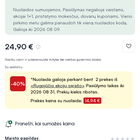
Nuolaidos sumuojamos. Pasiūlymas negalioja vaistams,
akcijai 1+1, pristatymo mokesčiui, dovanų kuponams. Vieno
pirkimo metu galima panaudoti tik vieną nuolaidos kodą.
Galioja iki 2026 08 09
24,90 €
Svarbu įvairi ir subalansuota mityba bei sveikas gyvenimo būdas
Su saldikliu
*Nuolaida galioja perkant bent 2 prekes iš
-40%
<Rugpjūčio akcijų sąrašo>
Pasiūlymo laikas iki
2026 08 31. Prekių kiekis ribotas.
Prekės kaina su nuolaida:
14,94 €
Pranešti, kai sumažės kaina
Maisto papildas