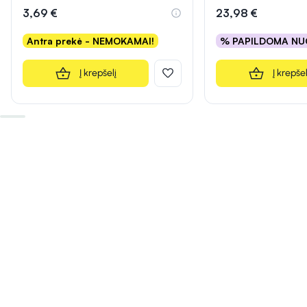
3,69 €
23,98 €
Antra prekė - NEMOKAMAI!
% PAPILDOMA NU
Į krepšelį
Į krepšel