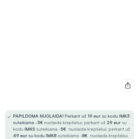
✓
PAPILDOMA NUOLAIDA!
Perkant už
19 eur
su kodu
IMK3
suteikiama -
3€
nuolaida krepšeliui; perkant už
29 eur
su
kodu
IMK5
suteikiama -
5€
nuolaida krepšeliui; perkant už
49 eur
su kodu
IMK8
suteikiama -
8€
nuolaida krepšeliui.