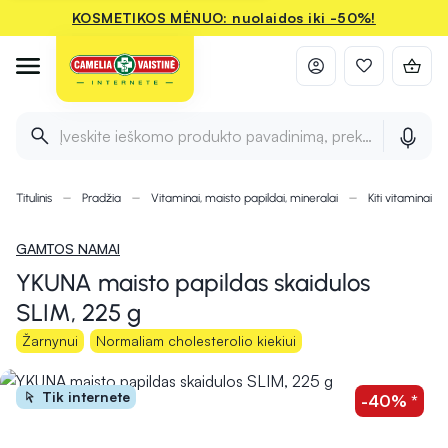
KOSMETIKOS MĖNUO: nuolaidos iki -50%!
Įveskite ieškomo produkto pavadinimą, prekės ženklą ir 
Titulinis
Pradžia
Vitaminai, maisto papildai, mineralai
Kiti vitaminai i
GAMTOS NAMAI
YKUNA maisto papildas skaidulos
SLIM, 225 g
Žarnynui
Normaliam cholesterolio kiekiui
Tik internete
-40% *