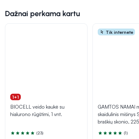
Dažnai perkama kartu
Tik internete
1+1
BIOCELL veido kaukė su
GAMTOS NAMAI mai
hialurono rūgštimi, 1 vnt.
skaidulinis mišinys 
braškių skonio, 22
(23)
(1)
Įvertinimas 5.0 iš 5
Įvertinimas 5.0 iš 5