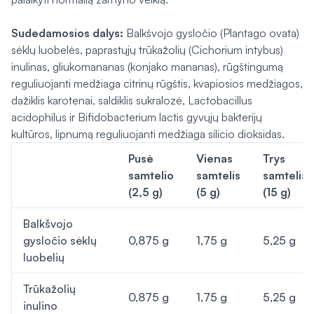
Sudedamosios dalys:
Balkšvojo gysločio (
Plantago ovata
)
sėklų luobelės, paprastųjų trūkažolių (
Cichorium intybus
)
inulinas, gliukomananas (konjako mananas), rūgštingumą
reguliuojanti medžiaga citrinų rūgštis, kvapiosios medžiagos,
dažiklis karotenai, saldiklis sukralozė,
Lactobacillus
acidophilus
ir
Bifidobacterium lactis
gyvųjų bakterijų
kultūros, lipnumą reguliuojanti medžiaga silicio dioksidas.
Pusė
Vienas
Trys
samtelio
samtelis
samteliai
(2,5 g)
(5 g)
(15 g)
Balkšvojo
gysločio sėklų
0,875 g
1,75 g
5,25 g
luobelių
Trūkažolių
0,875 g
1,75 g
5,25 g
inulino