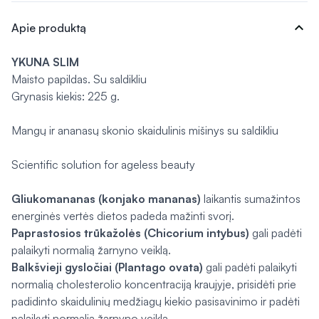
expand_more
Apie produktą
YKUNA SLIM
Maisto papildas. Su saldikliu
Grynasis kiekis: 225 g.
Mangų ir ananasų skonio skaidulinis mišinys su saldikliu
Scientific solution for ageless beauty
Gliukomananas (konjako mananas)
laikantis sumažintos
energinės vertės dietos padeda mažinti svorį.
Paprastosios trūkažolės (
Chicorium intybus
)
gali padėti
palaikyti normalią žarnyno veiklą.
Balkšvieji gysločiai (
Plantago ovata
)
gali
padėti palaikyti
normalią cholesterolio koncentraciją kraujyje, prisidėti prie
padidinto skaidulinių medžiagų kiekio pasisavinimo ir padėti
palaikyti normalią žarnyno veiklą.