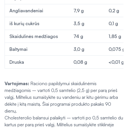
Angliavandeniai
7,9 g
0,2 g
iš kurių cukrūs
3,5 g
0,1 g
Skaidulinės medžiagos
74 g
1,85 g
Baltymai
3,0 g
0,075 g
Druska
0,08 g
<0,01 g
Vartojimas:
Raciono papildymui skaidulinėmis
medžiagomis – vartoti 0,5 samtelio (2,5 g) per parą prieš
valgį. Miltelius sumaišykite su vandeniu ar kitu gėrimu arba
dėkite į kitą maistą. Šiai programai produkto pakaks 90
dienų.
Cholesterolio balansui palaikyti – vartoti po 0,5 samtelio du
kartus per parą prieš valgį. Miltelius sumaišykite stiklinėje