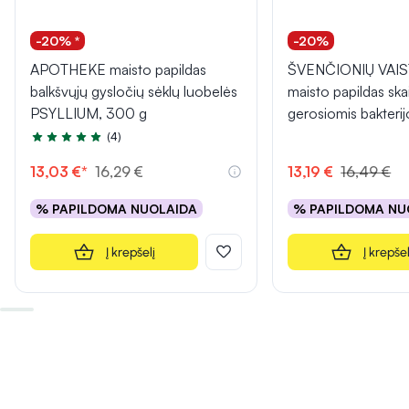
-20% *
-20%
APOTHEKE maisto papildas
ŠVENČIONIŲ VAI
balkšvųjų gysločių sėklų luobelės
maisto papildas ska
PSYLLIUM, 300 g
gerosiomis bakteri
(4)
Įvertinimas 5.0 iš 5
13,03 €*
16,29 €
13,19 €
16,49 €
% PAPILDOMA NUOLAIDA
% PAPILDOMA NU
Į krepšelį
Į krepšel