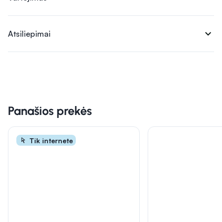
expand_more
Atsiliepimai
Panašios prekės
Tik internete