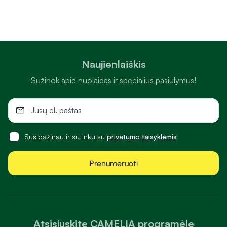
Naujienlaiškis
Sužinok apie nuolaidas ir specialius pasiūlymus!
Susipažinau ir sutinku su
privatumo taisyklėmis
Prenumeruoti
Atsisiųskite CAMELIA programėlę