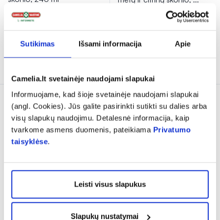
15,74 €*
22,49 €
14,69 €*
20,99 €
% PAPILDOMA NUOLAIDA
% PAPILDOMA NUOLAIDA
Sutikimas
Išsami informacija
Apie
Į krepšelį
Į krepšelį
Camelia.lt svetainėje naudojami slapukai
Informuojame, kad šioje svetainėje naudojami slapukai
(angl. Cookies). Jūs galite pasirinkti sutikti su dalies arba
visų slapukų naudojimu. Detalesnė informacija, kaip
tvarkome asmens duomenis, pateikiama
Privatumo
taisyklėse
.
-30% *
Leisti visus slapukus
LYSI maisto papildas
CHILDREN'S OMEGA-3,
Slapukų nustatymai
60 kramtomųjų kaps.