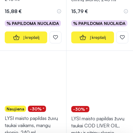
15,88 €
15,79 €
% PAPILDOMA NUOLAIDA
% PAPILDOMA NUOLAIDA
Į krepšelį
Į krepšelį
Naujiena
-30% *
-30% *
LYSI maisto papildas žuvų
LYSI maisto papildas žuvų
taukai vaikams, mangų
taukai COD LIVER OIL,
skonio, 240 ml
mėtų ir citrinų skonio,
...