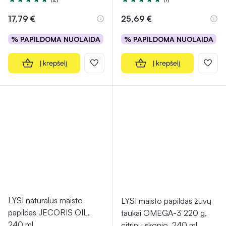
Įvertinimas 5.0 iš 5
Įvertinimas 5.0 iš 5
17,79 €
25,69 €
% PAPILDOMA NUOLAIDA
% PAPILDOMA NUOLAIDA
Į krepšelį
Į krepšelį
LYSI natūralus maisto
LYSI maisto papildas žuvų
papildas JECORIS OIL,
taukai OMEGA-3 220 g,
240 ml
citrinų skonio, 240 ml