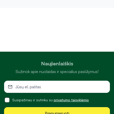
Naujienlaiškis
Sužinok apie nuolaidas ir specialius pasiūlymus!
Susipažinau ir sutinku su
privatumo taisyklėmis
Prenumeruoti