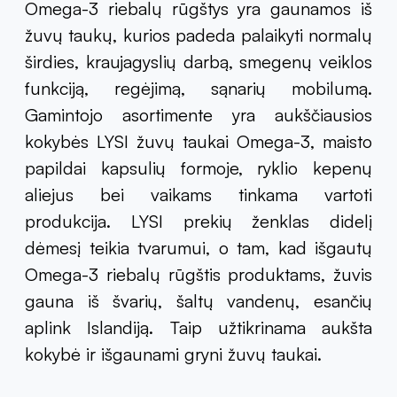
Omega-3 riebalų rūgštys yra gaunamos iš
žuvų taukų, kurios padeda palaikyti normalų
širdies, kraujagyslių darbą, smegenų veiklos
funkciją, regėjimą, sąnarių mobilumą.
Gamintojo asortimente yra aukščiausios
kokybės LYSI žuvų taukai Omega-3, maisto
papildai kapsulių formoje, ryklio kepenų
aliejus bei vaikams tinkama vartoti
produkcija. LYSI prekių ženklas didelį
dėmesį teikia tvarumui, o tam, kad išgautų
Omega-3 riebalų rūgštis produktams, žuvis
gauna iš švarių, šaltų vandenų, esančių
aplink Islandiją. Taip užtikrinama aukšta
kokybė ir išgaunami gryni žuvų taukai.