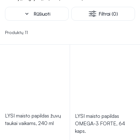
expand_more
Rūšiuoti
Filtrai (0)
Produktų 11
LYSI maisto papildas žuvų
LYSI maisto papildas
taukai vaikams, 240 ml
OMEGA-3 FORTE, 64
kaps.