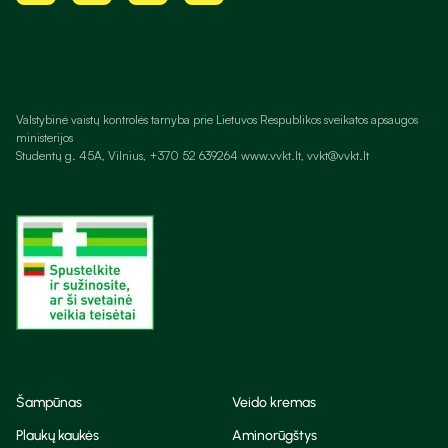
Valstybinė vaistų kontrolės tarnyba prie Lietuvos Respublikos sveikatos apsaugos
ministerijos
Studentų g. 45A, Vilnius, +370 52 639264 www.vvkt.lt, vvkt@vvkt.lt
Šampūnas
Veido kremas
Plaukų kaukės
Aminorūgštys