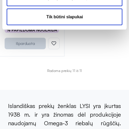
(4)
Įvertinimas 5.0 iš 5
Tik būtini slapukai
12,24 €*
17,49 €
% PAPILDOMA NUOLAIDA
Išparduota
Rodoma prekių 11 iš 11
Islandiškas prekių ženklas LYSI yra įkurtas
1938 m. ir yra žinomas dėl produkcijoje
naudojamų Omega-3 riebalų rūgščių.