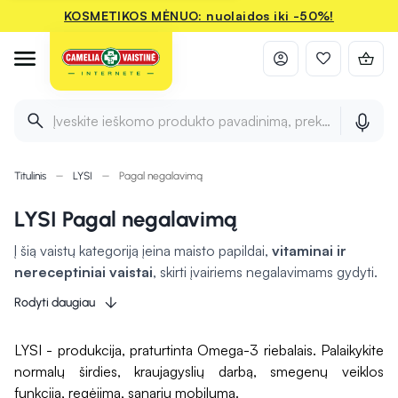
KOSMETIKOS MĖNUO: nuolaidos iki -50%!
Įveskite ieškomo produkto pavadinimą, prekės ženklą ir 
Titulinis
LYSI
Pagal negalavimą
LYSI Pagal negalavimą
Į šią vaistų kategoriją įeina maisto papildai,
vitaminai ir
nereceptiniai vaistai
, skirti įvairiems negalavimams gydyti.
Vieni produktai
gali padėti palaikyti normalią širdies
Rodyti daugiau
veiklą
, o kiti
stiprinti imunitetą
. Kai kurie preparatai gali
sumažinti gerklės skausmą ir palengvinti gleivių išsiskyrimą, o
LYSI - produkcija, praturtinta Omega-3 riebalais. Palaikykite
kiti padėti mažinti skrandžio refliuksą. Šios priemonės gali
normalų širdies, kraujagyslių darbą, smegenų veiklos
būti naudingos bendrai savijautai gerinti.
funkciją, regėjimą, sąnarių mobilumą.