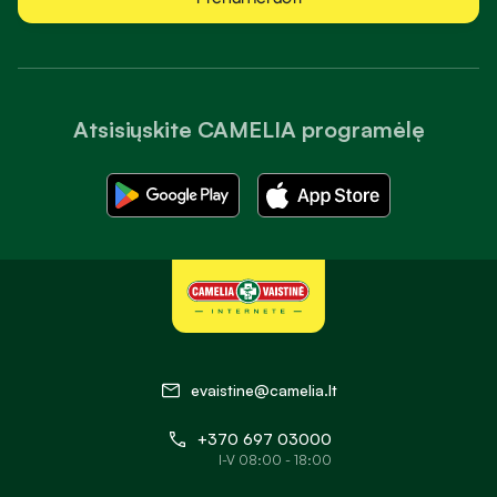
Atsisiųskite CAMELIA programėlę
evaistine@camelia.lt
+370 697 03000
I-V 08:00 - 18:00