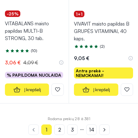
-25%
1+1
VITABALANS maisto
VIVAVIT maisto papildas B
papildas MULTI-B
GRUPĖS VITAMINAI, 40
STRONG, 30 tab.
kaps.
(2)
Įvertinimas 5.0 iš 5
(10)
Įvertinimas 4.8 iš 5
9,05 €
3,06 €
4,09 €
Antra prekė -
% PAPILDOMA NUOLAIDA
NEMOKAMAI!
Į krepšelį
Į krepšelį
Rodoma prekių 28 iš 381
...
1
2
3
14