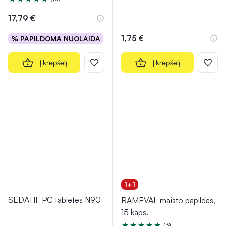
Įvertinimas 4.8 iš 5
17,79 €
1,75 €
% PAPILDOMA NUOLAIDA
Į krepšelį
Į krepšelį
1+1
SEDATIF PC tabletės N90
RAMEVAL maisto papildas,
15 kaps.
(3)