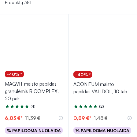
Renkantis šias priemones, būtina perskaityti sudėtį ir, jei
Produktų 381
reikia, pasitarti su specialistu.
-40% *
-40% *
MAGVIT maisto papildas
ACONITUM maisto
granulėmis B COMPLEX,
papildas VALIDOL, 10 tab.
20 pak.
(4)
(2)
Įvertinimas 5.0 iš 5
Įvertinimas 5.0 iš 5
6,83 €*
11,39 €
0,89 €*
1,48 €
% PAPILDOMA NUOLAIDA
% PAPILDOMA NUOLAIDA