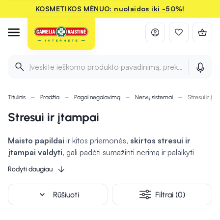
KOSMETIKOS MĖNUO: nuolaidos iki -50%!
Įveskite ieškomo produkto pavadinimą, prekės ženklą ir 
Titulinis
Pradžia
Pagal negalavimą
Nervų sistemai
Stresui ir įt
Stresui ir įtampai
Maisto papildai
ir kitos priemonės,
skirtos stresui ir
įtampai valdyti
, gali padėti sumažinti nerimą ir palaikyti
emocinę pusiausvyrą. Dažnai naudojami ingredientai, tokie
Rodyti daugiau
kaip magnis, vitaminai B, melisa ir valerijonas, gali turėti
raminančių savybių. Taip pat svarbu atkreipti dėmesį į įvairias
expand_more
Rūšiuoti
Filtrai (0)
atsipalaidavimo technikas, tokias kaip meditacija ar
aromaterapija, kurios
gali padėti sumažinti stresą.