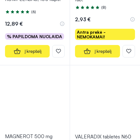
(8)
Įvertinimas 4.9 iš 5
(6)
Įvertinimas 5.0 iš 5
2,93 €
12,89 €
Antra prekė -
% PAPILDOMA NUOLAIDA
NEMOKAMAI!
Į krepšelį
Į krepšelį
MAGNEROT 500 mg
VALERADIX tabletės N60