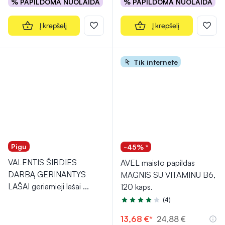
% PAPILDOMA NUOLAIDA
% PAPILDOMA NUOLAIDA
Į krepšelį
Į krepšelį
Tik internete
Pigu
-45% *
VALENTIS ŠIRDIES
AVEL maisto papildas
DARBĄ GERINANTYS
MAGNIS SU VITAMINU B6,
LAŠAI geriamieji lašai
...
120 kaps.
(4)
Įvertinimas 4.3 iš 5
13,68 €*
24,88 €