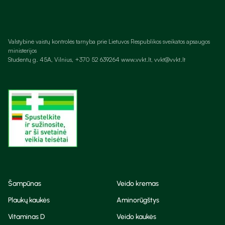
Valstybinė vaistų kontrolės tarnyba prie Lietuvos Respublikos sveikatos apsaugos
ministerijos
Studentų g. 45A, Vilnius, +370 52 639264 www.vvkt.lt, vvkt@vvkt.lt
Šampūnas
Veido kremas
Plaukų kaukės
Aminorūgštys
Vitaminas D
Veido kaukės