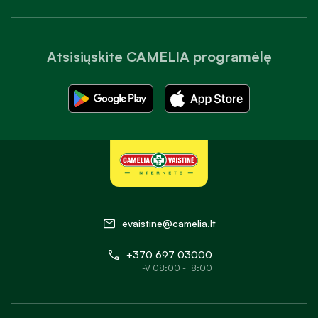
Atsisiųskite CAMELIA programėlę
evaistine@camelia.lt
+370 697 03000
I-V 08:00 - 18:00