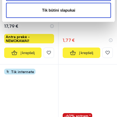
maisto papildas MAGNIO
(tirpalas) 50 ml
BISGLICINATAS, 80 kaps.
Tik būtini slapukai
(3)
Įvertinimas 5.0 iš 5
17,79 €
Antra prekė -
1,77 €
NEMOKAMAI!
Į krepšelį
Į krepšelį
Tik internete
-60% antram *