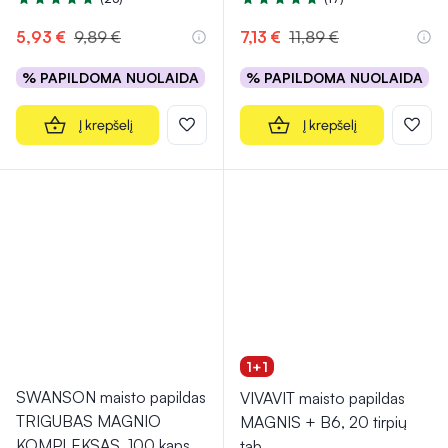
Įvertinimas 4.8 iš 5
Įvertinimas 4.7 iš 5
5,93 €
9,89 €
7,13 €
11,89 €
% PAPILDOMA NUOLAIDA
% PAPILDOMA NUOLAIDA
Į krepšelį
Į krepšelį
1+1
SWANSON maisto papildas
VIVAVIT maisto papildas
TRIGUBAS MAGNIO
MAGNIS + B6, 20 tirpių
KOMPLEKSAS, 100 kaps.
tab.