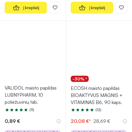
Į krepšelį
Į krepšelį
-30% *
VALIDOL maisto papildas
ECOSH maisto papildas
LUBNYPHARM, 10
BIOAKTYVUS MAGNIS +
poliežuvinių tab.
VITAMINAS B6, 90 kaps.
(11)
(12)
Įvertinimas 5.0 iš 5
Įvertinimas 5.0 iš 5
0,89 €
20,08 €*
28,69 €