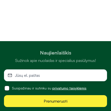
Naujienlaiškis
Sužinok apie nuolaidas ir specialius pasiūlymus!
Susipažinau ir sutinku su
privatumo taisyklėmis
Prenumeruoti