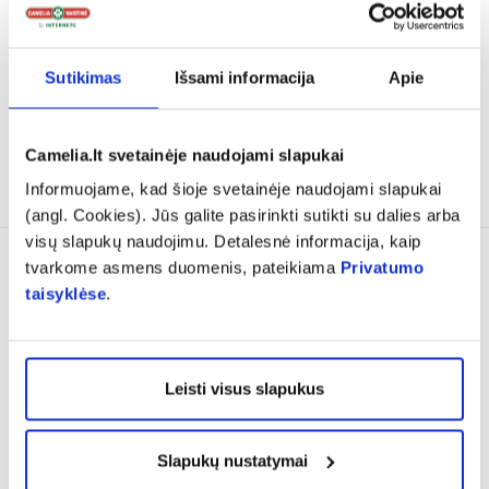
ORIGINAL, 30 tab.
KOMPLEKSAS, 60 kaps.
(8)
(3)
Įvertinimas 5.0 iš 5
Įvertinimas 5.0 iš 5
Sutikimas
Išsami informacija
Apie
15,46 €
22,09 €
19,37 €
22,79 €
% PAPILDOMA NUOLAIDA
% PAPILDOMA NUOLAIDA
Camelia.lt svetainėje naudojami slapukai
Į krepšelį
Į krepšelį
Informuojame, kad šioje svetainėje naudojami slapukai
(angl. Cookies). Jūs galite pasirinkti sutikti su dalies arba
visų slapukų naudojimu. Detalesnė informacija, kaip
tvarkome asmens duomenis, pateikiama
Privatumo
taisyklėse
.
Leisti visus slapukus
1+1
Pigu
Slapukų nustatymai
ACORUS BALANCE
RAMEVAL geriamieji lašai