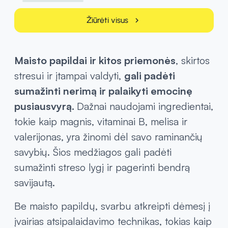
Žiūrėti visus
chevron_right
Maisto papildai ir kitos priemonės
, skirtos
stresui ir įtampai valdyti,
gali padėti
sumažinti nerimą ir palaikyti emocinę
pusiausvyrą.
Dažnai naudojami ingredientai,
tokie kaip magnis, vitaminai B, melisa ir
valerijonas, yra žinomi dėl savo raminančių
savybių. Šios medžiagos gali padėti
sumažinti streso lygį ir pagerinti bendrą
savijautą.
Be maisto papildų, svarbu atkreipti dėmesį į
įvairias atsipalaidavimo technikas, tokias kaip