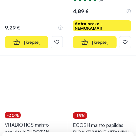
Įvertinimas 5.0 iš 5
4,89 €
Antra prekė -
9,29 €
NEMOKAMAI!
Į krepšelį
Į krepšelį
-30%
-15%
VITABIOTICS maisto
ECOSH maisto papildas
papildas NEUROZAN
BIOAKTYVUS B VITAMINŲ