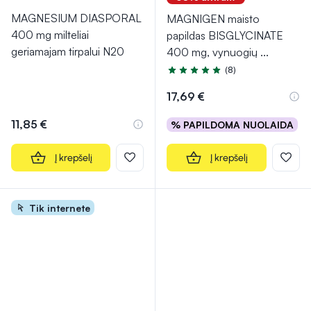
MAGNESIUM DIASPORAL
MAGNIGEN maisto
400 mg milteliai
papildas BISGLYCINATE
geriamajam tirpalui N20
400 mg, vynuogių
...
(8)
Įvertinimas 4.9 iš 5
17,69 €
11,85 €
% PAPILDOMA NUOLAIDA
Į krepšelį
Į krepšelį
Tik internete