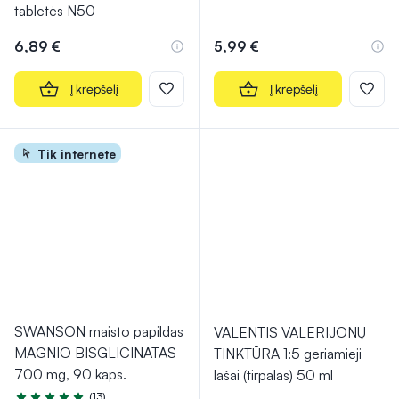
tabletės N50
6,89 €
5,99 €
Į krepšelį
Į krepšelį
Tik internete
SWANSON maisto papildas
VALENTIS VALERIJONŲ
MAGNIO BISGLICINATAS
TINKTŪRA 1:5 geriamieji
700 mg, 90 kaps.
lašai (tirpalas) 50 ml
(13)