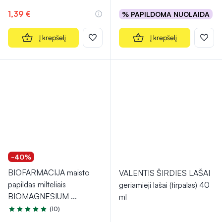
1,39 €
% PAPILDOMA NUOLAIDA
Į krepšelį
Į krepšelį
-40%
BIOFARMACIJA maisto
VALENTIS ŠIRDIES LAŠAI
papildas milteliais
geriamieji lašai (tirpalas) 40
BIOMAGNESIUM
...
ml
(10)
Įvertinimas 5.0 iš 5