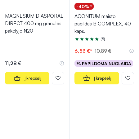
-40% *
MAGNESIUM DIASPORAL
ACONITUM maisto
DIRECT 400 mg granulės
papildas B COMPLEX, 40
pakelyje N20
kaps.
(5)
Įvertinimas 5.0 iš 5
6,53 €*
10,89 €
11,28 €
% PAPILDOMA NUOLAIDA
Į krepšelį
Į krepšelį