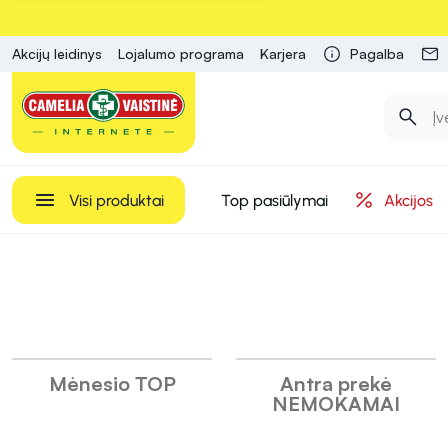
Akcijų leidinys
Lojalumo programa
Karjera
Pagalba
Visi produktai
Top pasiūlymai
Akcijos
INFORMACIJA
Camelia
Mėnesio TOP
Antra prekė
NEMOKAMAI