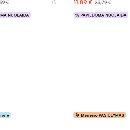
11,89 €
,39 €
23,79 €
OMA NUOLAIDA
% PAPILDOMA NUOLAIDA
Į krepšelį
Į krepšelį
INFORMACIJA
rnete
Mėnesio PASIŪLYMAS