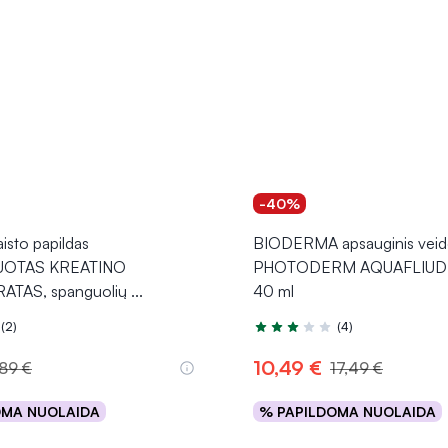
-40%
sto papildas
BIODERMA apsauginis veid
UOTAS KREATINO
PHOTODERM AQUAFLIUDE
TAS, spanguolių
...
40 ml
(2)
(4)
.0 iš 5
Įvertinimas 3.3 iš 5
10,49 €
,89 €
17,49 €
OMA NUOLAIDA
% PAPILDOMA NUOLAIDA
Į krepšelį
Į krepšelį