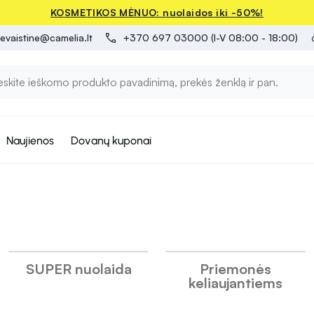
KOSMETIKOS MĖNUO: nuolaidos iki -50%!
evaistine@camelia.lt
+370 697 03000 (I-V 08:00 - 18:00)
Naujienos
Dovanų kuponai
SUPER nuolaida
Priemonės
keliaujantiems