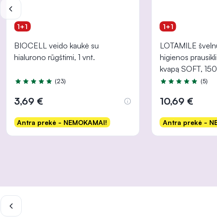
1+1
1+1
BIOCELL veido kaukė su
LOTAMILE švelnu
hialurono rūgštimi, 1 vnt.
higienos prausikli
kvapą SOFT, 150
(23)
(5)
Įvertinimas 5.0 iš 5
Įvertinimas 4.8 iš
3,69 €
10,69 €
Antra prekė - NEMOKAMAI!
Antra prekė - 
Į krepšelį
Į krep
INFORMACIJA
INFORMACIJA