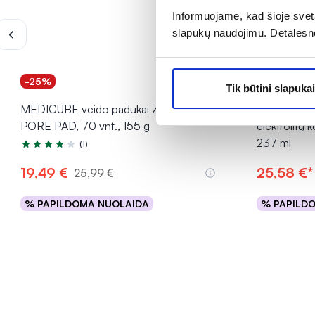
Informuojame, kad šioje sveta
slapukų naudojimu. Detalesn
-25%
-20% *
Tik būtini slapukai
MEDICUBE veido padukai ZERO
TRACE MINE
PORE PAD, 70 vnt., 155 g
elektrolit
237 ml
(1)
Įvertinimas 4.0 iš 5
19,49 €
25,58 €*
25,99 €
% PAPILDOMA NUOLAIDA
% PAPILD
Į krepšelį
INFORMACIJA