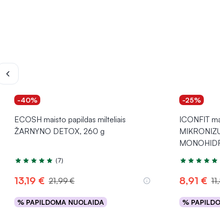
-40%
-25%
ECOSH maisto papildas milteliais
ICONFIT mai
ŽARNYNO DETOX, 260 g
MIKRONIZ
MONOHIDRA
(7)
Įvertinimas 4.7 iš 5
Įvertinimas 5
13,19 €
8,91 €
21,99 €
11
% PAPILDOMA NUOLAIDA
% PAPILD
Į krepšelį