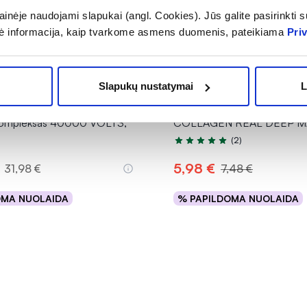
inėje naudojami slapukai (angl. Cookies). Jūs galite pasirinkti su
ė informacija, kaip tvarkome asmens duomenis, pateikiama
Pri
-20%
Slapukų nustatymai
L
RALS maisto papildas
BIODANCE lakštinė veido k
ų kompleksas 40000 VOLTS,
COLLAGEN REAL DEEP MAS
(2)
Įvertinimas 5.0 iš 5
5,98 €
31,98 €
7,48 €
OMA NUOLAIDA
% PAPILDOMA NUOLAIDA
Į krepšelį
Į krepšelį