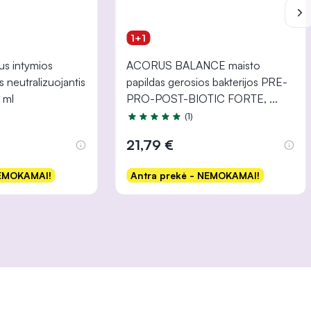
1+1
s intymios
ACORUS BALANCE maisto
s neutralizuojantis
papildas gerosios bakterijos PRE-
 ml
PRO-POST-BIOTIC FORTE,
...
(1)
 5
Įvertinimas 5.0 iš 5
21,79 €
NEMOKAMAI!
Antra prekė - NEMOKAMAI!
šelį
Į krepšelį
INFORMACIJA