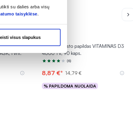
tikti su dalies arba visų
vatumo taisyklėse
.
-40% *
eisti visus slapukus
aukė BIO
ECOSH maisto papildas VITAMINAS D3
K, 1 vnt.
4000 TV, 90 kaps.
(6)
Įvertinimas 4.3 iš 5
8,87 €*
14,79 €
% PAPILDOMA NUOLAIDA
Į krepšelį