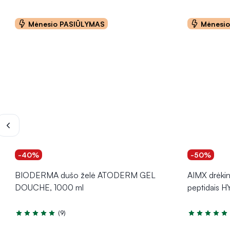
Mėnesio PASIŪLYMAS
Mėnesi
-40%
-50%
BIODERMA dušo želė ATODERM GEL
AIMX drėkin
DOUCHE, 1000 ml
peptidais H
(9)
Įvertinimas 4.8 iš 5
Įvertinimas 5