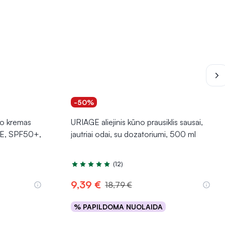
-50%
o kremas
URIAGE aliejinis kūno prausiklis sausai,
, SPF50+,
jautriai odai, su dozatoriumi, 500 ml
(12)
Įvertinimas 4.9 iš 5
9,39 €
18,79 €
% PAPILDOMA NUOLAIDA
Į krepšelį