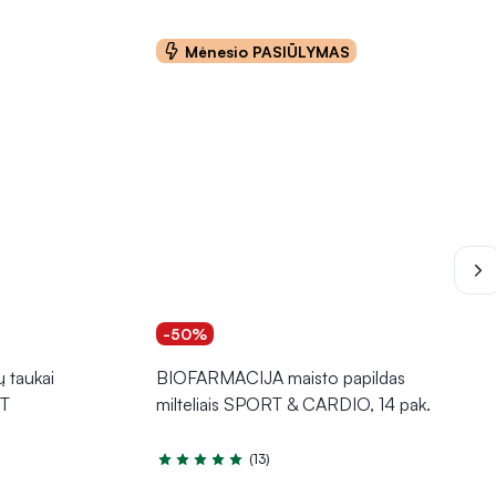
Mėnesio PASIŪLYMAS
-50%
 taukai
BIOFARMACIJA maisto papildas
T
milteliais SPORT & CARDIO, 14 pak.
(13)
Įvertinimas 4.9 iš 5