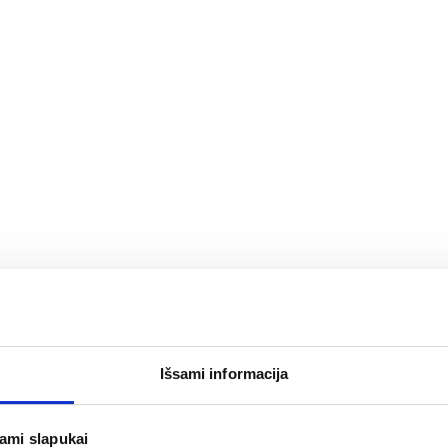
rnete
Tik internete
Išsami informacija
jami slapukai