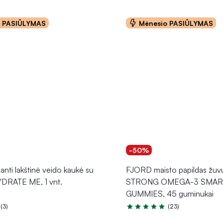
o PASIŪLYMAS
Mėnesio PASIŪLYMAS
-50%
anti lakštinė veido kaukė su
FJORD maisto papildas žuvų
YDRATE ME, 1 vnt.
STRONG OMEGA-3 SMAR
GUMMIES, 45 guminukai
(3)
(23)
.0 iš 5
Įvertinimas 5.0 iš 5