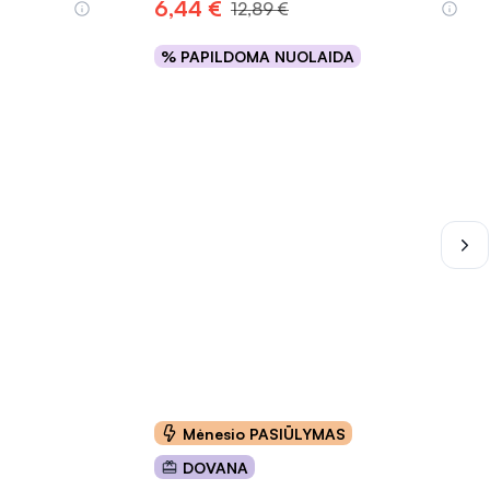
6,44 €
12,89 €
% PAPILDOMA NUOLAIDA
Į krepšelį
INFORMACIJA
Mėnesio PASIŪLYMAS
DOVANA