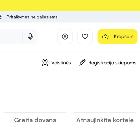
Pritaikymas neįgaliesiems
Krepšelis
Vaistinės
Registracija skiepams
INFORMACIJA
INFORMACIJA
INFORMACIJA
Greita dovana
Atnaujinkite kortelę