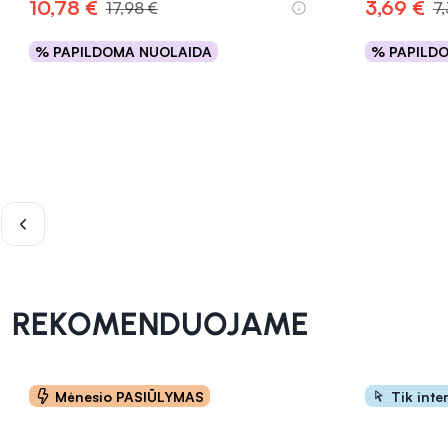
10,78 €
3,69 €
17,98 €
7
% PAPILDOMA NUOLAIDA
% PAPILD
Į krepšelį
INFORMACIJA
INFORMACIJA
REKOMENDUOJAME
Mėnesio PASIŪLYMAS
Tik inte