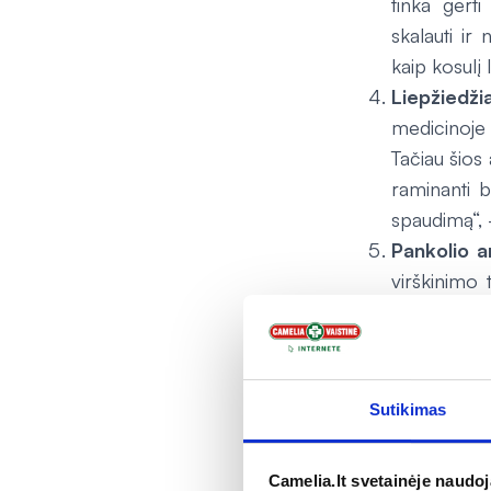
tinka gerti
skalauti ir
kaip kosulį
Liepžiedžia
medicinoje
Tačiau šios
raminanti b
spaudimą“,
Pankolio a
virškinimo 
gastritas, t
Pankolio a
vaistininkas
visiems.
Sutikimas
„Visas šias arb
tiktų ramunėl
Camelia.lt svetainėje naudo