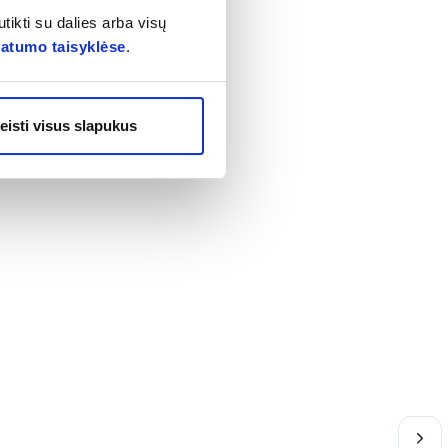
alimo simptomus,
tikti su dalies arba visų
istininkas.
vatumo taisyklėse
.
 reikėtų vartoti
 su vartojamais
eisti visus slapukus