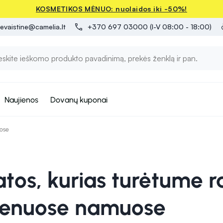
KOSMETIKOS MĖNUO: nuolaidos iki -50%!
evaistine@camelia.lt
+370 697 03000 (I-V 08:00 - 18:00)
Naujienos
Dovanų kuponai
uose
tos, kurias turėtume ra
ienuose namuose