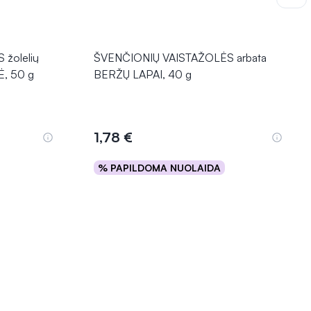
žolelių
ŠVENČIONIŲ VAISTAŽOLĖS arbata
, 50 g
BERŽŲ LAPAI, 40 g
1,78 €
% PAPILDOMA NUOLAIDA
Į krepšelį