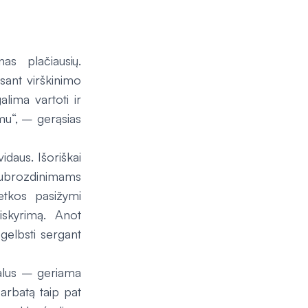
s plačiausių.
sant virškinimo
alima vartoti ir
imu“, – gerąsias
vidaus. Išoriškai
ubrozdinimams
etkos pasižymi
siskyrimą. Anot
gelbsti sergant
šalus – geriama
 arbatą taip pat