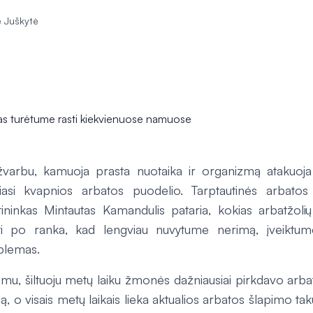
 Juškytė
varbu, kamuoja prasta nuotaika ir organizmą atakuoja į
biasi kvapnios arbatos puodelio. Tarptautinės arbato
tininkas Mintautas Kamandulis pataria, kokias arbatžolių
ti po ranka, kad lengviau nuvytume nerimą, įveiktum
blemas.
gimu, šiltuoju metų laiku žmonės dažniausiai pirkdavo arbatą
lą, o visais metų laikais lieka aktualios arbatos šlapimo tak