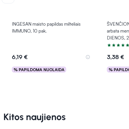
INGESAN maisto papildas milteliais
ŠVENČIONI
IMMUNO, 10 pak.
arbata me
DIENOS, 20
Įvertinimas 
6,19 €
3,38 €
% PAPILDOMA NUOLAIDA
% PAPILD
Į krepšelį
Kitos naujienos