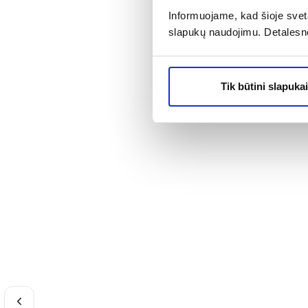
ramunėlės ir me
Informuojame, kad šioje sveta
galima pasidaryt
slapukų naudojimu. Detalesn
Vis dėlto M. Ka
saikingai ir n
Tik būtini slapukai
vaistais ar papi