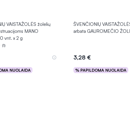
Ų VAISTAŽOLĖS žolelių
ŠVENČIONIŲ VAISTAŽOLĖS 
nstruacijoms MANO
arbata GAUROMEČIO ŽOLĖ
 vnt. x 2 g
(1)
5.0 iš 5
3,28 €
OMA NUOLAIDA
% PAPILDOMA NUOLAIDA
Į krepšelį
Į krepšelį