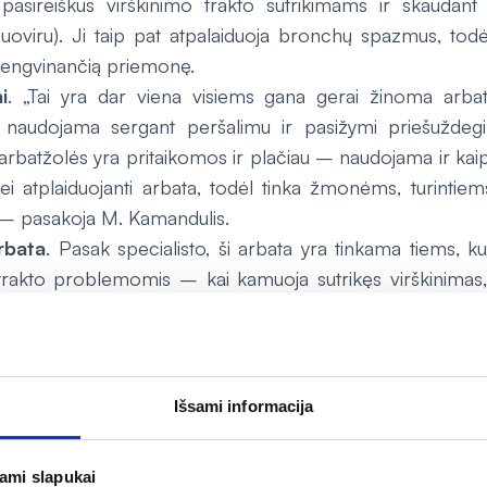
 pasireiškus virškinimo trakto sutrikimams ir skaudant
 nuoviru). Ji taip pat atpalaiduoja bronchų spazmus, todė
 lengvinančią priemonę.
i
. „Tai yra dar viena visiems gana gerai žinoma arbata
 naudojama sergant peršalimu ir pasižymi priešuždegim
 arbatžolės yra pritaikomos ir plačiau – naudojama ir kai
ei atplaiduojanti arbata, todėl tinka žmonėms, turintiem
 – pasakoja M. Kamandulis.
rbata
. Pasak specialisto, ši arbata yra tinkama tiems, ku
trakto problemomis – kai kamuoja sutrikęs virškinimas,
odėl gali praversti visiems, ketinantiems sėstis prie gausau
rbata naudojama sergant peršalimo ligomis, kosuliui l
 įspėja, kad pankolis turi labai savitą skonį ir kvapą, kuris
Išsami informacija
atas galima naudoti ir sumaišytas viena su kita. Pavyzdžiu
ių ir liepžiedžių arbata. Pasireiškus virškinimo sutr
jami slapukai