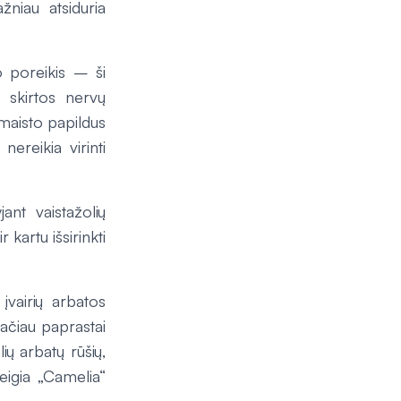
žniau atsiduria
o poreikis – ši
 skirtos nervų
 maisto papildus
ereikia virinti
nt vaistažolių
kartu išsirinkti
 įvairių arbatos
 tačiau paprastai
ių arbatų rūšių,
teigia „Camelia“