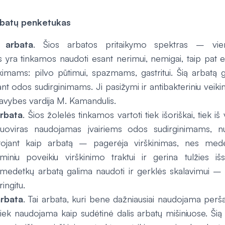
rbatų penketukas
 arbata
. Šios arbatos pritaikymo spektras – viena
yra tinkamos naudoti esant nerimui, nemigai, taip pat e
ikimams: pilvo pūtimui, spazmams, gastritui. Šią arbatą g
sant odos sudirginimams. Ji pasižymi ir antibakteriniu veik
avybes vardija M. Kamandulis.
rbata
. Šios žolelės tinkamos vartoti tiek išoriškai, tiek iš 
uoviras naudojamas įvairiems odos sudirginimams, n
rtojant kaip arbatą – pagerėja virškinimas, nes med
miniu poveikiu virškinimo traktui ir gerina tulžies iš
, medetkų arbatą galima naudoti ir gerklės skalavimui – 
ringitu.
arbata
. Tai arbata, kuri bene dažniausiai naudojama per
 tiek naudojama kaip sudėtinė dalis arbatų mišiniuose. Šią