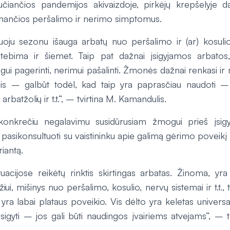
učiančios pandemijos akivaizdoje, pirkėjų krepšelyje da
inančios peršalimo ir nerimo simptomus.
tuoju sezonu išauga arbatų nuo peršalimo ir (ar) kosuli
stebima ir šiemet. Taip pat dažnai įsigyjamos arbatos,
ui pagerinti, nerimui pašalinti. Žmonės dažnai renkasi ir
is – galbūt todėl, kad taip yra paprasčiau naudoti – n
 arbatžolių ir t.t.“, – tvirtina M. Kamandulis.
konkrečiu negalavimu susidūrusiam žmogui prieš įsigyja
pasikonsultuoti su vaistininku apie galimą gėrimo poveikį ir 
riantą.
tuacijose reikėtų rinktis skirtingas arbatas. Žinoma, yra
iui, mišinys nuo peršalimo, kosulio, nervų sistemai ir t.t.,
yra labai plataus poveikio. Vis dėlto yra keletas universal
įsigyti – jos gali būti naudingos įvairiems atvejams“, – 