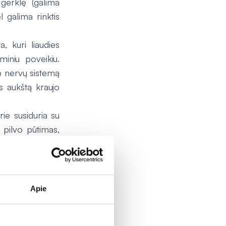
 gerklę (galima
l galima rinktis
, kuri liaudies
iniu poveikiu.
p nervų sistemą
s aukštą kraujo
rie susiduria su
 pilvo pūtimas,
s švenčių stalo.
engvinti. Visgi
 gali patikti ne
Apie
i, esant nemigai
ikimams padėtų