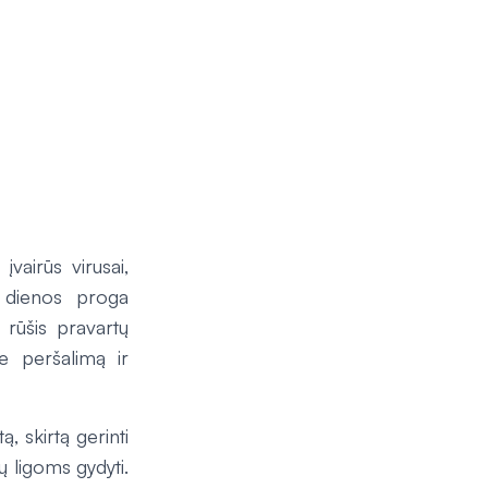
vairūs virusai,
s dienos proga
 rūšis pravartų
e peršalimą ir
, skirtą gerinti
ų ligoms gydyti.