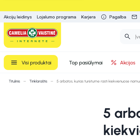
Akcijų leidinys
Lojalumo programa
Karjera
Pagalba
Visi produktai
Top pasiūlymai
Akcijos
Titulinis
Tinklaraštis
5 arbatos, kurias turėtume rasti kiekvienuose nam
5 arba
kiekv