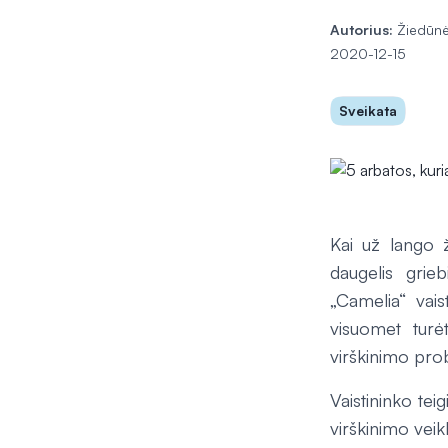
Autorius:
Žiedūnė
2020-12-15
Sveikata
Kai už lango ž
daugelis grie
„Camelia“ vais
visuomet turė
virškinimo pro
Vaistininko tei
virškinimo veik