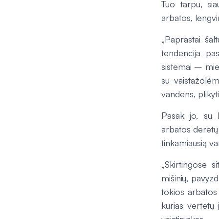
Tuo tarpu, sia
arbatos, lengv
„Paprastai šal
tendencija pa
sistemai – mieg
su vaistažolėm
vandens, plikyti
Pasak jo, su 
arbatos derėtų 
tinkamiausią va
„Skirtingose si
mišinių, pavyzdž
tokios arbatos 
kurias vertėtų 