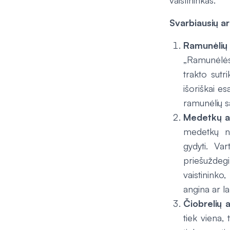
vaistininkas.
Svarbiausių a
Ramunėlių
„Ramunėlės 
trakto sutr
išoriškai e
ramunėlių s
Medetkų a
medetkų n
gydyti. Va
priešuždegi
vaistininko
angina ar la
Čiobrelių 
tiek viena,