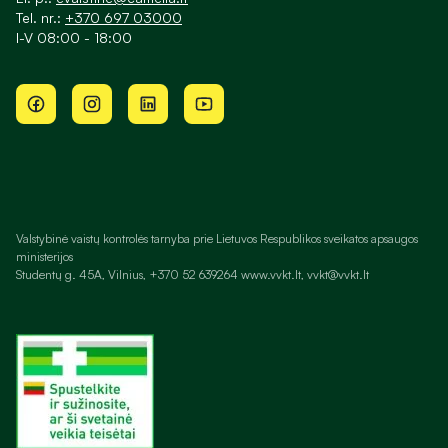
Tel. nr.:
+370 697 03000
I-V 08:00 - 18:00
Valstybinė vaistų kontrolės tarnyba prie Lietuvos Respublikos sveikatos apsaugos
ministerijos
Studentų g. 45A, Vilnius, +370 52 639264 www.vvkt.lt, vvkt@vvkt.lt