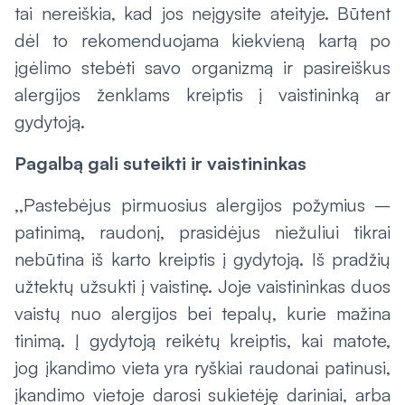
tai nereiškia, kad jos neįgysite ateityje. Būtent
dėl to rekomenduojama kiekvieną kartą po
įgėlimo stebėti savo organizmą ir pasireiškus
alergijos ženklams kreiptis į vaistininką ar
gydytoją.
Pagalbą gali suteikti ir vaistininkas
,,Pastebėjus pirmuosius alergijos požymius –
patinimą, raudonį, prasidėjus niežuliui tikrai
nebūtina iš karto kreiptis į gydytoją. Iš pradžių
užtektų užsukti į vaistinę. Joje vaistininkas duos
vaistų nuo alergijos bei tepalų, kurie mažina
tinimą. Į gydytoją reikėtų kreiptis, kai matote,
jog įkandimo vieta yra ryškiai raudonai patinusi,
įkandimo vietoje darosi sukietėję dariniai, arba