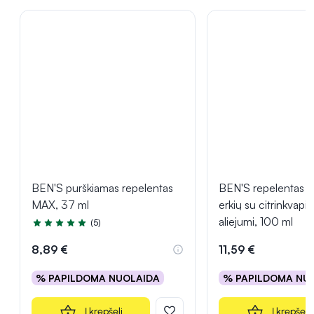
BEN'S purškiamas repelentas
BEN'S repelentas n
MAX, 37 ml
erkių su citrinkvapi
aliejumi, 100 ml
(5)
Įvertinimas 5.0 iš 5
8,89 €
11,59 €
% PAPILDOMA NUOLAIDA
% PAPILDOMA NU
Į krepšelį
Į krepšelį