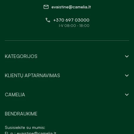
evaistine@camelia.lt
+370 697 03000
I-V 08:00 - 18:00
KATEGORIJOS
KLIENTŲ APTARNAVIMAS
CAMELIA
BENDRAUKIME
Susisiekite su mumis:
El. p.:
evaistine@camelia.lt