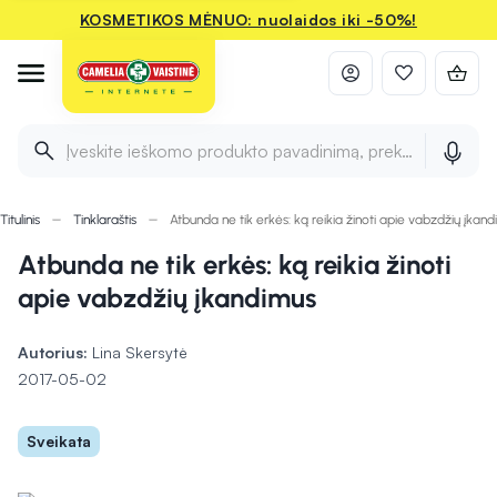
KOSMETIKOS MĖNUO: nuolaidos iki -50%!
Įveskite ieškomo produkto pavadinimą, prekės ženklą ir 
Titulinis
Tinklaraštis
Atbunda ne tik erkės: ką reikia žinoti apie vabzdžių įkan
Atbunda ne tik erkės: ką reikia žinoti
apie vabzdžių įkandimus
Autorius:
Lina Skersytė
2017-05-02
Sveikata