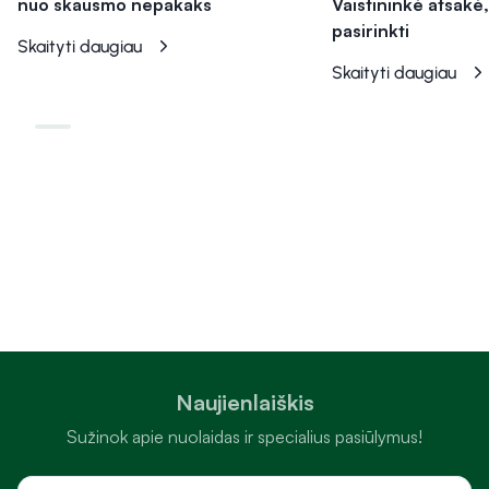
nuo skausmo nepakaks
Vaistininkė atsakė,
pasirinkti
Skaityti daugiau
Skaityti daugiau
Naujienlaiškis
Sužinok apie nuolaidas ir specialius pasiūlymus!