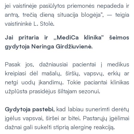
jei vaistinėje pasiūlytos priemonės nepadeda ir
antrą, trečią dieną situacija blogėja”, – teigia
vaistininkė L. Stolė.
Jai pritaria ir ,,MediCa klinika” šeimos
gydytoja Neringa Girdžiuvienė.
Pasak jos, dažniausiai pacientai į medikus
kreipiasi dėl mašalų, širšių, vapsvų, erkių ar
netgi uodų įkandimų. Tokie paciantai klinikas
užplūsta prasidėjus šiltajam sezonui.
Gydytoja pastebi,
kad labiau sunerimti derėtų
įgėlus vapsvai, širšei ar bitei. Pastarųjų įgėlimai
dažnai gali sukelti stiprią alerginę reakciją.