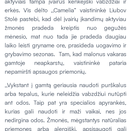
aktyviais tampa įvairūs kenkėjiški vabzdžiai ir
erkės. Vis dėlto ,,Camelia” vaistininkė Liubov
Stolė pastebi, kad dėl įvairių įkandimų aktyviau
žmonės pradeda kreiptis nuo gegužės
mėnesio, mat nuo tada jie pradeda daugiau
laiko leisti gryname ore, prasideda uogavimo ir
grybavimo sezonas. Tam, kad malonus vakaras
gamtoje neapkarstų, vaistininkė pataria
nepamiršti apsaugos priemonių.
,,Vykstant į gamtą geriausia naudoti purškalus
arba tepalus, kurie neleidžia vabzdžiui nutūpti
ant odos. Taip pat yra specialios apyrankės,
kurias gali naudoti ir maži vaikai, nes jos
nedirgina odos. Žmonės, mėgstantys natūralias
priemones arba alergiški, apsisaugoti gali