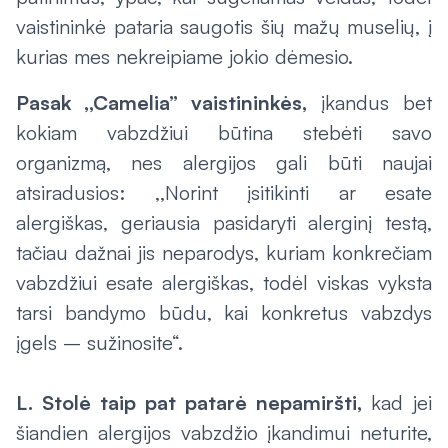
vaistininkė pataria saugotis šių mažų muselių, į
kurias mes nekreipiame jokio dėmesio.
Pasak ,,Camelia” vaistininkės,
įkandus bet
kokiam vabzdžiui būtina stebėti savo
organizmą, nes alergijos gali būti naujai
atsiradusios: ,,Norint įsitikinti ar esate
alergiškas, geriausia pasidaryti alerginį testą,
tačiau dažnai jis neparodys, kuriam konkrečiam
vabzdžiui esate alergiškas, todėl viskas vyksta
tarsi bandymo būdu, kai konkretus vabzdys
įgels – sužinosite“.
L. Stolė taip pat patarė nepamiršti,
kad jei
šiandien alergijos vabzdžio įkandimui neturite,