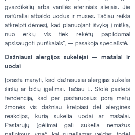
gvazdikėlių arba vanilės eteriniais aliejais. Jie
natūraliai atbaido uodus ir muses. Tačiau reikia
atkreipti dėmesį, kad planuojant išvyką į mišką,
nuo erkių vis tiek rekėtų papildomai
apsisaugoti purškalais”, – pasakoja specialistė.
Dažniausi alergijos sukėlėjai – mašalai ir
uodai
Įprasta manyti, kad dažniausiai alergijas sukelia
širšių ar bičių įgėlimai. Tačiau L. Stolė pastebi
tendenciją, kad per pastaruosius porą metų
žmonės vis dažniau kreipiasi dėl alerginės
reakcijos, kurią sukelia uodai ar mašalai.
Pastarųjų įgėlimai gali sukelia nemažus
patinimus, ypač, kai sugeliamas veidas, todėl