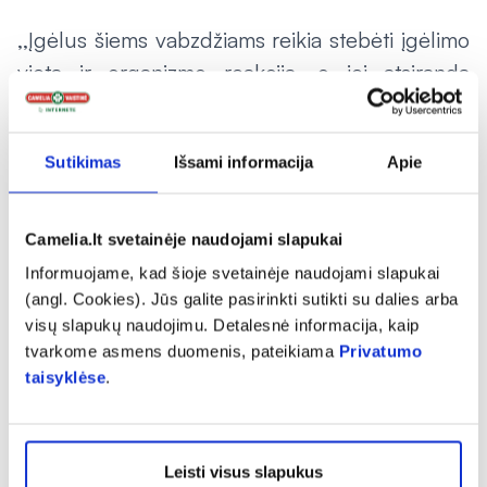
,,Įgėlus šiems vabzdžiams reikia stebėti įgėlimo
vietą ir organizmo reakciją, o jei atsiranda
tinimas, dusulys, pasunkėja kvėpavimas,
pasikeičia širdies veikla, pradeda berti visa
Sutikimas
Išsami informacija
Apie
kūną arba anksčiau esate turėjęs alerginę
reakciją, reikia nedelsiant kreiptis į specialistą”,
– pataria gydytoja.
Camelia.lt svetainėje naudojami slapukai
Informuojame, kad šioje svetainėje naudojami slapukai
Tie, kurie alerginės reakcijos įkandimui neturi,
(angl. Cookies). Jūs galite pasirinkti sutikti su dalies arba
visų slapukų naudojimu. Detalesnė informacija, kaip
tačiau jaučia tvinksėjimą ir gėlimą, įgėlimo vietą
tvarkome asmens duomenis, pateikiama
Privatumo
N. Girdžiuvienė pataria atvėsinti ledu ar net
taisyklėse
.
panaudoti užšaldytus maisto produktus,
įvyniotus į medžiagą. Tokį kompresą reikėtų
laikyti bent 10 minučių. Taip pat įkandimams
Leisti visus slapukus