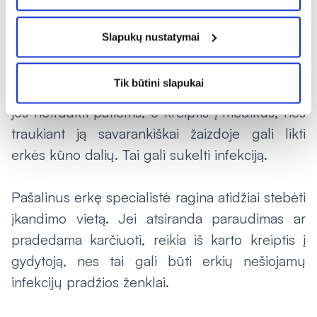
tinka tepalai, kurių galima rasti vaistinėse.
Slapukų nustatymai
Kalbėdama apie erkes gydytoja įspėjo, kad jų
saugotis reikėtų jau nuo ankstyvo pavasario.
Tik būtini slapukai
Įkandus erkei N. Girdžiuvienė siūlo jokiu būdu
jos netraukti patiems, o kreiptis į medikus, nes
traukiant ją savarankiškai žaizdoje gali likti
erkės kūno dalių. Tai gali sukelti infekciją.
Pašalinus erkę specialistė ragina atidžiai stebėti
įkandimo vietą. Jei atsiranda paraudimas ar
pradedama karčiuoti, reikia iš karto kreiptis į
gydytoją, nes tai gali būti erkių nešiojamų
infekcijų pradžios ženklai.