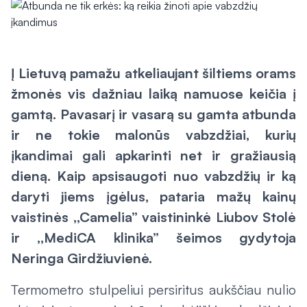
Į Lietuvą pamažu atkeliaujant šiltiems orams
žmonės vis dažniau laiką namuose keičia į
gamtą. Pavasarį ir vasarą su gamta atbunda
ir ne tokie malonūs vabzdžiai, kurių
įkandimai gali apkarinti net ir gražiausią
dieną. Kaip apsisaugoti nuo vabzdžių ir ką
daryti jiems įgėlus, pataria mažų kainų
vaistinės ,,Camelia” vaistininkė Liubov Stolė
ir ,,MediCA klinika” šeimos gydytoja
Neringa Girdžiuvienė.
Termometro stulpeliui persiritus aukščiau nulio