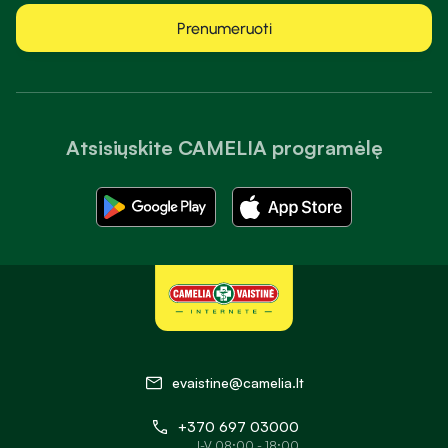
Prenumeruoti
Atsisiųskite CAMELIA programėlę
evaistine@camelia.lt
+370 697 03000
I-V 08:00 - 18:00