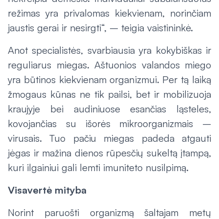
režimas yra privalomas kiekvienam, norinčiam
jaustis gerai ir nesirgti“, – teigia vaistininkė.
Anot specialistės, svarbiausia yra kokybiškas ir
reguliarus miegas. Aštuonios valandos miego
yra būtinos kiekvienam organizmui. Per tą laiką
žmogaus kūnas ne tik pailsi, bet ir mobilizuoja
kraujyje bei audiniuose esančias ląsteles,
kovojančias su išorės mikroorganizmais –
virusais. Tuo pačiu miegas padeda atgauti
jėgas ir mažina dienos rūpesčių sukeltą įtampą,
kuri ilgainiui gali lemti imuniteto nusilpimą.
Visavertė mityba
Norint paruošti organizmą šaltajam metų