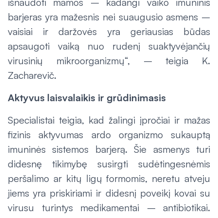
išnaudoti mamos – kadangi vaiko imuninis
barjeras yra mažesnis nei suaugusio asmens –
vaisiai ir daržovės yra geriausias būdas
apsaugoti vaiką nuo rudenį suaktyvėjančių
virusinių mikroorganizmų“, – teigia K.
Zacharevič.
Aktyvus laisvalaikis ir grūdinimasis
Specialistai teigia, kad žalingi įpročiai ir mažas
fizinis aktyvumas ardo organizmo sukauptą
imuninės sistemos barjerą. Šie asmenys turi
didesnę tikimybę susirgti sudėtingesnėmis
peršalimo ar kitų ligų formomis, neretu atveju
jiems yra priskiriami ir didesnį poveikį kovai su
virusu turintys medikamentai – antibiotikai.