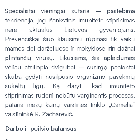
Specialistai vieningai sutaria – pastebima
tendencija, jog išankstinis imuniteto stiprinimas
nėra aktualus Lietuvos gyventojams.
Prevenciškai šiuo klausimu rūpinasi tik vaikų
mamos dėl darželiuose ir mokyklose itin dažnai
plintančių virusų. Likusiems, šis aplaidumas
vėliau atsiliepia dvigubai – susirgę pacientai
skuba gydyti nusilpusio organizmo pasekmių
sukeltų ligų. Ką daryti, kad imuniteto
stiprinimas rudenį nebūtų varginantis procesas,
pataria mažų kainų vaistinės tinklo „Camelia“
vaistininkė K. Zacharevič.
Darbo ir poilsio balansas