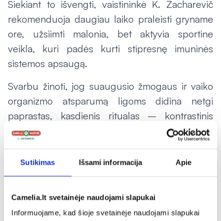
Siekiant to išvengti, vaistininkė K. Zacharevič
rekomenduoja daugiau laiko praleisti gryname
ore, užsiimti malonia, bet aktyvia sportine
veikla, kuri padės kurti stipresnę imuninės
sistemos apsaugą.
Svarbu žinoti, jog suaugusio žmogaus ir vaiko
organizmo atsparumą ligoms didina netgi
paprastas, kasdienis ritualas – kontrastinis
dušas. Pasak vaistininkės, nemėgstantiems
ekstremalių pojūčių ir grūdinimosi šaltame
ežero ar upės vandenyje, užtenka kas rytą
Sutikimas
Išsami informacija
Apie
praustis kontrastiniame duše. Tai padės
suaktyvinti žmogaus kraujotaką ir paskatins
Camelia.lt svetainėje naudojami slapukai
imuninių ląstelių atsinaujinimą organizme, kuris
Informuojame, kad šioje svetainėje naudojami slapukai
turės teigiamą poveikį organizmo atsparumo