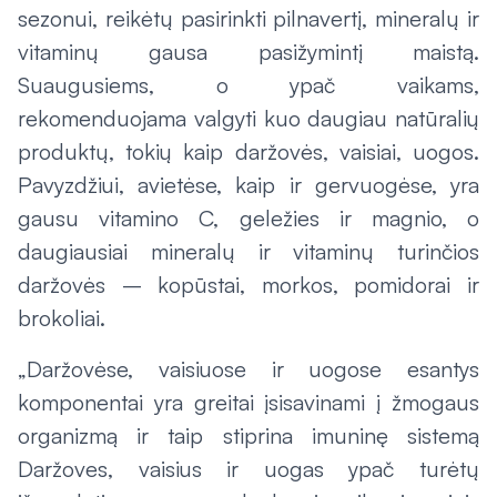
sezonui, reikėtų pasirinkti pilnavertį, mineralų ir
vitaminų gausa pasižymintį maistą.
Suaugusiems, o ypač vaikams,
rekomenduojama valgyti kuo daugiau natūralių
produktų, tokių kaip daržovės, vaisiai, uogos.
Pavyzdžiui, avietėse, kaip ir gervuogėse, yra
gausu vitamino C, geležies ir magnio, o
daugiausiai mineralų ir vitaminų turinčios
daržovės – kopūstai, morkos, pomidorai ir
brokoliai.
„Daržovėse, vaisiuose ir uogose esantys
komponentai yra greitai įsisavinami į žmogaus
organizmą ir taip stiprina imuninę sistemą
Daržoves, vaisius ir uogas ypač turėtų