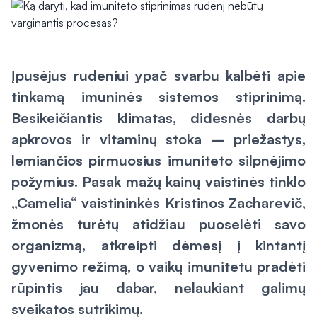
Įpusėjus rudeniui ypač svarbu kalbėti apie
tinkamą imuninės sistemos stiprinimą.
Besikeičiantis klimatas, didesnės darbų
apkrovos ir vitaminų stoka – priežastys,
lemiančios pirmuosius imuniteto silpnėjimo
požymius. Pasak mažų kainų vaistinės tinklo
„Camelia“ vaistininkės Kristinos Zacharevič,
žmonės turėtų atidžiau puoselėti savo
organizmą, atkreipti dėmesį į kintantį
gyvenimo režimą, o vaikų imunitetu pradėti
rūpintis jau dabar, nelaukiant galimų
sveikatos sutrikimų.