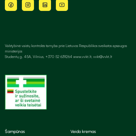
Valstybinė vaistų kontrolės tarnyba prie Lietuvos Respublikos sveikatos apsaugos
ministerijos
Studentų g. 45A, Vilnius, +370 52 639264 www.vvkt.lt, vvkt@vvkt.lt
Šampūnas
Veido kremas