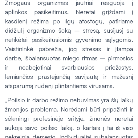
Žmogaus organizmas jautriai reaguoja į
aplinkos pasikeitimus. Neretai grįždami į
kasdienį režimą po ilgų atostogų, patiriame
didžiulį organizmo šoką – stresą, susijusį su
netikėtai pasikeitusiomis gyvenimo sąlygomis.
Vaistininkė pabrėžia, jog stresas ir įtampa
darbe, išbalansuotas miego ritmas – pirmosios
ir neabejotinai svarbiausios priežastys,
lemiančios prastėjančią savijautą ir mažesnį
atsparumą rudenį plintantiems virusams.
„Poilsio ir darbo režimo nebuvimas yra šių laikų
žmonijos problema. Norėdami būti pripažinti ir
sėkmingi profesinėje srityje, žmonės neretai
aukoja savo poilsio laiką, o kartais į tai iš viso
nekreipia dėmesio. Individualiai subalansuotas