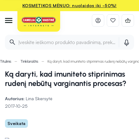
KOSMETIKOS MĖNUO: nuolaidos iki -50%!
Įveskite ieškomo produkto pavadinimą, prekės ženklą ir 
Titulinis
Tinklaraštis
Ką daryti, kad imuniteto stiprinimas rudenį nebūtų vargin
Ką daryti, kad imuniteto stiprinimas
rudenį nebūtų varginantis procesas?
Autorius:
Lina Skersytė
2017-10-25
Sveikata