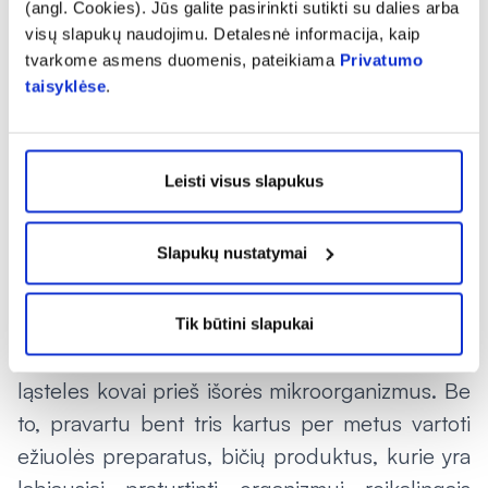
(angl. Cookies). Jūs galite pasirinkti sutikti su dalies arba
ligoms stiprinimui.
visų slapukų naudojimu. Detalesnė informacija, kaip
tvarkome asmens duomenis, pateikiama
Privatumo
Vitaminai
taisyklėse
.
Specialistai vieningai teigia, kad norint
sustiprinti organizmo atsparumą,
Leisti visus slapukus
rekomenduojama vartoti vitaminą C. „Jeigu
abejojate savo arba vaiko atsparumu ligoms –
Slapukų nustatymai
rekomenduoju šį vitaminą vartoti jau dabar.
Kodėl taip sakau? Norėdami pajusti jo efektą,
turime šį preparatą naudoti mažiausiai 6
Tik būtini slapukai
savaites, kol organizmas ims kurti apsaugines
ląsteles kovai prieš išorės mikroorganizmus. Be
to, pravartu bent tris kartus per metus vartoti
ežiuolės preparatus, bičių produktus, kurie yra