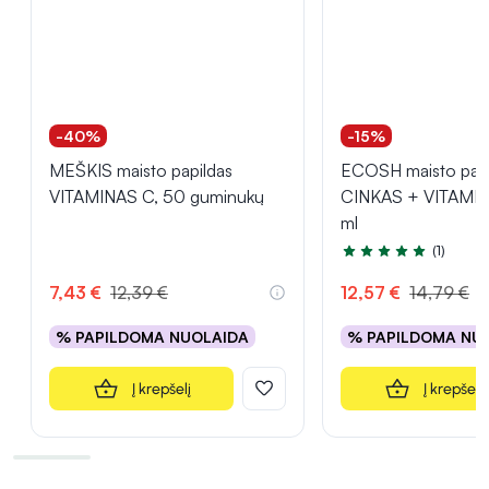
-40%
-15%
MEŠKIS maisto papildas
ECOSH maisto papi
VITAMINAS C, 50 guminukų
CINKAS + VITAMIN
ml
(1)
Įvertinimas 5.0 iš 5
7,43 €
12,39 €
12,57 €
14,79 €
% PAPILDOMA NUOLAIDA
% PAPILDOMA NU
Į krepšelį
Į krepšelį