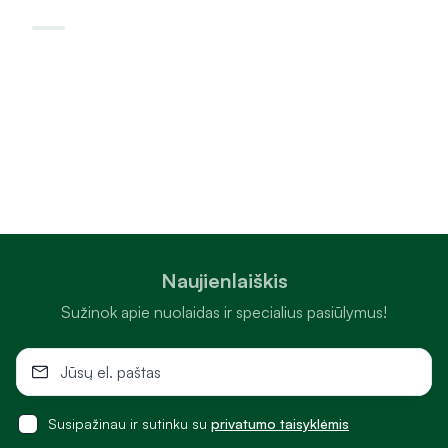
Naujienlaiškis
Sužinok apie nuolaidas ir specialius pasiūlymus!
Susipažinau ir sutinku su
privatumo taisyklėmis