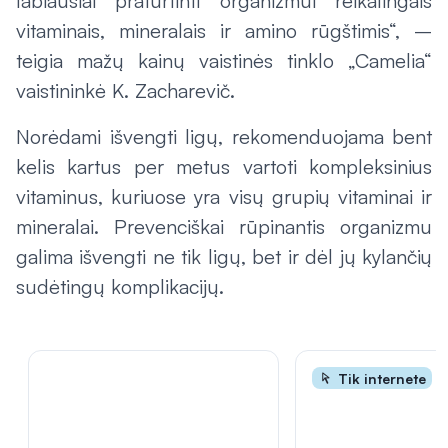
labiausiai praturtinti organizmui reikalingais
vitaminais, mineralais ir amino rūgštimis“, –
teigia mažų kainų vaistinės tinklo „Camelia“
vaistininkė K. Zacharevič.
Norėdami išvengti ligų, rekomenduojama bent
kelis kartus per metus vartoti kompleksinius
vitaminus, kuriuose yra visų grupių vitaminai ir
mineralai. Prevenciškai rūpinantis organizmu
galima išvengti ne tik ligų, bet ir dėl jų kylančių
sudėtingų komplikacijų.
Tik internete