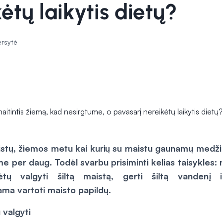
ėtų laikytis dietų?
ersytė
istų, žiemos metu kai kurių su maistu gaunamų medžia
 per daug. Todėl svarbu prisiminti kelias taisykles: n
kėtų valgyti šiltą maistą, gerti šiltą vandenį 
a vartoti maisto papildų.
 valgyti