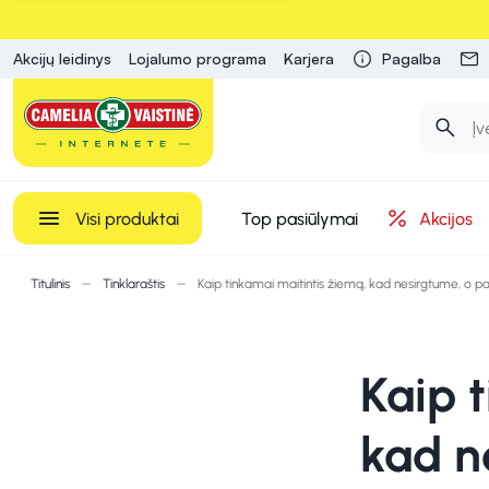
Akcijų leidinys
Lojalumo programa
Karjera
Pagalba
Visi produktai
Top pasiūlymai
Akcijos
Titulinis
Tinklaraštis
Kaip tinkamai maitintis žiemą, kad nesirgtume, o pav
Kaip 
kad n