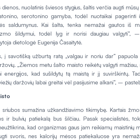
dienos, nuolatinis šviesos stygius, šaltis verčia augti mūsų
onino, serotonino gamyba, todėl nuotaikai pagerinti i
ės saldumynus. Kai šalta, tenka nemažai gautos iš ma
izmo šildymui, todėl lyg ir norisi daugiau valgyti“, 
dytoja dietologė Eugenija Časaitytė.
 į savotišką užburtą ratą „valgau ir noriu dar“ papuola t
ržovių. „Žiemos metu šalto maisto reikėtų valgyti mažiau
 energijos, kad sušildytų tą maistą ir jį suvirškintų. 
iežių daržovių labai greitai vėl pasijusime alkani“, – paste
aisto
ai ir sriubos sumažina užkandžiavimo tikimybę. Kartais ž
s ir bulvių patiekalą bus šilčiau. Pasak specialistės, to
neužtikrina, kad organizmas gaus jam reikiamų maistinių m
augti svoris, nes kalorijų mėsos patiekaluose yra nemaža