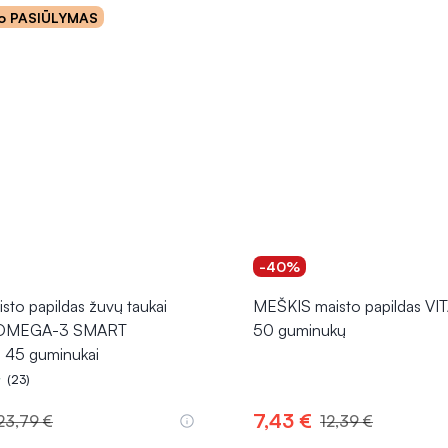
o PASIŪLYMAS
-40%
to papildas žuvų taukai
MEŠKIS maisto papildas VI
OMEGA-3 SMART
50 guminukų
45 guminukai
(23)
5.0 iš 5
7,43 €
23,79 €
12,39 €