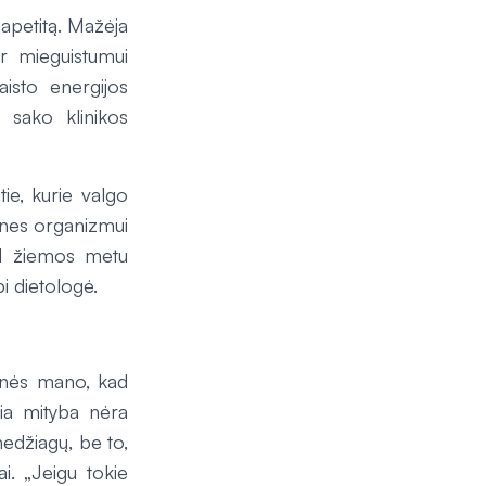
 apetitą. Mažėja
r mieguistumui
isto energijos
– sako klinikos
ie, kurie valgo
, nes organizmui
Tad žiemos metu
bi dietologė.
monės mano, kad
kia mityba nėra
edžiagų, be to,
i. „Jeigu tokie