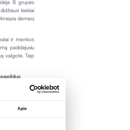
idėja B grupės
idžiausi kiekiai
atkreipia dėmesį
kalai ir menkos
emą padidėjusiu
ką valgote. Taip
 papildus
 apsaugotų nuo
emai reikalingų
 iš maisto gauti
Apie
aistininkė Jurga