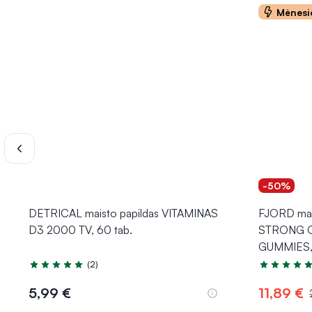
Mėnesi
-50%
DETRICAL maisto papildas VITAMINAS
FJORD mais
D3 2000 TV, 60 tab.
STRONG 
GUMMIES, 
(2)
Įvertinimas 5.0 iš 5
Įvertinimas 
5,99 €
11,89 €