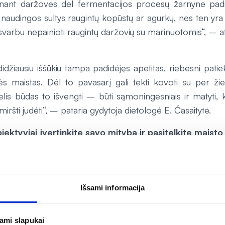
inant daržoves dėl fermentacijos procesų žarnyne pad
naudingos sultys raugintų kopūstų ar agurkų, nes ten yra d
 svarbu nepainioti raugintų daržovių su marinuotomis“, – 
džiausiu iššūkiu tampa padidėjęs apetitas, riebesni patie
ės maistas. Dėl to pavasarį gali tekti kovoti su per ži
telis būdas to išvengti – būti sąmoningesniais ir matyti, 
miršti judėti“, – pataria gydytoja dietologė E. Časaitytė.
bjektyviai įvertinkite savo mitybą ir pasitelkite maisto
žmonės maistui ima kelti papildomą reikalavimą – kad
. Vadinasi, norima, kad maistas suteiktų imuninei sist
u akivaizdu, kad mūsų krašte visais metų laikais sunku tik
Išsami informacija
edžiagų“, – sako mažų kainų vaistinių tinklo „Camelia“ v
jami slapukai