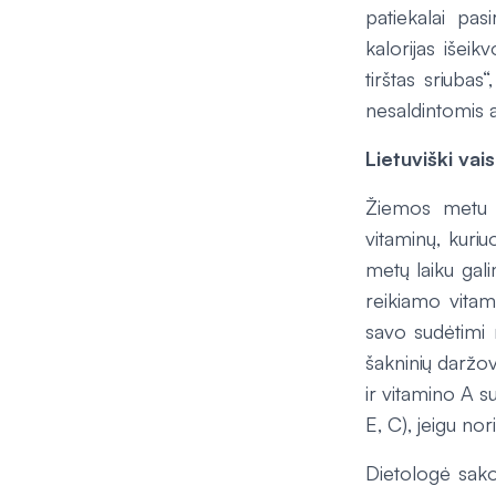
patiekalai pa
kalorijas išeik
tirštas sriubas
nesaldintomis 
Lietuviški vais
Žiemos metu tu
vitaminų, kuriu
metų laiku gal
reikiamo vitami
savo sudėtimi 
šakninių daržovi
ir vitamino A s
E, C), jeigu no
Dietologė sako,