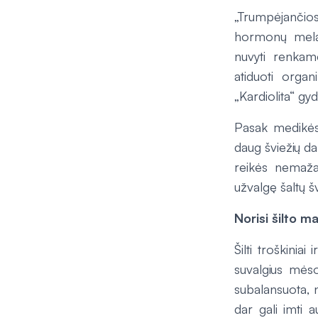
„Trumpėjančios 
hormonų melat
nuvyti renkam
atiduoti organ
„Kardiolita“ gy
Pasak medikės,
daug šviežių da
reikės nemažai
užvalgę šaltų šv
Norisi šilto m
Šilti troškini
suvalgius mėso
subalansuota, 
dar gali imti 