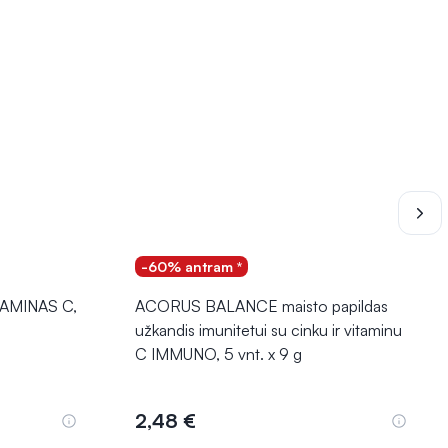
-60% antram *
TAMINAS C,
ACORUS BALANCE maisto papildas
užkandis imunitetui su cinku ir vitaminu
C IMMUNO, 5 vnt. x 9 g
2,48 €