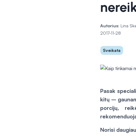
nereik
Autorius:
Lina Sk
2017-11-28
Sveikata
Pasak special
kitų – gauname
porcijų, rei
rekomenduojam
Norisi daugiau