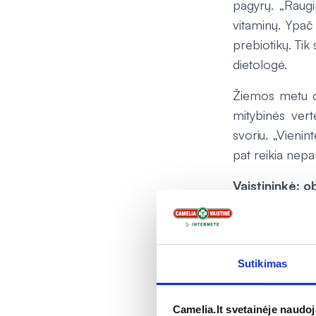
pagyrų. „Raug
vitaminų. Ypač 
prebiotikų. Tik
dietologė.
Žiemos metu di
mitybinės vert
svoriu. „Vienin
pat reikia nepa
Vaistininkė: o
„Žiemos metu 
peršalimo ligų
medžiagų. Tačia
Sutikimas
visų reikiamų m
Juknevičienė.
Camelia.lt svetainėje naudo