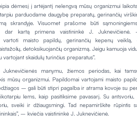
reipia dėmesį į artėjantį nelengvą mūsų organizmui laiko
kotarpiu parduodame daugybę preparatų, gerinančių virškin
mą skrandyje. Visuomet prašome būti sąmoningiems,
dar kartą primena vaistininkė J. Juknevičienė
vartoti maisto papildų, gerinančių kepenų veiklą, ge
tažolių, detoksikuojančių organizmą. Jeigu kamuoja vidur
u vartojant skaidulų turinčius preparatus“.
J. Juknevičienės manymu, žiemos periodas, kai tamsu
kis mūsų organizmui. Papildomai vartojami maisto papild
žiagos – gali būti stipri pagalba ir atrama kovoje su pe
aikotarpiu lems, kaip pasitiksime pavasarį. Su antsvoriu,
oriu, sveiki ir džiaugsmingi. Tad nepamirškite rūpintis s
tininkais“, – kviečia vaistininkė J. Juknevičienė.