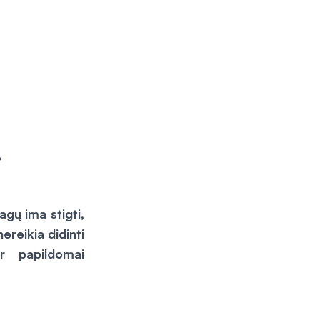
gų ima stigti,
ereikia didinti
ir papildomai