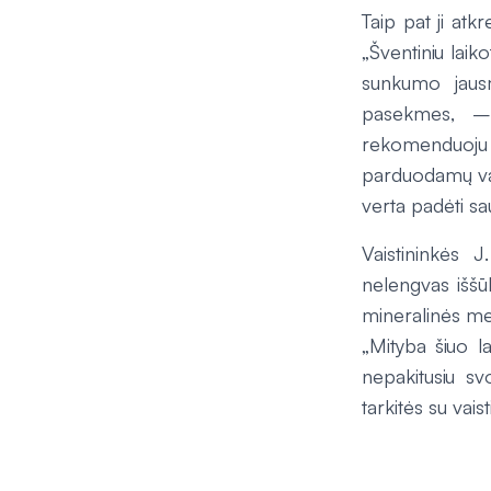
Taip pat ji atk
„Šventiniu lai
sunkumo jaus
pasekmes, – 
rekomenduoju 
parduodamų vais
verta padėti sa
Vaistininkės 
nelengvas iššū
mineralinės med
„Mityba šiuo l
nepakitusiu sv
tarkitės su vais