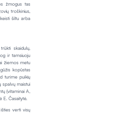
nes žmogus tas
ovių troškinius,
eisti šiltu arba
rūkti skaidulų,
jog ir tamsiuoju
žai žiemos metu
tagūžis kopūstas
d turime puikių
ių spalvų maistui
tų (vitaminai A,
ė E. Časaitytė.
šties verti visų