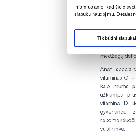
Ji pataria obje
Informuojame, kad šioje sveta
vaistininku, ko
slapukų naudojimu. Detalesn
stambesniems 
raciono, per d
centruose par
Tik būtini slapukai
savo sudėtimi 
medžiagų defici
Anot speciali
vitaminas C – 
kaip mums pav
užklumpa prast
vitamino D ki
gyvenančių ž
rekomenduočiau
vaistininkė.