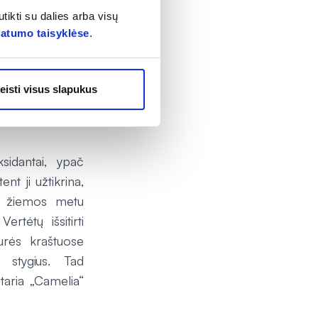
 ir pasitarti su
tikti su dalies arba visų
g neretai būtent
vatumo taisyklėse
.
dėl neįvairaus
ais ir prekybos
 daug, maistas
eisti visus slapukus
ja su maistinių
sidantai, ypač
t ji užtikrina,
ai žiemos metu
rtėtų išsitirti
urės kraštuose
 stygius. Tad
taria „Camelia“