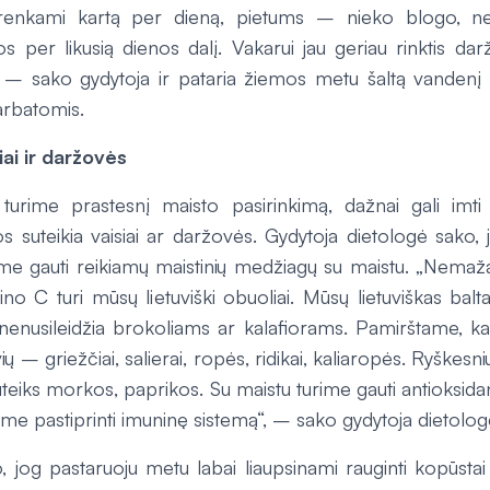
sirenkami kartą per dieną, pietums – nieko blogo, 
vos per likusią dienos dalį. Vakarui jau geriau rinktis darž
“, – sako gydytoja ir pataria žiemos metu šaltą vandenį k
arbatomis.
iai ir daržovės
rime prastesnį maisto pasirinkimą, dažnai gali imti t
os suteikia vaisiai ar daržovės. Gydytoja dietologė sako, 
ime gauti reikiamų maistinių medžiagų su maistu. „Nema
no C turi mūsų lietuviški obuoliai. Mūsų lietuviškas bal
nenusileidžia brokoliams ar kalafiorams. Pamirštame, ka
ų – griežčiai, salierai, ropės, ridikai, kaliaropės. Ryškesn
uteiks morkos, paprikos. Su maistu turime gauti antioksidan
rime pastiprinti imuninę sistemą“, – sako gydytoja dietolog
 jog pastaruoju metu labai liaupsinami rauginti kopūstai i