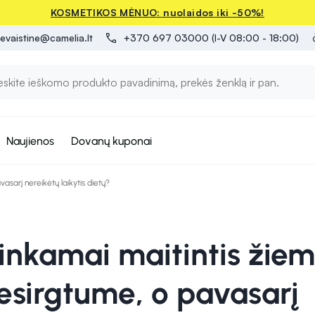
KOSMETIKOS MĖNUO: nuolaidos iki -50%!
evaistine@camelia.lt
+370 697 03000 (I-V 08:00 - 18:00)
Naujienos
Dovanų kuponai
asarį nereikėtų laikytis dietų?
tinkamai maitintis žiem
esirgtume, o pavasarį