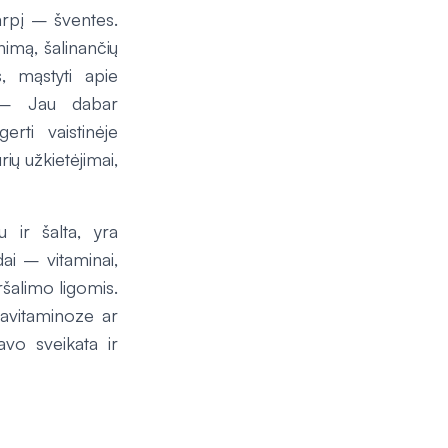
tarpį – šventes.
imą, šalinančių
 mąstyti apie
. – Jau dabar
rti vaistinėje
ių užkietėjimai,
 ir šalta, yra
ai – vitaminai,
ršalimo ligomis.
 avitaminoze ar
avo sveikata ir