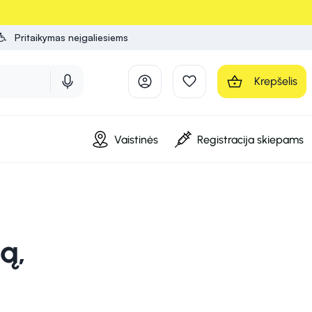
Pritaikymas neįgaliesiems
Krepšelis
Vaistinės
Registracija skiepams
ą,