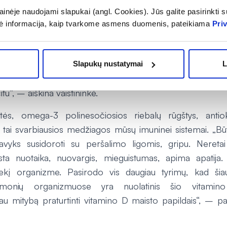
ktyviai įvertinti savo ir savo šeimos narių kasdienę mitybą
inėje naudojami slapukai (angl. Cookies). Jūs galite pasirinkti su
kių maisto medžiagų jums gali trūkti. Ji atkreipia dėmesį, jo
ė informacija, kaip tvarkome asmens duomenis, pateikiama
Pri
žmonėms trūksta vitaminų ir mineralų. „Svoris auga 
idelio patiekalų kaloringumo, piktnaudžiavimo saldumyn
duodamais paruoštais patiekalais. Tačiau nors valgoma
Slapukų nustatymai
L
gali būti skurdus. Paradoksas: svoris auga, o kūnas kovo
tu“, – aiškina vaistininkė.
stės, omega-3 polinesočiosios riebalų rūgštys, antiok
tai svarbiausios medžiagos mūsų imuninei sistemai. „Būten
yks susidoroti su peršalimo ligomis, gripu. Neret
a nuotaika, nuovargis, mieguistumas, apima apatija. Ve
ekį organizme. Pasirodo vis daugiau tyrimų, kad šia
monių organizmuose yra nuolatinis šio vitamino
 mitybą praturtinti vitamino D maisto papildais“, – pa