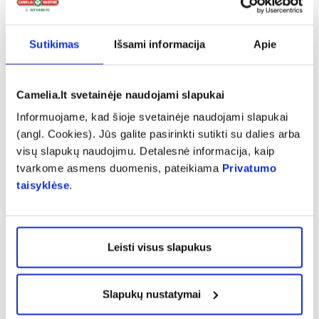
miegant, tad ir naktį nepailsima, – sako R.
Blynas. – O imunitetui labai reikalingas poilsis,
kokybiškas miegas.“
Sutikimas
Išsami informacija
Apie
Visą rugsėjį „Camelia" vaistinėse ir
Camelia.lt svetainėje naudojami slapukai
internetinėje vaistinėje
camelia.lt
– maisto
Informuojame, kad šioje svetainėje naudojami slapukai
papildams imunitetui bei žuvų taukams – iki
(angl. Cookies). Jūs galite pasirinkti sutikti su dalies arba
40 proc. nuolaida!
visų slapukų naudojimu. Detalesnė informacija, kaip
tvarkome asmens duomenis, pateikiama
Privatumo
taisyklėse
.
Leisti visus slapukus
Slapukų nustatymai