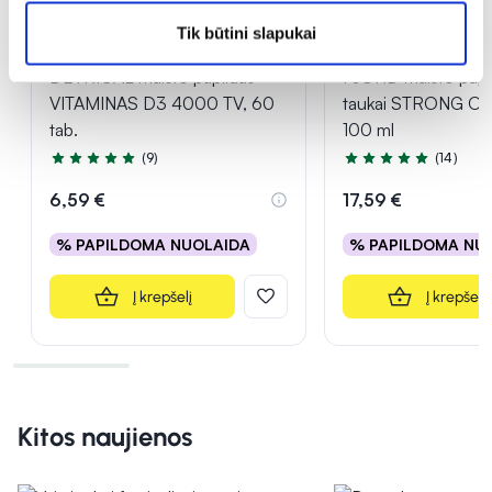
Tik būtini slapukai
DETRICAL maisto papildas
FJORD maisto papi
VITAMINAS D3 4000 TV, 60
taukai STRONG O
tab.
100 ml
(9)
(14)
Įvertinimas 4.9 iš 5
Įvertinimas 4.7 iš 5
6,59 €
17,59 €
% PAPILDOMA NUOLAIDA
% PAPILDOMA NU
Į krepšelį
Į krepšelį
Kitos naujienos