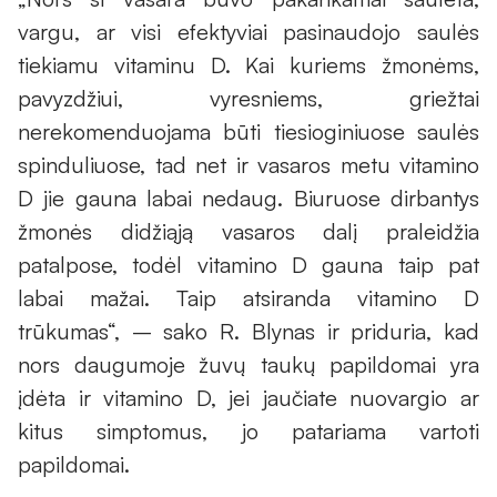
vargu, ar visi efektyviai pasinaudojo saulės
tiekiamu vitaminu D. Kai kuriems žmonėms,
pavyzdžiui, vyresniems, griežtai
nerekomenduojama būti tiesioginiuose saulės
spinduliuose, tad net ir vasaros metu vitamino
D jie gauna labai nedaug. Biuruose dirbantys
žmonės didžiąją vasaros dalį praleidžia
patalpose, todėl vitamino D gauna taip pat
labai mažai. Taip atsiranda vitamino D
trūkumas“, – sako R. Blynas ir priduria, kad
nors daugumoje žuvų taukų papildomai yra
įdėta ir vitamino D, jei jaučiate nuovargio ar
kitus simptomus, jo patariama vartoti
papildomai.