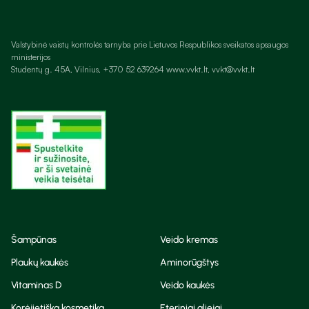
Valstybinė vaistų kontrolės tarnyba prie Lietuvos Respublikos sveikatos apsaugos
ministerijos
Studentų g. 45A, Vilnius, +370 52 639264 www.vvkt.lt, vvkt@vvkt.lt
Šampūnas
Veido kremas
Plaukų kaukės
Aminorūgštys
Vitaminas D
Veido kaukės
Korėjietiška kosmetika
Eteriniai aliejai