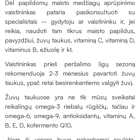
Dėl papildomų maisto medžiagų aprūpinimo
vaistininkas pataria pasikonsultuoti su
specialistais – gydytoju ar vaistininku ir, jei
reikia, naudoti tam tikrus maisto papildus,
pavyzdžiui, žuvų taukus, vitaminą C, vitaminą D,
vitaminus B, ežiuolę ir kt.
Vaistininkas prieš peršalimo ligų sezoną
rekomenduoja 2-3 mėnesius pavartoti žuvų
taukus, ypač retai besirenkantiems valgyti žuvį.
Žuvų taukuose yra ne tik mūsų sveikatai
reikalingų omega-3 riebalų rūgščių, tačiau ir
omega-6, omega-9, antioksidantų, vitaminų A,
B, E, D, kofermento Q10.
„Nors ši vasara buvo pakankamai saulėta,