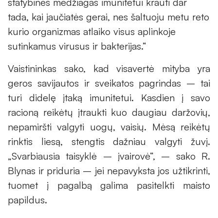
statybines medžiagas imunitetui krauti dar
tada, kai jaučiatės gerai, nes šaltuoju metu reto
kurio organizmas atlaiko visus aplinkoje
sutinkamus virusus ir bakterijas.“
Vaistininkas sako, kad visavertė mityba yra
geros savijautos ir sveikatos pagrindas – tai
turi didelę įtaką imunitetui. Kasdien į savo
racioną reikėtų įtraukti kuo daugiau daržovių,
nepamiršti valgyti uogų, vaisių. Mėsą reikėtų
rinktis liesą, stengtis dažniau valgyti žuvį.
„Svarbiausia taisyklė – įvairovė“, – sako R.
Blynas ir priduria – jei nepavyksta jos užtikrinti,
tuomet į pagalbą galima pasitelkti maisto
papildus.