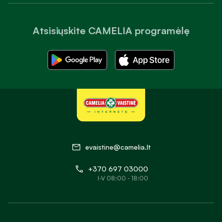
Atsisiųskite CAMELIA programėlę
evaistine@camelia.lt
+370 697 03000
I-V 08:00 - 18:00