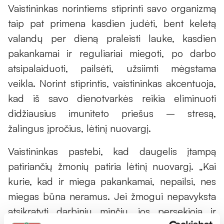
Vaistininkas norintiems stiprinti savo organizmą
taip pat primena kasdien judėti, bent keletą
valandų per dieną praleisti lauke, kasdien
pakankamai ir reguliariai miegoti, po darbo
atsipalaiduoti, pailsėti, užsiimti mėgstama
veikla. Norint stiprintis, vaistininkas akcentuoja,
kad iš savo dienotvarkės reikia eliminuoti
didžiausius imuniteto priešus – stresą,
žalingus įpročius, lėtinį nuovargį.
Vaistininkas pastebi, kad daugelis įtampą
patiriančių žmonių patiria lėtinį nuovargį. „Kai
kurie, kad ir miega pakankamai, nepailsi, nes
miegas būna neramus. Jei žmogui nepavyksta
atsikratyti darbinių minčių, jos persekioja ir