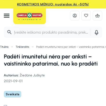
KOSMETIKOS MĖNUO: nuolaidos iki -50%!
Įveskite ieškomo produkto pavadinimą, prekės ženklą ir 
Titulinis
Tinklaraštis
Padėti imunitetui nėra per anksti – vaistininko patarimai,
Padėti imunitetui nėra per anksti –
vaistininko patarimai, nuo ko pradėti
Autorius:
Žiedūnė Juškytė
2021-09-01
Sveikata