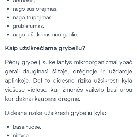
dėmelės,
nago sustorėjimas,
nago trupėjimas,
grublėtumas,
nago atšokimas nuo guolio.
Kaip užsikrečiama grybeliu?
Pėdų grybelį sukeliantys mikroorganizmai ypač
gerai dauginasi šiltoje, drėgnoje ir uždaroje
aplinkoje. Dėl to didesnė rizika užsikrėsti kyla
viešose vietose, kur žmonės vaikšto basi arba
kur dažnai kaupiasi drėgmė.
Didesnė rizika užsikrėsti grybeliu kyla:
baseinuose,
pirtyse,