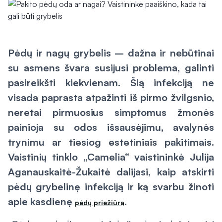
Pėdų ir nagų grybelis – dažna ir nebūtinai
su asmens švara susijusi problema, galinti
pasireikšti kiekvienam. Šią infekciją ne
visada paprasta atpažinti iš pirmo žvilgsnio,
neretai pirmuosius simptomus žmonės
painioja su odos išsausėjimu, avalynės
trynimu ar tiesiog estetiniais pakitimais.
Vaistinių tinklo „Camelia“ vaistininkė Julija
Aganauskaitė-Žukaitė dalijasi, kaip atskirti
pėdų grybelinę infekciją ir ką svarbu žinoti
apie kasdienę
.
pėdų priežiūrą