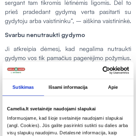
sergant tam tikromis lėtinėmis ligomis. Dėl to
prieš pradedant gydymą verta pasitarti su
gydytoju arba vaistininku“, – aiškina vaistininkė.
Svarbu nenutraukti gydymo
Ji atkreipia dėmesį, kad negalima nutraukti
gydymo vos tik pamačius pagerėjimo požymius.
Grybelinė infekcija dažnai reikalauja
nuoseklumo, o per anksti nutrauktas gydymas
gali lemti pasikartojimą.
Sutikimas
Išsami informacija
Apie
Jei pažeista didelė nago dalis, grybelis
kartojasi, atsiranda skausmas, uždegimas ar
Camelia.lt svetainėje naudojami slapukai
infekcija plinta, reikėtų kreiptis į šeimos
Informuojame, kad šioje svetainėje naudojami slapukai
gydytoją.
(angl. Cookies). Jūs galite pasirinkti sutikti su dalies arba
visų slapukų naudojimu. Detalesnė informacija, kaip