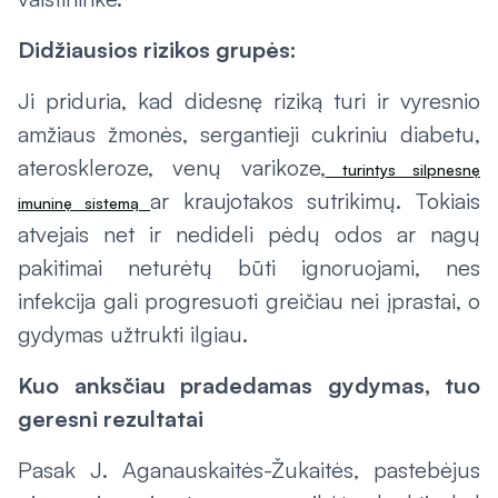
Didžiausios rizikos grupės:
Ji priduria, kad didesnę riziką turi ir vyresnio
amžiaus žmonės, sergantieji cukriniu diabetu,
ateroskleroze, venų varikoze,
turintys silpnesnę
ar kraujotakos sutrikimų. Tokiais
imuninę sistemą
atvejais net ir nedideli pėdų odos ar nagų
pakitimai neturėtų būti ignoruojami, nes
infekcija gali progresuoti greičiau nei įprastai, o
gydymas užtrukti ilgiau.
Kuo anksčiau pradedamas gydymas, tuo
geresni rezultatai
Pasak J. Aganauskaitės-Žukaitės, pastebėjus