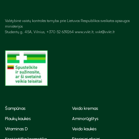
Valstybinė vaistų kontrolės tarnyba prie Lietuvos Respublikos sveikatos apsaugos
ministerijos
Studentų g. 45A, Vilnius, +370 52 639264 www.vvkt.lt, vvkt@vvkt.lt
Šampūnas
Veido kremas
Plaukų kaukės
Aminorūgštys
Vitaminas D
Veido kaukės