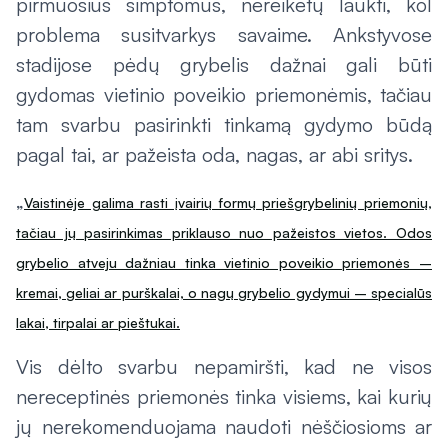
pirmuosius simptomus, nereikėtų laukti, kol
problema susitvarkys savaime. Ankstyvose
stadijose pėdų grybelis dažnai gali būti
gydomas vietinio poveikio priemonėmis, tačiau
tam svarbu pasirinkti tinkamą gydymo būdą
pagal tai, ar pažeista oda, nagas, ar abi sritys.
„
Vaistinėje galima rasti įvairių formų priešgrybelinių priemonių,
tačiau jų pasirinkimas priklauso nuo pažeistos vietos. Odos
grybelio atveju dažniau tinka vietinio poveikio priemonės –
kremai, geliai ar purškalai, o nagų grybelio gydymui – specialūs
lakai, tirpalai ar pieštukai.
Vis dėlto svarbu nepamiršti, kad ne visos
nereceptinės priemonės tinka visiems, kai kurių
jų nerekomenduojama naudoti nėščiosioms ar