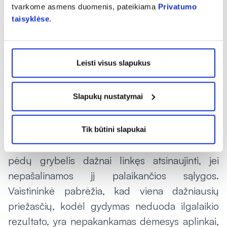
„Pažengusiais atvejais gydytojas gali skirti
tvarkome asmens duomenis, pateikiama
Privatumo
taisyklėse
.
receptinius priešgrybelinius preparatus,
įskaitant geriamuosius vaistus ar stipresnio
vietinio poveikio tepalus. O esant kritinėms
Leisti visus slapukus
situacijoms, kartais tenka chirurgiškai šalinti
užkrėstą nagą“, – teigia J. Aganauskaitė-
Slapukų nustatymai
Žukaitė.
Kaip užkirsti kelią grybelio atsiradimui?
Tik būtini slapukai
Net ir pradėjus gydymą, svarbu suprasti, kad
pėdų grybelis dažnai linkęs atsinaujinti, jei
nepašalinamos jį palaikančios sąlygos.
Vaistininkė pabrėžia, kad viena dažniausių
priežasčių, kodėl gydymas neduoda ilgalaikio
rezultato, yra nepakankamas dėmesys aplinkai,