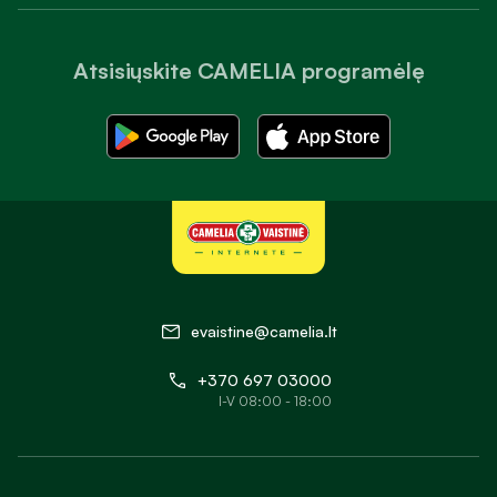
Atsisiųskite CAMELIA programėlę
evaistine@camelia.lt
+370 697 03000
I-V 08:00 - 18:00