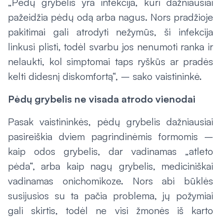
„Pėdų grybelis yra infekcija, kuri dažniausiai
pažeidžia pėdų odą arba nagus. Nors pradžioje
pakitimai gali atrodyti nežymūs, ši infekcija
linkusi plisti, todėl svarbu jos nenumoti ranka ir
nelaukti, kol simptomai taps ryškūs ar pradės
kelti didesnį diskomfortą“, – sako vaistininkė.
Pėdų grybelis ne visada atrodo vienodai
Pasak vaistininkės, pėdų grybelis dažniausiai
pasireiškia dviem pagrindinėmis formomis –
kaip odos grybelis, dar vadinamas „atleto
pėda“, arba kaip nagų grybelis, mediciniškai
vadinamas onichomikoze. Nors abi būklės
susijusios su ta pačia problema, jų požymiai
gali skirtis, todėl ne visi žmonės iš karto