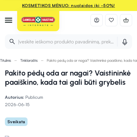
KOSMETIKOS MĖNUO: nuolaidos iki -50%!
Įveskite ieškomo produkto pavadinimą, prekės ženklą ir 
Titulinis
Tinklaraštis
Pakito pėdų oda ar nagai? Vaistininkė paaiškino, kada tai 
Pakito pėdų oda ar nagai? Vaistininkė
paaiškino, kada tai gali būti grybelis
Autorius:
Publicum
2026-06-15
Sveikata