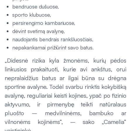
bendruose dušuose,
sporto klubuose,
persirengimo kambariuose,
dėvint svetimą avalynę,
naudojantis bendrais rankšluosčiais,
nepakankamai prižiūrint savo batus.
„Didesnė rizika kyla žmonėms, kurių pėdos
linkusios prakaituoti, kurie avi ankštus, orui
nepralaidžius batus ar ilgai būna su drėgna
sportine avalyne. Todėl svarbu rinktis kokybišką
avalynę, reguliariai keisti kojines, ypač po fizinio
aktyvumo, ir pirmenybę teikti natūralaus
pluošto – medvilninėms, bambuko ar
vilnonėms kojinėms“, – sako „Camelia“
vaistininkė.