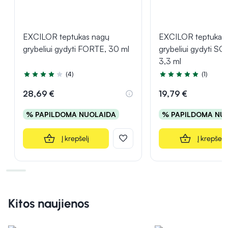
EXCILOR teptukas nagų
EXCILOR teptukas
grybeliui gydyti FORTE, 30 ml
grybeliui gydyti S
3,3 ml
(4)
(1)
Įvertinimas 3.8 iš 5
Įvertinimas 5.0 iš 5
28,69 €
19,79 €
% PAPILDOMA NUOLAIDA
% PAPILDOMA NU
Į krepšelį
Į krepšelį
Kitos naujienos