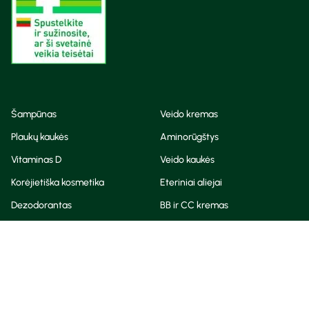
Šampūnas
Veido kremas
Plaukų kaukės
Aminorūgštys
Vitaminas D
Veido kaukės
Korėjietiška kosmetika
Eteriniai aliejai
Dezodorantas
BB ir CC kremas
Visos teisės saugomos
Privatumo taisyklės
Slapukų politika
© Camelia 2026