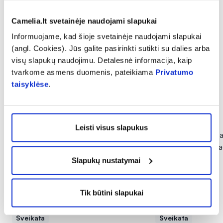
5,99 €
2,44 €
4,89 €
% PAPILDOMA NUOLAIDA
% PAPILDOMA NU
Camelia.lt svetainėje naudojami slapukai
Informuojame, kad šioje svetainėje naudojami slapukai
Į krepšelį
Į krepšelį
(angl. Cookies). Jūs galite pasirinkti sutikti su dalies arba
visų slapukų naudojimu. Detalesnė informacija, kaip
tvarkome asmens duomenis, pateikiama
Privatumo
taisyklėse
.
Kitos naujienos
Leisti visus slapukus
Slapukų nustatymai
Tik būtini slapukai
Sveikata
Sveikata