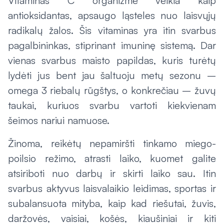
Vitaminas C organizme veikia kaip
antioksidantas, apsaugo ląsteles nuo laisvųjų
radikalų žalos. Šis vitaminas yra itin svarbus
pagalbininkas, stiprinant imuninę sistemą. Dar
vienas svarbus maisto papildas, kuris turėtų
lydėti jus bent jau šaltuoju metų sezonu –
omega 3 riebalų rūgštys, o konkrečiau – žuvų
taukai, kuriuos svarbu vartoti kiekvienam
šeimos nariui namuose.
Žinoma, reikėtų nepamiršti tinkamo miego-
poilsio režimo, atrasti laiko, kuomet galite
atsiriboti nuo darbų ir skirti laiko sau. Itin
svarbus aktyvus laisvalaikio leidimas, sportas ir
subalansuota mityba, kaip kad riešutai, žuvis,
daržovės, vaisiai, košės, kiaušiniai ir kiti