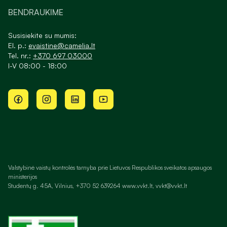
BENDRAUKIME
Susisiekite su mumis:
El. p.:
evaistine@camelia.lt
Tel. nr.:
+370 697 03000
I-V 08:00 - 18:00
Valstybinė vaistų kontrolės tarnyba prie Lietuvos Respublikos sveikatos apsaugos
ministerijos
Studentų g. 45A, Vilnius, +370 52 639264 www.vvkt.lt, vvkt@vvkt.lt