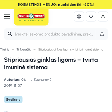
KOSMETIKOS MĖNUO: nuolaidos iki -50%!
Įveskite ieškomo produkto pavadinimą, prekės ženklą ir 
Titulinis
Tinklaraštis
Stipriausias ginklas ligoms – tvirta imuninė sistema
Stipriausias ginklas ligoms – tvirta
imuninė sistema
Autorius:
Kristina Zacharevič
2019-11-07
Sveikata