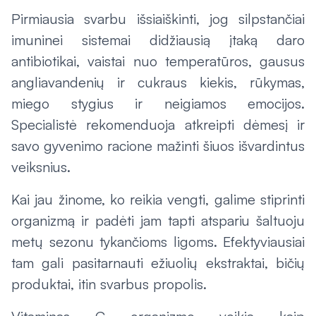
Pirmiausia svarbu išsiaiškinti, jog silpstančiai
imuninei sistemai didžiausią įtaką daro
antibiotikai, vaistai nuo temperatūros, gausus
angliavandenių ir cukraus kiekis, rūkymas,
miego stygius ir neigiamos emocijos.
Specialistė rekomenduoja atkreipti dėmesį ir
savo gyvenimo racione mažinti šiuos išvardintus
veiksnius.
Kai jau žinome, ko reikia vengti, galime stiprinti
organizmą ir padėti jam tapti atspariu šaltuoju
metų sezonu tykančioms ligoms. Efektyviausiai
tam gali pasitarnauti ežiuolių ekstraktai, bičių
produktai, itin svarbus propolis.