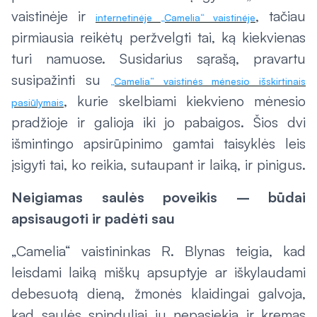
vaistinėje ir
, tačiau
internetinėje „Camelia“ vaistinėje
pirmiausia reikėtų peržvelgti tai, ką kiekvienas
turi namuose. Susidarius sąrašą, pravartu
susipažinti su
„Camelia“ vaistinės mėnesio išskirtinais
, kurie skelbiami kiekvieno mėnesio
pasiūlymais
pradžioje ir galioja iki jo pabaigos. Šios dvi
išmintingo apsirūpinimo gamtai taisyklės leis
įsigyti tai, ko reikia, sutaupant ir laiką, ir pinigus.
Neigiamas saulės poveikis – būdai
apsisaugoti ir padėti sau
„Camelia“ vaistininkas R. Blynas teigia, kad
leisdami laiką miškų apsuptyje ar iškylaudami
debesuotą dieną, žmonės klaidingai galvoja,
kad saulės spinduliai jų nepasiekia ir kremas