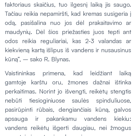
faktoriaus skaičius, tuo ilgesnį laiką jis saugo.
Tačiau reikia nepamiršti, kad kremas susigeria į
odą, pasišalina nuo jos dėl prakaitavimo ar
maudynių. Dėl šios priežasties juos tepti ant
odos reikia reguliariai, kas 2-3 valandas ar
kiekvieną kartą išlipus iš vandens ir nusausinus
kūną“, – sako R. Blynas.
Vaistininkas primena, kad leidžiant laiką
gamtoje karštu oru, žmones dažnai ištinka
perkaitimas. Norint jo išvengti, reikėtų stengtis
nebūti tiesioginiuose saulės spinduliuose,
pasirūpinti rūbais, dengiančiais kūną, galvos
apsauga ir pakankamu vandens kiekiu:
vandens reikėtų išgerti daugiau, nei žmogus