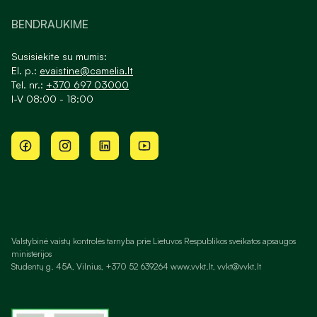
BENDRAUKIME
Susisiekite su mumis:
El. p.:
evaistine@camelia.lt
Tel. nr.:
+370 697 03000
I-V 08:00 - 18:00
Valstybinė vaistų kontrolės tarnyba prie Lietuvos Respublikos sveikatos apsaugos
ministerijos
Studentų g. 45A, Vilnius, +370 52 639264 www.vvkt.lt, vvkt@vvkt.lt