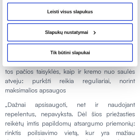
tuo pačiu metu pasiskiepyti nelaukdamas
ilgose eilėse, kurios suformuotos gydymo
Leisti visus slapukus
įstaigose“, – pastebi vaistininkas R. Blynas.
Slapukų nustatymai
Apsaugai nuo kenkėjiškų gyvių, tarp jų ir erkių,
vaistininkas siūlo rinktis repelentus, kurie
atbaido vabzdžius, skleisdami jiems nemalonų
Tik būtini slapukai
kvapą. Naudojant šią priemonę, svarbu laikytis
tos pačios taisyklės, kaip ir kremo nuo saulės
atveju: purkšti reikia reguliariai, norint
maksimalios apsaugos
„Dažnai apsisaugoti, net ir naudojant
repelentus, nepavyksta. Dėl šios priežasties
reikėtų imtis papildomų atsargumo priemonių:
rinktis poilsiavimo vietą, kur yra mažiau