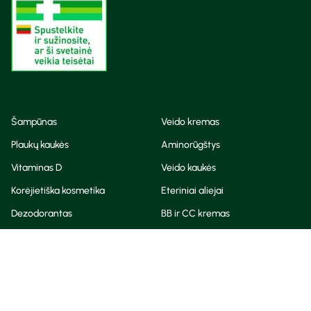
Šampūnas
Veido kremas
Plaukų kaukės
Aminorūgštys
Vitaminas D
Veido kaukės
Korėjietiška kosmetika
Eteriniai aliejai
Dezodorantas
BB ir CC kremas
Visos teisės saugomos
Privatumo taisyklės
Slapukų politika
© Camelia 2026