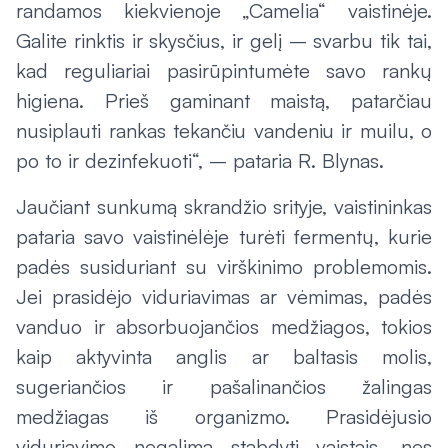
randamos kiekvienoje „Camelia“ vaistinėje.
Galite rinktis ir skysčius, ir gelį – svarbu tik tai,
kad reguliariai pasirūpintumėte savo rankų
higiena. Prieš gaminant maistą, patarčiau
nusiplauti rankas tekančiu vandeniu ir muilu, o
po to ir dezinfekuoti“, – pataria R. Blynas.
Jaučiant sunkumą skrandžio srityje, vaistininkas
pataria savo vaistinėlėje turėti fermentų, kurie
padės susiduriant su virškinimo problemomis.
Jei prasidėjo viduriavimas ar vėmimas, padės
vanduo ir absorbuojančios medžiagos, tokios
kaip aktyvinta anglis ar baltasis molis,
sugeriančios ir pašalinančios žalingas
medžiagas iš organizmo. Prasidėjusio
viduriavimo negalima stabdyti vaistais, nes