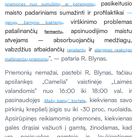
,
pasikeitusio
priemones nuo sumušimų ar patempimų
maisto padariniams sumažinti ir profilaktikai
–
,
virškinimo problemas
gerųjų žarnyno bakterijų
pašalinančių
, apsinuodijimo maistu
fermentų
atvejams – absorbuojančių medžiagų,
vabzdžius atbaidančių
ir
repelentų
alergines reakcijas
“, – pataria R. Blynas.
malšinančių priemonių
Priemonių nemažai, pastebi R. Blynas, tačiau
apsilankęs „Camelia“ vaistinėje „Laimės
valandomis“ nuo 16:00 iki 18:00 val. ir
pasinaudojęs
, kiekvienas savo
„Mažų kainų“ kortele
pirkinių krepšelį įsigis su iki -30 proc. nuolaida.
Apsirūpinęs reikiamomis priemonės, kiekvienas
galės drąsiai važiuoti į gamtą, žinodamas, kad
yra pasiruošęs gamtoje jo laukiančioms