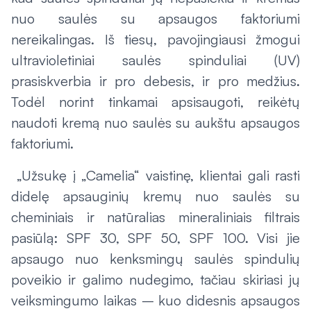
nuo saulės su apsaugos faktoriumi
nereikalingas. Iš tiesų, pavojingiausi žmogui
ultravioletiniai saulės spinduliai (UV)
prasiskverbia ir pro debesis, ir pro medžius.
Todėl norint tinkamai apsisaugoti, reikėtų
naudoti kremą nuo saulės su aukštu apsaugos
faktoriumi.
„Užsukę į „Camelia“ vaistinę, klientai gali rasti
didelę apsauginių kremų nuo saulės su
cheminiais ir natūralias mineraliniais filtrais
pasiūlą: SPF 30, SPF 50, SPF 100. Visi jie
apsaugo nuo kenksmingų saulės spindulių
poveikio ir galimo nudegimo, tačiau skiriasi jų
veiksmingumo laikas – kuo didesnis apsaugos