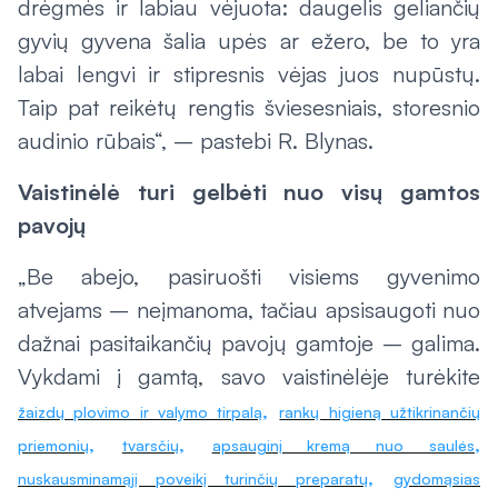
drėgmės ir labiau vėjuota: daugelis geliančių
gyvių gyvena šalia upės ar ežero, be to yra
labai lengvi ir stipresnis vėjas juos nupūstų.
Taip pat reikėtų rengtis šviesesniais, storesnio
audinio rūbais“, – pastebi R. Blynas.
Vaistinėlė turi gelbėti nuo visų gamtos
pavojų
„Be abejo, pasiruošti visiems gyvenimo
atvejams – neįmanoma, tačiau apsisaugoti nuo
dažnai pasitaikančių pavojų gamtoje – galima.
Vykdami į gamtą, savo vaistinėlėje turėkite
,
žaizdų plovimo ir valymo tirpalą
rankų higieną užtikrinančių
,
,
,
priemonių
tvarsčių
apsauginį kremą nuo saulės
,
nuskausminamąjį poveikį turinčių preparatų
gydomąsias