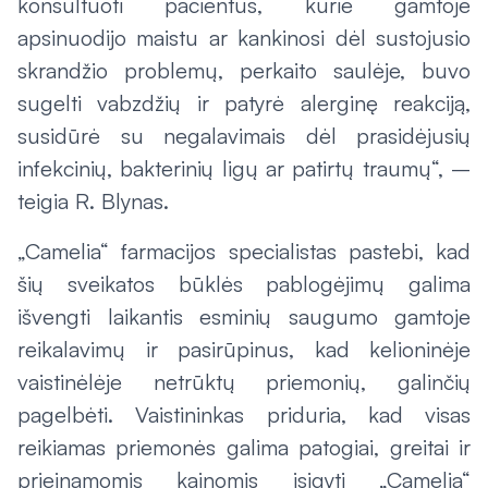
konsultuoti pacientus, kurie gamtoje
apsinuodijo maistu ar kankinosi dėl sustojusio
skrandžio problemų, perkaito saulėje, buvo
sugelti vabzdžių ir patyrė alerginę reakciją,
susidūrė su negalavimais dėl prasidėjusių
infekcinių, bakterinių ligų ar patirtų traumų“, –
teigia R. Blynas.
„Camelia“ farmacijos specialistas pastebi, kad
šių sveikatos būklės pablogėjimų galima
išvengti laikantis esminių saugumo gamtoje
reikalavimų ir pasirūpinus, kad kelioninėje
vaistinėlėje netrūktų priemonių, galinčių
pagelbėti. Vaistininkas priduria, kad visas
reikiamas priemonės galima patogiai, greitai ir
prieinamomis kainomis įsigyti „Camelia“