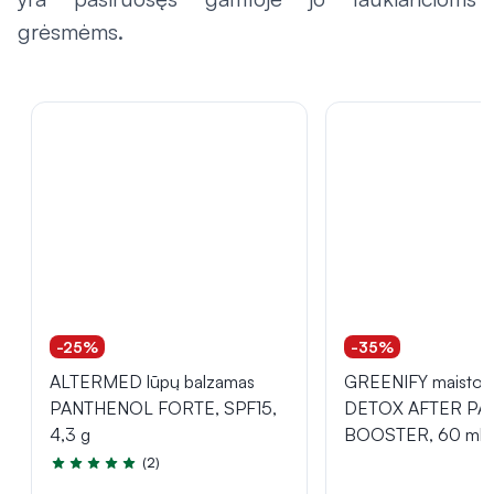
grėsmėms.
-25%
-35%
ALTERMED lūpų balzamas
GREENIFY maisto p
PANTHENOL FORTE, SPF15,
DETOX AFTER PA
4,3 g
BOOSTER, 60 ml
(2)
Įvertinimas 5.0 iš 5