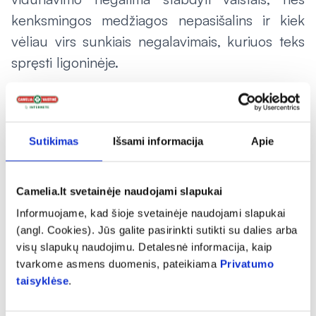
kenksmingos medžiagos nepasišalins ir kiek
vėliau virs sunkiais negalavimais, kuriuos teks
spręsti ligoninėje.
Vabzdžiai – nematoma grėsmė
„Pirmiausia, norėčiau priminti, kad skiepytis
Sutikimas
Išsami informacija
Apie
nuo erkinio encefalito – niekada nevėlu. Ypač
vasarą, kai yra padidėjęs erkių aktyvumas.
siūlome
Camelia.lt svetainėje naudojami slapukai
„Camelia“ vaistinėje įrengtuose skiepų kabinetuose
pagreitintą skiepijimosi schemą: antroji skiepo
Informuojame, kad šioje svetainėje naudojami slapukai
(angl. Cookies). Jūs galite pasirinkti sutikti su dalies arba
dozė, leidžianti susidaryti imunitetui,
visų slapukų naudojimu. Detalesnė informacija, kaip
suleidžiama praėjus 2 savaitėms po pirmosios.
tvarkome asmens duomenis, pateikiama
Privatumo
Labai patogu ir svarbiausia – greita.
taisyklėse
.
Kiekvienas gali užsukti įsigyti reikiamų prekių ir