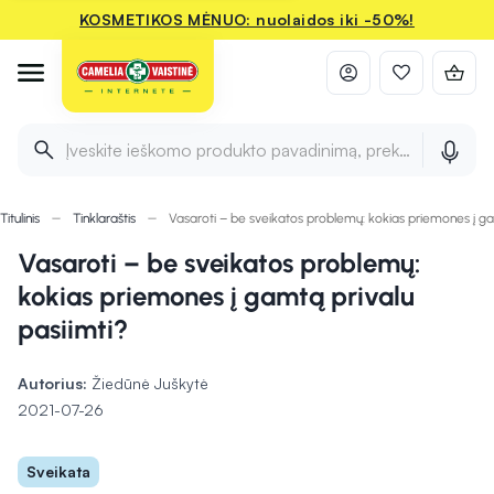
KOSMETIKOS MĖNUO: nuolaidos iki -50%!
Įveskite ieškomo produkto pavadinimą, prekės ženklą ir 
Titulinis
Tinklaraštis
Vasaroti – be sveikatos problemų: kokias priemones į ga
Vasaroti – be sveikatos problemų:
kokias priemones į gamtą privalu
pasiimti?
Autorius:
Žiedūnė Juškytė
2021-07-26
Sveikata