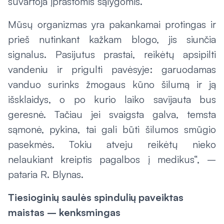
suvartoja įprastomis sąlygomis.
Mūsų organizmas yra pakankamai protingas ir
prieš nutinkant kažkam blogo, jis siunčia
signalus. Pasijutus prastai, reikėtų apsipilti
vandeniu ir prigulti pavėsyje: garuodamas
vanduo surinks žmogaus kūno šilumą ir ją
išsklaidys, o po kurio laiko savijauta bus
geresnė. Tačiau jei svaigsta galva, temsta
sąmonė, pykina, tai gali būti šilumos smūgio
pasekmės. Tokiu atveju reikėtų nieko
nelaukiant kreiptis pagalbos į medikus“, –
pataria R. Blynas.
Tiesioginių saulės spindulių paveiktas
maistas – kenksmingas