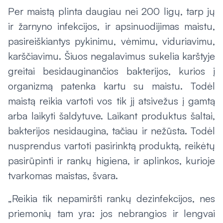
Per maistą plinta daugiau nei 200 ligų, tarp jų
ir žarnyno infekcijos, ir apsinuodijimas maistu,
pasireiškiantys pykinimu, vėmimu, viduriavimu,
karščiavimu. Šiuos negalavimus sukelia karštyje
greitai besidauginančios bakterijos, kurios į
organizmą patenka kartu su maistu. Todėl
maistą reikia vartoti vos tik jį atsivežus į gamtą
arba laikyti šaldytuve. Laikant produktus šaltai,
bakterijos nesidaugina, tačiau ir nežūsta. Todėl
nusprendus vartoti pasirinktą produktą, reikėtų
pasirūpinti ir rankų higiena, ir aplinkos, kurioje
tvarkomas maistas, švara.
„Reikia tik nepamiršti rankų dezinfekcijos, nes
priemonių tam yra: jos nebrangios ir lengvai