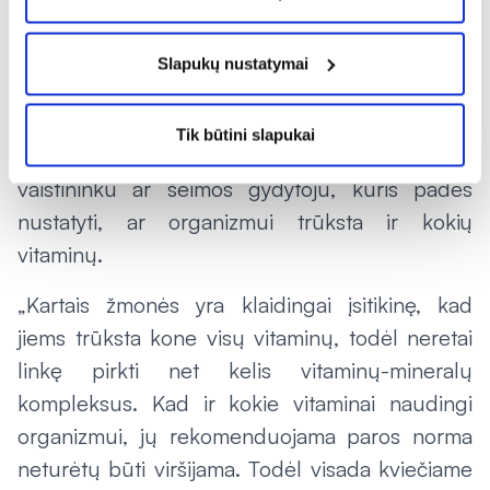
reikalingų vitaminų. Vitaminų trūkumą galima
papildyti vartojant vitaminų preparatus.
Slapukų nustatymai
„Camelios“ vaistininkė Žydrūnė Muzikevičiūtė
rekomenduoja, prieš perkant ir vartojant
Tik būtini slapukai
vitaminų papildus, pasikonsultuoti su
vaistininku ar šeimos gydytoju, kuris padės
nustatyti, ar organizmui trūksta ir kokių
vitaminų.
„Kartais žmonės yra klaidingai įsitikinę, kad
jiems trūksta kone visų vitaminų, todėl neretai
linkę pirkti net kelis vitaminų-mineralų
kompleksus. Kad ir kokie vitaminai naudingi
organizmui, jų rekomenduojama paros norma
neturėtų būti viršijama. Todėl visada kviečiame