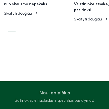
nuo skausmo nepakaks
Vaistininkė atsakė,
pasirinkti
Skaityti daugiau
Skaityti daugiau
Naujienlaiškis
Sužinok apie nuolaidas ir specialius pasiūlymus!