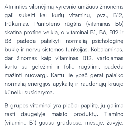
Atminties silpnėjimą vyresnio amžiaus žmonėms
gali sukelti kai kurių vitaminų, pvz., B12,
trūkumas. Pantoteno rūgštis (vitaminas B5)
skatina protinę veiklą, o vitaminai B1, B6, B12 ir
B3 padeda palaikyti normalią psichologinę
būklę ir nervų sistemos funkcijas. Kobalaminas,
dar žinomas kaip vitaminas B12, vartojamas
kartu su geležimi ir folio rūgštimi, padeda
mažinti nuovargį. Kartu jie ypač gerai palaiko
normalią energijos apykaitą ir raudonųjų kraujo
kūnelių susidarymą.
B grupės vitaminai yra plačiai paplitę, jų galima
rasti daugelyje maisto produktų. Tiamino
(vitamino B1) gausu grūduose, mėsoje, žuvyje.