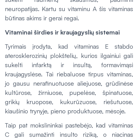
neuropatijas. Kartu su vitaminu A šis vitaminas
būtinas akims ir gerai regai.
Vitaminai širdies ir kraujagyslių sistemai
Tyrimais įrodyta, kad vitaminas E stabdo
aterosklerozinių plokštelių, kurios ilgainiui gali
sukelti infarktą ir insultą, formavimąsi
kraujagyslėse. Tai riebaluose tirpus vitaminas,
jo gausu nerafinuotuose aliejuose, grūdinėse
kultūrose, žirniuose, pupelėse, špinatuose,
grikių kruopose, kukurūzuose, riešutuose,
kiaušinio trynyje, pieno produktuose, mėsoje.
Taip pat mokslininkai pastebėjo, kad vitaminas
C gali sumažinti insulto riziką, o niacinas