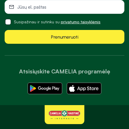
Susipažinau ir sutinku su
privatumo taisyklėmis
Prenumeruoti
Atsisiųskite CAMELIA programėlę