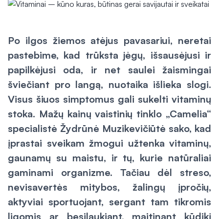
Po ilgos žiemos atėjus pavasariui, neretai
pastebime, kad trūksta jėgų, išsausėjusi ir
papilkėjusi oda, ir net saulei žaismingai
šviečiant pro langą, nuotaika išlieka slogi.
Visus šiuos simptomus gali sukelti vitaminų
stoka. Mažų kainų vaistinių tinklo „Camelia“
specialistė Žydrūnė Muzikevičiūtė sako, kad
įprastai sveikam žmogui užtenka vitaminų,
gaunamų su maistu, ir tų, kurie natūraliai
gaminami organizme. Tačiau dėl streso,
nevisavertės mitybos, žalingų įpročių,
aktyviai sportuojant, sergant tam tikromis
ligomis ar besilaukiant, maitinant kūdikį