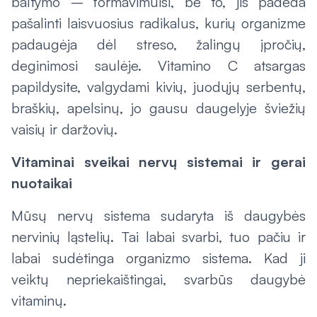
baltymo – formavimuisi, be to, jis padeda
pašalinti laisvuosius radikalus, kurių organizme
padaugėja dėl streso, žalingų įpročių,
deginimosi saulėje. Vitamino C atsargas
papildysite, valgydami kivių, juodųjų serbentų,
braškių, apelsinų, jo gausu daugelyje šviežių
vaisių ir daržovių.
Vitaminai sveikai nervų sistemai ir gerai
nuotaikai
Mūsų nervų sistema sudaryta iš daugybės
nervinių ląstelių. Tai labai svarbi, tuo pačiu ir
labai sudėtinga organizmo sistema. Kad ji
veiktų nepriekaištingai, svarbūs daugybė
vitaminų.