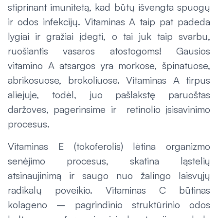
stiprinant imunitetą, kad būtų išvengta spuogų
ir odos infekcijų. Vitaminas A taip pat padeda
lygiai ir gražiai įdegti, o tai juk taip svarbu,
ruošiantis vasaros atostogoms! Gausios
vitamino A atsargos yra morkose, špinatuose,
abrikosuose, brokoliuose. Vitaminas A tirpus
aliejuje, todėl, juo pašlakstę paruoštas
daržoves, pagerinsime ir retinolio įsisavinimo
procesus.
Vitaminas E (tokoferolis) lėtina organizmo
senėjimo procesus, skatina ląstelių
atsinaujinimą ir saugo nuo žalingo laisvųjų
radikalų poveikio. Vitaminas C būtinas
kolageno – pagrindinio struktūrinio odos