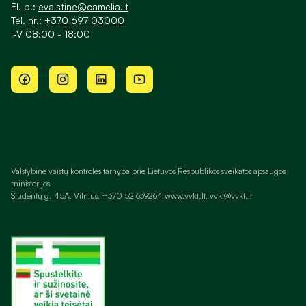
El. p.:
evaistine@camelia.lt
Tel. nr.:
+370 697 03000
I-V 08:00 - 18:00
Valstybinė vaistų kontrolės tarnyba prie Lietuvos Respublikos sveikatos apsaugos
ministerijos
Studentų g. 45A, Vilnius, +370 52 639264 www.vvkt.lt, vvkt@vvkt.lt