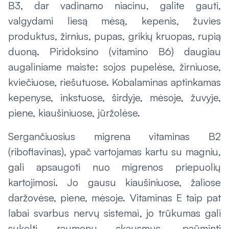
B3, dar vadinamo niacinu, galite gauti,
valgydami liesą mėsą, kepenis, žuvies
produktus, žirnius, pupas, grikių kruopas, rupią
duoną. Piridoksino (vitamino B6) daugiau
augaliniame maiste: sojos pupelėse, žirniuose,
kviečiuose, riešutuose. Kobalaminas aptinkamas
kepenyse, inkstuose, širdyje, mėsoje, žuvyje,
piene, kiaušiniuose, jūržolėse.
Sergančiuosius migrena vitaminas B2
(riboflavinas), ypač vartojamas kartu su magniu,
gali apsaugoti nuo migrenos priepuolių
kartojimosi. Jo gausu kiaušiniuose, žaliose
daržovėse, piene, mėsoje. Vitaminas E taip pat
labai svarbus nervų sistemai, jo trūkumas gali
sukelti raumenų skausmus, paūminti