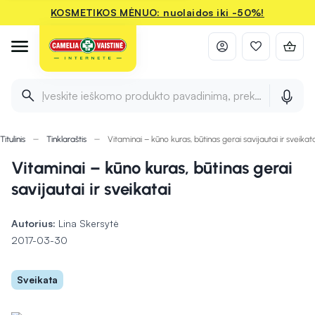
KOSMETIKOS MĖNUO: nuolaidos iki -50%!
Įveskite ieškomo produkto pavadinimą, prekės ženklą ir 
Titulinis
Tinklaraštis
Vitaminai – kūno kuras, būtinas gerai savijautai ir sveikat
Vitaminai – kūno kuras, būtinas gerai
savijautai ir sveikatai
Autorius:
Lina Skersytė
2017-03-30
Sveikata