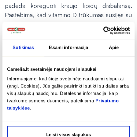
padeda koreguoti kraujo lipidų disbalansą.
Pastebima, kad vitamino D trūkumas susijęs su
širdies ir kraujagyslių ligomis, taip pat yra
įrodymų, kad jis didina širdies raumens
atsparumą stresui. Šis vitaminas, dar vadinamas
Sutikimas
Išsami informacija
Apie
kalciferoliu, gaminasi mūsų odoje, kai būname
saulėje. Šalyse, kuriose dėl klimato ypatumų
mažai saulės ir žmonės nepakankamai laiko
Camelia.lt svetainėje naudojami slapukai
praleidžia lauke, vitamino D trūkumas stebimas
Informuojame, kad šioje svetainėje naudojami slapukai
(angl. Cookies). Jūs galite pasirinkti sutikti su dalies arba
labai dažnai.
visų slapukų naudojimu. Detalesnė informacija, kaip
tvarkome asmens duomenis, pateikiama
Privatumo
Jeigu su maistu negaunate pakankamai
taisyklėse
.
vitaminų
Lietuviškas klimatas ir sezoniškumas lemia, kad
ne visada su maistu gauname pakankamai
Leisti visus slapukus