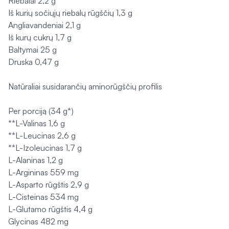
Riebalai 2,2 g
Iš kurių sočiųjų riebalų rūgščių 1,3 g
Angliavandeniai 2,1 g
Iš kurų cukrų 1,7 g
Baltymai 25 g
Druska 0,47 g
Natūraliai susidarančių aminorūgščių profilis
Per porciją (34 g*)
**L-Valinas 1,6 g
**L-Leucinas 2,6 g
**L-Izoleucinas 1,7 g
L-Alaninas 1,2 g
L-Argininas 559 mg
L-Asparto rūgštis 2,9 g
L-Cisteinas 534 mg
L-Glutamo rūgštis 4,4 g
Glycinas 482 mg