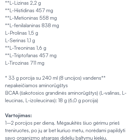
**L-Lizinas 2,2 g
**L-Histidinas 457 mg
**L-Metioninas 558 mg
**L-fenilalaninas 838 mg
L-Prolinas 1,5 g
L-Serinas 1,1 g
**L-Treoninas 1,6 g
**L-Triptofanas 457 mg
L-Tirozinas 711 mg
* 33 g porcija su 240 ml (8 uncijos) vandens**
nepakeičiamos aminorūgštys
BCAA (šakotosios grandinės aminorūgštys) (L-valinas, L-
leucinas, L-izoleucinas): 18 g (6,0 g porcija)
Vartojimas:
1–2 porcijos per dieną. Mėgaukitės šiuo gėrimu prieš
treniruotes, po jų ar bet kuriuo metu, norėdami papildyti
savo organizmo atsargas dideliu baltymu kiekiu.