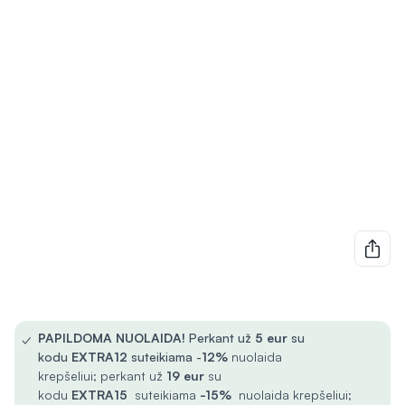
✓
PAPILDOMA NUOLAIDA!
Perkant už
5
eur
su
kodu
EXTRA12
suteikiama -
12%
nuolaida
krepšeliui; perkant už
19 eur
su
kodu
EXTRA15
suteikiama
-15%
nuolaida krepšeliui;