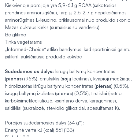
Kiekvienoje porcijoje yra 5,9-6,1 g BCAA (šakotosios
grandinės aminorūgščių), tarp jų 2,6-2,7 g nepakeičiamos
aminorūgšties L-leucino, priklausomai nuo produkto skonio
Mažas cukraus kiekis (sumaišius su vandeniu)
Be glitimo
Tinka vegetarams
„Informed-Choice“ atliko bandymus, kad sportininkai galėtų
įsitikinti aukščiausia produkto kokybe
Sudedamosios dalys:
Išrūgų baltymų koncentratas
(
pienas
) (96%), emulsiklis (
sojų
lecitinas), kvapioji medžiaga,
hidrolizuotas išrūgų baltymų koncentratas (
pienas
) (0,5%),
išrūgų baltymų izoliatas (
pienas
) (0,5%), tirštikliai (natrio
karboksimetilceliuliozė, ksantano derva, karageninas),
saldikliai (sukralozė, steviolio glikozidai, acesulfamas K).
Porcijos sudedamosios dalys (34 g*):
Energinė vertė kJ (kcal) 561 (133)