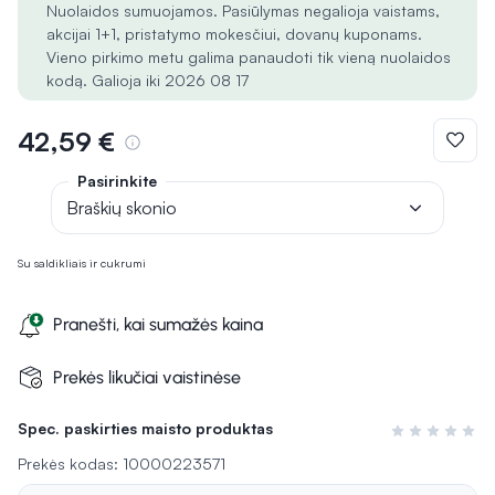
Nuolaidos sumuojamos. Pasiūlymas negalioja vaistams,
akcijai 1+1, pristatymo mokesčiui, dovanų kuponams.
Vieno pirkimo metu galima panaudoti tik vieną nuolaidos
kodą. Galioja iki 2026 08 17
42,59 €
Pasirinkite
Braškių skonio
Su saldikliais ir cukrumi
Pranešti, kai sumažės kaina
Prekės likučiai vaistinėse
Spec. paskirties maisto produktas
Įvertinimas 0 i
Prekės kodas: 10000223571