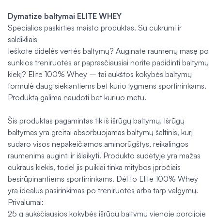
Dymatize baltymai ELITE WHEY
Specialios paskirties maisto produktas. Su cukrumi ir
saldikliais
Ieškote didelės vertės baltymų? Auginate raumenų masę po
sunkios treniruotės ar paprasčiausiai norite padidinti baltymų
kiekį? Elite 100% Whey – tai aukštos kokybės baltymų
formulė daug siekiantiems bet kurio lygmens sportininkams.
Produktą galima naudoti bet kuriuo metu.
Šis produktas pagamintas tik iš išrūgų baltymų. Išrūgų
baltymas yra greitai absorbuojamas baltymų šaltinis, kurį
sudaro visos nepakeičiamos aminorūgštys, reikalingos
raumenims auginti ir išlaikyti. Produkto sudėtyje yra mažas
cukraus kiekis, todėl jis puikiai tinka mitybos įpročiais
besirūpinantiems sportininkams. Dėl to Elite 100% Whey
yra idealus pasirinkimas po treniruotės arba tarp valgymų.
Privalumai:
25 g aukščiausios kokybės išrūgų baltymų vienoje porcijoje