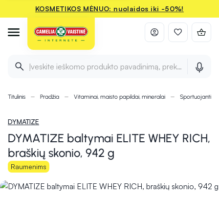
KOSMETIKOS MĖNUO: nuolaidos iki -50%!
Įveskite ieškomo produkto pavadinimą, prekės ženklą ir 
Titulinis
Pradžia
Vitaminai, maisto papildai, mineralai
Sportuojantie
DYMATIZE
DYMATIZE baltymai ELITE WHEY RICH,
braškių skonio, 942 g
Raumenims