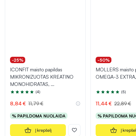
-25%
-50%
ICONFIT maisto papildas
MOLLERS maisto p
MIKRONIZUOTAS KREATINO
OMEGA-3 EXTRA, 
MONOHIDRATAS,
...
(4)
(5)
Įvertinimas 5.0 iš 5
Įvertinimas 5.0 iš 5
8,84 €
11,79 €
11,44 €
22,89 €
% PAPILDOMA NUOLAIDA
% PAPILDOMA NU
Į krepšelį
Į krepšel