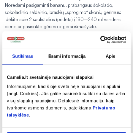
Norėdami pasigaminti bananų, prabangaus šokolado,
šokoladinio saldainio, braškių „sprogimo“ skonių gėrimus:
įdėkite apie 2 šaukštelius (pridėta) į 180–240 ml vandens,
pieno ar pasirinkto gėrimo ir gerai išmaišykite.
Norėdami pasigaminti gurmaniškos vanilės, sausainių ir
kremo skonių gėrimus: įdėkite apie 2 šaukštelius (pridėta) į
240 ml vandens, pieno ar pasirinkto gėrimo ir gerai
išmaišykite.
Sutikimas
Išsami informacija
Apie
Įspėjimai:
Svarbu įvairi ir subalansuota mityba.
Camelia.lt svetainėje naudojami slapukai
Laikymo sąlygos:
Informuojame, kad šioje svetainėje naudojami slapukai
Laikyti vaikams nepasiekiamoje vietoje kambario
(angl. Cookies). Jūs galite pasirinkti sutikti su dalies arba
temperatūroje.
visų slapukų naudojimu. Detalesnė informacija, kaip
tvarkome asmens duomenis, pateikiama
Privatumo
Gamintojas:
taisyklėse
.
Dymatize