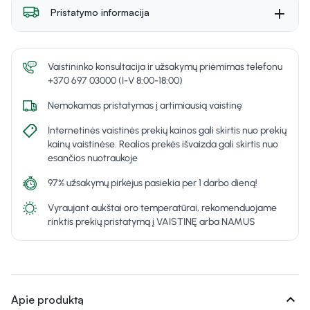
Pristatymo informacija
Vaistininko konsultacija ir užsakymų priėmimas telefonu
+370 697 03000 (I-V 8:00-18:00)
Nemokamas pristatymas į artimiausią vaistinę
Internetinės vaistinės prekių kainos gali skirtis nuo prekių
kainų vaistinėse. Realios prekės išvaizda gali skirtis nuo
esančios nuotraukoje
97% užsakymų pirkėjus pasiekia per 1 darbo dieną!
Vyraujant aukštai oro temperatūrai, rekomenduojame
rinktis prekių pristatymą į VAISTINĘ arba NAMUS
expand_more
Apie produktą