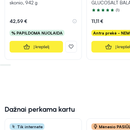
skonio, 942 g
GLUCOSALT BALAN
(1)
Įvertinimas 5.0 iš 5
42,59 €
11,11 €
% PAPILDOMA NUOLAIDA
Antra prekė - NE
Į krepšelį
Į krepšel
Dažnai perkama kartu
Tik internete
Mėnesio PASI