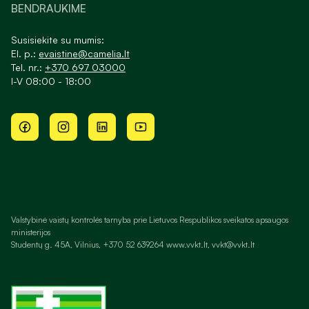
BENDRAUKIME
Susisiekite su mumis:
El. p.:
evaistine@camelia.lt
Tel. nr.:
+370 697 03000
I-V 08:00 - 18:00
Valstybinė vaistų kontrolės tarnyba prie Lietuvos Respublikos sveikatos apsaugos
ministerijos
Studentų g. 45A, Vilnius, +370 52 639264 www.vvkt.lt, vvkt@vvkt.lt