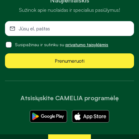
Naujienlaiškis
Sužinok apie nuolaidas ir specialius pasiūlymus!
Susipažinau ir sutinku su
privatumo taisyklėmis
Prenumeruoti
Atsisiųskite CAMELIA programėlę