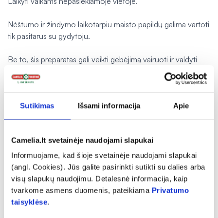
Laikyti vaikams nepasiekiamoje vietoje.
Nėštumo ir žindymo laikotarpiu maisto papildų galima vartoti
tik pasitarus su gydytoju.
Be to, šis preparatas gali veikti gebėjimą vairuoti ir valdyti
mechanizmus, todėl jo vartojantiems žmonėms vairuoti ir
valdyti mechanizmų negalima.
Jei po 3 savaičių nejaučiama maisto papildo poveikio,
Sutikimas
Išsami informacija
Apie
būtina pasitarti su gydytoju arba kvalifikuotu sveikatos
priežiūros specialistu.
Camelia.lt svetainėje naudojami slapukai
Dėmesio! Apyniai sukelia fitoestrogenams būdingą poveikį,
Informuojame, kad šioje svetainėje naudojami slapukai
kadangi sudėtyje yra 8-prenilnaringenino
(angl. Cookies). Jūs galite pasirinkti sutikti su dalies arba
(8-PN). Dėl to šis preparatas nerekomenduojamas krūties
visų slapukų naudojimu. Detalesnė informacija, kaip
vėžiu sirgusioms moterims, kad būtų išvengta apynių
tvarkome asmens duomenis, pateikiama
Privatumo
ekstrakto vartojimo.
taisyklėse
.