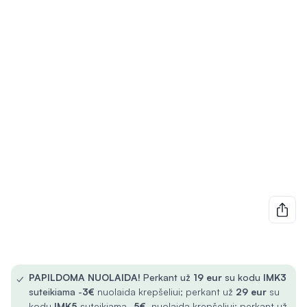
✓
PAPILDOMA NUOLAIDA!
Perkant už
19 eur
su kodu
IMK3
suteikiama -
3€
nuolaida krepšeliui; perkant už
29 eur
su
kodu
IMK5
suteikiama -
5€
nuolaida krepšeliui; perkant už