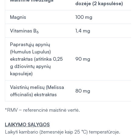
dozėje (2 kapsulėse)
Magnis
100 mg
Vitaminas B
1,4 mg
6
Paprastųjų apynių
(
Humulus Lupulus
)
ekstraktas (atitinka 0,25
90 mg
g džiovintų apynių
kapsulėje)
Vaistinių melisų (
Melissa
80 mg
officinalis
) ekstraktas
*RMV − referencinė maistinė vertė.
LAIKYMO SĄLYGOS
Laikyti kambario (žemesnėje kaip 25 °C) temperatūroje.