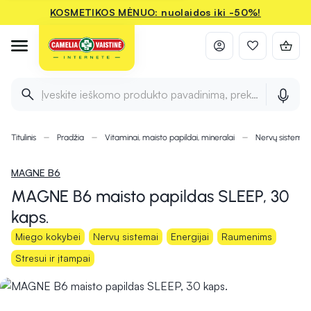
KOSMETIKOS MĖNUO: nuolaidos iki -50%!
Įveskite ieškomo produkto pavadinimą, prekės ženklą ir 
Titulinis
Pradžia
Vitaminai, maisto papildai, mineralai
Nervų sistemai
MAGNE B6
MAGNE B6 maisto papildas SLEEP, 30
kaps.
Miego kokybei
Nervų sistemai
Energijai
Raumenims
Stresui ir įtampai