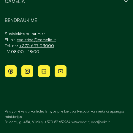
CAMELIA
BENDRAUKIME
Susisiekite su mumis:
El. p.:
evaistine@camelia.lt
Tel. nr.:
+370 697 03000
I-V 08:00 - 18:00
Valstybinė vaistų kontrolės tarnyba prie Lietuvos Respublikos sveikatos apsaugos
ministerijos
Studentų g. 45A, Vilnius, +370 52 639264 www.vvkt.lt, vvkt@vvkt.lt