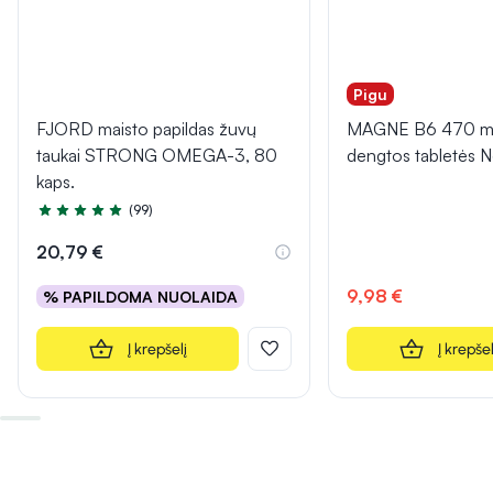
Pigu
FJORD maisto papildas žuvų
MAGNE B6 470 m
taukai STRONG OMEGA-3, 80
dengtos tabletės 
kaps.
(99)
Įvertinimas 4.9 iš 5
20,79 €
9,98 €
% PAPILDOMA NUOLAIDA
Į krepšelį
Į krepšel