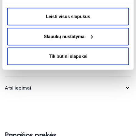
Leisti visus slapukus
Pranešti apie klaidą prekės aprašyme
Slapukų nustatymai
expand_more
Charakteristika
Tik būtini slapukai
expand_more
Sudedamosios dalys
expand_more
Atsiliepimai
Panašios prekės