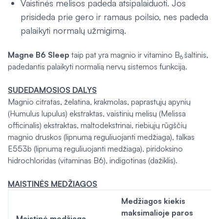
Vaistinės melisos padeda atsipalaiduoti. Jos
prisideda prie gero ir ramaus poilsio, nes padeda
palaikyti normalų užmigimą.
Magne B6 Sleep
taip pat yra magnio ir vitamino B
šaltinis,
6
padedantis palaikyti normalią nervų sistemos funkciją.
SUDEDAMOSIOS DALYS
Magnio citratas, želatina, krakmolas, paprastųjų apynių
(Humulus lupulus) ekstraktas, vaistinių melisų (Melissa
officinalis) ekstraktas, maltodekstrinai, riebiųjų rūgščių
magnio druskos (lipnumą reguliuojanti medžiaga), talkas
E553b (lipnumą reguliuojanti medžiaga), piridoksino
hidrochloridas (vitaminas B6), indigotinas (dažiklis).
MAISTINĖS MEDŽIAGOS
Medžiagos kiekis
maksimalioje paros
Maistinė medžiaga