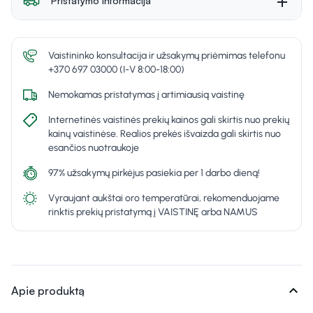
Pristatymo informacija
Vaistininko konsultacija ir užsakymų priėmimas telefonu
+370 697 03000 (I-V 8:00-18:00)
Nemokamas pristatymas į artimiausią vaistinę
Internetinės vaistinės prekių kainos gali skirtis nuo prekių
kainų vaistinėse. Realios prekės išvaizda gali skirtis nuo
esančios nuotraukoje
97% užsakymų pirkėjus pasiekia per 1 darbo dieną!
Vyraujant aukštai oro temperatūrai, rekomenduojame
rinktis prekių pristatymą į VAISTINĘ arba NAMUS
expand_more
Apie produktą