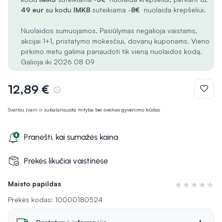
49 eur
su kodu
IMK8
suteikiama -
8€
nuolaida krepšeliui.
Nuolaidos sumuojamos. Pasiūlymas negalioja vaistams,
akcijai 1+1, pristatymo mokesčiui, dovanų kuponams. Vieno
pirkimo metu galima panaudoti tik vieną nuolaidos kodą.
Galioja iki 2026 08 09
12,89 €
Svarbu įvairi ir subalansuota mityba bei sveikas gyvenimo būdas
Pranešti, kai sumažės kaina
Prekės likučiai vaistinėse
Maisto papildas
Įvertinimas 0 i
Prekės kodas: 10000180524