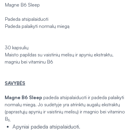
Magne B6 Sleep
Padeda atsipalaiduoti
Padeda palaikyti normalų miegą
30 kapsulių
Maisto papildas su vaistinių melisų ir apynių ekstraktu,
magniu bei vitaminu B6
SAVYBĖS
Magne B6 Sleep
padeda atsipalaiduoti ir padeda palaikyti
normalų miegą. Jo sudėtyje yra atrinktų augalų ekstraktų
(paprastųjų apynių ir vaistinių melisų) ir magnio bei vitamino
B
6.
Apyniai padeda atsipalaiduoti.