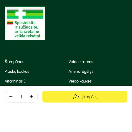
Šampūnas
Veido kremas
Plaukų kaukės
Aminorūgštys
Vitaminas D
Veido kaukės
Korėjietiška kosmetika
Eteriniai aliejai
remove
add
Į krepšelį
Dezodorantas
BB ir CC kremas
Visos teisės saugomos
Privatumo taisyklės
Slapukų politika