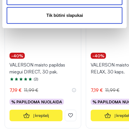
Tik būtini slapukai
-40%
-40%
VALERSON maisto papildas
VALERSON maisto 
miegui DIRECT, 30 pak.
RELAX, 30 kaps.
(2)
Įvertinimas 5.0 iš 5
7,19 €
11,99 €
7,19 €
11,99 €
% PAPILDOMA NUOLAIDA
% PAPILDOMA NU
Į krepšelį
Į krepšel