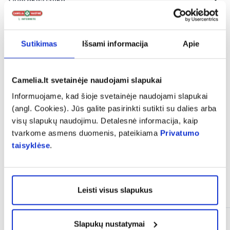
expand_more
Sudedamosios dalys
Sutikimas
Išsami informacija
Apie
expand_more
Vartojimas
Camelia.lt svetainėje naudojami slapukai
Informuojame, kad šioje svetainėje naudojami slapukai
(angl. Cookies). Jūs galite pasirinkti sutikti su dalies arba
expand_more
Atsiliepimai
visų slapukų naudojimu. Detalesnė informacija, kaip
tvarkome asmens duomenis, pateikiama
Privatumo
taisyklėse
.
Panašios prekės
Leisti visus slapukus
Slapukų nustatymai