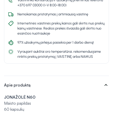
Vaistininko konsultacija ir užsakymų priėmimas telefonu
+370 697 03000 (I-V 8:00-18:00)
Nemokamas pristatymas į artimiausią vaistinę
Internetinės vaistinės prekių kainos gali skirtis nuo prekių
kainų vaistinėse. Realios prekės išvaizda gali skirtis nuo
esančios nuotraukoje
97% užsakymų pirkėjus pasiekia per 1 darbo dieną!
Vyraujant aukštai oro temperatūrai, rekomenduojame
rinktis prekių pristatymą į VAISTINĘ arba NAMUS
expand_more
Apie produktą
JONAŽOLĖ N60
Maisto papildas
60 kapsulių