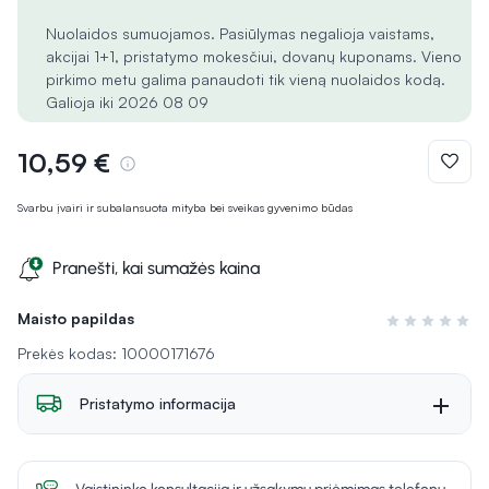
Nuolaidos sumuojamos. Pasiūlymas negalioja vaistams,
akcijai 1+1, pristatymo mokesčiui, dovanų kuponams. Vieno
pirkimo metu galima panaudoti tik vieną nuolaidos kodą.
Galioja iki 2026 08 09
10,59 €
Svarbu įvairi ir subalansuota mityba bei sveikas gyvenimo būdas
Pranešti, kai sumažės kaina
Maisto papildas
Įvertinimas 0 i
Prekės kodas: 10000171676
Pristatymo informacija