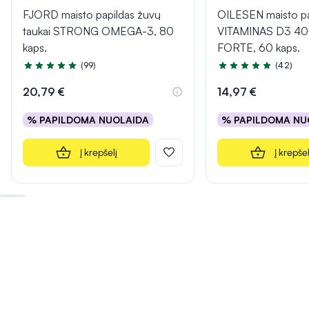
FJORD maisto papildas žuvų
OILESEN maisto pa
taukai STRONG OMEGA-3, 80
VITAMINAS D3 40
kaps.
FORTE, 60 kaps.
(99)
(42)
Įvertinimas 4.9 iš 5
Įvertinimas 5.0 iš 5
20,79 €
14,97 €
% PAPILDOMA NUOLAIDA
% PAPILDOMA NU
Į krepšelį
Į krepšel