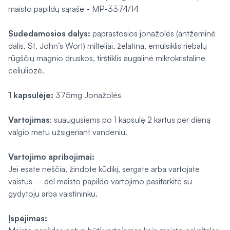
maisto papildų sąraše - MP-3374/14
Sudedamosios dalys:
paprastosios jonažolės (antžeminė
dalis, St. John’s Wort) milteliai, želatina, emulsiklis riebalų
rūgščių magnio druskos, tirštiklis augalinė mikrokristalinė
celiuliozė.
1 kapsulėje:
375mg Jonažolės
Vartojimas
: suaugusiems po 1 kapsulę 2 kartus per dieną
valgio metu užsigeriant vandeniu.
Vartojimo apribojimai:
Jei esate nėščia, žindote kūdikį, sergate arba vartojate
vaistus – dėl maisto papildo vartojimo pasitarkite su
gydytoju arba vaistininku.
Įspėjimas: