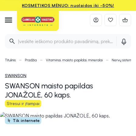
KOSMETIKOS MĖNUO: nuolaidos iki -50%!
Įveskite ieškomo produkto pavadinimą, prekės ženklą ir 
Titulinis
Pradžia
Vitaminai, maisto papildai, mineralai
Nervų sistemai
SWANSON
SWANSON maisto papildas
JONAŽOLĖ, 60 kaps.
Stresui ir įtampai
Tik internete