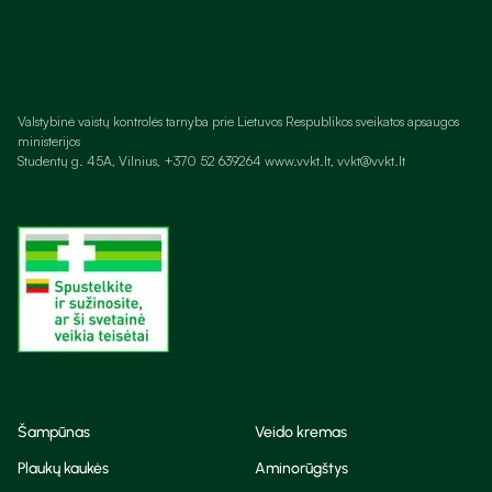
Valstybinė vaistų kontrolės tarnyba prie Lietuvos Respublikos sveikatos apsaugos
ministerijos
Studentų g. 45A, Vilnius, +370 52 639264 www.vvkt.lt, vvkt@vvkt.lt
Šampūnas
Veido kremas
Plaukų kaukės
Aminorūgštys