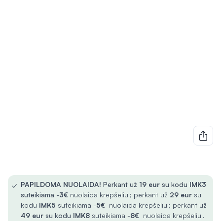
✓
PAPILDOMA NUOLAIDA!
Perkant už
19 eur
su kodu
IMK3
suteikiama -
3€
nuolaida krepšeliui; perkant už
29 eur
su
kodu
IMK5
suteikiama -
5€
nuolaida krepšeliui; perkant už
49 eur
su kodu
IMK8
suteikiama -
8€
nuolaida krepšeliui.