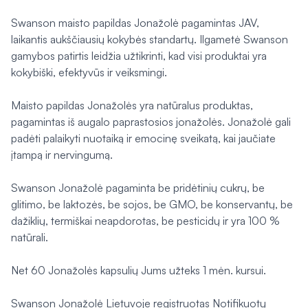
Swanson maisto papildas Jonažolė pagamintas JAV,
laikantis aukščiausių kokybės standartų. Ilgametė Swanson
gamybos patirtis leidžia užtikrinti, kad visi produktai yra
kokybiški, efektyvūs ir veiksmingi.
Maisto papildas Jonažolės yra natūralus produktas,
pagamintas iš augalo paprastosios jonažolės. Jonažolė gali
padėti palaikyti nuotaiką ir emocinę sveikatą, kai jaučiate
įtampą ir nervingumą.
Swanson Jonažolė pagaminta be pridėtinių cukrų, be
glitimo, be laktozės, be sojos, be GMO, be konservantų, be
dažiklių, termiškai neapdorotas, be pesticidų ir yra 100 %
natūrali.
Net 60 Jonažolės kapsulių Jums užteks 1 mėn. kursui.
Swanson Jonažolė Lietuvoje registruotas Notifikuotų