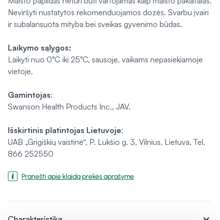
Maisto papildas neturi būti vartojamas kaip maisto pakaitalas.
Neviršyti nustatytos rekomenduojamos dozės. Svarbu įvairi
ir subalansuota mityba bei sveikas gyvenimo būdas.
Laikymo sąlygos:
Laikyti nuo 0°C iki 25°C, sausoje, vaikams nepasiekiamoje
vietoje.
Gamintojas
:
Swanson Health Products Inc., JAV.
Išskirtinis platintojas
Lietuvoje
:
UAB „Grigiškių vaistinė“, P. Lukšio g. 3, Vilnius, Lietuva, Tel.
866 252550
Pranešti apie klaidą prekės aprašyme
expand_more
Charakteristika