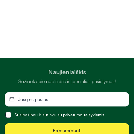
Naujienlaiškis
Sužinok apie nuolaidas ir specialius pasiūlymus!
Susipažinau ir sutinku su
privatumo taisyklėmis
Prenumeruoti