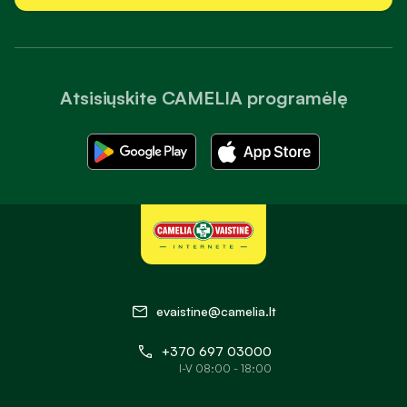
Atsisiųskite CAMELIA programėlę
evaistine@camelia.lt
+370 697 03000
I-V 08:00 - 18:00