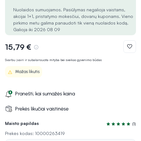
Nuolaidos sumuojamos. Pasiūlymas negalioja vaistams,
akcijai 1+1, pristatymo mokesčiui, dovanų kuponams. Vieno
pirkimo metu galima panaudoti tik vieną nuolaidos kodą.
Galioja iki 2026 08 09
15,79 €
Svarbu įvairi ir subalansuota mityba bei sveikas gyvenimo būdas
Mažas likutis
Pranešti, kai sumažės kaina
Prekės likučiai vaistinėse
Maisto papildas
(1)
Įvertinimas 5.0 i
Prekės kodas: 10000263419