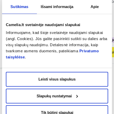
VALERSON maisto papildas
VALERSON maisto 
Sutikimas
Išsami informacija
Apie
miegui DIRECT, 30 pak.
RELAX, 30 kaps.
(2)
Įvertinimas 5.0 iš 5
Camelia.lt svetainėje naudojami slapukai
7,19 €
11,99 €
7,19 €
11,99 €
Informuojame, kad šioje svetainėje naudojami slapukai
(angl. Cookies). Jūs galite pasirinkti sutikti su dalies arba
% PAPILDOMA NUOLAIDA
% PAPILDOMA NU
visų slapukų naudojimu. Detalesnė informacija, kaip
tvarkome asmens duomenis, pateikiama
Privatumo
Į krepšelį
Į krepšel
taisyklėse
.
Leisti visus slapukus
Slapukų nustatymai
Dažnai perkama kartu
Tik būtini slapukai