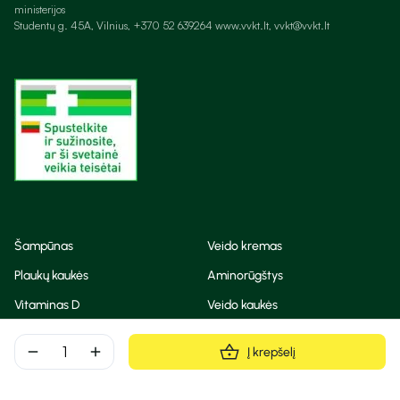
ministerijos
Studentų g. 45A, Vilnius, +370 52 639264 www.vvkt.lt, vvkt@vvkt.lt
Šampūnas
Veido kremas
Plaukų kaukės
Aminorūgštys
Vitaminas D
Veido kaukės
Korėjietiška kosmetika
Eteriniai aliejai
remove
add
Į krepšelį
Dezodorantas
BB ir CC kremas