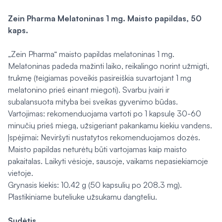
Zein Pharma
Melatoninas 1 mg. Maisto papildas, 50
kaps.
„Zein Pharma“ maisto papildas melatoninas 1 mg.
Melatoninas padeda mažinti laiko, reikalingo norint užmigti,
trukmę (teigiamas poveikis pasireiškia suvartojant 1 mg
melatonino prieš einant miegoti). Svarbu įvairi ir
subalansuota mityba bei sveikas gyvenimo būdas.
Vartojimas: rekomenduojama vartoti po 1 kapsulę 30-60
minučių prieš miegą, užsigeriant pakankamu kiekiu vandens.
Įspėjimai: Neviršyti nustatytos rekomenduojamos dozės.
Maisto papildas neturėtų būti vartojamas kaip maisto
pakaitalas. Laikyti vėsioje, sausoje, vaikams nepasiekiamoje
vietoje.
Grynasis kiekis: 10.42 g (50 kapsulių po 208.3 mg).
Plastikiniame buteliuke užsukamu dangteliu.
Sudėtis