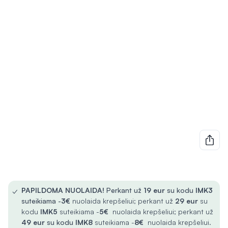
✓
PAPILDOMA NUOLAIDA!
Perkant už
19 eur
su kodu
IMK3
suteikiama -
3€
nuolaida krepšeliui; perkant už
29 eur
su
kodu
IMK5
suteikiama -
5€
nuolaida krepšeliui; perkant už
49 eur
su kodu
IMK8
suteikiama -
8€
nuolaida krepšeliui.