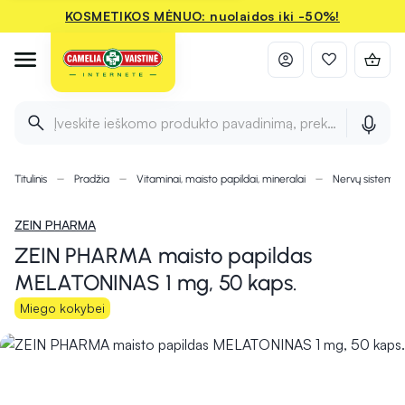
KOSMETIKOS MĖNUO: nuolaidos iki -50%!
Įveskite ieškomo produkto pavadinimą, prekės ženklą ir 
Titulinis
Pradžia
Vitaminai, maisto papildai, mineralai
Nervų sistemai
ZEIN PHARMA
ZEIN PHARMA maisto papildas
MELATONINAS 1 mg, 50 kaps.
Miego kokybei