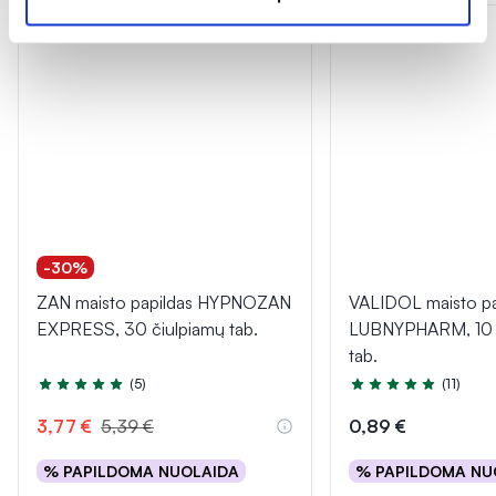
-30%
ZAN maisto papildas HYPNOZAN
VALIDOL maisto pa
EXPRESS, 30 čiulpiamų tab.
LUBNYPHARM, 10 p
tab.
(5)
(11)
Įvertinimas 5.0 iš 5
Įvertinimas 5.0 iš 5
3,77 €
5,39 €
0,89 €
% PAPILDOMA NUOLAIDA
% PAPILDOMA NU