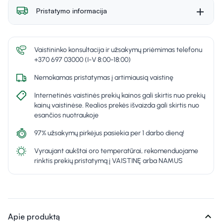
Pristatymo informacija
Vaistininko konsultacija ir užsakymų priėmimas telefonu
+370 697 03000 (I-V 8:00-18:00)
Nemokamas pristatymas į artimiausią vaistinę
Internetinės vaistinės prekių kainos gali skirtis nuo prekių
kainų vaistinėse. Realios prekės išvaizda gali skirtis nuo
esančios nuotraukoje
97% užsakymų pirkėjus pasiekia per 1 darbo dieną!
Vyraujant aukštai oro temperatūrai, rekomenduojame
rinktis prekių pristatymą į VAISTINĘ arba NAMUS
expand_more
Apie produktą