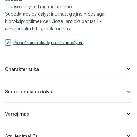
1 kapsulėje yra: 1 mg melatonino.
Sudedamosios dalys: inulinas, glajinė medžiaga
hidroksipropilmetilceliuliozė, antioksidantas L-
askorbilpalmitatas, melatoninas.
Pranešti apie klaidą prekės aprašyme
expand_more
Charakteristika
expand_more
Sudedamosios dalys
expand_more
Vartojimas
expand_more
Atsiliepimai (1)