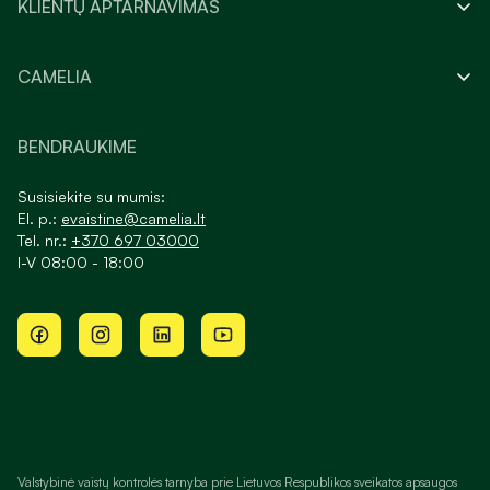
KLIENTŲ APTARNAVIMAS
CAMELIA
BENDRAUKIME
Susisiekite su mumis:
El. p.:
evaistine@camelia.lt
Tel. nr.:
+370 697 03000
I-V 08:00 - 18:00
Valstybinė vaistų kontrolės tarnyba prie Lietuvos Respublikos sveikatos apsaugos