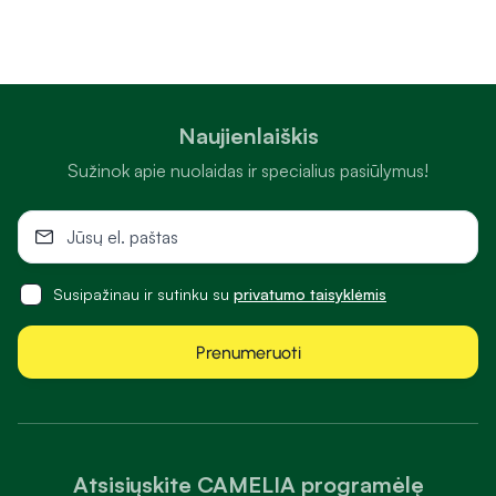
Naujienlaiškis
Sužinok apie nuolaidas ir specialius pasiūlymus!
Susipažinau ir sutinku su
privatumo taisyklėmis
Prenumeruoti
Atsisiųskite CAMELIA programėlę