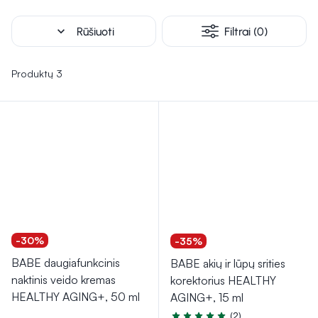
retinolį svarbu naudoti atsargiai, ypač jautriai odai, nes jis gali
sukelti dirginimą.
expand_more
Rūšiuoti
Filtrai (0)
Produktų 3
-30%
-35%
BABE daugiafunkcinis
BABE akių ir lūpų srities
naktinis veido kremas
korektorius HEALTHY
HEALTHY AGING+, 50 ml
AGING+, 15 ml
(2)