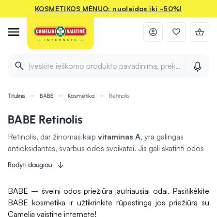
KOSMETIKOS MĖNUO: nuolaidos iki -50%!
Įveskite ieškomo produkto pavadinimą, prekės ženklą ir 
Titulinis
BABE
Kosmetika
Retinolis
BABE Retinolis
Retinolis, dar žinomas kaip
vitaminas A
, yra galingas
antioksidantas, svarbus odos sveikatai. Jis gali skatinti odos
atsinaujinimą, mažinti raukšles ir gerinti jos tekstūrą.
Rodyti daugiau
Pavyzdžiui, retinolio serumas padeda kovoti su akne ir
hiperpigmentacija, todėl dažnai naudojamas
veido
BABE – švelni odos priežiūra jautriausiai odai. Pasitikėkite
priežiūrai
. Šis vitaminas taip pat skatina
kolageno
BABE kosmetika ir užtikrinkite rūpestingą jos priežiūrą su
gamybą
, kuri padeda išlaikyti odos elastingumą. Vis dėlto,
Camelia vaistine internete!