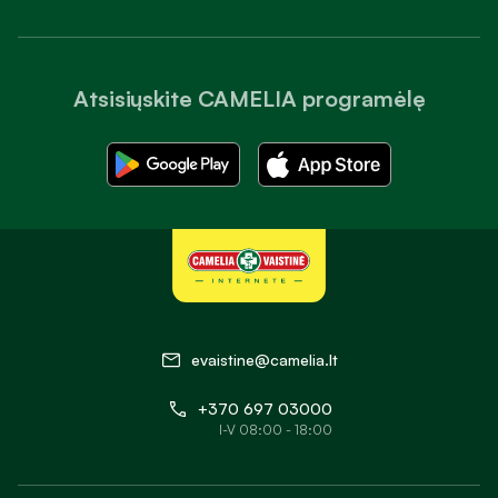
Atsisiųskite CAMELIA programėlę
evaistine@camelia.lt
+370 697 03000
I-V 08:00 - 18:00