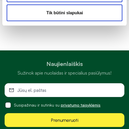
Tik būtini slapukai
Naujienlaiškis
Sužinok apie nuolaidas ir specialius pasiūlymus!
Susipažinau ir sutinku su
privatumo taisyklėmis
Prenumeruoti