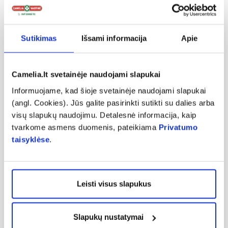
BABE specializuojasi kuriant hipoalerginius
produktus, tinkamus jautriai ir probleminei
odai. Prekės ženklo formulės yra be
Sutikimas
Išsami informacija
Apie
parabenų ir alkoholio, todėl visiškai saugios
kasdieniam naudojimui. BABE asortimente
Camelia.lt svetainėje naudojami slapukai
yra produktų, skirtų įvairioms odos
Informuojame, kad šioje svetainėje naudojami slapukai
problemoms spręsti, įskaitant sausos,
(angl. Cookies). Jūs galite pasirinkti sutikti su dalies arba
jautrios odos priežiūrą, spuogelių ir bėrimų
visų slapukų naudojimu. Detalesnė informacija, kaip
gydymą bei odos drėkinimą. BABE siekia
tvarkome asmens duomenis, pateikiama
Privatumo
taisyklėse
.
užtikrinti, kad kiekvienas galėtų džiaugtis
sveika ir prižiūrėta oda, todėl dauguma
priemonių tinka net ir pačiai jautriausiai
Leisti visus slapukus
kūdikių odelei.
Slapukų nustatymai