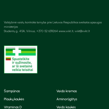
Valstybinė vaistų kontrolės tarnyba prie Lietuvos Respublikos sveikatos apsaugos
ministerijos
Studentų g. 45A, Vilnius, +370 52 639264 www.vvkt.lt, vvkt@vvkt.lt
Šampūnas
Veido kremas
Plaukų kaukės
Aminorūgštys
Vitaminas D
Veido kaukės