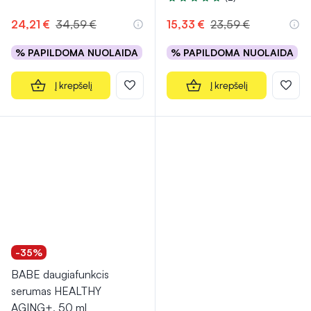
Įvertinimas 5.0 iš 5
24,21 €
34,59 €
15,33 €
23,59 €
% PAPILDOMA NUOLAIDA
% PAPILDOMA NUOLAIDA
Į krepšelį
Į krepšelį
-35%
BABE daugiafunkcis
serumas HEALTHY
AGING+, 50 ml