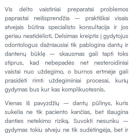
Vis dėlto vaistiniai preparatai problemos
paprastai neišsprendžia – praktiškai visais
atvejais būtina specialisto konsultacija ir jos
geriau neatidėlioti. Delsimas kreiptis į gydytojus
odontologus dažniausiai tik pablogina dantų ir
dantenų būklę – skausmas gali tapti toks
stiprus, kad nebepadės net nesteroidiniai
vaistai nuo uždegimo, o burnos ertmėje gali
prasidėti rimti uždegiminiai procesai, kurių
gydymas bus kur kas komplikuotesnis.
Vienas iš pavyzdžių – dantų pūlinys, kuris
sukelia ne tik paciento kančias, bet išaugina
danties netekimo riziką. Suvokti nesunku –
gydymas tokiu atveju ne tik sudėtingėja, bet ir