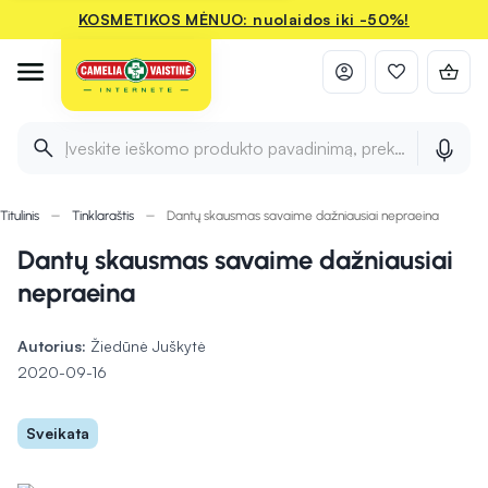
KOSMETIKOS MĖNUO: nuolaidos iki -50%!
Įveskite ieškomo produkto pavadinimą, prekės ženklą ir 
Titulinis
Tinklaraštis
Dantų skausmas savaime dažniausiai nepraeina
Dantų skausmas savaime dažniausiai
nepraeina
Autorius:
Žiedūnė Juškytė
2020-09-16
Sveikata