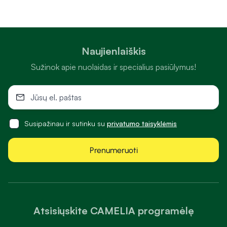
Naujienlaiškis
Sužinok apie nuolaidas ir specialius pasiūlymus!
Susipažinau ir sutinku su
privatumo taisyklėmis
Prenumeruoti
Atsisiųskite CAMELIA programėlę