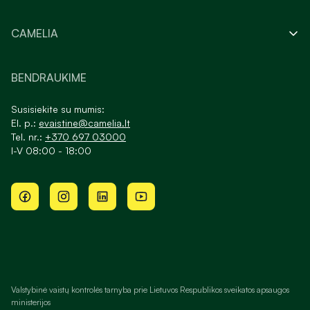
CAMELIA
BENDRAUKIME
Susisiekite su mumis:
El. p.:
evaistine@camelia.lt
Tel. nr.:
+370 697 03000
I-V 08:00 - 18:00
Valstybinė vaistų kontrolės tarnyba prie Lietuvos Respublikos sveikatos apsaugos
ministerijos