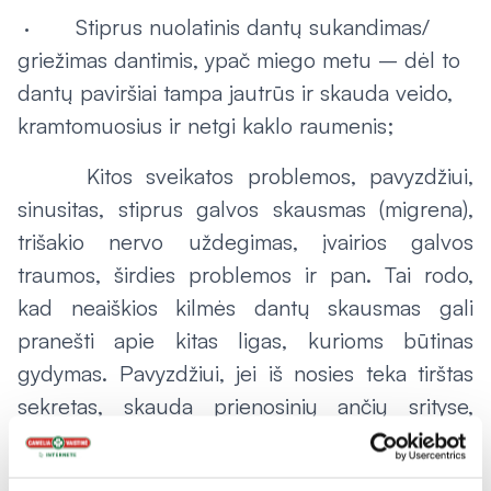
· Stiprus nuolatinis dantų sukandimas/
griežimas dantimis, ypač miego metu – dėl to
dantų paviršiai tampa jautrūs ir skauda veido,
kramtomuosius ir netgi kaklo raumenis;
Kitos sveikatos problemos, pavyzdžiui,
sinusitas, stiprus galvos skausmas (migrena),
trišakio nervo uždegimas, įvairios galvos
traumos, širdies problemos ir pan. Tai rodo,
kad neaiškios kilmės dantų skausmas gali
pranešti apie kitas ligas, kurioms būtinas
gydymas. Pavyzdžiui, jei iš nosies teka tirštas
sekretas, skauda prienosinių ančių srityse,
pakyla temperatūra ir kamuoja bendras
negalavimas, tuomet vertėtų pasikonsultuoti su