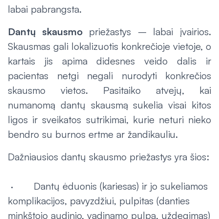
labai pabrangsta.
Dantų skausmo
priežastys – labai įvairios.
Skausmas gali lokalizuotis konkrečioje vietoje, o
kartais jis apima didesnes veido dalis ir
pacientas netgi negali nurodyti konkrečios
skausmo vietos. Pasitaiko atvejų, kai
numanomą dantų skausmą sukelia visai kitos
ligos ir sveikatos sutrikimai, kurie neturi nieko
bendro su burnos ertme ar žandikauliu.
Dažniausios dantų skausmo priežastys yra šios:
· Dantų ėduonis (
kariesas
) ir jo sukeliamos
komplikacijos, pavyzdžiui, pulpitas (danties
minkštojo audinio, vadinamo pulpa, uždegimas)