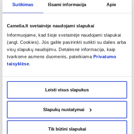
šeimos gydytoju, nes tai gali būti sinusitas, kurį
Sutikimas
Išsami informacija
Apie
daugeliu atvejų reikia gydyti antibiotikais.
Dantų neturėtų skaudėti nei valgant, nei
Camelia.lt svetainėje naudojami slapukai
ramybės metu, todėl, jei atsiranda mažesnio ar
Informuojame, kad šioje svetainėje naudojami slapukai
(angl. Cookies). Jūs galite pasirinkti sutikti su dalies arba
didesnio intensyvumo skausmų, delsti
visų slapukų naudojimu. Detalesnė informacija, kaip
nereikėtų. Jei ūmus skausmas užklupo naktį ar
tvarkome asmens duomenis, pateikiama
Privatumo
savaitgalį, kelionės ar darbo metu, kamuotis
taisyklėse
.
neverta ir naudinga pavartoti vaistų nuo
skausmo rekomenduojamomis dozėmis,
pavyzdžiui, deksketoprofeno
(„Dolmen“).
Leisti visus slapukus
Iki vizito pas odontologą labai svarbu laikytis
Slapukų nustatymai
kruopščios burnos higienos, vengti dantų
jautrumą sukeliančio maisto (rūgščių ir saldžių,
kietos struktūros ir aštrių patiekalų, karštų arba
Tik būtini slapukai