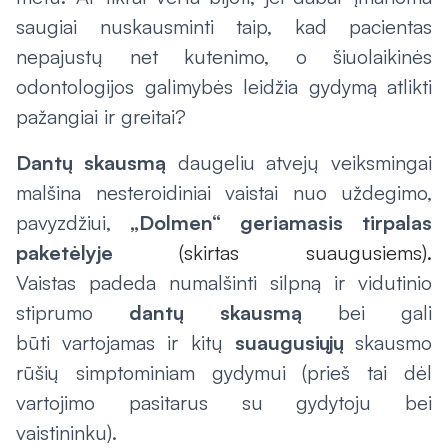
saugiai nuskausminti taip, kad pacientas
nepajustų net kutenimo, o šiuolaikinės
odontologijos galimybės leidžia gydymą atlikti
pažangiai ir greitai?
Dantų skausmą
daugeliu atvejų veiksmingai
malšina nesteroidiniai vaistai nuo uždegimo,
pavyzdžiui,
„Dolmen“ geriamasis tirpalas
paketėlyje
(skirtas suaugusiems).
Vaistas padeda numalšinti silpną ir vidutinio
stiprumo
dantų skausmą
bei gali
būti
vartojamas ir kitų
suaugusiųjų
skausmo
rūšių simptominiam gydymui (prieš tai dėl
vartojimo pasitarus su gydytoju bei
vaistininku).