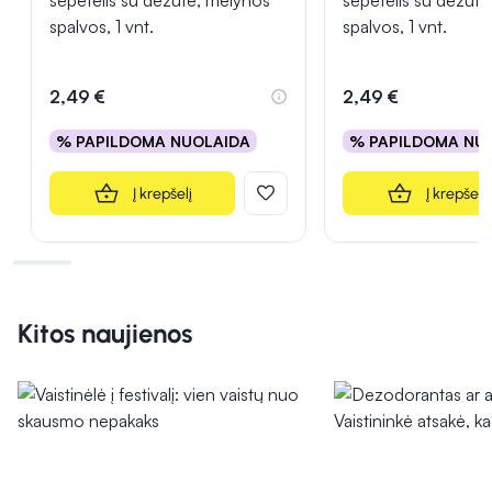
šepetėlis su dėžute, mėlynos
šepetėlis su dėžute
spalvos, 1 vnt.
spalvos, 1 vnt.
2,49 €
2,49 €
% PAPILDOMA NUOLAIDA
% PAPILDOMA NU
Į krepšelį
Į krepšelį
Kitos naujienos