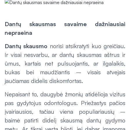
Dantų skausmas savaime dažniausiai
nepraeina
Dantų skausmo
norisi atsikratyti kuo greičiau.
Ir visai nesvarbu, ar dantų skausmas aštrus ir
ūmus, kartais net pulsuojantis, ar ilgalaikis,
bukas bei maudžiantis – visais atvejais
jaučiamas didelis diskomfortas.
Nepaisant to, daugybė žmonių atidėlioja vizitus
pas gydytojus odontologus. Priežastys pačios
įvairiausios, tačiau viena populiariausių –
baimė patirti didelį skausmą dantų gydymo
metu. Ar tikrai verta bijoti, jei dabar įmanoma