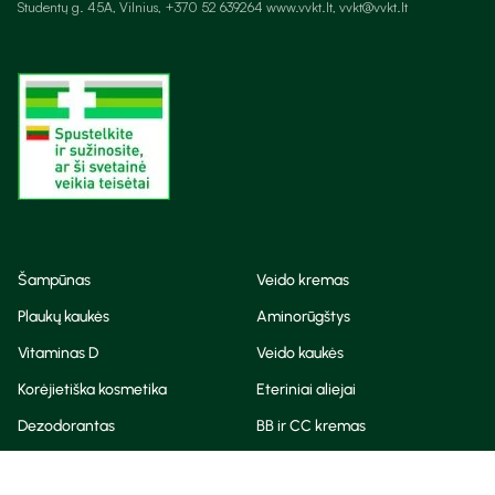
Studentų g. 45A, Vilnius, +370 52 639264 www.vvkt.lt, vvkt@vvkt.lt
Šampūnas
Veido kremas
Plaukų kaukės
Aminorūgštys
Vitaminas D
Veido kaukės
Korėjietiška kosmetika
Eteriniai aliejai
Dezodorantas
BB ir CC kremas
Visos teisės saugomos