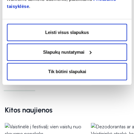
taisyklėse
.
-10%
-10%
BIODERMA aliejinis veido
911 kremas su kaula
prausiklis SENSIBIO
ACTIVE FORMULA,
Leisti visus slapukus
MICELLAR CLEANSING
...
18,98 €
21,09 €
5,30 €
5,89 €
Slapukų nustatymai
% PAPILDOMA NUOLAIDA
% PAPILDOMA NU
Tik būtini slapukai
Į krepšelį
Į krepšelį
Kitos naujienos