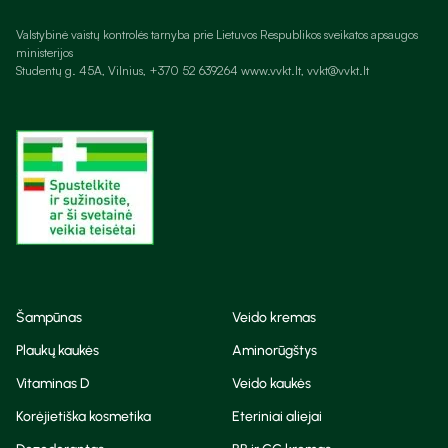
Valstybinė vaistų kontrolės tarnyba prie Lietuvos Respublikos sveikatos apsaugos
ministerijos
Studentų g. 45A, Vilnius, +370 52 639264 www.vvkt.lt, vvkt@vvkt.lt
Šampūnas
Veido kremas
Plaukų kaukės
Aminorūgštys
Vitaminas D
Veido kaukės
Korėjietiška kosmetika
Eteriniai aliejai