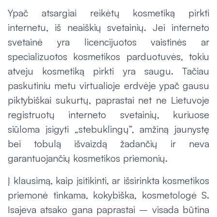
Ypač atsargiai reikėtų kosmetiką pirkti
internetu, iš neaiškių svetainių. Jei interneto
svetainė yra licencijuotos vaistinės ar
specializuotos kosmetikos parduotuvės, tokiu
atveju kosmetiką pirkti yra saugu. Tačiau
paskutiniu metu virtualioje erdvėje ypač gausu
piktybiškai sukurtų, paprastai net ne Lietuvoje
registruotų interneto svetainių, kuriuose
siūloma įsigyti „stebuklingų“, amžiną jaunystę
bei tobulą išvaizdą žadančių ir neva
garantuojančių kosmetikos priemonių.
Į klausimą, kaip įsitikinti, ar išsirinkta kosmetikos
priemonė tinkama, kokybiška, kosmetologė S.
Isajeva atsako gana paprastai – visada būtina