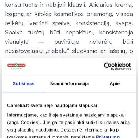
konsultuotis ir nebijoti klausti. Atidarius kremą,
losjoną ar kitokią kosmetikos priemonę, visada
reikėtų įvertinti spalvą, konsistenciją, kvapą.
Spalva turėtų būti nepakitusi, konsistencija
vienalytė – paviršiuje neturėtų būti
nusistovėjusių „riebalų“ sluoksnio ar lašelių, o
kvapas – malonus arba jo neturėtų būti visai.
Sutikimas
Išsami informacija
Apie
Tik internete
Camelia.lt svetainėje naudojami slapukai
Informuojame, kad šioje svetainėje naudojami slapukai
(angl. Cookies). Jūs galite pasirinkti sutikti su dalies arba
visų slapukų naudojimu. Detalesnė informacija, kaip
tvarkome asmens duomenis, pateikiama
Privatumo