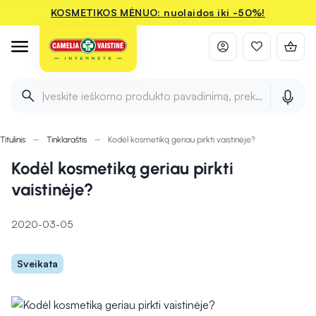
KOSMETIKOS MĖNUO: nuolaidos iki -50%!
Įveskite ieškomo produkto pavadinimą, prekės ženklą ir 
Titulinis
Tinklaraštis
Kodėl kosmetiką geriau pirkti vaistinėje?
Kodėl kosmetiką geriau pirkti
vaistinėje?
2020-03-05
Sveikata