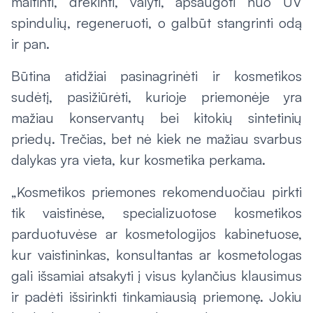
maitinti, drėkinti, valyti, apsaugoti nuo UV
spindulių, regeneruoti, o galbūt stangrinti odą
ir pan.
Būtina atidžiai pasinagrinėti ir kosmetikos
sudėtį, pasižiūrėti, kurioje priemonėje yra
mažiau konservantų bei kitokių sintetinių
priedų. Trečias, bet nė kiek ne mažiau svarbus
dalykas yra vieta, kur kosmetika perkama.
„Kosmetikos priemones rekomenduočiau pirkti
tik vaistinėse, specializuotose kosmetikos
parduotuvėse ar kosmetologijos kabinetuose,
kur vaistininkas, konsultantas ar kosmetologas
gali išsamiai atsakyti į visus kylančius klausimus
ir padėti išsirinkti tinkamiausią priemonę. Jokiu