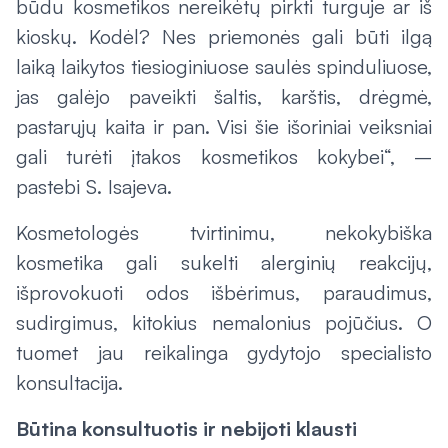
būdu kosmetikos nereikėtų pirkti turguje ar iš
kioskų. Kodėl? Nes priemonės gali būti ilgą
laiką laikytos tiesioginiuose saulės spinduliuose,
jas galėjo paveikti šaltis, karštis, drėgmė,
pastarųjų kaita ir pan. Visi šie išoriniai veiksniai
gali turėti įtakos kosmetikos kokybei“, –
pastebi S. Isajeva.
Kosmetologės tvirtinimu, nekokybiška
kosmetika gali sukelti alerginių reakcijų,
išprovokuoti odos išbėrimus, paraudimus,
sudirgimus, kitokius nemalonius pojūčius. O
tuomet jau reikalinga gydytojo specialisto
konsultacija.
Būtina konsultuotis ir nebijoti klausti