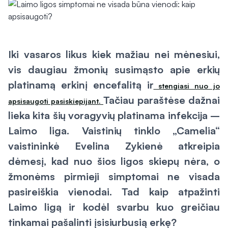
Iki vasaros likus kiek mažiau nei mėnesiui,
vis daugiau žmonių susimąsto apie erkių
platinamą erkinį encefalitą ir
stengiasi nuo jo
Tačiau paraštėse dažnai
apsisaugoti pasiskiepijant.
lieka kita šių voragyvių platinama infekcija –
Laimo liga. Vaistinių tinklo „Camelia“
vaistininkė Evelina Zykienė atkreipia
dėmesį, kad nuo šios ligos skiepų nėra, o
žmonėms pirmieji simptomai ne visada
pasireiškia vienodai. Tad kaip atpažinti
Laimo ligą ir kodėl svarbu kuo greičiau
tinkamai pašalinti įsisiurbusią erkę?