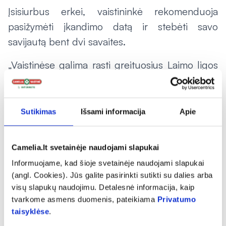
Įsisiurbus erkei, vaistininkė rekomenduoja
pasižymėti įkandimo datą ir stebėti savo
savijautą bent dvi savaites.
„Vaistinėse galima rasti greituosius Laimo ligos
testus, atliekamus iš kapiliarinio kraujo, o
rezultatai tampa aiškūs per keliolika minučių.
Vis dėlto jų tikslumas priklauso nuo ligos
Sutikimas
Išsami informacija
Apie
stadijos, todėl neigiamas rezultatas dar
nereiškia, kad infekcijos nėra. Testus
Camelia.lt svetainėje naudojami slapukai
rekomenduojama atlikti praėjus 2–6 savaitėms
Informuojame, kad šioje svetainėje naudojami slapukai
po erkės įsisiurbimo arba atsiradus
(angl. Cookies). Jūs galite pasirinkti sutikti su dalies arba
migruojančiai eritemai“, – paaiškina E. Zykienė.
visų slapukų naudojimu. Detalesnė informacija, kaip
tvarkome asmens duomenis, pateikiama
Privatumo
Ligą patvirtina tik laboratoriniai tyrimai
taisyklėse
.