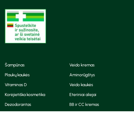
Šampūnas
Veido kremas
Plaukų kaukės
Aminorūgštys
Vitaminas D
Veido kaukės
Korėjietiška kosmetika
Eteriniai aliejai
Dezodorantas
BB ir CC kremas
Visos teisės saugomos
Privatumo taisyklės
Slapukų politika