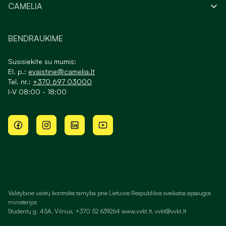
CAMELIA
BENDRAUKIME
Susisiekite su mumis:
El. p.:
evaistine@camelia.lt
Tel. nr.:
+370 697 03000
I-V 08:00 - 18:00
Valstybinė vaistų kontrolės tarnyba prie Lietuvos Respublikos sveikatos apsaugos
ministerijos
Studentų g. 45A, Vilnius, +370 52 639264 www.vvkt.lt, vvkt@vvkt.lt