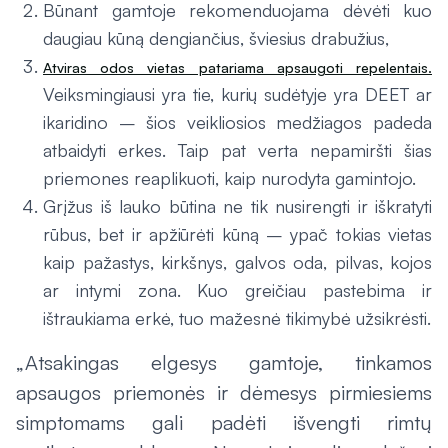
Būnant gamtoje rekomenduojama dėvėti kuo
daugiau kūną dengiančius, šviesius drabužius,
Atviras odos vietas patariama apsaugoti repelentais.
Veiksmingiausi yra tie, kurių sudėtyje yra DEET ar
ikaridino – šios veikliosios medžiagos padeda
atbaidyti erkes. Taip pat verta nepamiršti šias
priemones reaplikuoti, kaip nurodyta gamintojo.
Grįžus iš lauko būtina ne tik nusirengti ir iškratyti
rūbus, bet ir apžiūrėti kūną – ypač tokias vietas
kaip pažastys, kirkšnys, galvos oda, pilvas, kojos
ar intymi zona. Kuo greičiau pastebima ir
ištraukiama erkė, tuo mažesnė tikimybė užsikrėsti.
„Atsakingas elgesys gamtoje, tinkamos
apsaugos priemonės ir dėmesys pirmiesiems
simptomams gali padėti išvengti rimtų