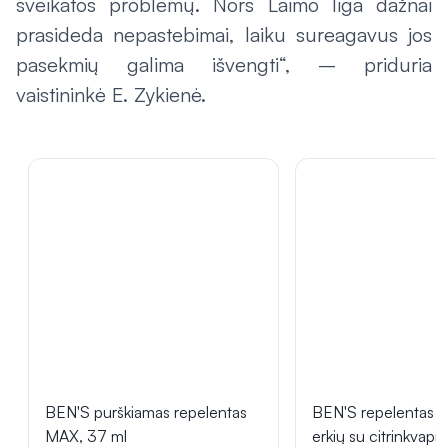
sveikatos problemų. Nors Laimo liga dažnai
prasideda nepastebimai, laiku sureagavus jos
pasekmių galima išvengti“, – priduria
vaistininkė E. Zykienė.
BEN'S purškiamas repelentas
BEN'S repelentas n
MAX, 37 ml
erkių su citrinkvapi