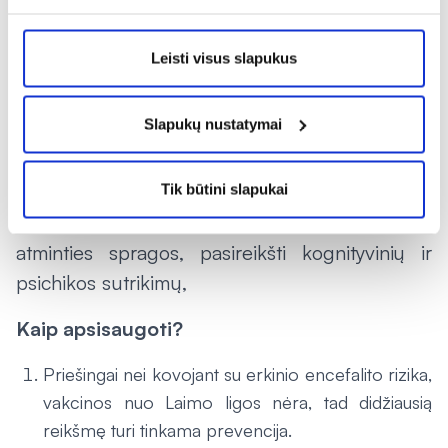
Anot jos, jei atsiranda simptomai, jie intensyvėja
ar kyla bet kokių įtarimų, svarbiausia kreiptis į
Leisti visus slapukus
gydytoją – tik laboratoriniai tyrimai gali
patvirtinti diagnozę. Kaip pasakoja vaistininkė,
Slapukų nustatymai
užsikrėtus Laimo liga, gydymas gali trukti gana
ilgai, ypač jei liga pereina į lėtinę formą. Tokiu
atveju sergantysis jaučiasi nusilpęs, gali
Tik būtini slapukai
kankinti kūno ar galvos skausmai, nemiga,
atminties spragos, pasireikšti kognityvinių ir
psichikos sutrikimų,
Kaip apsisaugoti?
Priešingai nei kovojant su erkinio encefalito rizika,
vakcinos nuo Laimo ligos nėra, tad didžiausią
reikšmę turi tinkama prevencija.