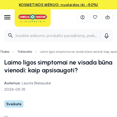
KOSMETIKOS MĖNUO: nuolaidos iki -50%!
Įveskite ieškomo produkto pavadinimą, prekės ženklą ir 
Titulinis
Tinklaraštis
Laimo ligos simptomai ne visada būna vienodi: kaip apsi
Laimo ligos simptomai ne visada būna
vienodi: kaip apsisaugoti?
Autorius:
Laurita Bieliauskė
2026-05-15
Sveikata