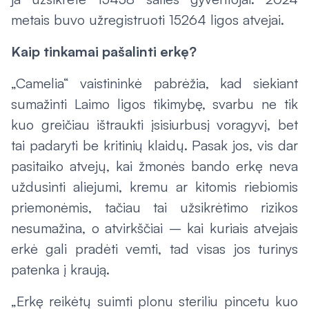
metais buvo užregistruoti 15264 ligos atvejai.
Kaip tinkamai pašalinti erkę?
„Camelia“ vaistininkė pabrėžia, kad siekiant
sumažinti Laimo ligos tikimybę, svarbu ne tik
kuo greičiau ištraukti įsisiurbusį voragyvį, bet
tai padaryti be kritinių klaidų. Pasak jos, vis dar
pasitaiko atvejų, kai žmonės bando erkę neva
uždusinti aliejumi, kremu ar kitomis riebiomis
priemonėmis, tačiau tai užsikrėtimo rizikos
nesumažina, o atvirkščiai – kai kuriais atvejais
erkė gali pradėti vemti, tad visas jos turinys
patenka į kraują.
„Erkę reikėtų suimti plonu steriliu pincetu kuo