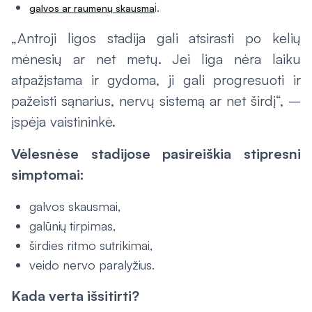
i.
galvos ar raumenų skausma
„Antroji ligos stadija gali atsirasti po kelių
mėnesių ar net metų. Jei liga nėra laiku
atpažįstama ir gydoma, ji gali progresuoti ir
pažeisti sąnarius, nervų sistemą ar net širdį“, –
įspėja vaistininkė.
Vėlesnėse stadijose pasireiškia stipresni
simptomai:
galvos skausmai,
galūnių tirpimas,
širdies ritmo sutrikimai,
veido nervo paralyžius.
Kada verta išsitirti?