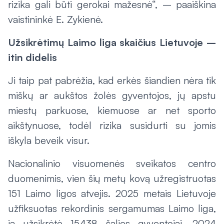
rizika gali būti gerokai mažesnė“, – paaiškina
vaistininkė E. Zykienė.
Užsikrėtimų Laimo liga skaičius Lietuvoje –
itin didelis
Ji taip pat pabrėžia, kad erkės šiandien nėra tik
miškų ar aukštos žolės gyventojos, jų apstu
miestų parkuose, kiemuose ar net sporto
aikštynuose, todėl rizika susidurti su jomis
iškyla beveik visur.
Nacionalinio visuomenės sveikatos centro
duomenimis, vien šių metų kovą užregistruotas
151 Laimo ligos atvejis. 2025 metais Lietuvoje
užfiksuotas rekordinis sergamumas Laimo liga,
ja užsikrėtė 15438 šalies gyventojai. 2024