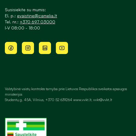
Susisiekite su mumis:
El. p.:
evaistine@camelia.lt
Tel. nr.:
+370 697 03000
I-V 08:00 - 18:00
Valstybinė vaistų kontrolės tarnyba prie Lietuvos Respublikos sveikatos apsaugos
ministerijos
Studentų g. 45A, Vilnius, +370 52 639264 www.vvkt.lt, vvkt@vvkt.lt