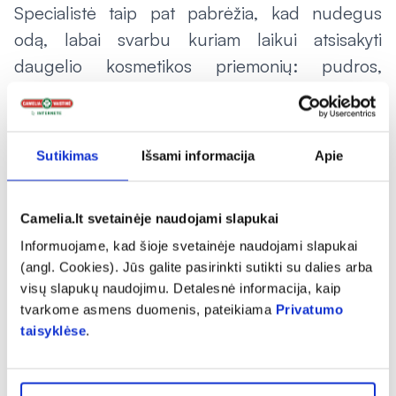
Specialistė taip pat pabrėžia, kad nudegus
odą, labai svarbu kuriam laikui atsisakyti
daugelio kosmetikos priemonių: pudros,
prausimosi gelių, šveitiklių, tonikų, kremų, ypač
priemonių, kuriuose yra spirito arba salicilio
rūgšties. Šie preparatai sausina odą, o tai ilgina
Sutikimas
Išsami informacija
Apie
gijimą.
Būtina prevencija
Camelia.lt svetainėje naudojami slapukai
Informuojame, kad šioje svetainėje naudojami slapukai
„Camelia“ atstovė teigia, kad be nudegimų,
(angl. Cookies). Jūs galite pasirinkti sutikti su dalies arba
neatsakingas buvimas saulės spinduliuose gali
visų slapukų naudojimu. Detalesnė informacija, kaip
sukelti ir daug rimtesnių susirgimų, todėl
tvarkome asmens duomenis, pateikiama
Privatumo
būtina saugotis.
taisyklėse
.
„Ultravioletiniai spinduliai gali paveikti