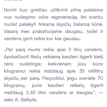
Norint kuo greičiau užtikrinti pilną pažeistos
nuo nudegimo odos regeneraciją, itin svarbu
nuolat palaikyti tinkamą skysčių balansą kūne.
Vasarą mes prakaituojame daugiau, todėl ir
vandens gerti reikia kur kas gausiau.
„Per parą mums reikia apie 3 litrų vandens.
Apskaičiuoti tikslų reikiamą kasdien išgerti kiekį
nėra sudėtinga: kiekvienam jūsų kūno
kilogramui reikia maždaug apie 35 mililitrų
skysčių per parą. Pavyzdžiui, jeigu sveriate 70
kilogramų, jums kasdien reikėtų išgerti
maždaug 2,45 litro vandens ar daugiau“, –
sako A. Balkytė.