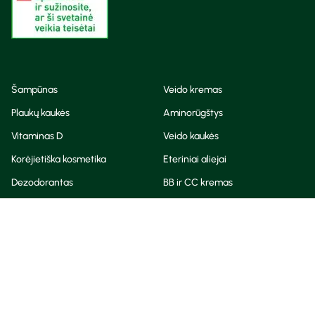
Šampūnas
Veido kremas
Plaukų kaukės
Aminorūgštys
Vitaminas D
Veido kaukės
Korėjietiška kosmetika
Eteriniai aliejai
Dezodorantas
BB ir CC kremas
Visos teisės saugomos
Privatumo taisyklės
Slapukų politika
© Camelia 2026