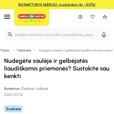
KOSMETIKOS MĖNUO: nuolaidos iki -50%!
Įveskite ieškomo produkto pavadinimą, prekės ženklą ir 
Titulinis
Tinklaraštis
Nudegėte saulėje ir gelbėjatės liaudiškomis priemonės? 
Nudegėte saulėje ir gelbėjatės
liaudiškomis priemonės? Sustokite sau
kenkti
Autorius:
Žiedūnė Juškytė
2021-07-12
Sveikata