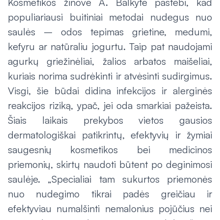
Kosmetikos žinovė A. Balkytė pastebi, kad
populiariausi buitiniai metodai nudegus nuo
saulės – odos tepimas grietine, medumi,
kefyru ar natūraliu jogurtu. Taip pat naudojami
agurkų griežinėliai, žalios arbatos maišeliai,
kuriais norima sudrėkinti ir atvėsinti sudirgimus.
Visgi, šie būdai didina infekcijos ir alerginės
reakcijos riziką, ypač, jei oda smarkiai pažeista.
Šiais laikais prekybos vietos gausios
dermatologiškai patikrintų, efektyvių ir žymiai
saugesnių kosmetikos bei medicinos
priemonių, skirtų naudoti būtent po deginimosi
saulėje. „Specialiai tam sukurtos priemonės
nuo nudegimo tikrai padės greičiau ir
efektyviau numalšinti nemalonius pojūčius nei