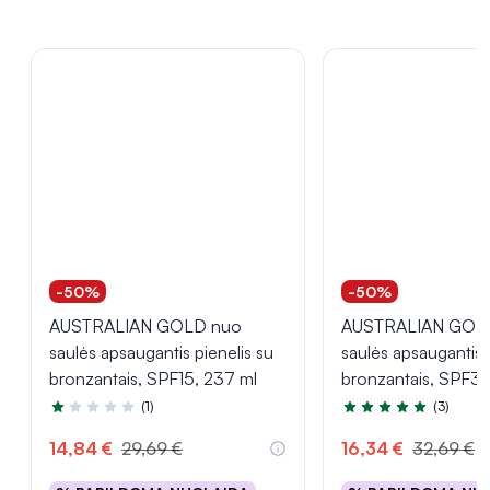
-50%
-50%
AUSTRALIAN GOLD nuo
AUSTRALIAN GOL
saulės apsaugantis pienelis su
saulės apsaugantis 
bronzantais, SPF15, 237 ml
bronzantais, SPF30
(1)
(3)
Įvertinimas 1.0 iš 5
Įvertinimas 5.0 iš 5
14,84 €
29,69 €
16,34 €
32,69 €