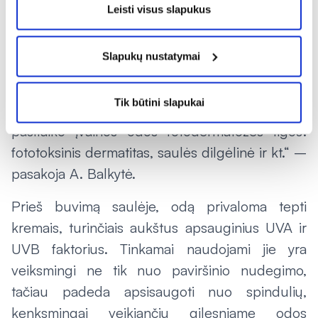
melanocitų, tiekiančių pigmentus odai, DNR ir,
Leisti visus slapukus
šiems mutuojant, paskatinti vieną dažniausių
onkologinių susirgimų – melanomą. Dažni
Slapukų nustatymai
odos nudegimai ir ultravioletinių spindulių
poveikis yra ir dažnos karcinomos, t.y. piktybinių
Tik būtini slapukai
navikų, priežastys. Taip pat vis dažniau
pasitaiko įvairios odos fotodermatozės ligos:
fototoksinis dermatitas, saulės dilgėlinė ir kt.“ –
pasakoja A. Balkytė.
Prieš buvimą saulėje, odą privaloma tepti
kremais, turinčiais aukštus apsauginius UVA ir
UVB faktorius. Tinkamai naudojami jie yra
veiksmingi ne tik nuo paviršinio nudegimo,
tačiau padeda apsisaugoti nuo spindulių,
kenksmingai veikiančių gilesniame odos