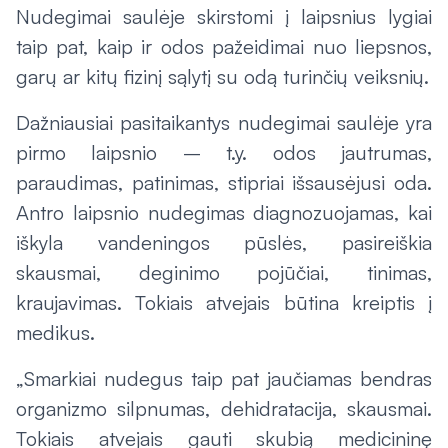
Nudegimai saulėje skirstomi į laipsnius lygiai
taip pat, kaip ir odos pažeidimai nuo liepsnos,
garų ar kitų fizinį sąlytį su odą turinčių veiksnių.
Dažniausiai pasitaikantys nudegimai saulėje yra
pirmo laipsnio – t.y. odos jautrumas,
paraudimas, patinimas, stipriai išsausėjusi oda.
Antro laipsnio nudegimas diagnozuojamas, kai
iškyla vandeningos pūslės, pasireiškia
skausmai, deginimo pojūčiai, tinimas,
kraujavimas. Tokiais atvejais būtina kreiptis į
medikus.
„Smarkiai nudegus taip pat jaučiamas bendras
organizmo silpnumas, dehidratacija, skausmai.
Tokiais atvejais gauti skubią medicininę