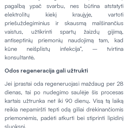
pagalbą ypač svarbu, nes būtina atstatyti
elektrolitų kiekį kraujyje, vartoti
priešuždegiminius ir skausmą malšinančius
vaistus, užtikrinti spartų žaizdų gijimą,
antiseptinių priemonių naudojimą tam, kad
kūne neišplistų infekcija“, – tvirtina
konsultantė.
Odos regeneracija gali užtrukti
Jei įprastai oda regeneruojasi maždaug per 28
dienas, tai po nudegimo saulėje šis procesas
kartais užtrunka net iki 90 dienų. Visą tą laiką
reikia nepamiršti tepti odą giliai drėkinančiomis
priemonėmis, padėti atkurti bei stiprinti lipidinį
sluoksnį.