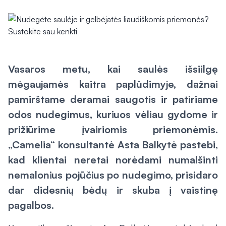
Vasaros metu, kai saulės išsiilgę
mėgaujamės kaitra paplūdimyje, dažnai
pamirštame deramai saugotis ir patiriame
odos nudegimus, kuriuos vėliau gydome ir
prižiūrime įvairiomis priemonėmis.
„Camelia“ konsultantė Asta Balkytė pastebi,
kad klientai neretai norėdami numalšinti
nemalonius pojūčius po nudegimo, prisidaro
dar didesnių bėdų ir skuba į vaistinę
pagalbos.