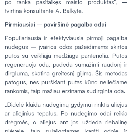
po ranka pasitaikęs maisto produktas“, –
tvirtina konsultantė A. Balkytė.
Pirmiausiai – paviršinė pagalba odai
Populiariausia ir efektyviausia pirmoji pagalba
nudegus – įvairios odos pažeidimams skirtos
putos su veikliąja medžiaga pantenoliu. Putos
regeneruoja odą, padeda sumažinti raudonį ir
dirglumą, skatina greitesnį gijimą. Šis metodas
patogus, nes purškiant putas kūno neliečiame
rankomis, taip mažiau erzinama sudirginta oda.
„Didelė klaida nudegimų gydymui rinktis aliejus
ar aliejinius tepalus. Po nudegimo odai reikia
drėgmės, o aliejus ant jos uždeda riebalinę
plėvelę, taip sulaikydamas karštį odoje ir