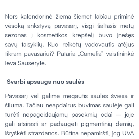
Nors kalendorinė žiema šiemet labiau priminė
vėsoką ankstyvą pavasarį, visgi šaltasis metų
sezonas į kosmetikos krepšelį buvo įnešęs
savų taisyklių. Kuo reikėtų vadovautis atėjus
tikram pavasariui? Pataria „Camelia“ vaistininkė
Ieva Sauserytė.
Svarbi apsauga nuo saulės
Pavasarį vėl galime mėgautis saulės šviesa ir
šiluma. Tačiau neapdairus buvimas saulėje gali
turėti nepageidaujamų pasekmių odai – joje
gali atsirasti ar padaugėti pigmentinių dėmių,
išryškėti strazdanos. Būtina nepamiršti, jog UVA