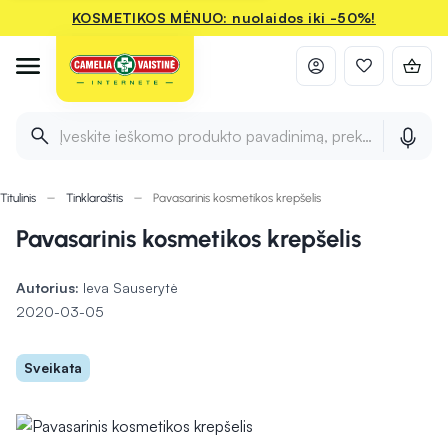
KOSMETIKOS MĖNUO: nuolaidos iki -50%!
Įveskite ieškomo produkto pavadinimą, prekės ženklą ir 
Titulinis
Tinklaraštis
Pavasarinis kosmetikos krepšelis
Pavasarinis kosmetikos krepšelis
Autorius:
Ieva Sauserytė
2020-03-05
Sveikata