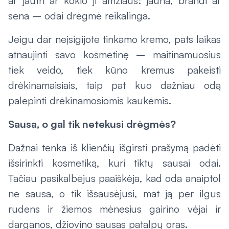
ar jautri ar kokio ji amžiaus: jauna, brandi ar
sena – odai drėgmė reikalinga.
Jeigu dar neįsigijote tinkamo kremo, pats laikas
atnaujinti savo kosmetinę – maitinamuosius
tiek veido, tiek kūno kremus pakeisti
drėkinamaisiais, taip pat kuo dažniau odą
palepinti drėkinamosiomis kaukėmis.
Sausa, o gal tik netekusi drėgmės?
Dažnai tenka iš klienčių išgirsti prašymą padėti
išsirinkti kosmetiką, kuri tiktų sausai odai.
Tačiau pasikalbėjus paaiškėja, kad oda anaiptol
ne sausa, o tik išsausėjusi, mat ją per ilgus
rudens ir žiemos mėnesius gairino vėjai ir
darganos, džiovino sausas patalpų oras.