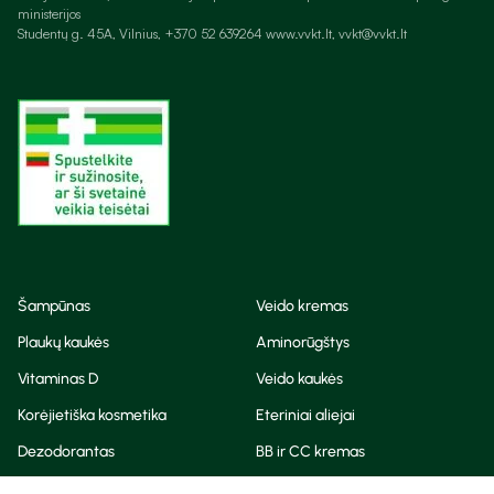
ministerijos
Studentų g. 45A, Vilnius, +370 52 639264 www.vvkt.lt, vvkt@vvkt.lt
Šampūnas
Veido kremas
Plaukų kaukės
Aminorūgštys
Vitaminas D
Veido kaukės
Korėjietiška kosmetika
Eteriniai aliejai
Dezodorantas
BB ir CC kremas