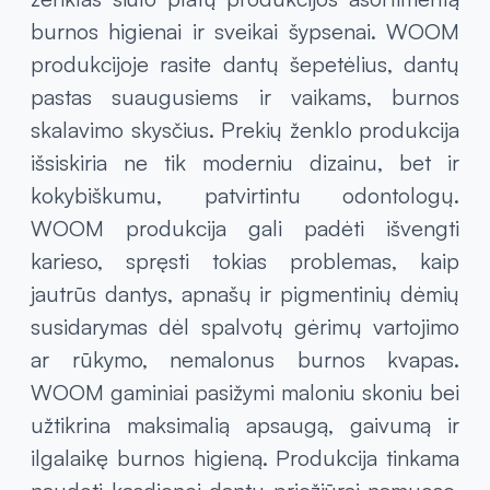
burnos higienai ir sveikai šypsenai. WOOM
produkcijoje rasite dantų šepetėlius, dantų
pastas suaugusiems ir vaikams, burnos
skalavimo skysčius. Prekių ženklo produkcija
išsiskiria ne tik moderniu dizainu, bet ir
kokybiškumu, patvirtintu odontologų.
WOOM produkcija gali padėti išvengti
karieso, spręsti tokias problemas, kaip
jautrūs dantys, apnašų ir pigmentinių dėmių
susidarymas dėl spalvotų gėrimų vartojimo
ar rūkymo, nemalonus burnos kvapas.
WOOM gaminiai pasižymi maloniu skoniu bei
užtikrina maksimalią apsaugą, gaivumą ir
ilgalaikę burnos higieną. Produkcija tinkama