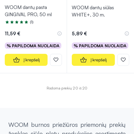
WOOM dantų pasta
WOOM dantų siūlas
GINGIVAL PRO, 50 ml
WHITE+, 30 m.
(1)
Įvertinimas 5.0 iš 5
11,59 €
5,89 €
% PAPILDOMA NUOLAIDA
% PAPILDOMA NUOLAIDA
Į krepšelį
Į krepšelį
Rodoma prekių 20 iš 20
WOOM burnos priežiūros priemonių prekių
ženklas siūlo platų produkcijos asortimentą