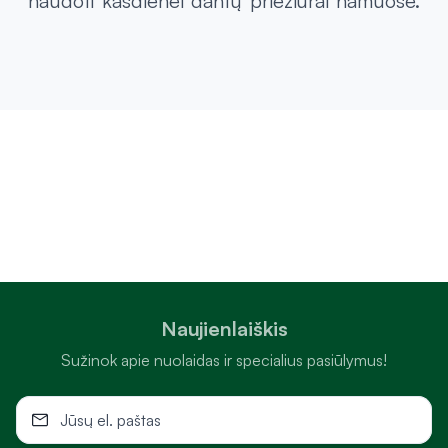
naudoti kasdienei dantų priežiūrai namuose.
Naujienlaiškis
Sužinok apie nuolaidas ir specialius pasiūlymus!