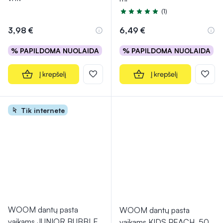
(1)
Įvertinimas 5.0 iš 5
3,98 €
6,49 €
% PAPILDOMA NUOLAIDA
% PAPILDOMA NUOLAIDA
Į krepšelį
Į krepšelį
Tik internete
WOOM dantų pasta
WOOM dantų pasta
vaikams JUNIOR BUBBLE
vaikams KIDS PEACH, 50