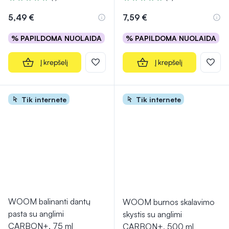
Įvertinimas 5.0 iš 5
Įvertinimas 5.0 iš 5
5,49 €
7,59 €
% PAPILDOMA NUOLAIDA
% PAPILDOMA NUOLAIDA
Į krepšelį
Į krepšelį
Tik internete
Tik internete
WOOM balinanti dantų
WOOM burnos skalavimo
pasta su anglimi
skystis su anglimi
CARBON+, 75 ml
CARBON+, 500 ml