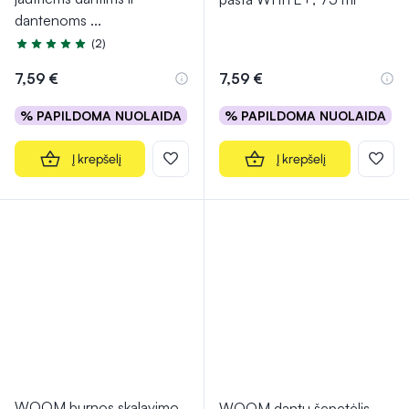
dantenoms
...
(2)
Įvertinimas 5.0 iš 5
7,59 €
7,59 €
% PAPILDOMA NUOLAIDA
% PAPILDOMA NUOLAIDA
Į krepšelį
Į krepšelį
WOOM burnos skalavimo
WOOM dantų šepetėlis