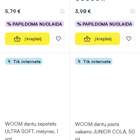
Įvertinimas 5.0 iš 5
5,79 €
3,98 €
% PAPILDOMA NUOLAIDA
% PAPILDOMA NUOLAIDA
Į krepšelį
Į krepšelį
Tik internete
Tik internete
WOOM dantų šepetėlis
WOOM dantų pasta
ULTRA SOFT, mėlynas, 1
vaikams JUNIOR COLA, 50
vnt.
ml