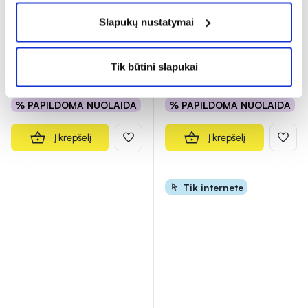
WOOM dantų šepetėlis
WOOM dantų šepetėlis
Slapukų nustatymai
vaikams KIDS EXTRA
5200 ULTRA SOFT, įvairių
SOFT, įvairių spalvų, 1 vnt.
spalvų, 1 vnt.
Tik būtini slapukai
4,09 €
4,69 €
% PAPILDOMA NUOLAIDA
% PAPILDOMA NUOLAIDA
Į krepšelį
Į krepšelį
Tik internete