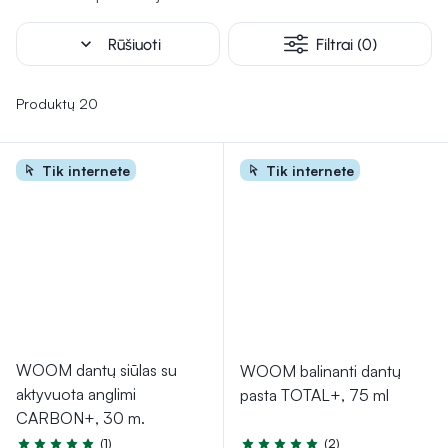
poreikiais.
expand_more
Rūšiuoti
Filtrai (0)
Produktų 20
Tik internete
Tik internete
WOOM dantų siūlas su
WOOM balinanti dantų
aktyvuota anglimi
pasta TOTAL+, 75 ml
CARBON+, 30 m.
(1)
(2)