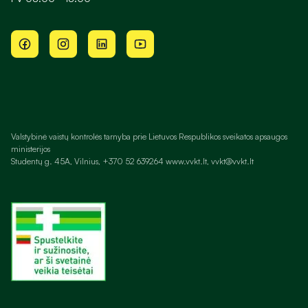
Valstybinė vaistų kontrolės tarnyba prie Lietuvos Respublikos sveikatos apsaugos
ministerijos
Studentų g. 45A, Vilnius, +370 52 639264 www.vvkt.lt, vvkt@vvkt.lt