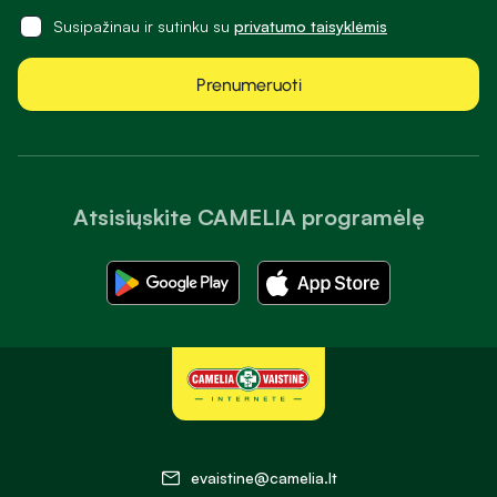
Susipažinau ir sutinku su
privatumo taisyklėmis
Prenumeruoti
Atsisiųskite CAMELIA programėlę
evaistine@camelia.lt