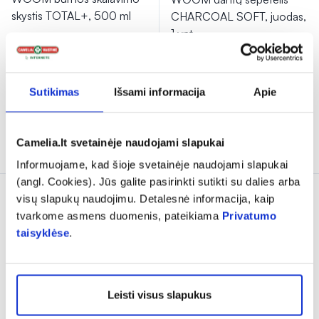
skystis TOTAL+, 500 ml
CHARCOAL SOFT, juodas,
1 vnt.
(2)
Įvertinimas 5.0 iš 5
8,89 €
3,19 €
Sutikimas
Išsami informacija
Apie
% PAPILDOMA NUOLAIDA
% PAPILDOMA NUOLAIDA
Į krepšelį
Į krepšelį
Camelia.lt svetainėje naudojami slapukai
Informuojame, kad šioje svetainėje naudojami slapukai
(angl. Cookies). Jūs galite pasirinkti sutikti su dalies arba
visų slapukų naudojimu. Detalesnė informacija, kaip
tvarkome asmens duomenis, pateikiama
Privatumo
taisyklėse
.
Leisti visus slapukus