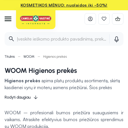
KOSMETIKOS MĖNUO: nuolaidos iki -50%!
Įveskite ieškomo produkto pavadinimą, prekės ženklą ir 
Titulinis
WOOM
Higienos prekės
WOOM Higienos prekės
Higienos prekės
apima platų produktų asortimentą, skirtą
kasdienei vyrų ir moterų asmens priežiūrai. Šios prekės
padeda palaikyti švarą ir komfortą
, taip pat užtikrinti
Rodyti daugiau
apsaugą nuo infekcijų. Vyrų ir moterų higienai skirtos
priemonės pritaikytos specifiniams poreikiams, pavyzdžiui,
WOOM – profesionali burnos priežiūra suaugusiems ir
intymiai higienai ar odos priežiūrai. Slaugos prekės
vaikams. Atraskite efektyvius burnos priežiūros sprendimus
papildomai padeda rūpinantis pacientais bei kasdieniais
su WOOM produkcija.